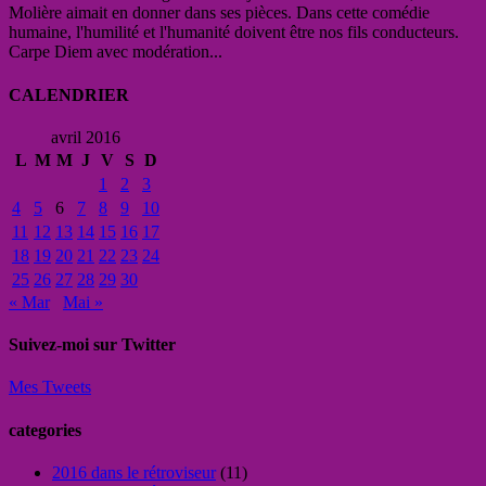
Molière aimait en donner dans ses pièces. Dans cette comédie
humaine, l'humilité et l'humanité doivent être nos fils conducteurs.
Carpe Diem avec modération...
CALENDRIER
avril 2016
L
M
M
J
V
S
D
1
2
3
4
5
6
7
8
9
10
11
12
13
14
15
16
17
18
19
20
21
22
23
24
25
26
27
28
29
30
« Mar
Mai »
Suivez-moi sur Twitter
Mes Tweets
categories
2016 dans le rétroviseur
(11)