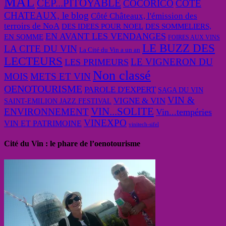
MAL
CEP...PITOYABLE
COCORICO
COTE
CHATEAUX, le blog
Côté Châteaux, l'émission des
terroirs de NoA
DES IDEES POUR NOEL
DES SOMMELIERS,
EN AVANT LES VENDANGES
EN SOMME
FOIRES AUX VINS
LE BUZZ DES
LA CITE DU VIN
La Cité du Vin a un an
LECTEURS
LE VIGNERON DU
LES PRIMEURS
Non classé
MOIS
METS ET VIN
OENOTOURISME
PAROLE D'EXPERT
SAGA DU VIN
VIN &
VIGNE & VIN
SAINT-EMILION JAZZ FESTIVAL
VIN...SOLITE
ENVIRONNEMENT
Vin...tempéries
VINEXPO
VIN ET PATRIMOINE
vinitech-sifel
Cité du Vin : le phare de l’oenotourisme