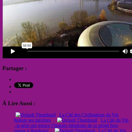
Partager :
À Lire Aussi :
La Cité des Civilisations du Vin
honore ses mécènes
La Cité du Vin
: la série qui retrace l’histoire fabuleuse de ce projet hors
norme à Bordeaux
La Cité du Vin