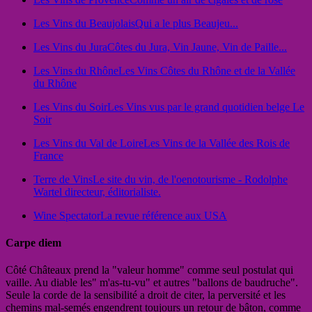
Les Vins du Beaujolais
Qui a le plus Beaujeu...
Les Vins du Jura
Côtes du Jura, Vin Jaune, Vin de Paille...
Les Vins du Rhône
Les Vins Côtes du Rhône et de la Vallée
du Rhône
Les Vins du Soir
Les Vins vus par le grand quotidien belge Le
Soir
Les Vins du Val de Loire
Les Vins de la Vallée des Rois de
France
Terre de Vins
Le site du vin, de l'oenotourisme - Rodolphe
Wartel directeur, éditorialiste.
Wine Spectator
La revue référence aux USA
Carpe diem
Côté Châteaux prend la "valeur homme" comme seul postulat qui
vaille. Au diable les" m'as-tu-vu" et autres "ballons de baudruche".
Seule la corde de la sensibilité a droit de citer, la perversité et les
chemins mal-semés engendrent toujours un retour de bâton, comme