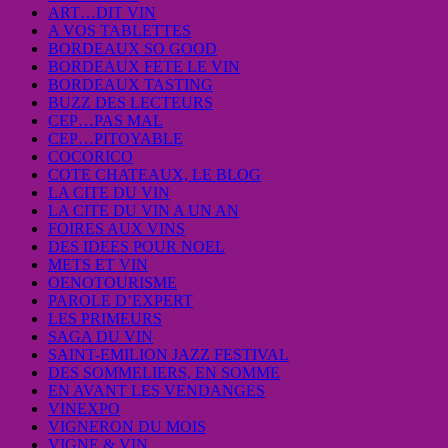
ART…DIT VIN
A VOS TABLETTES
BORDEAUX SO GOOD
BORDEAUX FETE LE VIN
BORDEAUX TASTING
BUZZ DES LECTEURS
CEP…PAS MAL
CEP…PITOYABLE
COCORICO
COTE CHATEAUX, LE BLOG
LA CITE DU VIN
LA CITE DU VIN A UN AN
FOIRES AUX VINS
DES IDEES POUR NOEL
METS ET VIN
OENOTOURISME
PAROLE D’EXPERT
LES PRIMEURS
SAGA DU VIN
SAINT-EMILION JAZZ FESTIVAL
DES SOMMELIERS, EN SOMME
EN AVANT LES VENDANGES
VINEXPO
VIGNERON DU MOIS
VIGNE & VIN