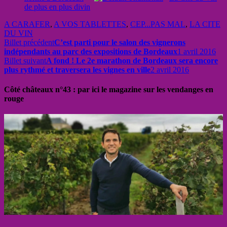
de plus en plus divin
A CARAFER
,
A VOS TABLETTES
,
CEP...PAS MAL
,
LA CITE
DU VIN
Billet précédent
C’est parti pour le salon des vignerons
indépendants au parc des expositions de Bordeaux
1 avril 2016
Billet suivant
A fond ! Le 2e marathon de Bordeaux sera encore
plus rythmé et traversera les vignes en ville
2 avril 2016
Côté châteaux n°43 : par ici le magazine sur les vendanges en
rouge