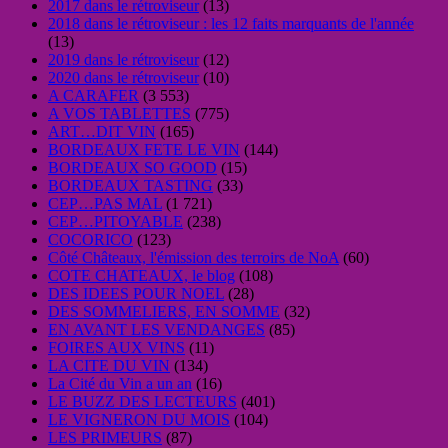
2017 dans le rétroviseur
(13)
2018 dans le rétroviseur : les 12 faits marquants de l'année
(13)
2019 dans le rétroviseur
(12)
2020 dans le rétroviseur
(10)
A CARAFER
(3 553)
A VOS TABLETTES
(775)
ART…DIT VIN
(165)
BORDEAUX FETE LE VIN
(144)
BORDEAUX SO GOOD
(15)
BORDEAUX TASTING
(33)
CEP…PAS MAL
(1 721)
CEP…PITOYABLE
(238)
COCORICO
(123)
Côté Châteaux, l'émission des terroirs de NoA
(60)
COTE CHATEAUX, le blog
(108)
DES IDEES POUR NOEL
(28)
DES SOMMELIERS, EN SOMME
(32)
EN AVANT LES VENDANGES
(85)
FOIRES AUX VINS
(11)
LA CITE DU VIN
(134)
La Cité du Vin a un an
(16)
LE BUZZ DES LECTEURS
(401)
LE VIGNERON DU MOIS
(104)
LES PRIMEURS
(87)