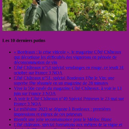
Les 10 derniers potins
« Bordeaux : la crise viticole », le magazine Côté Châteaux
qui décortique les difficultés des vignerons en période de
déconsommation de vin
Côté Châteaux n°53 spécial vendanges en rouge, ce jeudi 31
octobre sur France 3 NOA
Côté Châteaux n°51, spécial Bordeaux Fête le Vin: une
superbe fête résumée en un magazine de 28 minutes
Vive la 50e cuvée du magazine Côté Châteaux, à voir le 13
juin sur France 3 NOA
A voir le Côté Châteaux n°49 Spécial Primeurs le 23 mai sur
France 3 NOA
Le millésime 2023 se déguste à Bordeaux : premières
impressions et enjeux de ces primeurs
Bientôt une jolie reconnaissance pour le Médoc Blanc
Côté châteaux, spécial formations aux métiers de la vigne et