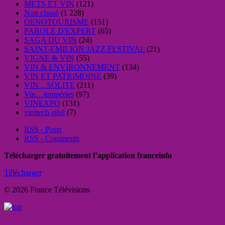
METS ET VIN
(121)
Non classé
(1 228)
OENOTOURISME
(151)
PAROLE D'EXPERT
(65)
SAGA DU VIN
(24)
SAINT-EMILION JAZZ FESTIVAL
(21)
VIGNE & VIN
(55)
VIN & ENVIRONNEMENT
(134)
VIN ET PATRIMOINE
(39)
VIN…SOLITE
(211)
Vin…tempéries
(97)
VINEXPO
(131)
vinitech-sifel
(7)
RSS - Posts
RSS - Comments
Télécharger gratuitement l’application franceinfo
Télécharger
© 2026 France Télévisions