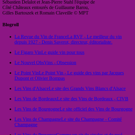
Sébastien Delalot et Jean-Pierre Stahl l'équipe de
Côté Châteaux entourés de Guillaume Barou,
Gilles Bartoszek et Romain Claveille © MPT
Blogroll
La Revue du Vin de France
La RVF - Le meilleur du vin
depuis 1927 - Denis Saverot, directeur, éditorialiste.
Le Figaro Vin
Le guide vin pour tous
Le Nouvel Obs
Vins - Obsession
Le Point Vin
Le Point Vin - Le guide des vins par Jacques
Dupont et Olivier Bompas
Les Vins d'Alsace
Le site des Grands Vins Blancs d'Alsace
Les Vins de Bordeaux
Le site des Vins de Bordeaux - CIVB
Les Vins de Bourgogne
Le site officiel des Vins de Bourgogne
Les Vins de Champagne
Le site du Champagne - Comité
Champagne
Les Vins de Provence
Comme un air de cigales et de rosé