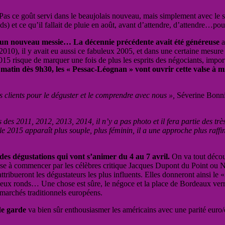
Pas ce goût servi dans le beaujolais nouveau, mais simplement avec le so
eds) et ce qu’il fallait de pluie en août, avant d’attendre, d’attendre…po
it un nouveau messie… La décennie précédente avait été généreuse
a
s 2010), il y avait eu aussi ce fabuleux 2005, et dans une certaine mesu
risque de marquer une fois de plus les esprits des négociants, importa
atin dès 9h30, les « Pessac-Léognan » vont ouvrir cette valse à m
 clients pour le déguster et le comprendre avec nous »,
Séverine Bonnie
 des 2011, 2012, 2013, 2014, il n’y a pas photo et il fera partie des trè
 le 2015 apparaît plus souple, plus féminin, il a une approche plus raf
 des dégustations qui vont s’animer du 4 au 7 avril.
On va tout découv
nse à commencer par les célèbres critique Jacques Dupont du Point ou N
ribueront les dégustateurs les plus influents. Elles donneront ainsi le « 
s yeux ronds… Une chose est sûre, le négoce et la place de Bordeaux verra
marchés traditionnels européens.
de garde
va bien sûr enthousiasmer les américains avec une parité euro/dol