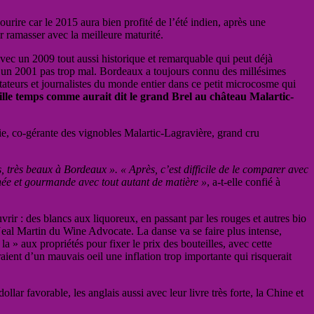
urire car le 2015 aura bien profité de l’été indien, après une
ur ramasser avec la meilleure maturité.
vec un 2009 tout aussi historique et remarquable qui peut déjà
re un 2001 pas trop mal. Bordeaux a toujours connu des millésimes
teurs et journalistes du monde entier dans ce petit microcosme qui
ille temps comme aurait dit le grand Brel au château Malartic-
, co-gérante des vignobles Malartic-Lagravière, grand cru
s, très beaux à Bordeaux ». « Après, c’est difficile de le comparer avec
finée et gourmande avec tout autant de matière »
, a-t-elle confié à
rir : des blancs aux liquoreux, en passant par les rouges et autres bio
eal Martin du Wine Advocate. La danse va se faire plus intense,
la » aux propriétés pour fixer le prix des bouteilles, avec cette
ient d’un mauvais oeil une inflation trop importante qui risquerait
lar favorable, les anglais aussi avec leur livre très forte, la Chine et