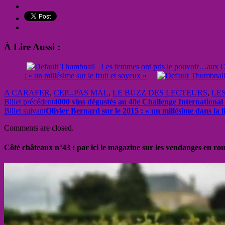
À Lire Aussi :
Les femmes ont pris le pouvoir…aux Os
: « un millésime sur le fruit et soyeux »
A CARAFER
,
CEP...PAS MAL
,
LE BUZZ DES LECTEURS
,
LE
Billet précédent
4000 vins dégustés au 40e Challenge Internationa
Billet suivant
Olivier Bernard sur le 2015 : « un millésime dans la l
Comments are closed.
Côté châteaux n°43 : par ici le magazine sur les vendanges en ro