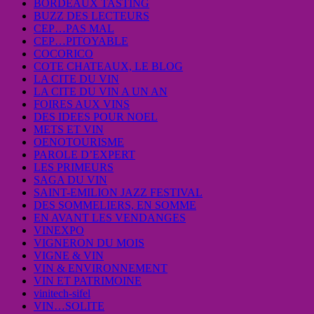
BORDEAUX TASTING
BUZZ DES LECTEURS
CEP…PAS MAL
CEP…PITOYABLE
COCORICO
COTE CHATEAUX, LE BLOG
LA CITE DU VIN
LA CITE DU VIN A UN AN
FOIRES AUX VINS
DES IDEES POUR NOEL
METS ET VIN
OENOTOURISME
PAROLE D’EXPERT
LES PRIMEURS
SAGA DU VIN
SAINT-EMILION JAZZ FESTIVAL
DES SOMMELIERS, EN SOMME
EN AVANT LES VENDANGES
VINEXPO
VIGNERON DU MOIS
VIGNE & VIN
VIN & ENVIRONNEMENT
VIN ET PATRIMOINE
vinitech-sifel
VIN…SOLITE