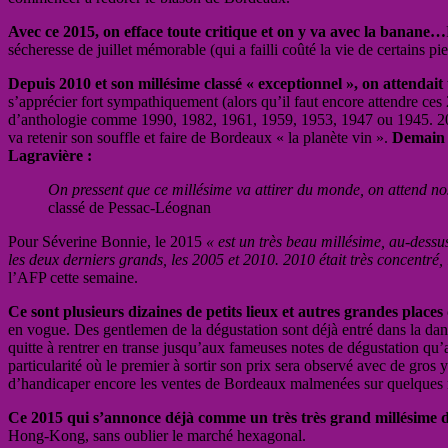
Avec ce 2015, on efface toute critique et on y va avec la banane…
sécheresse de juillet mémorable (qui a failli coûté la vie de certains pi
Depuis 2010 et son millésime classé « exceptionnel », on attenda
s’apprécier fort sympathiquement (alors qu’il faut encore attendre ce
d’anthologie comme 1990, 1982, 1961, 1959, 1953, 1947 ou 1945. 2015 
va retenir son souffle et faire de Bordeaux « la planète vin ».
Demain m
Lagravière :
On pressent que ce millésime va attirer du monde, on attend nos
classé de Pessac-Léognan
Pour Séverine Bonnie, le 2015
« est un très beau millésime, au-dessus
les deux derniers grands, les 2005 et 2010. 2010 était très concentré,
l’AFP cette semaine.
Ce sont plusieurs dizaines de petits lieux et autres grandes places
en vogue. Des gentlemen de la dégustation sont déjà entré dans la da
quitte à rentrer en transe jusqu’aux fameuses notes de dégustation qu’att
particularité où le premier à sortir son prix sera observé avec de gro
d’handicaper encore les ventes de Bordeaux malmenées sur quelques 
Ce 2015 qui s’annonce déjà comme un très très grand millésime 
Hong-Kong, sans oublier le marché hexagonal.