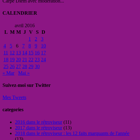
Carpe Diem avec modération...
CALENDRIER
avril 2016
L
M
M
J
V
S
D
1
2
3
4
5
6
7
8
9
10
11
12
13
14
15
16
17
18
19
20
21
22
23
24
25
26
27
28
29
30
« Mar
Mai »
Suivez-moi sur Twitter
Mes Tweets
categories
2016 dans le rétroviseur
(11)
2017 dans le rétroviseur
(13)
2018 dans le rétroviseur : les 12 faits marquants de l'année
(13)