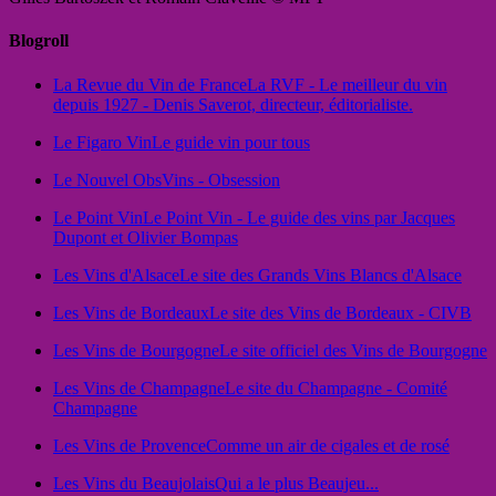
Blogroll
La Revue du Vin de France
La RVF - Le meilleur du vin
depuis 1927 - Denis Saverot, directeur, éditorialiste.
Le Figaro Vin
Le guide vin pour tous
Le Nouvel Obs
Vins - Obsession
Le Point Vin
Le Point Vin - Le guide des vins par Jacques
Dupont et Olivier Bompas
Les Vins d'Alsace
Le site des Grands Vins Blancs d'Alsace
Les Vins de Bordeaux
Le site des Vins de Bordeaux - CIVB
Les Vins de Bourgogne
Le site officiel des Vins de Bourgogne
Les Vins de Champagne
Le site du Champagne - Comité
Champagne
Les Vins de Provence
Comme un air de cigales et de rosé
Les Vins du Beaujolais
Qui a le plus Beaujeu...