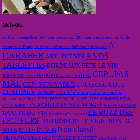
Mots-clés
2016 dans le rétroviseur
2017 dans le rétroviseur
2018 dans le rétroviseur : les 12 faits
A
marquants de l'année
2019 dans le rétroviseur
2020 dans le rétroviseur
CARAFER
A VOS
ART...DIT VIN
TABLETTES
BORDEAUX FETE LE VIN
CEP...PAS
BORDEAUX TASTING
BORDEAUX SO GOOD
MAL
CEP...PITOYABLE
COCORICO
COTE
CHATEAUX, le blog
Côté Châteaux, l'émission des
terroirs de NoA
DES IDEES POUR NOEL
DES SOMMELIERS,
EN AVANT LES VENDANGES
EN SOMME
FOIRES AUX VINS
LE BUZZ DES
LA CITE DU VIN
La Cité du Vin a un an
LECTEURS
LE VIGNERON DU
LES PRIMEURS
Non classé
MOIS
METS ET VIN
OENOTOURISME
PAROLE D'EXPERT
SAGA DU VIN