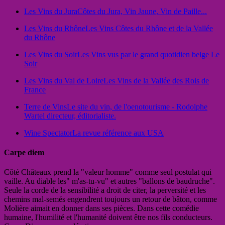
Les Vins du Jura
Côtes du Jura, Vin Jaune, Vin de Paille...
Les Vins du Rhône
Les Vins Côtes du Rhône et de la Vallée
du Rhône
Les Vins du Soir
Les Vins vus par le grand quotidien belge Le
Soir
Les Vins du Val de Loire
Les Vins de la Vallée des Rois de
France
Terre de Vins
Le site du vin, de l'oenotourisme - Rodolphe
Wartel directeur, éditorialiste.
Wine Spectator
La revue référence aux USA
Carpe diem
Côté Châteaux prend la "valeur homme" comme seul postulat qui
vaille. Au diable les" m'as-tu-vu" et autres "ballons de baudruche".
Seule la corde de la sensibilité a droit de citer, la perversité et les
chemins mal-semés engendrent toujours un retour de bâton, comme
Molière aimait en donner dans ses pièces. Dans cette comédie
humaine, l'humilité et l'humanité doivent être nos fils conducteurs.