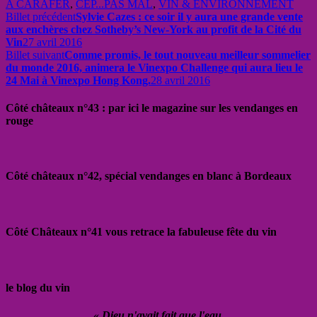
A CARAFER
,
CEP...PAS MAL
,
VIN & ENVIRONNEMENT
Billet précédent
Sylvie Cazes : ce soir il y aura une grande vente
aux enchères chez Sotheby’s New-York au profit de la Cité du
Vin
27 avril 2016
Billet suivant
Comme promis, le tout nouveau meilleur sommelier
du monde 2016, animera le Vinexpo Challenge qui aura lieu le
24 Mai à Vinexpo Hong Kong.
28 avril 2016
Côté châteaux n°43 : par ici le magazine sur les vendanges en
rouge
Côté châteaux n°42, spécial vendanges en blanc à Bordeaux
Côté Châteaux n°41 vous retrace la fabuleuse fête du vin
le blog du vin
« Dieu n'avait fait que l'eau,