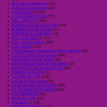
2019 dans le rétroviseur
(12)
2020 dans le rétroviseur
(10)
A CARAFER
(3 553)
A VOS TABLETTES
(775)
ART…DIT VIN
(165)
BORDEAUX FETE LE VIN
(144)
BORDEAUX SO GOOD
(15)
BORDEAUX TASTING
(33)
CEP…PAS MAL
(1 721)
CEP…PITOYABLE
(238)
COCORICO
(123)
Côté Châteaux, l'émission des terroirs de NoA
(60)
COTE CHATEAUX, le blog
(108)
DES IDEES POUR NOEL
(28)
DES SOMMELIERS, EN SOMME
(32)
EN AVANT LES VENDANGES
(85)
FOIRES AUX VINS
(11)
LA CITE DU VIN
(134)
La Cité du Vin a un an
(16)
LE BUZZ DES LECTEURS
(401)
LE VIGNERON DU MOIS
(104)
LES PRIMEURS
(87)
METS ET VIN
(121)
Non classé
(1 228)
OENOTOURISME
(151)