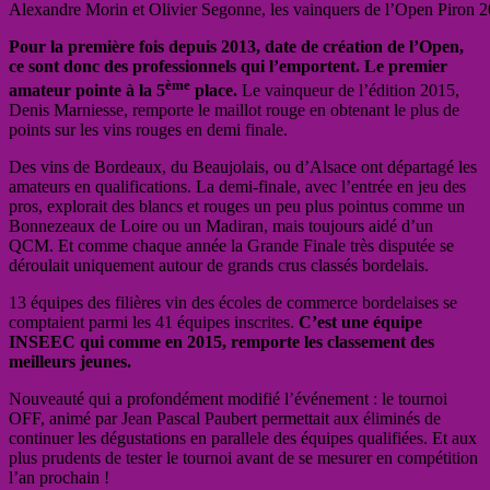
Alexandre Morin et Olivier Segonne, les vainquers de l’Open Piron 
Pour la première fois depuis 2013, date de création de l’Open,
ce sont donc des professionnels qui l’emportent. Le premier
ème
amateur pointe à la 5
place.
Le vainqueur de l’édition 2015,
Denis Marniesse, remporte le maillot rouge en obtenant le plus de
points sur les vins rouges en demi finale.
Des vins de Bordeaux, du Beaujolais, ou d’Alsace ont départagé les
amateurs en qualifications. La demi-finale, avec l’entrée en jeu des
pros, explorait des blancs et rouges un peu plus pointus comme un
Bonnezeaux de Loire ou un Madiran, mais toujours aidé d’un
QCM. Et comme chaque année la Grande Finale très disputée se
déroulait uniquement autour de grands crus classés bordelais.
13 équipes des filières vin des écoles de commerce bordelaises se
comptaient parmi les 41 équipes inscrites.
C’est une équipe
INSEEC qui comme en 2015, remporte les classement des
meilleurs jeunes.
Nouveauté qui a profondément modifié l’événement : le tournoi
OFF, animé par Jean Pascal Paubert permettait aux éliminés de
continuer les dégustations en parallele des équipes qualifiées. Et aux
plus prudents de tester le tournoi avant de se mesurer en compétition
l’an prochain !