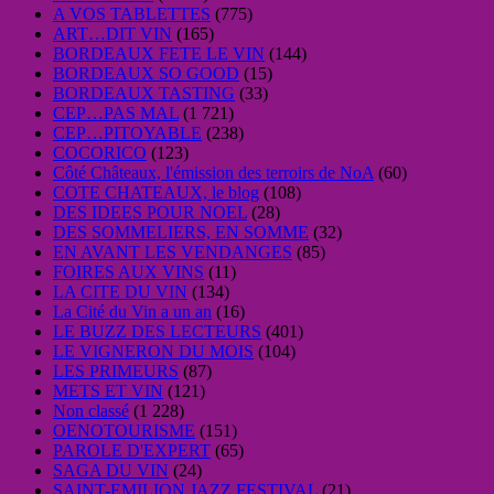
A VOS TABLETTES
(775)
ART…DIT VIN
(165)
BORDEAUX FETE LE VIN
(144)
BORDEAUX SO GOOD
(15)
BORDEAUX TASTING
(33)
CEP…PAS MAL
(1 721)
CEP…PITOYABLE
(238)
COCORICO
(123)
Côté Châteaux, l'émission des terroirs de NoA
(60)
COTE CHATEAUX, le blog
(108)
DES IDEES POUR NOEL
(28)
DES SOMMELIERS, EN SOMME
(32)
EN AVANT LES VENDANGES
(85)
FOIRES AUX VINS
(11)
LA CITE DU VIN
(134)
La Cité du Vin a un an
(16)
LE BUZZ DES LECTEURS
(401)
LE VIGNERON DU MOIS
(104)
LES PRIMEURS
(87)
METS ET VIN
(121)
Non classé
(1 228)
OENOTOURISME
(151)
PAROLE D'EXPERT
(65)
SAGA DU VIN
(24)
SAINT-EMILION JAZZ FESTIVAL
(21)