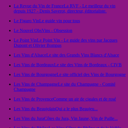
La Revue du Vin de France
La RVF - Le meilleur du vin
depuis 1927 - Denis Saverot, directeur, éditorialiste.
Le Figaro Vin
Le guide vin pour tous
Le Nouvel Obs
Vins - Obsession
Le Point Vin
Le Point Vin - Le guide des vins par Jacques
Dupont et Olivier Bompas
Les Vins d'Alsace
Le site des Grands Vins Blancs d'Alsace
Les Vins de Bordeaux
Le site des Vins de Bordeaux - CIVB
Les Vins de Bourgogne
Le site officiel des Vins de Bourgogne
Les Vins de Champagne
Le site du Champagne - Comité
Champagne
Les Vins de Provence
Comme un air de cigales et de rosé
Les Vins du Beaujolais
Qui a le plus Beaujeu...
Les Vins du Jura
Côtes du Jura, Vin Jaune, Vin de Paille...