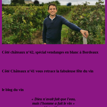
Côté châteaux n°42, spécial vendanges en blanc à Bordeaux
Côté Châteaux n°41 vous retrace la fabuleuse fête du vin
le blog du vin
« Dieu n'avait fait que l'eau,
mais l'homme a fait le vin »