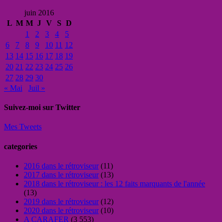
juin 2016
L
M
M
J
V
S
D
1
2
3
4
5
6
7
8
9
10
11
12
13
14
15
16
17
18
19
20
21
22
23
24
25
26
27
28
29
30
« Mai
Juil »
Suivez-moi sur Twitter
Mes Tweets
categories
2016 dans le rétroviseur
(11)
2017 dans le rétroviseur
(13)
2018 dans le rétroviseur : les 12 faits marquants de l'année
(13)
2019 dans le rétroviseur
(12)
2020 dans le rétroviseur
(10)
A CARAFER
(3 553)