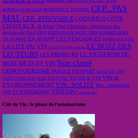
CEP...PAS
BORDEAUX TASTING
BORDEAUX SO GOOD
MAL
CEP...PITOYABLE
COCORICO
COTE
CHATEAUX, le blog
Côté Châteaux, l'émission des
terroirs de NoA
DES IDEES POUR NOEL
DES SOMMELIERS,
EN AVANT LES VENDANGES
EN SOMME
FOIRES AUX VINS
LE BUZZ DES
LA CITE DU VIN
La Cité du Vin a un an
LECTEURS
LE VIGNERON DU
LES PRIMEURS
Non classé
MOIS
METS ET VIN
OENOTOURISME
PAROLE D'EXPERT
SAGA DU VIN
VIN &
VIGNE & VIN
SAINT-EMILION JAZZ FESTIVAL
VIN...SOLITE
ENVIRONNEMENT
Vin...tempéries
VINEXPO
VIN ET PATRIMOINE
vinitech-sifel
Cité du Vin : le phare de l’oenotourisme