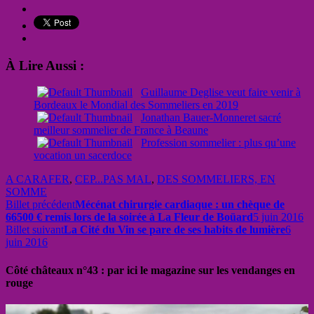
À Lire Aussi :
Guillaume Deglise veut faire venir à
Bordeaux le Mondial des Sommeliers en 2019
Jonathan Bauer-Monneret sacré
meilleur sommelier de France à Beaune
Profession sommelier : plus qu’une
vocation un sacerdoce
A CARAFER
,
CEP...PAS MAL
,
DES SOMMELIERS, EN
SOMME
Billet précédent
Mécénat chirurgie cardiaque : un chèque de
66500 € remis lors de la soirée à La Fleur de Boüard
5 juin 2016
Billet suivant
La Cité du Vin se pare de ses habits de lumière
6
juin 2016
Côté châteaux n°43 : par ici le magazine sur les vendanges en
rouge