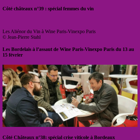
Côté châteaux n°39 : spécial femmes du vin
Les Aliénor du Vin à Wine Paris-Vinexpo Paris
© Jean-Pierre Stahl
Les Bordelais à l’assaut de Wine Paris-Vinexpo Paris du 13 au
15 février
Côté Châteaux n°38: spécial crise viticole à Bordeaux