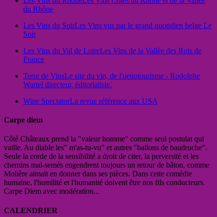
Les Vins du Rhône
Les Vins Côtes du Rhône et de la Vallée
du Rhône
Les Vins du Soir
Les Vins vus par le grand quotidien belge Le
Soir
Les Vins du Val de Loire
Les Vins de la Vallée des Rois de
France
Terre de Vins
Le site du vin, de l'oenotourisme - Rodolphe
Wartel directeur, éditorialiste.
Wine Spectator
La revue référence aux USA
Carpe diem
Côté Châteaux prend la "valeur homme" comme seul postulat qui
vaille. Au diable les" m'as-tu-vu" et autres "ballons de baudruche".
Seule la corde de la sensibilité a droit de citer, la perversité et les
chemins mal-semés engendrent toujours un retour de bâton, comme
Molière aimait en donner dans ses pièces. Dans cette comédie
humaine, l'humilité et l'humanité doivent être nos fils conducteurs.
Carpe Diem avec modération...
CALENDRIER