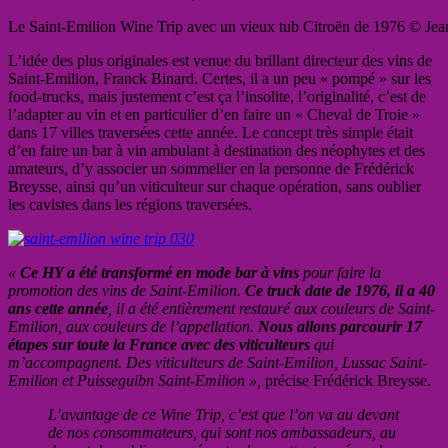
Le Saint-Emilion Wine Trip avec un vieux tub Citroën de 1976 © Jean
L’idée des plus originales est venue du brillant directeur des vins de
Saint-Emilion, Franck Binard. Certes, il a un peu « pompé » sur les
food-trucks, mais justement c’est ça l’insolite, l’originalité, c’est de
l’adapter au vin et en particulier d’en faire un « Cheval de Troie »
dans 17 villes traversées cette année. Le concept très simple était
d’en faire un bar à vin ambulant à destination des néophytes et des
amateurs, d’y associer un sommelier en la personne de Frédérick
Breysse, ainsi qu’un viticulteur sur chaque opération, sans oublier
les cavistes dans les régions traversées.
«
Ce HY a été transformé en mode bar à vins
pour faire la
promotion des vins de Saint-Emilion.
Ce truck date de 1976, il a 40
ans cette année
, il a été entièrement restauré aux couleurs de Saint-
Emilion, aux couleurs de l’appellation.
Nous allons parcourir 17
étapes sur toute la France avec des viticulteurs
qui
m’accompagnent. Des viticulteurs de Saint-Emilion, Lussac Saint-
Emilion et Puisseguibn Saint-Emilion »,
précise Frédérick Breysse.
L’avantage de ce Wine Trip, c’est que l’on va au devant
de nos consommateurs, qui sont nos ambassadeurs, au