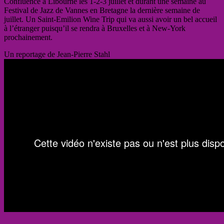
Confluence à Libourne les 1-2-3 juillet et durant une semaine au
Festival de Jazz de Vannes en Bretagne la dernière semaine de
juillet. Un Saint-Emilion Wine Trip qui va aussi avoir un bel accueil
à l’étranger puisqu’il se rendra à Bruxelles et à New-York
prochainement.
Un reportage de Jean-Pierre Stahl