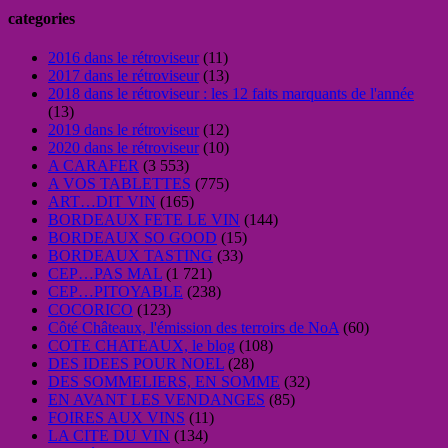
categories
2016 dans le rétroviseur
(11)
2017 dans le rétroviseur
(13)
2018 dans le rétroviseur : les 12 faits marquants de l'année
(13)
2019 dans le rétroviseur
(12)
2020 dans le rétroviseur
(10)
A CARAFER
(3 553)
A VOS TABLETTES
(775)
ART…DIT VIN
(165)
BORDEAUX FETE LE VIN
(144)
BORDEAUX SO GOOD
(15)
BORDEAUX TASTING
(33)
CEP…PAS MAL
(1 721)
CEP…PITOYABLE
(238)
COCORICO
(123)
Côté Châteaux, l'émission des terroirs de NoA
(60)
COTE CHATEAUX, le blog
(108)
DES IDEES POUR NOEL
(28)
DES SOMMELIERS, EN SOMME
(32)
EN AVANT LES VENDANGES
(85)
FOIRES AUX VINS
(11)
LA CITE DU VIN
(134)