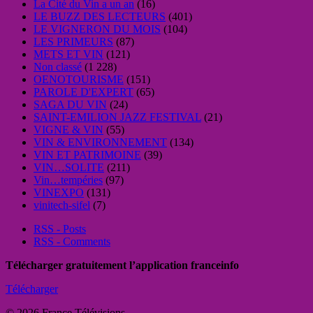
La Cité du Vin a un an
(16)
LE BUZZ DES LECTEURS
(401)
LE VIGNERON DU MOIS
(104)
LES PRIMEURS
(87)
METS ET VIN
(121)
Non classé
(1 228)
OENOTOURISME
(151)
PAROLE D'EXPERT
(65)
SAGA DU VIN
(24)
SAINT-EMILION JAZZ FESTIVAL
(21)
VIGNE & VIN
(55)
VIN & ENVIRONNEMENT
(134)
VIN ET PATRIMOINE
(39)
VIN…SOLITE
(211)
Vin…tempéries
(97)
VINEXPO
(131)
vinitech-sifel
(7)
RSS - Posts
RSS - Comments
Télécharger gratuitement l’application franceinfo
Télécharger
© 2026 France Télévisions