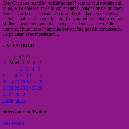
Côté Châteaux prend la "valeur homme" comme seul postulat qui
vaille. Au diable les" m'as-tu-vu" et autres "ballons de baudruche".
Seule la corde de la sensibilité a droit de citer, la perversité et les
chemins mal-semés engendrent toujours un retour de bâton, comme
Molière aimait en donner dans ses pièces. Dans cette comédie
humaine, l'humilité et l'humanité doivent être nos fils conducteurs.
Carpe Diem avec modération...
CALENDRIER
juin 2016
L
M
M
J
V
S
D
1
2
3
4
5
6
7
8
9
10
11
12
13
14
15
16
17
18
19
20
21
22
23
24
25
26
27
28
29
30
« Mai
Juil »
Suivez-moi sur Twitter
Mes Tweets