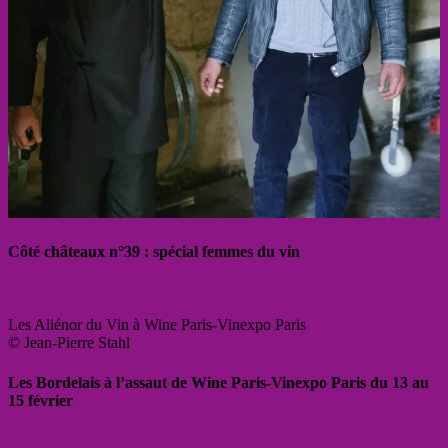
Côté châteaux n°39 : spécial femmes du vin
Les Aliénor du Vin à Wine Paris-Vinexpo Paris
© Jean-Pierre Stahl
Les Bordelais à l’assaut de Wine Paris-Vinexpo Paris du 13 au
15 février