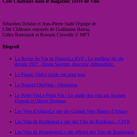
Côté Châteaux dans le magazine Terre de Vins
Sébastien Delalot et Jean-Pierre Stahl l'équipe de
Côté Châteaux entourés de Guillaume Barou,
Gilles Bartoszek et Romain Claveille © MPT
Blogroll
La Revue du Vin de France
La RVF - Le meilleur du vin
depuis 1927 - Denis Saverot, directeur, éditorialiste.
Le Figaro Vin
Le guide vin pour tous
Le Nouvel Obs
Vins - Obsession
Le Point Vin
Le Point Vin - Le guide des vins par Jacques
Dupont et Olivier Bompas
Les Vins d'Alsace
Le site des Grands Vins Blancs d'Alsace
Les Vins de Bordeaux
Le site des Vins de Bordeaux - CIVB
Les Vins de Bourgogne
Le site officiel des Vins de Bourgogne