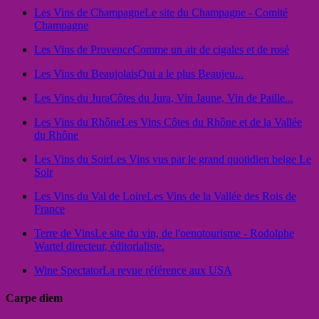
Les Vins de Champagne
Le site du Champagne - Comité
Champagne
Les Vins de Provence
Comme un air de cigales et de rosé
Les Vins du Beaujolais
Qui a le plus Beaujeu...
Les Vins du Jura
Côtes du Jura, Vin Jaune, Vin de Paille...
Les Vins du Rhône
Les Vins Côtes du Rhône et de la Vallée
du Rhône
Les Vins du Soir
Les Vins vus par le grand quotidien belge Le
Soir
Les Vins du Val de Loire
Les Vins de la Vallée des Rois de
France
Terre de Vins
Le site du vin, de l'oenotourisme - Rodolphe
Wartel directeur, éditorialiste.
Wine Spectator
La revue référence aux USA
Carpe diem