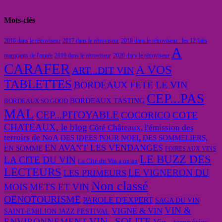
Mots-clés
2016 dans le rétroviseur
2017 dans le rétroviseur
2018 dans le rétroviseur : les 12 faits
A
marquants de l'année
2019 dans le rétroviseur
2020 dans le rétroviseur
CARAFER
A VOS
ART...DIT VIN
TABLETTES
BORDEAUX FETE LE VIN
CEP...PAS
BORDEAUX TASTING
BORDEAUX SO GOOD
MAL
CEP...PITOYABLE
COCORICO
COTE
CHATEAUX, le blog
Côté Châteaux, l'émission des
terroirs de NoA
DES IDEES POUR NOEL
DES SOMMELIERS,
EN AVANT LES VENDANGES
EN SOMME
FOIRES AUX VINS
LE BUZZ DES
LA CITE DU VIN
La Cité du Vin a un an
LECTEURS
LE VIGNERON DU
LES PRIMEURS
Non classé
MOIS
METS ET VIN
OENOTOURISME
PAROLE D'EXPERT
SAGA DU VIN
VIN &
VIGNE & VIN
SAINT-EMILION JAZZ FESTIVAL
VIN...SOLITE
ENVIRONNEMENT
Vin...tempéries