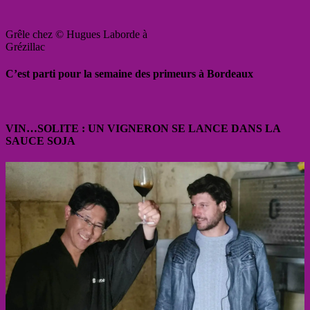
Grêle chez © Hugues Laborde à
Grézillac
C’est parti pour la semaine des primeurs à Bordeaux
VIN…SOLITE : UN VIGNERON SE LANCE DANS LA
SAUCE SOJA