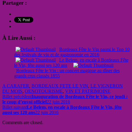
Partager :
À Lire Aussi :
Bordeaux Fête le Vin parmi le Top 10
des festivals de vin et de gastronomie en 2016
Le Belem, en escale à Bordeaux Fête
le Vin, fête aussi ses 120 ans
Bordeaux Fête le Vin : un concert magique au dîner des
grands crus classés 1855
A CARAFER
,
BORDEAUX FETE LE VIN
,
LE VIGNERON
DU MOIS
,
OENOTOURISME
,
VIN ET PATRIMOINE
Billet précédent
Inauguration de Bordeaux Fête le Vin, ce jeudi :
le coup d’envoi officiel
22 juin 2016
Billet suivant
Le Belem, en escale à Bordeaux Fête le Vin, fête
aussi ses 120 ans
22 juin 2016
Comments are closed.