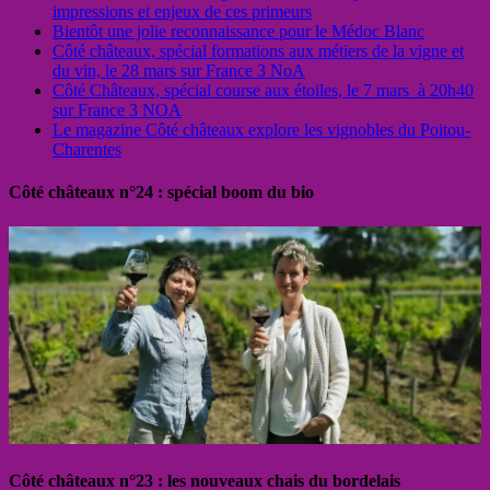
impressions et enjeux de ces primeurs
Bientôt une jolie reconnaissance pour le Médoc Blanc
Côté châteaux, spécial formations aux métiers de la vigne et
du vin, le 28 mars sur France 3 NoA
Côté Châteaux, spécial course aux étoiles, le 7 mars à 20h40
sur France 3 NOA
Le magazine Côté châteaux explore les vignobles du Poitou-
Charentes
Côté châteaux n°24 : spécial boom du bio
Côté châteaux n°23 : les nouveaux chais du bordelais