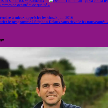
 misent sur le 100 % Bordeaux
ça va être la f
termes de densité et de qualité »
rendre à mieux apprécier les vins
23 juin 2016
andez le programme ! Stéphan Delaux vous dévoile les nouveautés
uge