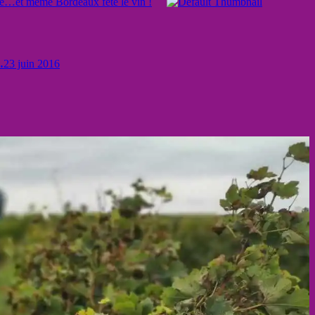
ête…et même Bordeaux fête le vin !
…
23 juin 2016