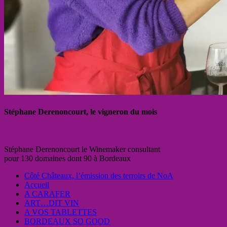
Stéphane Derenoncourt, le vigneron du mois
Stéphane Derenoncourt le Winemaker consultant
pour 130 domaines dont 90 à Bordeaux
Côté Châteaux, l’émission des terroirs de NoA
Accueil
A CARAFER
ART…DIT VIN
A VOS TABLETTES
BORDEAUX SO GOOD