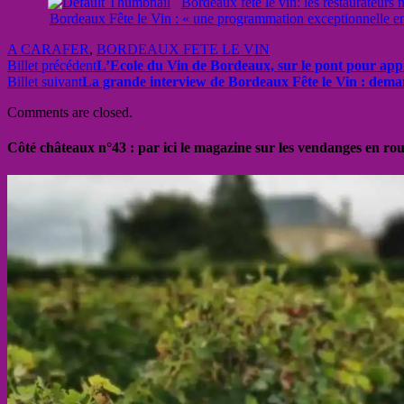
Bordeaux fete le vin: les restaurateurs
Bordeaux Fête le Vin : « une programmation exceptionnelle en 
A CARAFER
,
BORDEAUX FETE LE VIN
Billet précédent
L’Ecole du Vin de Bordeaux, sur le pont pour app
Billet suivant
La grande interview de Bordeaux Fête le Vin : dem
Comments are closed.
Côté châteaux n°43 : par ici le magazine sur les vendanges en ro