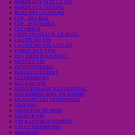
BORDEAUX FETE LE VIN
BORDEAUX TASTING
BUZZ DES LECTEURS
CEP…PAS MAL
CEP…PITOYABLE
COCORICO
COTE CHATEAUX, LE BLOG
LA CITE DU VIN
LA CITE DU VIN A UN AN
FOIRES AUX VINS
DES IDEES POUR NOEL
METS ET VIN
OENOTOURISME
PAROLE D’EXPERT
LES PRIMEURS
SAGA DU VIN
SAINT-EMILION JAZZ FESTIVAL
DES SOMMELIERS, EN SOMME
EN AVANT LES VENDANGES
VINEXPO
VIGNERON DU MOIS
VIGNE & VIN
VIN & ENVIRONNEMENT
VIN ET PATRIMOINE
vinitech-sifel