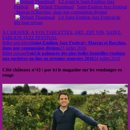
J-2 avant le Saint-Emilion Jazz
Festival
Saint-Emilion Jazz Festival
: Marcus et Bacchus, dans une communion divinus
Un Saint-Emilion Jazz Festival de
très haut niveau
A CARAFER
,
A VOS TABLETTES
,
ART...DIT VIN
,
SAINT-
EMILION JAZZ FESTIVAL
Billet précédent
Saint-Emilion Jazz Festival : Marcus et Bacchus,
dans une communion divinus
23 juillet 2016
Billet suivant
Voici le palmarès des plus belles bouteilles vendues
aux enchères on-line au premier semestre 2016
24 juillet 2016
Côté châteaux n°43 : par ici le magazine sur les vendanges en
rouge