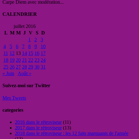
Carpe Diem avec modération...
CALENDRIER
juillet 2016
L
M
M
J
V
S
D
1
2
3
4
5
6
7
8
9
10
11
12
13
14
15
16
17
18
19
20
21
22
23
24
25
26
27
28
29
30
31
« Juin
Août »
Suivez-moi sur Twitter
Mes Tweets
categories
2016 dans le rétroviseur
(11)
2017 dans le rétroviseur
(13)
2018 dans le rétroviseur : les 12 faits marquants de l'année
(13)