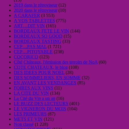
2019 dans le rétroviseur
(12)
2020 dans le rétroviseur
(10)
A CARAFER
(3 553)
A VOS TABLETTES
(775)
ART…DIT VIN
(165)
BORDEAUX FETE LE VIN
(144)
BORDEAUX SO GOOD
(15)
BORDEAUX TASTING
(33)
CEP…PAS MAL
(1 721)
CEP…PITOYABLE
(238)
COCORICO
(123)
Côté Châteaux, l'émission des terroirs de NoA
(60)
COTE CHATEAUX, le blog
(108)
DES IDEES POUR NOEL
(28)
DES SOMMELIERS, EN SOMME
(32)
EN AVANT LES VENDANGES
(85)
FOIRES AUX VINS
(11)
LA CITE DU VIN
(134)
La Cité du Vin a un an
(16)
LE BUZZ DES LECTEURS
(401)
LE VIGNERON DU MOIS
(104)
LES PRIMEURS
(87)
METS ET VIN
(121)
Non classé
(1 228)