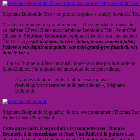
Stéphane Belmondo Trio « en photo les potos » et selfy devant la T
C’est en ce moment un grand moment…Une dégustation musicale
au château Cheval Blanc avec Stéphane Belmondo Trio. Pour Côté
Châteaux,
Stéphane Belmondo
expliquait hier soir son attachement
à la Cité :
« je suis là depuis la 1ère édition, je suis vraiment fidèle,
j’adore le vin depuis tout gamin, car mon grand-père faisait du vin
dans le Var »
« J’ai eu l’honneur d’être intronisé l’année dernière par la Jurade de
Saint-Emilion, j’ai toujours été amoureux de ce petit village.
Il y a des vibrations et de l’enthousiasme dans ce
festival qu’on ne retrouve nulle part ailleurs », Stéphane
Belmondo
Stéphane Belmondo (à gauche), le trio, avec notamment Thomas Bram
Ruller © Jean-Pierre Stahl
Cette après-midi, il se produit à la trompette avec Thomas
Bramerie à la contrebasse et Jesse Van Ruller à la guitare
dans
un concert envoûtant et en hommage à Chet Baker baptisé « Love