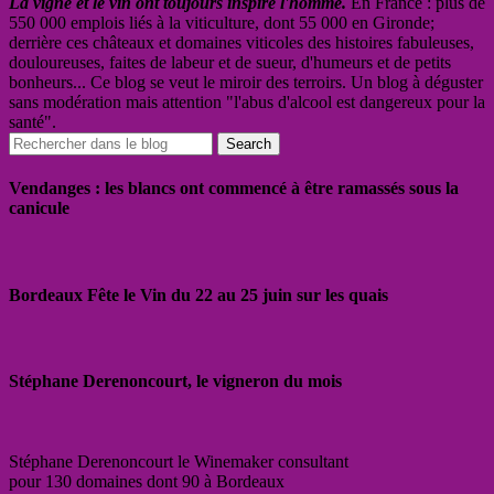
La vigne et le vin ont toujours inspiré l'homme.
En France : plus de
550 000 emplois liés à la viticulture, dont 55 000 en Gironde;
derrière ces châteaux et domaines viticoles des histoires fabuleuses,
douloureuses, faites de labeur et de sueur, d'humeurs et de petits
bonheurs... Ce blog se veut le miroir des terroirs. Un blog à déguster
sans modération mais attention "l'abus d'alcool est dangereux pour la
santé".
Vendanges : les blancs ont commencé à être ramassés sous la
canicule
Bordeaux Fête le Vin du 22 au 25 juin sur les quais
Stéphane Derenoncourt, le vigneron du mois
Stéphane Derenoncourt le Winemaker consultant
pour 130 domaines dont 90 à Bordeaux