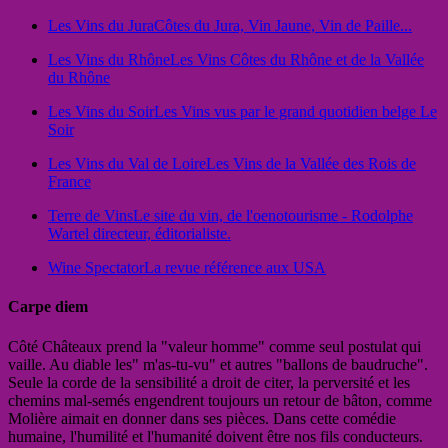
Les Vins du Jura
Côtes du Jura, Vin Jaune, Vin de Paille...
Les Vins du Rhône
Les Vins Côtes du Rhône et de la Vallée
du Rhône
Les Vins du Soir
Les Vins vus par le grand quotidien belge Le
Soir
Les Vins du Val de Loire
Les Vins de la Vallée des Rois de
France
Terre de Vins
Le site du vin, de l'oenotourisme - Rodolphe
Wartel directeur, éditorialiste.
Wine Spectator
La revue référence aux USA
Carpe diem
Côté Châteaux prend la "valeur homme" comme seul postulat qui
vaille. Au diable les" m'as-tu-vu" et autres "ballons de baudruche".
Seule la corde de la sensibilité a droit de citer, la perversité et les
chemins mal-semés engendrent toujours un retour de bâton, comme
Molière aimait en donner dans ses pièces. Dans cette comédie
humaine, l'humilité et l'humanité doivent être nos fils conducteurs.