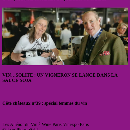
VIN…SOLITE : UN VIGNERON SE LANCE DANS LA
SAUCE SOJA
Côté châteaux n°39 : spécial femmes du vin
Les Aliénor du Vin à Wine Paris-Vinexpo Paris
© Jean-Pierre Stahl