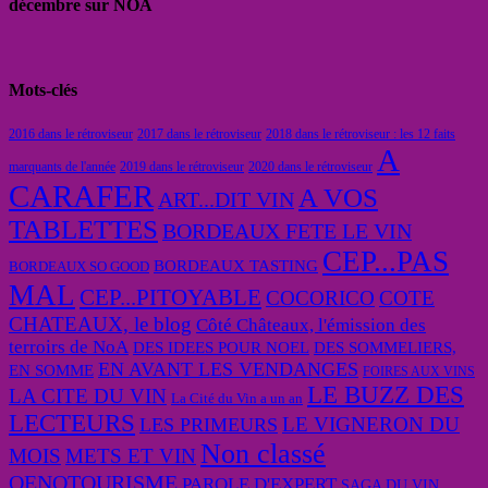
décembre sur NOA
Mots-clés
2016 dans le rétroviseur
2017 dans le rétroviseur
2018 dans le rétroviseur : les 12 faits
A
marquants de l'année
2019 dans le rétroviseur
2020 dans le rétroviseur
CARAFER
A VOS
ART...DIT VIN
TABLETTES
BORDEAUX FETE LE VIN
CEP...PAS
BORDEAUX TASTING
BORDEAUX SO GOOD
MAL
CEP...PITOYABLE
COCORICO
COTE
CHATEAUX, le blog
Côté Châteaux, l'émission des
terroirs de NoA
DES IDEES POUR NOEL
DES SOMMELIERS,
EN AVANT LES VENDANGES
EN SOMME
FOIRES AUX VINS
LE BUZZ DES
LA CITE DU VIN
La Cité du Vin a un an
LECTEURS
LE VIGNERON DU
LES PRIMEURS
Non classé
MOIS
METS ET VIN
OENOTOURISME
PAROLE D'EXPERT
SAGA DU VIN