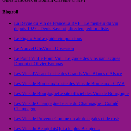
Gilles Bartoszek et Romain Claveille © MPT
Blogroll
La Revue du Vin de France
La RVF - Le meilleur du vin
depuis 1927 - Denis Saverot, directeur, éditorialiste.
Le Figaro Vin
Le guide vin pour tous
Le Nouvel Obs
Vins - Obsession
Le Point Vin
Le Point Vin - Le guide des vins par Jacques
Dupont et Olivier Bompas
Les Vins d'Alsace
Le site des Grands Vins Blancs d'Alsace
Les Vins de Bordeaux
Le site des Vins de Bordeaux - CIVB
Les Vins de Bourgogne
Le site officiel des Vins de Bourgogne
Les Vins de Champagne
Le site du Champagne - Comité
Champagne
Les Vins de Provence
Comme un air de cigales et de rosé
Les Vins du Beaujolais
Qui a le plus Beaujeu...