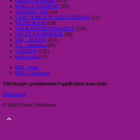
OENOTOURISME
(151)
PAROLE D'EXPERT
(65)
SAGA DU VIN
(24)
SAINT-EMILION JAZZ FESTIVAL
(21)
VIGNE & VIN
(55)
VIN & ENVIRONNEMENT
(134)
VIN ET PATRIMOINE
(39)
VIN…SOLITE
(211)
Vin…tempéries
(97)
VINEXPO
(131)
vinitech-sifel
(7)
RSS - Posts
RSS - Comments
Télécharger gratuitement l’application franceinfo
Télécharger
© 2026 France Télévisions