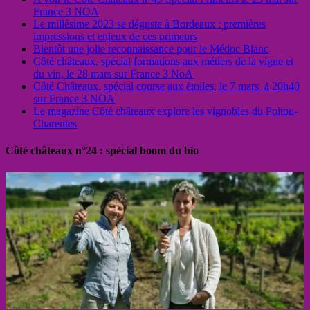
France 3 NOA
Le millésime 2023 se déguste à Bordeaux : premières
impressions et enjeux de ces primeurs
Bientôt une jolie reconnaissance pour le Médoc Blanc
Côté châteaux, spécial formations aux métiers de la vigne et
du vin, le 28 mars sur France 3 NoA
Côté Châteaux, spécial course aux étoiles, le 7 mars à 20h40
sur France 3 NOA
Le magazine Côté châteaux explore les vignobles du Poitou-
Charentes
Côté châteaux n°24 : spécial boom du bio