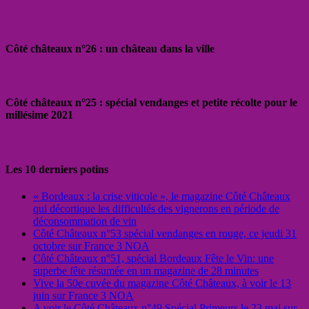
Côté châteaux n°26 : un château dans la ville
Côté châteaux n°25 : spécial vendanges et petite récolte pour le
millésime 2021
Les 10 derniers potins
« Bordeaux : la crise viticole », le magazine Côté Châteaux
qui décortique les difficultés des vignerons en période de
déconsommation de vin
Côté Châteaux n°53 spécial vendanges en rouge, ce jeudi 31
octobre sur France 3 NOA
Côté Châteaux n°51, spécial Bordeaux Fête le Vin: une
superbe fête résumée en un magazine de 28 minutes
Vive la 50e cuvée du magazine Côté Châteaux, à voir le 13
juin sur France 3 NOA
A voir le Côté Châteaux n°49 Spécial Primeurs le 23 mai sur