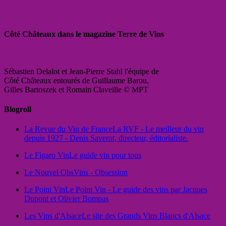
Côté Châteaux dans le magazine Terre de Vins
Sébastien Delalot et Jean-Pierre Stahl l'équipe de
Côté Châteaux entourés de Guillaume Barou,
Gilles Bartoszek et Romain Claveille © MPT
Blogroll
La Revue du Vin de France
La RVF - Le meilleur du vin
depuis 1927 - Denis Saverot, directeur, éditorialiste.
Le Figaro Vin
Le guide vin pour tous
Le Nouvel Obs
Vins - Obsession
Le Point Vin
Le Point Vin - Le guide des vins par Jacques
Dupont et Olivier Bompas
Les Vins d'Alsace
Le site des Grands Vins Blancs d'Alsace