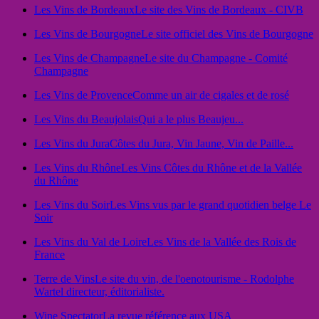
Les Vins de Bordeaux
Le site des Vins de Bordeaux - CIVB
Les Vins de Bourgogne
Le site officiel des Vins de Bourgogne
Les Vins de Champagne
Le site du Champagne - Comité
Champagne
Les Vins de Provence
Comme un air de cigales et de rosé
Les Vins du Beaujolais
Qui a le plus Beaujeu...
Les Vins du Jura
Côtes du Jura, Vin Jaune, Vin de Paille...
Les Vins du Rhône
Les Vins Côtes du Rhône et de la Vallée
du Rhône
Les Vins du Soir
Les Vins vus par le grand quotidien belge Le
Soir
Les Vins du Val de Loire
Les Vins de la Vallée des Rois de
France
Terre de Vins
Le site du vin, de l'oenotourisme - Rodolphe
Wartel directeur, éditorialiste.
Wine Spectator
La revue référence aux USA