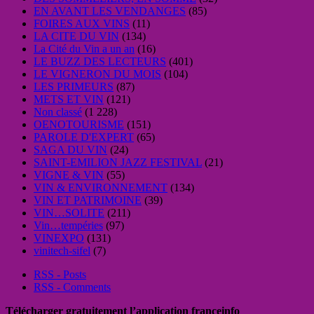
EN AVANT LES VENDANGES
(85)
FOIRES AUX VINS
(11)
LA CITE DU VIN
(134)
La Cité du Vin a un an
(16)
LE BUZZ DES LECTEURS
(401)
LE VIGNERON DU MOIS
(104)
LES PRIMEURS
(87)
METS ET VIN
(121)
Non classé
(1 228)
OENOTOURISME
(151)
PAROLE D'EXPERT
(65)
SAGA DU VIN
(24)
SAINT-EMILION JAZZ FESTIVAL
(21)
VIGNE & VIN
(55)
VIN & ENVIRONNEMENT
(134)
VIN ET PATRIMOINE
(39)
VIN…SOLITE
(211)
Vin…tempéries
(97)
VINEXPO
(131)
vinitech-sifel
(7)
RSS - Posts
RSS - Comments
Télécharger gratuitement l’application franceinfo