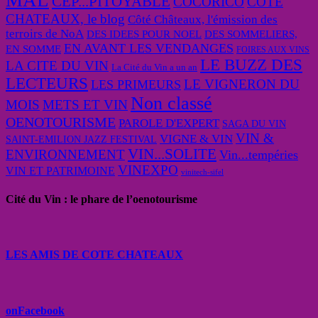
CEP...PITOYABLE
COCORICO
COTE
CHATEAUX, le blog
Côté Châteaux, l'émission des
terroirs de NoA
DES IDEES POUR NOEL
DES SOMMELIERS,
EN AVANT LES VENDANGES
EN SOMME
FOIRES AUX VINS
LE BUZZ DES
LA CITE DU VIN
La Cité du Vin a un an
LECTEURS
LE VIGNERON DU
LES PRIMEURS
Non classé
MOIS
METS ET VIN
OENOTOURISME
PAROLE D'EXPERT
SAGA DU VIN
VIN &
VIGNE & VIN
SAINT-EMILION JAZZ FESTIVAL
VIN...SOLITE
ENVIRONNEMENT
Vin...tempéries
VINEXPO
VIN ET PATRIMOINE
vinitech-sifel
Cité du Vin : le phare de l’oenotourisme
LES AMIS DE COTE CHATEAUX
onFacebook