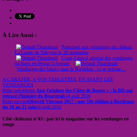
À Lire Aussi :
Participez aux vendanges du château
La Lande de Taleyran le 28 septembre
Coup d’envoi général des vendanges
en blanc en Pessac-Léognan
Vendanges des blancs dans le Bordelais : ça se précise…
A CARAFER
,
A VOS TABLETTES
,
EN AVANT LES
VENDANGES
Billet précédent
« Aux Origines des Côtes de Bourg » : la BD qui
retrace l’histoire du Bourgeais
14 août 2016
Billet suivant
Objectif Vinexpo 2017 : une 19e édition à Bordeaux
du 18 au 21 juin
16 août 2016
Côté châteaux n°43 : par ici le magazine sur les vendanges en
rouge