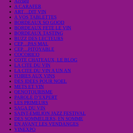
Accueil
A CARAFER
ART…DIT VIN
A VOS TABLETTES
BORDEAUX SO GOOD
BORDEAUX FETE LE VIN
BORDEAUX TASTING
BUZZ DES LECTEURS
CEP…PAS MAL
CEP…PITOYABLE
COCORICO
COTE CHATEAUX, LE BLOG
LA CITE DU VIN
LA CITE DU VIN A UN AN
FOIRES AUX VINS
DES IDEES POUR NOEL
METS ET VIN
OENOTOURISME
PAROLE D’EXPERT
LES PRIMEURS
SAGA DU VIN
SAINT-EMILION JAZZ FESTIVAL
DES SOMMELIERS, EN SOMME
EN AVANT LES VENDANGES
VINEXPO