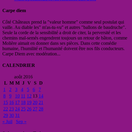
Carpe diem
Côté Châteaux prend la "valeur homme" comme seul postulat qui
vaille. Au diable les" m'as-tu-vu" et autres "ballons de baudruche".
Seule la corde de la sensibilité a droit de citer, la perversité et les
chemins mal-semés engendrent toujours un retour de bâton, comme
Molière aimait en donner dans ses pièces. Dans cette comédie
humaine, l'humilité et l'humanité doivent être nos fils conducteurs.
Carpe Diem avec modération...
CALENDRIER
août 2016
L
M
M
J
V
S
D
1
2
3
4
5
6
7
8
9
10
11
12
13
14
15
16
17
18
19
20
21
22
23
24
25
26
27
28
29
30
31
« Juil
Sep »