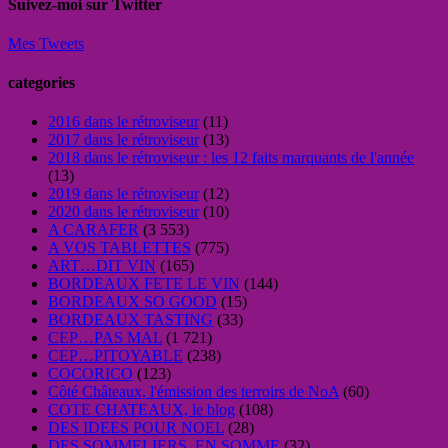
Suivez-moi sur Twitter
Mes Tweets
categories
2016 dans le rétroviseur
(11)
2017 dans le rétroviseur
(13)
2018 dans le rétroviseur : les 12 faits marquants de l'année
(13)
2019 dans le rétroviseur
(12)
2020 dans le rétroviseur
(10)
A CARAFER
(3 553)
A VOS TABLETTES
(775)
ART…DIT VIN
(165)
BORDEAUX FETE LE VIN
(144)
BORDEAUX SO GOOD
(15)
BORDEAUX TASTING
(33)
CEP…PAS MAL
(1 721)
CEP…PITOYABLE
(238)
COCORICO
(123)
Côté Châteaux, l'émission des terroirs de NoA
(60)
COTE CHATEAUX, le blog
(108)
DES IDEES POUR NOEL
(28)
DES SOMMELIERS, EN SOMME
(32)