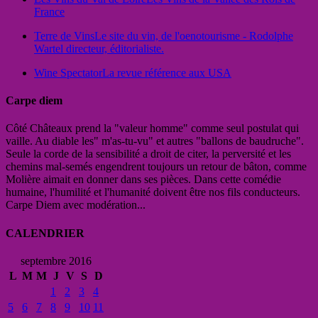
France
Terre de Vins
Le site du vin, de l'oenotourisme - Rodolphe
Wartel directeur, éditorialiste.
Wine Spectator
La revue référence aux USA
Carpe diem
Côté Châteaux prend la "valeur homme" comme seul postulat qui
vaille. Au diable les" m'as-tu-vu" et autres "ballons de baudruche".
Seule la corde de la sensibilité a droit de citer, la perversité et les
chemins mal-semés engendrent toujours un retour de bâton, comme
Molière aimait en donner dans ses pièces. Dans cette comédie
humaine, l'humilité et l'humanité doivent être nos fils conducteurs.
Carpe Diem avec modération...
CALENDRIER
septembre 2016
L
M
M
J
V
S
D
1
2
3
4
5
6
7
8
9
10
11