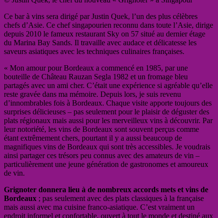
Ce bar à vins sera dirigé par Justin Quek, l’un des plus célèbres
chefs d’Asie. Ce chef singapourien reconnu dans toute l’Asie, dirige
depuis 2010 le fameux restaurant Sky on 57 situé au dernier étage
du Marina Bay Sands. Il travaille avec audace et délicatesse les
saveurs asiatiques avec les techniques culinaires françaises.
« Mon amour pour Bordeaux a commencé en 1985, par une
bouteille de Château Rauzan Segla 1982 et un fromage bleu
partagés avec un ami cher. C’était une expérience si agréable qu’elle
reste gravée dans ma mémoire. Depuis lors, je suis revenu
d’innombrables fois à Bordeaux. Chaque visite apporte toujours des
surprises délicieuses – pas seulement pour le plaisir de déguster des
plats régionaux mais aussi pour les merveilleux vins à découvrir. Par
leur notoriété, les vins de Bordeaux sont souvent perçus comme
étant extrêmement chers, pourtant il y a aussi beaucoup de
magnifiques vins de Bordeaux qui sont très accessibles. Je voudrais
ainsi partager ces trésors peu connus avec des amateurs de vin –
particulièrement une jeune génération de gastronomes et amoureux
de vin.
Grignoter donnera lieu à de nombreux accords mets et vins de
Bordeaux
; pas seulement avec des plats classiques à la française
mais aussi avec ma cuisine franco-asiatique. C’est vraiment un
endroit informel et confortable, ouvert à tout le monde et destiné aux