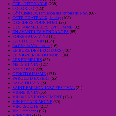
CEP…PITOYABLE
(238)
COCORICO
(123)
Côté Châteaux, l'émission des terroirs de NoA
(60)
COTE CHATEAUX, le blog
(108)
DES IDEES POUR NOEL
(28)
DES SOMMELIERS, EN SOMME
(32)
EN AVANT LES VENDANGES
(85)
FOIRES AUX VINS
(11)
LA CITE DU VIN
(134)
La Cité du Vin a un an
(16)
LE BUZZ DES LECTEURS
(401)
LE VIGNERON DU MOIS
(104)
LES PRIMEURS
(87)
METS ET VIN
(121)
Non classé
(1 228)
OENOTOURISME
(151)
PAROLE D'EXPERT
(65)
SAGA DU VIN
(24)
SAINT-EMILION JAZZ FESTIVAL
(21)
VIGNE & VIN
(55)
VIN & ENVIRONNEMENT
(134)
VIN ET PATRIMOINE
(39)
VIN…SOLITE
(211)
Vin…tempéries
(97)
VINEXPO
(131)