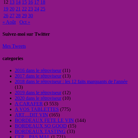
12
13
14
15
16
17
18
19
20
21
22
23
24
25
26
27
28
29
30
« Août
Oct »
Suivez-moi sur Twitter
Mes Tweets
categories
2016 dans le rétroviseur
(11)
2017 dans le rétroviseur
(13)
2018 dans le rétroviseur : les 12 faits marquants de l'année
(13)
2019 dans le rétroviseur
(12)
2020 dans le rétroviseur
(10)
A CARAFER
(3 553)
A VOS TABLETTES
(775)
ART…DIT VIN
(165)
BORDEAUX FETE LE VIN
(144)
BORDEAUX SO GOOD
(15)
BORDEAUX TASTING
(33)
CEP…PAS MAL
(1 721)