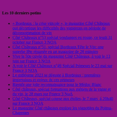
Les 10 derniers potins
« Bordeaux : la crise viticole », le magazine Côté Châteaux
qui décortique les difficultés des vignerons en période de
déconsommation de vin
Côté Châteaux n°53 spécial vendanges en rouge, ce jeudi 31
octobre sur France 3 NOA
Côté Châteaux n°51, spécial Bordeaux Fête le Vin: une
superbe fête résumée en un magazine de 28 minutes
Vive la 50e cuvée du magazine Côté Châteaux, à voir le 13
juin sur France 3 NOA
A voir le Côté Châteaux n°49 Spécial Primeurs le 23 mai sur
France 3 NOA
Le millésime 2023 se déguste à Bordeaux : premières
impressions et enjeux de ces primeurs
Bientôt une jolie reconnaissance pour le Médoc Blanc
Côté châteaux, spécial formations aux métiers de la vigne et
du vin, le 28 mars sur France 3 NoA
Côté Châteaux, spécial course aux étoiles, le 7 mars à 20h40
sur France 3 NOA
Le magazine Côté châteaux explore les vignobles du Poitou-
Charentes