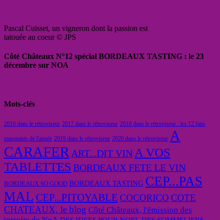
Pascal Cuisset, un vigneron dont la passion est
tatouée au coeur © JPS
Côté Châteaux N°12 spécial BORDEAUX TASTING : le 23
décembre sur NOA
Mots-clés
2016 dans le rétroviseur
2017 dans le rétroviseur
2018 dans le rétroviseur : les 12 faits
A
marquants de l'année
2019 dans le rétroviseur
2020 dans le rétroviseur
CARAFER
A VOS
ART...DIT VIN
TABLETTES
BORDEAUX FETE LE VIN
CEP...PAS
BORDEAUX TASTING
BORDEAUX SO GOOD
MAL
CEP...PITOYABLE
COCORICO
COTE
CHATEAUX, le blog
Côté Châteaux, l'émission des
terroirs de NoA