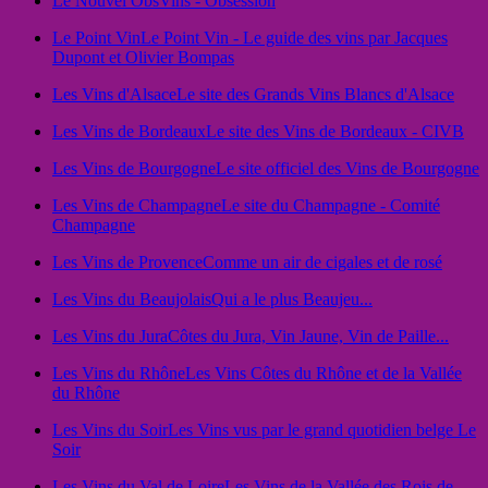
Le Nouvel Obs
Vins - Obsession
Le Point Vin
Le Point Vin - Le guide des vins par Jacques
Dupont et Olivier Bompas
Les Vins d'Alsace
Le site des Grands Vins Blancs d'Alsace
Les Vins de Bordeaux
Le site des Vins de Bordeaux - CIVB
Les Vins de Bourgogne
Le site officiel des Vins de Bourgogne
Les Vins de Champagne
Le site du Champagne - Comité
Champagne
Les Vins de Provence
Comme un air de cigales et de rosé
Les Vins du Beaujolais
Qui a le plus Beaujeu...
Les Vins du Jura
Côtes du Jura, Vin Jaune, Vin de Paille...
Les Vins du Rhône
Les Vins Côtes du Rhône et de la Vallée
du Rhône
Les Vins du Soir
Les Vins vus par le grand quotidien belge Le
Soir
Les Vins du Val de Loire
Les Vins de la Vallée des Rois de