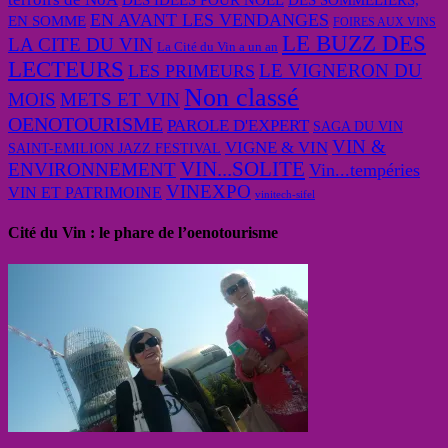
DES IDEES POUR NOEL
DES SOMMELIERS,
EN AVANT LES VENDANGES
EN SOMME
FOIRES AUX VINS
LE BUZZ DES
LA CITE DU VIN
La Cité du Vin a un an
LECTEURS
LE VIGNERON DU
LES PRIMEURS
Non classé
MOIS
METS ET VIN
OENOTOURISME
PAROLE D'EXPERT
SAGA DU VIN
VIN &
VIGNE & VIN
SAINT-EMILION JAZZ FESTIVAL
VIN...SOLITE
ENVIRONNEMENT
Vin...tempéries
VINEXPO
VIN ET PATRIMOINE
vinitech-sifel
Cité du Vin : le phare de l’oenotourisme