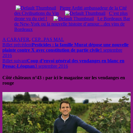
Pierre Arditi ambassadeur de la Cité
des Civilisations du Vin
C’est plus
drone vu du ciel !
Le Bordeaux Bar
de New-York ou la nouvelle histoire d’amour…des vins de
Bordeaux
A CARAFER
,
CEP...PAS MAL
Billet précédent
Pesticides : la famille Murat dépose une nouvelle
plainte contre X avec constitution de partie civile
1 septembre
2016
Billet suivant
Coup d’envoi général des vendanges en blanc en
Pessac-Léognan
3 septembre 2016
Côté châteaux n°43 : par ici le magazine sur les vendanges en
rouge