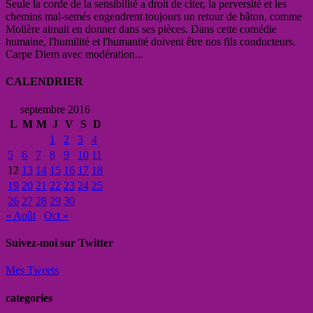
Seule la corde de la sensibilité a droit de citer, la perversité et les
chemins mal-semés engendrent toujours un retour de bâton, comme
Molière aimait en donner dans ses pièces. Dans cette comédie
humaine, l'humilité et l'humanité doivent être nos fils conducteurs.
Carpe Diem avec modération...
CALENDRIER
septembre 2016
L
M
M
J
V
S
D
1
2
3
4
5
6
7
8
9
10
11
12
13
14
15
16
17
18
19
20
21
22
23
24
25
26
27
28
29
30
« Août
Oct »
Suivez-moi sur Twitter
Mes Tweets
categories