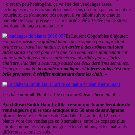
« c’est un peu hétérogène, ça va être des vendanges assez
techniques mais assez simples dans le sens où il n’a pas vraiment de
pourriture, ça s’annonce très propre, il va falloir suivre chaque
parcelle de façon précise car la maturité a été affectée par ce stress
hydrique, de façon ponctuelle. »
Et Laurent Cogombles d’ajouter:
« mais
les raisins se goûtent bien
, car la vigne a pu malgré tout
avancer ce travail de maturité,
on arrive à des arômes qui sont
intéressants
et c’est pour cela que l’on commence maintenant car
on ne voudrait pas que ces arômes soient grillés par les fortes
chaleurs, l’acidité a beaucoup baissé ces deux dernières semaines,
les degrés sont là,
la qualité arômatique est intéressante, c’est une
belle promesse, à vérifier maintenant dans les chais. »
Le château Smith Haut Laffite ce matin © Jean-Pierre Stahl
Au château Smith Haut Laffite, ce sont une bonne trentaine de
vendangeurs qui se sont attaqués aux 50 ares de sauvignons
blancs
derrière les Sources de Caudalie. Ici, au total, 12 ha de
blancs vont être vendangés en 3 semaines, entre les cépages plus
tardifs comme les sauvignons gris et les sémillons, et les maturités
différentes selons les sols.