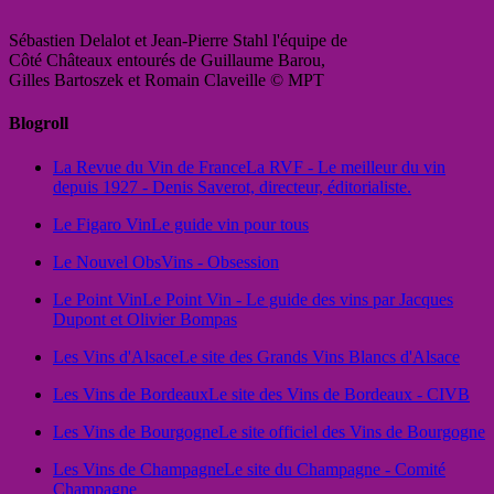
Sébastien Delalot et Jean-Pierre Stahl l'équipe de
Côté Châteaux entourés de Guillaume Barou,
Gilles Bartoszek et Romain Claveille © MPT
Blogroll
La Revue du Vin de France
La RVF - Le meilleur du vin
depuis 1927 - Denis Saverot, directeur, éditorialiste.
Le Figaro Vin
Le guide vin pour tous
Le Nouvel Obs
Vins - Obsession
Le Point Vin
Le Point Vin - Le guide des vins par Jacques
Dupont et Olivier Bompas
Les Vins d'Alsace
Le site des Grands Vins Blancs d'Alsace
Les Vins de Bordeaux
Le site des Vins de Bordeaux - CIVB
Les Vins de Bourgogne
Le site officiel des Vins de Bourgogne
Les Vins de Champagne
Le site du Champagne - Comité
Champagne