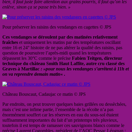
bien, il faut juste faire attention aux grains pourris, il faut qu’on les
enlève, sinon ça se passe très bien. »
Pour préserver les raisins des vendanges en cagettes © JPS
Ces vendanges se déroulent par des matinées relativement
fraîches
et uniquement les matins par des températures oscillant
entre 16 et 24° histoire de ne pas altérer la qualité des raisins, pas
question de poursuivre l’après-midi quand les températures
dépassent les 30°C comme le précise
Fabien Teitgen, directeur
technique du château Smith Haut Laffite, autre cru classé des
Graves à Martillac
: »pour nous les vendanges s’arrêtent à 11h et
on va reprendre demain matin
« .
Château Bouscaut, Cadaujac ce matin © JPS
Par endroits, on peut trouver quelques baies grillées ou dessèchées,
mais c’est une infime partie, l’ensemble de la récolte n’a pas
énormément souffert car les réserves en eau du sous-sol étaient
suffisamment importantes du fait d’un printemps très pluvieux,
toutefois il est temps de ramasser ces sauvignons blancs comme le
précise Laurent Cogombles, président de l’AOC Pessac Léognan :