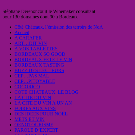
Stéphane Derenoncourt le Winemaker consultant
pour 130 domaines dont 90 à Bordeaux
Côté Châteaux, l’émission des terroirs de NoA
Accueil
A CARAFER
ART…DIT VIN
A VOS TABLETTES
BORDEAUX SO GOOD
BORDEAUX FETE LE VIN
BORDEAUX TASTING
BUZZ DES LECTEURS
CEP…PAS MAL
CEP…PITOYABLE
COCORICO
COTE CHATEAUX, LE BLOG
LA CITE DU VIN
LA CITE DU VIN A UN AN
FOIRES AUX VINS
DES IDEES POUR NOEL
METS ET VIN
OENOTOURISME
PAROLE D’EXPERT