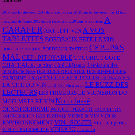
Mots-clés
2016 dans le rétroviseur
2017 dans le rétroviseur
2018 dans le rétroviseur : les 12 faits
A
marquants de l'année
2019 dans le rétroviseur
2020 dans le rétroviseur
CARAFER
A VOS
ART...DIT VIN
TABLETTES
BORDEAUX FETE LE VIN
CEP...PAS
BORDEAUX TASTING
BORDEAUX SO GOOD
MAL
CEP...PITOYABLE
COCORICO
COTE
CHATEAUX, le blog
Côté Châteaux, l'émission des
terroirs de NoA
DES IDEES POUR NOEL
DES SOMMELIERS,
EN AVANT LES VENDANGES
EN SOMME
FOIRES AUX VINS
LE BUZZ DES
LA CITE DU VIN
La Cité du Vin a un an
LECTEURS
LE VIGNERON DU
LES PRIMEURS
Non classé
MOIS
METS ET VIN
OENOTOURISME
PAROLE D'EXPERT
SAGA DU VIN
VIN &
VIGNE & VIN
SAINT-EMILION JAZZ FESTIVAL
VIN...SOLITE
ENVIRONNEMENT
Vin...tempéries
VINEXPO
VIN ET PATRIMOINE
vinitech-sifel