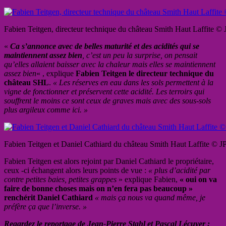
Fabien Teitgen, directeur technique du château Smith Haut Laffite ©
«
Ca s’annonce avec de belles maturité et des acidités qui se
maintiennent assez bien
, c’est un peu la surprise, on pensait
qu’elles allaient baisser avec la chaleur mais elles se maintiennent
assez bien
« , explique
Fabien Teitgen le directeur technique du
château SHL
.
« Les réserves en eau dans les sols permettent à la
vigne de fonctionner et préservent cette acidité. Les terroirs qui
souffrent le moins ce sont ceux de graves mais avec des sous-sols
plus argileux comme ici. »
Fabien Teitgen et Daniel Cathiard du château Smith Haut Laffite © J
Fabien Teitgen est alors rejoint par Daniel Cathiard le propriétaire,
ceux -ci échangent alors leurs points de vue :
« plus d’acidité par
contre petites baies, petites grappes
» explique Fabien,
« oui on va
faire de bonne choses mais on n’en fera pas beaucoup »
renchérit Daniel Cathiard
« mais ça nous va quand même, je
préfère ça que l’inverse. »
Regardez le reportage de Jean-Pierre Stahl et Pascal Lécuyer :