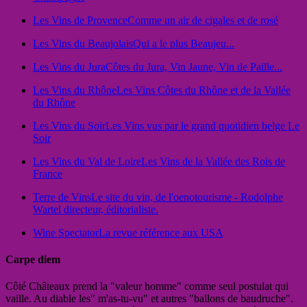
Les Vins de Provence
Comme un air de cigales et de rosé
Les Vins du Beaujolais
Qui a le plus Beaujeu...
Les Vins du Jura
Côtes du Jura, Vin Jaune, Vin de Paille...
Les Vins du Rhône
Les Vins Côtes du Rhône et de la Vallée
du Rhône
Les Vins du Soir
Les Vins vus par le grand quotidien belge Le
Soir
Les Vins du Val de Loire
Les Vins de la Vallée des Rois de
France
Terre de Vins
Le site du vin, de l'oenotourisme - Rodolphe
Wartel directeur, éditorialiste.
Wine Spectator
La revue référence aux USA
Carpe diem
Côté Châteaux prend la "valeur homme" comme seul postulat qui
vaille. Au diable les" m'as-tu-vu" et autres "ballons de baudruche".