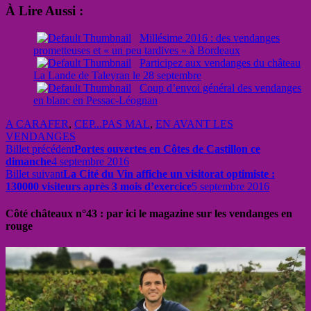
À Lire Aussi :
Millésime 2016 : des vendanges
prometteuses et « un peu tardives » à Bordeaux
Participez aux vendanges du château
La Lande de Taleyran le 28 septembre
Coup d’envoi général des vendanges
en blanc en Pessac-Léognan
A CARAFER
,
CEP...PAS MAL
,
EN AVANT LES
VENDANGES
Billet précédent
Portes ouvertes en Côtes de Castillon ce
dimanche
4 septembre 2016
Billet suivant
La Cité du Vin affiche un visitorat optimiste :
130000 visiteurs après 3 mois d’exercice
5 septembre 2016
Côté châteaux n°43 : par ici le magazine sur les vendanges en
rouge