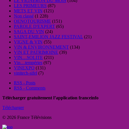
LE VIGNERON DU MOIS
(104)
LES PRIMEURS
(87)
METS ET VIN
(121)
Non classé
(1 228)
OENOTOURISME
(151)
PAROLE D'EXPERT
(65)
SAGA DU VIN
(24)
SAINT-EMILION JAZZ FESTIVAL
(21)
VIGNE & VIN
(55)
VIN & ENVIRONNEMENT
(134)
VIN ET PATRIMOINE
(39)
VIN…SOLITE
(211)
Vin…tempéries
(97)
VINEXPO
(131)
vinitech-sifel
(7)
RSS - Posts
RSS - Comments
Télécharger gratuitement l’application franceinfo
Télécharger
© 2026 France Télévisions