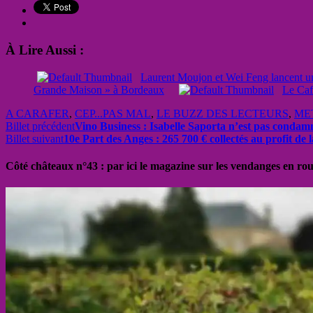
À Lire Aussi :
Laurent Moujon et Wei Feng lancent un
Grande Maison » à Bordeaux
Le Caf
A CARAFER
,
CEP...PAS MAL
,
LE BUZZ DES LECTEURS
,
ME
Billet précédent
Vino Business : Isabelle Saporta n’est pas condam
Billet suivant
10e Part des Anges : 265 700 € collectés au profit de
Côté châteaux n°43 : par ici le magazine sur les vendanges en ro