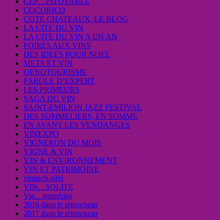
CEP…PITOYABLE
COCORICO
COTE CHATEAUX, LE BLOG
LA CITE DU VIN
LA CITE DU VIN A UN AN
FOIRES AUX VINS
DES IDEES POUR NOEL
METS ET VIN
OENOTOURISME
PAROLE D’EXPERT
LES PRIMEURS
SAGA DU VIN
SAINT-EMILION JAZZ FESTIVAL
DES SOMMELIERS, EN SOMME
EN AVANT LES VENDANGES
VINEXPO
VIGNERON DU MOIS
VIGNE & VIN
VIN & ENVIRONNEMENT
VIN ET PATRIMOINE
vinitech-sifel
VIN…SOLITE
Vin…tempéries
2016 dans le rétroviseur
2017 dans le rétroviseur