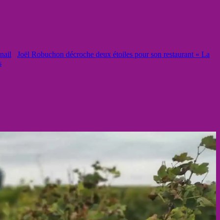
Joël Robuchon décroche deux étoiles pour son restaurant « La
s