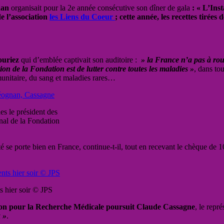
nan
organisait pour la 2e année consécutive son dîner de gala
: « L’
Inst
e l’association
les Liens du Coeur
; cette année, les recettes tirée
ouriez
qui d’emblée captivait son auditoire :
» la France n’a pas à roug
tion de la Fondation est de lutter contre toutes les maladies »
, dans to
munitaire, du sang et maladies rares…
s le président des
nal de la Fondation
té se porte bien en France, continue-t-il, tout en recevant le chèque d
s hier soir © JPS
tion pour la Recherche Médicale poursuit Claude Cassagne
, le repr
 »
.