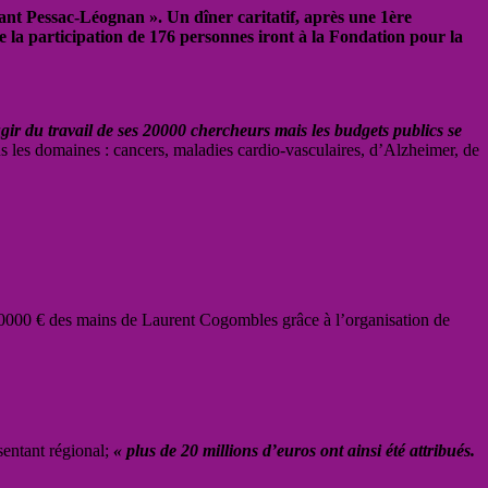
ant
Pessac
-Léognan ». Un dîner caritatif, après une 1ère
s de la participation de 176 personnes iront à la Fondation pour la
ir du travail de ses 20000 chercheurs mais les budgets publics se
us les domaines : cancers, maladies cardio-vasculaires, d’Alzheimer, de
e 10000 € des mains de Laurent Cogombles grâce à l’organisation de
ésentant régional;
« plus de 20 millions d’euros ont ainsi été attribués.