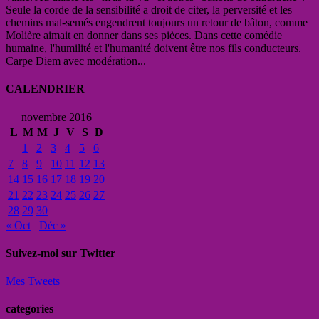
Seule la corde de la sensibilité a droit de citer, la perversité et les
chemins mal-semés engendrent toujours un retour de bâton, comme
Molière aimait en donner dans ses pièces. Dans cette comédie
humaine, l'humilité et l'humanité doivent être nos fils conducteurs.
Carpe Diem avec modération...
CALENDRIER
novembre 2016
L
M
M
J
V
S
D
1
2
3
4
5
6
7
8
9
10
11
12
13
14
15
16
17
18
19
20
21
22
23
24
25
26
27
28
29
30
« Oct
Déc »
Suivez-moi sur Twitter
Mes Tweets
categories