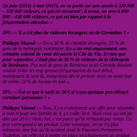
De juin (2016) à mai (2017), on va partir sur une année à 320 000
– 330 000 visiteurs, ce qui est rassurant ; à terme, on sera à 400
000 – 450 000 visiteurs, ce qui est bien par rapport à la
fréquentation attendue. »
JPS : « Y a-t-il plus de visiteurs étrangers ou de Girondins ? »
Philippe Massol :
« On a 30 % de clientèle étrangère, 25 % de
gens de la métropole bordelaise,
il y a un vrai engouement, une
véritable volonté de venir découvrir la Cité du Vin. Et rien que
pour septembre, c’était plus de 30 % de visiteurs de la Métropole
de Bordeaux.
Pas mal de gens de Bordeaux et de Gironde disaient
vouloir éviter les trop grosses fréquentation du tout début,
maintenant ils sont là, malgrétout dès le premier mois on avait tout
de même 20 % de locaux en juin ».
JPS : « Est ce que le tarif de 20 € n’a pas quelque peu effrayé
certaines personnes ? »
Philippe Massol :
« Non, il y a évidemment une offre pour répondre
à cela et pour une famille de 4, ça coûte 50 €. Mais ceux qui ont pu
dire que 20 € c’était cher, c’est parce qu’ils n’étaient pas venus. Ce
prix correspond à un produit. Cette remarque, on ne l’a plus
retrouvée, une fois qu’ils avaient visité le Parcours Permanent.
Toutefois, on réfléchit à mettre en place prochainement un produit