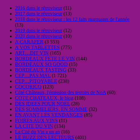
2016 dans le rétroviseur
(11)
2017 dans le rétroviseur
(13)
2018 dans le rétroviseur : les 12 faits marquants de l'année
(13)
2019 dans le rétroviseur
(12)
2020 dans le rétroviseur
(10)
A CARAFER
(3 553)
A VOS TABLETTES
(775)
ART…DIT VIN
(165)
BORDEAUX FETE LE VIN
(144)
BORDEAUX SO GOOD
(15)
BORDEAUX TASTING
(33)
CEP…PAS MAL
(1 721)
CEP…PITOYABLE
(238)
COCORICO
(123)
Côté Châteaux, l'émission des terroirs de NoA
(60)
COTE CHATEAUX, le blog
(108)
DES IDEES POUR NOEL
(28)
DES SOMMELIERS, EN SOMME
(32)
EN AVANT LES VENDANGES
(85)
FOIRES AUX VINS
(11)
LA CITE DU VIN
(134)
La Cité du Vin a un an
(16)
LE BUZZ DES LECTEURS
(401)