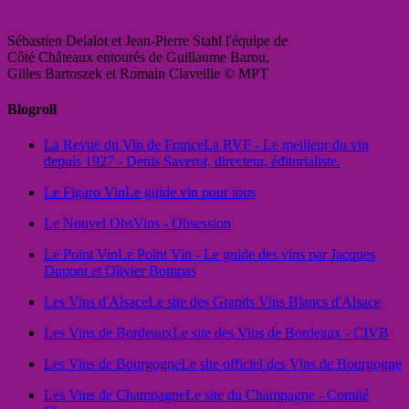
Sébastien Delalot et Jean-Pierre Stahl l'équipe de
Côté Châteaux entourés de Guillaume Barou,
Gilles Bartoszek et Romain Claveille © MPT
Blogroll
La Revue du Vin de France
La RVF - Le meilleur du vin
depuis 1927 - Denis Saverot, directeur, éditorialiste.
Le Figaro Vin
Le guide vin pour tous
Le Nouvel Obs
Vins - Obsession
Le Point Vin
Le Point Vin - Le guide des vins par Jacques
Dupont et Olivier Bompas
Les Vins d'Alsace
Le site des Grands Vins Blancs d'Alsace
Les Vins de Bordeaux
Le site des Vins de Bordeaux - CIVB
Les Vins de Bourgogne
Le site officiel des Vins de Bourgogne
Les Vins de Champagne
Le site du Champagne - Comité