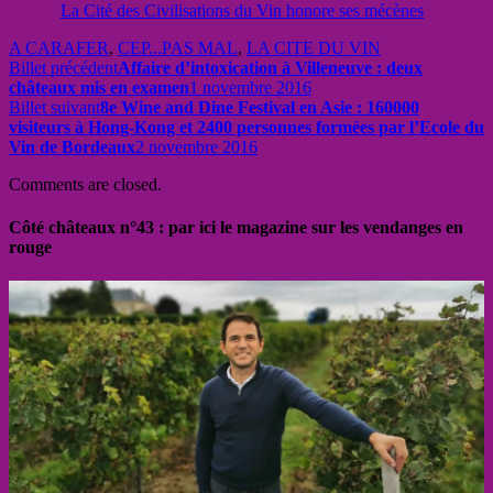
La Cité des Civilisations du Vin honore ses mécènes
A CARAFER
,
CEP...PAS MAL
,
LA CITE DU VIN
Billet précédent
Affaire d’intoxication à Villeneuve : deux
châteaux mis en examen
1 novembre 2016
Billet suivant
8e Wine and Dine Festival en Asie : 160000
visiteurs à Hong-Kong et 2400 personnes formées par l’Ecole du
Vin de Bordeaux
2 novembre 2016
Comments are closed.
Côté châteaux n°43 : par ici le magazine sur les vendanges en
rouge