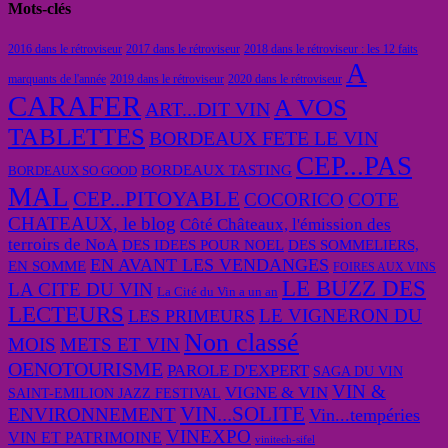
Mots-clés
2016 dans le rétroviseur
2017 dans le rétroviseur
2018 dans le rétroviseur : les 12 faits
A
marquants de l'année
2019 dans le rétroviseur
2020 dans le rétroviseur
CARAFER
A VOS
ART...DIT VIN
TABLETTES
BORDEAUX FETE LE VIN
CEP...PAS
BORDEAUX TASTING
BORDEAUX SO GOOD
MAL
CEP...PITOYABLE
COCORICO
COTE
CHATEAUX, le blog
Côté Châteaux, l'émission des
terroirs de NoA
DES IDEES POUR NOEL
DES SOMMELIERS,
EN AVANT LES VENDANGES
EN SOMME
FOIRES AUX VINS
LE BUZZ DES
LA CITE DU VIN
La Cité du Vin a un an
LECTEURS
LE VIGNERON DU
LES PRIMEURS
Non classé
MOIS
METS ET VIN
OENOTOURISME
PAROLE D'EXPERT
SAGA DU VIN
VIN &
VIGNE & VIN
SAINT-EMILION JAZZ FESTIVAL
VIN...SOLITE
ENVIRONNEMENT
Vin...tempéries
VINEXPO
VIN ET PATRIMOINE
vinitech-sifel