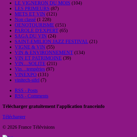
LE VIGNERON DU MOIS
(104)
LES PRIMEURS
(87)
METS ET VIN
(121)
Non classé
(1 228)
OENOTOURISME
(151)
PAROLE D'EXPERT
(65)
SAGA DU VIN
(24)
SAINT-EMILION JAZZ FESTIVAL
(21)
VIGNE & VIN
(55)
VIN & ENVIRONNEMENT
(134)
VIN ET PATRIMOINE
(39)
VIN…SOLITE
(211)
Vin…tempéries
(97)
VINEXPO
(131)
vinitech-sifel
(7)
RSS - Posts
RSS - Comments
Télécharger gratuitement l’application franceinfo
Télécharger
© 2026 France Télévisions