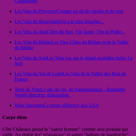
Champagne
Les Vins de Provence
Comme un air de cigales et de rosé
Les Vins du Beaujolais
Qui a le plus Beaujeu...
Les Vins du Jura
Côtes du Jura, Vin Jaune, Vin de Paille...
Les Vins du Rhône
Les Vins Côtes du Rhône et de la Vallée
du Rhône
Les Vins du Soir
Les Vins vus par le grand quotidien belge Le
Soir
Les Vins du Val de Loire
Les Vins de la Vallée des Rois de
France
Terre de Vins
Le site du vin, de l'oenotourisme - Rodolphe
Wartel directeur, éditorialiste.
Wine Spectator
La revue référence aux USA
Carpe diem
Côté Châteaux prend la "valeur homme" comme seul postulat qui
vaille. Au diable les" m'as-tu-vu" et autres "ballons de baudruche".