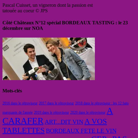
Pascal Cuisset, un vigneron dont la passion est
tatouée au coeur © JPS
Côté Châteaux N°12 spécial BORDEAUX TASTING : le 23
décembre sur NOA
Mots-clés
2016 dans le rétroviseur
2017 dans le rétroviseur
2018 dans le rétroviseur : les 12 faits
A
marquants de l'année
2019 dans le rétroviseur
2020 dans le rétroviseur
CARAFER
A VOS
ART...DIT VIN
TABLETTES
BORDEAUX FETE LE VIN