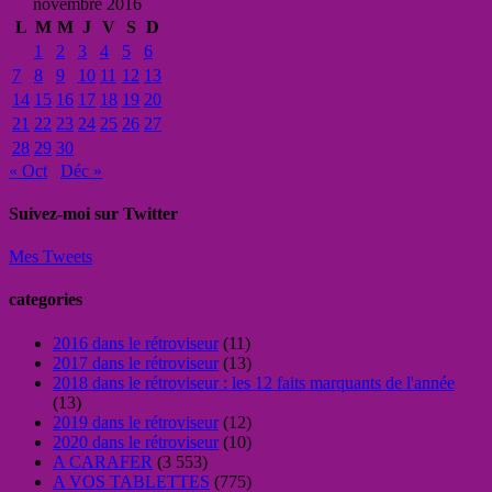
novembre 2016
L
M
M
J
V
S
D
1
2
3
4
5
6
7
8
9
10
11
12
13
14
15
16
17
18
19
20
21
22
23
24
25
26
27
28
29
30
« Oct
Déc »
Suivez-moi sur Twitter
Mes Tweets
categories
2016 dans le rétroviseur
(11)
2017 dans le rétroviseur
(13)
2018 dans le rétroviseur : les 12 faits marquants de l'année
(13)
2019 dans le rétroviseur
(12)
2020 dans le rétroviseur
(10)
A CARAFER
(3 553)
A VOS TABLETTES
(775)