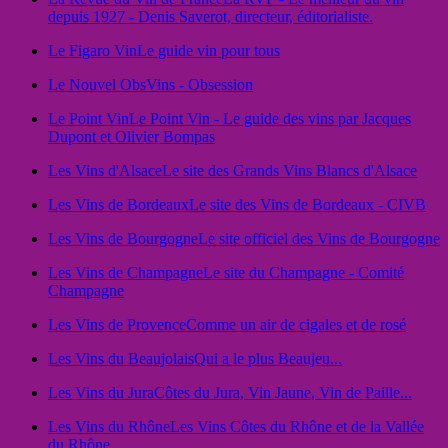
depuis 1927 - Denis Saverot, directeur, éditorialiste.
Le Figaro Vin
Le guide vin pour tous
Le Nouvel Obs
Vins - Obsession
Le Point Vin
Le Point Vin - Le guide des vins par Jacques
Dupont et Olivier Bompas
Les Vins d'Alsace
Le site des Grands Vins Blancs d'Alsace
Les Vins de Bordeaux
Le site des Vins de Bordeaux - CIVB
Les Vins de Bourgogne
Le site officiel des Vins de Bourgogne
Les Vins de Champagne
Le site du Champagne - Comité
Champagne
Les Vins de Provence
Comme un air de cigales et de rosé
Les Vins du Beaujolais
Qui a le plus Beaujeu...
Les Vins du Jura
Côtes du Jura, Vin Jaune, Vin de Paille...
Les Vins du Rhône
Les Vins Côtes du Rhône et de la Vallée
du Rhône