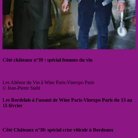
Côté châteaux n°39 : spécial femmes du vin
Les Aliénor du Vin à Wine Paris-Vinexpo Paris
© Jean-Pierre Stahl
Les Bordelais à l’assaut de Wine Paris-Vinexpo Paris du 13 au
15 février
Côté Châteaux n°38: spécial crise viticole à Bordeaux