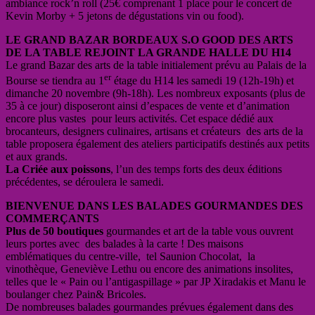
ambiance rock’n roll (25€ comprenant 1 place pour le concert de
Kevin Morby + 5 jetons de dégustations vin ou food).
LE GRAND BAZAR BORDEAUX S.O GOOD DES ARTS
DE LA TABLE REJOINT LA GRANDE HALLE DU H14
Le grand Bazar des arts de la table initialement prévu au Palais de la
er
Bourse se tiendra au 1
étage du H14 les samedi 19 (12h-19h) et
dimanche 20 novembre (9h-18h). Les nombreux exposants (plus de
35 à ce jour) disposeront ainsi d’espaces de vente et d’animation
encore plus vastes pour leurs activités. Cet espace dédié aux
brocanteurs, designers culinaires, artisans et créateurs des arts de la
table proposera également des ateliers participatifs destinés aux petits
et aux grands.
La Criée aux poissons
, l’un des temps forts des deux éditions
précédentes, se déroulera le samedi.
BIENVENUE DANS LES BALADES GOURMANDES DES
COMMERÇANTS
Plus de 50 boutiques
gourmandes et art de la table vous ouvrent
leurs portes avec des balades à la carte ! Des maisons
emblématiques du centre-ville, tel Saunion Chocolat, la
vinothèque, Geneviève Lethu ou encore des animations insolites,
telles que le « Pain ou l’antigaspillage » par JP Xiradakis et Manu le
boulanger chez Pain& Bricoles.
De nombreuses balades gourmandes prévues également dans des