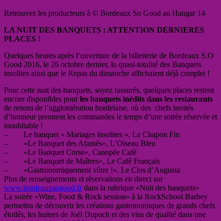
Retrouvez les producteurs à © Bordeaux So Good au Hangar 14
LA NUIT DES BANQUETS : ATTENTION DERNIERES
PLACES !
Quelques heures après l’ouverture de la billetterie de Bordeaux S.O
Good 2016, le 26 octobre dernier, la quasi-totalité des Banquets
insolites ainsi que le Repas du dimanche affichaient déjà complet !
Pour cette nuit des banquets, soyez rassurés, quelques places restent
encore disponibles pour
les banquets inédits dans les restaurants
de renom de l’agglomération bordelaise, où des chefs invités
d’honneur prennent les commandes le temps d’une soirée réservée et
inoubliable !
– Le banquet « Mariages insolites », Le Chapon Fin
– «Le Banquet des Afamés», L’Oiseau Bleu
– «Le Banquet Corse», Canopée Café
– «Le Banquet de Maîtres», Le Café Français
– «Gastronomiquement vôtre !», Le Clos d’Augusta
Plus de renseignements et réservations en direct sur
www.bordeauxsogood.fr
dans la rubrique «Nuit des banquets»
La soirée «Wine, Food & Rock session» à la RockSchool Barbey
permettra de découvrir les créations gastronomiques de grands chefs
étoilés, les huitres de Joël Dupuch et des vins de qualité dans une