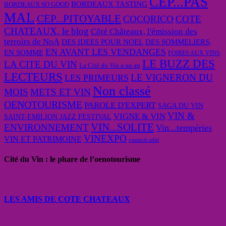
CEP...PAS
BORDEAUX TASTING
BORDEAUX SO GOOD
MAL
CEP...PITOYABLE
COCORICO
COTE
CHATEAUX, le blog
Côté Châteaux, l'émission des
terroirs de NoA
DES IDEES POUR NOEL
DES SOMMELIERS,
EN AVANT LES VENDANGES
EN SOMME
FOIRES AUX VINS
LE BUZZ DES
LA CITE DU VIN
La Cité du Vin a un an
LECTEURS
LE VIGNERON DU
LES PRIMEURS
Non classé
MOIS
METS ET VIN
OENOTOURISME
PAROLE D'EXPERT
SAGA DU VIN
VIN &
VIGNE & VIN
SAINT-EMILION JAZZ FESTIVAL
VIN...SOLITE
ENVIRONNEMENT
Vin...tempéries
VINEXPO
VIN ET PATRIMOINE
vinitech-sifel
Cité du Vin : le phare de l’oenotourisme
LES AMIS DE COTE CHATEAUX