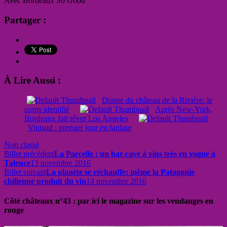
Avec Bordeaux So Good
Partager :
À Lire Aussi :
Drame du château de la Rivière: le
corps identifié
Après New-York,
Bordeaux fait rêver Los Angeles
Vinisud : premier jour en fanfare
Non classé
Billet précédent
La Parcelle : un bar-cave à vins très en vogue à
Talence
13 novembre 2016
Billet suivant
La planète se réchauffe: même la Patagonie
chilienne produit du vin
14 novembre 2016
Côté châteaux n°43 : par ici le magazine sur les vendanges en
rouge