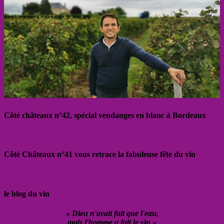
Côté châteaux n°42, spécial vendanges en blanc à Bordeaux
Côté Châteaux n°41 vous retrace la fabuleuse fête du vin
le blog du vin
« Dieu n'avait fait que l'eau,
mais l'homme a fait le vin »