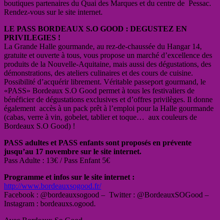
boutiques partenaires du Quai des Marques et du centre de Pessac.
Rendez-vous sur le site internet.
LE PASS BORDEAUX S.O GOOD : DEGUSTEZ EN
PRIVILEGIES !
La Grande Halle gourmande, au rez-de-chaussée du Hangar 14,
gratuite et ouverte à tous, vous propose un marché d’excellence des
produits de la Nouvelle-Aquitaine, mais aussi des dégustations, des
démonstrations, des ateliers culinaires et des cours de cuisine.
Possibilité d’acquérir librement. Véritable passeport gourmand, le
«PASS» Bordeaux S.O Good permet à tous les festivaliers de
bénéficier de dégustations exclusives et d’offres privilèges. Il donne
également accès à un pack prêt à l’emploi pour la Halle gourmande
(cabas, verre à vin, gobelet, tablier et toque… aux couleurs de
Bordeaux S.O Good) !
PASS adultes et PASS enfants sont proposés en prévente
jusqu’au 17 novembre sur le site internet.
Pass Adulte : 13€ / Pass Enfant 5€
Programme et infos sur le site internet :
http://www.bordeauxsogood.fr/
Facebook : @bordeauxsogood – Twitter : @BordeauxSOGood –
Instagram : bordeauxs.ogood.