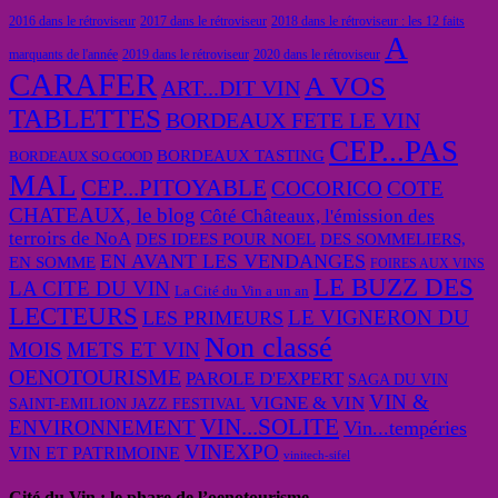
2016 dans le rétroviseur
2017 dans le rétroviseur
2018 dans le rétroviseur : les 12 faits
A
marquants de l'année
2019 dans le rétroviseur
2020 dans le rétroviseur
CARAFER
A VOS
ART...DIT VIN
TABLETTES
BORDEAUX FETE LE VIN
CEP...PAS
BORDEAUX TASTING
BORDEAUX SO GOOD
MAL
CEP...PITOYABLE
COCORICO
COTE
CHATEAUX, le blog
Côté Châteaux, l'émission des
terroirs de NoA
DES IDEES POUR NOEL
DES SOMMELIERS,
EN AVANT LES VENDANGES
EN SOMME
FOIRES AUX VINS
LE BUZZ DES
LA CITE DU VIN
La Cité du Vin a un an
LECTEURS
LE VIGNERON DU
LES PRIMEURS
Non classé
MOIS
METS ET VIN
OENOTOURISME
PAROLE D'EXPERT
SAGA DU VIN
VIN &
VIGNE & VIN
SAINT-EMILION JAZZ FESTIVAL
VIN...SOLITE
ENVIRONNEMENT
Vin...tempéries
VINEXPO
VIN ET PATRIMOINE
vinitech-sifel
Cité du Vin : le phare de l’oenotourisme