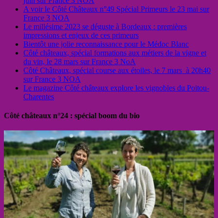
juin sur France 3 NOA
A voir le Côté Châteaux n°49 Spécial Primeurs le 23 mai sur
France 3 NOA
Le millésime 2023 se déguste à Bordeaux : premières
impressions et enjeux de ces primeurs
Bientôt une jolie reconnaissance pour le Médoc Blanc
Côté châteaux, spécial formations aux métiers de la vigne et
du vin, le 28 mars sur France 3 NoA
Côté Châteaux, spécial course aux étoiles, le 7 mars à 20h40
sur France 3 NOA
Le magazine Côté châteaux explore les vignobles du Poitou-
Charentes
Côté châteaux n°24 : spécial boom du bio