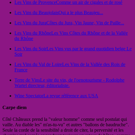
Les Vins de Provence
Comme un air de cigales et de rosé
Les Vins du Beaujolais
Qui a le plus Beaujeu...
Les Vins du Jura
Côtes du Jura, Vin Jaune, Vin de Paille...
Les Vins du Rhône
Les Vins Côtes du Rhône et de la Vallée
du Rhône
Les Vins du Soir
Les Vins vus par le grand quotidien belge Le
Soir
Les Vins du Val de Loire
Les Vins de la Vallée des Rois de
France
Terre de Vins
Le site du vin, de l'oenotourisme - Rodolphe
Wartel directeur, éditorialiste.
Wine Spectator
La revue référence aux USA
Carpe diem
Côté Châteaux prend la "valeur homme" comme seul postulat qui
vaille. Au diable les" m'as-tu-vu" et autres "ballons de baudruche".
Seule la corde de la sensibilité a droit de citer, la perversité et les