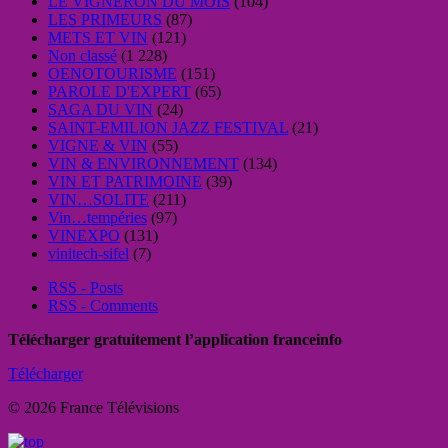
LE VIGNERON DU MOIS
(104)
LES PRIMEURS
(87)
METS ET VIN
(121)
Non classé
(1 228)
OENOTOURISME
(151)
PAROLE D'EXPERT
(65)
SAGA DU VIN
(24)
SAINT-EMILION JAZZ FESTIVAL
(21)
VIGNE & VIN
(55)
VIN & ENVIRONNEMENT
(134)
VIN ET PATRIMOINE
(39)
VIN…SOLITE
(211)
Vin…tempéries
(97)
VINEXPO
(131)
vinitech-sifel
(7)
RSS - Posts
RSS - Comments
Télécharger gratuitement l’application franceinfo
Télécharger
© 2026 France Télévisions