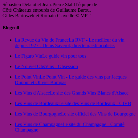
Sébastien Delalot et Jean-Pierre Stahl l'équipe de
Côté Châteaux entourés de Guillaume Barou,
Gilles Bartoszek et Romain Claveille © MPT
Blogroll
La Revue du Vin de France
La RVF - Le meilleur du vin
depuis 1927 - Denis Saverot, directeur, éditorialiste.
Le Figaro Vin
Le guide vin pour tous
Le Nouvel Obs
Vins - Obsession
Le Point Vin
Le Point Vin - Le guide des vins par Jacques
Dupont et Olivier Bompas
Les Vins d'Alsace
Le site des Grands Vins Blancs d'Alsace
Les Vins de Bordeaux
Le site des Vins de Bordeaux - CIVB
Les Vins de Bourgogne
Le site officiel des Vins de Bourgogne
Les Vins de Champagne
Le site du Champagne - Comité
Champagne