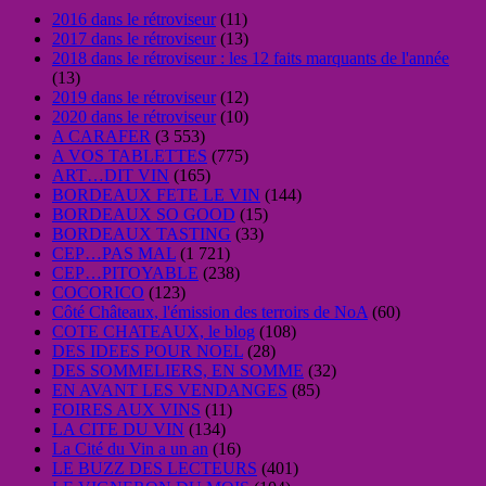
2016 dans le rétroviseur
(11)
2017 dans le rétroviseur
(13)
2018 dans le rétroviseur : les 12 faits marquants de l'année
(13)
2019 dans le rétroviseur
(12)
2020 dans le rétroviseur
(10)
A CARAFER
(3 553)
A VOS TABLETTES
(775)
ART…DIT VIN
(165)
BORDEAUX FETE LE VIN
(144)
BORDEAUX SO GOOD
(15)
BORDEAUX TASTING
(33)
CEP…PAS MAL
(1 721)
CEP…PITOYABLE
(238)
COCORICO
(123)
Côté Châteaux, l'émission des terroirs de NoA
(60)
COTE CHATEAUX, le blog
(108)
DES IDEES POUR NOEL
(28)
DES SOMMELIERS, EN SOMME
(32)
EN AVANT LES VENDANGES
(85)
FOIRES AUX VINS
(11)
LA CITE DU VIN
(134)
La Cité du Vin a un an
(16)
LE BUZZ DES LECTEURS
(401)