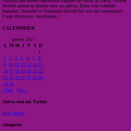
chemins mal-semés engendrent toujours un retour de bâton, comme
Molière aimait en donner dans ses pièces. Dans cette comédie
humaine, l'humilité et l'humanité doivent être nos fils conducteurs.
Carpe Diem avec modération...
CALENDRIER
janvier 2017
L
M
M
J
V
S
D
1
2
3
4
5
6
7
8
9
10
11
12
13
14
15
16
17
18
19
20
21
22
23
24
25
26
27
28
29
30
31
« Déc
Fév »
Suivez-moi sur Twitter
Mes Tweets
categories