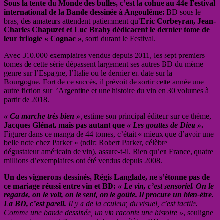
Sous la tente du Monde des bulles, c’est la cohue au 44e Festival
international de la Bande dessinée à Angoulême:
BD sous le
bras, des amateurs attendent patiemment qu’
Eric Corbeyran, Jean-
Charles Chapuzet et Luc Brahy dédicacent le dernier tome de
leur trilogie « Cognac »
, sorti durant le Festival.
Avec 310.000 exemplaires vendus depuis 2011, les sept premiers
tomes de cette série dépassent largement ses autres BD du même
genre sur l’Espagne, l’Italie ou le dernier en date sur la
Bourgogne. Fort de ce succès, il prévoit de sortir cette année une
autre fiction sur l’Argentine et une histoire du vin en 30 volumes à
partir de 2018.
« Ca marche très bien »
,
estime son principal éditeur sur ce thème,
Jacques Glénat, mais pas autant que
« Les gouttes de Dieu »
.
Figurer dans ce manga de 44 tomes, c’était « mieux que d’avoir une
belle note chez Parker » (ndlr: Robert Parker, célèbre
dégustateur américain de vin), assure-t-il. Rien qu’en France, quatre
millions d’exemplaires ont été vendus depuis 2008.
Un des vignerons dessinés, Régis Langlade, ne s’étonne pas de
ce mariage réussi entre vin et BD:
« Le vin, c’est sensoriel. On le
regarde, on le voit, on le sent, on le goûte. Il procure un bien-être.
La BD, c’est pareil.
Il y a de la couleur, du visuel, c’est tactile.
Comme une bande dessinée, un vin raconte une histoire »
, souligne