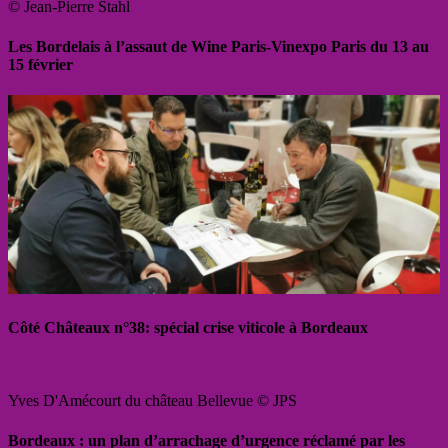
© Jean-Pierre Stahl
Les Bordelais à l’assaut de Wine Paris-Vinexpo Paris du 13 au
15 février
Côté Châteaux n°38: spécial crise viticole à Bordeaux
Yves D'Amécourt du château Bellevue © JPS
Bordeaux : un plan d’arrachage d’urgence réclamé par les