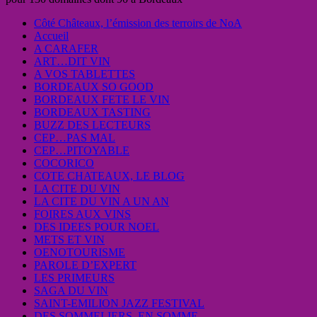
Côté Châteaux, l’émission des terroirs de NoA
Accueil
A CARAFER
ART…DIT VIN
A VOS TABLETTES
BORDEAUX SO GOOD
BORDEAUX FETE LE VIN
BORDEAUX TASTING
BUZZ DES LECTEURS
CEP…PAS MAL
CEP…PITOYABLE
COCORICO
COTE CHATEAUX, LE BLOG
LA CITE DU VIN
LA CITE DU VIN A UN AN
FOIRES AUX VINS
DES IDEES POUR NOEL
METS ET VIN
OENOTOURISME
PAROLE D’EXPERT
LES PRIMEURS
SAGA DU VIN
SAINT-EMILION JAZZ FESTIVAL
DES SOMMELIERS, EN SOMME