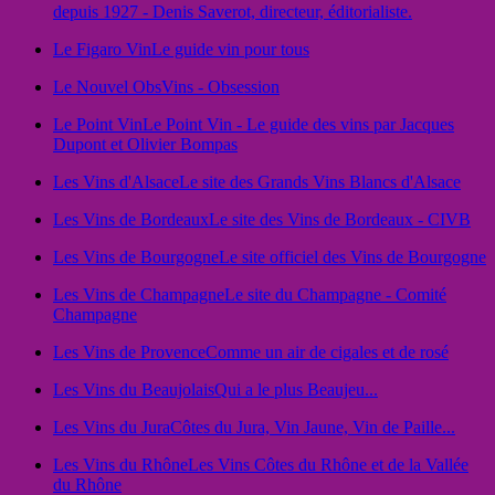
depuis 1927 - Denis Saverot, directeur, éditorialiste.
Le Figaro Vin
Le guide vin pour tous
Le Nouvel Obs
Vins - Obsession
Le Point Vin
Le Point Vin - Le guide des vins par Jacques
Dupont et Olivier Bompas
Les Vins d'Alsace
Le site des Grands Vins Blancs d'Alsace
Les Vins de Bordeaux
Le site des Vins de Bordeaux - CIVB
Les Vins de Bourgogne
Le site officiel des Vins de Bourgogne
Les Vins de Champagne
Le site du Champagne - Comité
Champagne
Les Vins de Provence
Comme un air de cigales et de rosé
Les Vins du Beaujolais
Qui a le plus Beaujeu...
Les Vins du Jura
Côtes du Jura, Vin Jaune, Vin de Paille...
Les Vins du Rhône
Les Vins Côtes du Rhône et de la Vallée
du Rhône