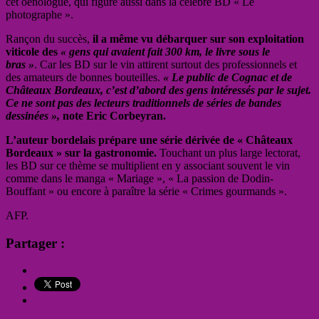
cet oenologue, qui figure aussi dans la célèbre BD « Le
photographe ».
Rançon du succès,
il a même vu débarquer sur son exploitation
viticole des
« gens qui avaient fait 300 km, le livre sous le
bras »
. Car les BD sur le vin attirent surtout des professionnels et
des amateurs de bonnes bouteilles.
« Le public de Cognac et de
Châteaux Bordeaux,
c’est d’abord des gens intéressés par le sujet.
Ce ne sont pas des lecteurs traditionnels de séries de bandes
dessinées »,
note Eric Corbeyran.
L’auteur bordelais prépare une série dérivée de « Châteaux
Bordeaux » sur la gastronomie.
Touchant un plus large lectorat,
les BD sur ce thème se multiplient en y associant souvent le vin
comme dans le manga « Mariage », « La passion de Dodin-
Bouffant » ou encore à paraître la série « Crimes gourmands ».
AFP.
Partager :