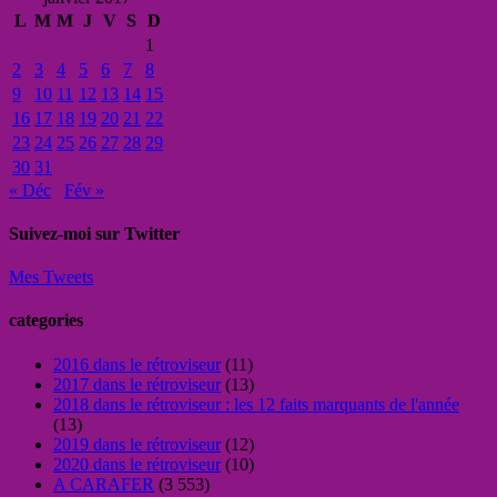
L
M
M
J
V
S
D
1
2
3
4
5
6
7
8
9
10
11
12
13
14
15
16
17
18
19
20
21
22
23
24
25
26
27
28
29
30
31
« Déc
Fév »
Suivez-moi sur Twitter
Mes Tweets
categories
2016 dans le rétroviseur
(11)
2017 dans le rétroviseur
(13)
2018 dans le rétroviseur : les 12 faits marquants de l'année
(13)
2019 dans le rétroviseur
(12)
2020 dans le rétroviseur
(10)
A CARAFER
(3 553)