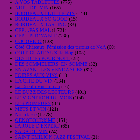
A VOS TABLETTES
(775)
ART…DIT VIN
(165)
BORDEAUX FETE LE VIN
(144)
BORDEAUX SO GOOD
(15)
BORDEAUX TASTING
(33)
CEP…PAS MAL
(1 721)
CEP…PITOYABLE
(238)
COCORICO
(123)
Côté Châteaux, l'émission des terroirs de NoA
(60)
COTE CHATEAUX, le blog
(108)
DES IDEES POUR NOEL
(28)
DES SOMMELIERS, EN SOMME
(32)
EN AVANT LES VENDANGES
(85)
FOIRES AUX VINS
(11)
LA CITE DU VIN
(134)
La Cité du Vin a un an
(16)
LE BUZZ DES LECTEURS
(401)
LE VIGNERON DU MOIS
(104)
LES PRIMEURS
(87)
METS ET VIN
(121)
Non classé
(1 228)
OENOTOURISME
(151)
PAROLE D'EXPERT
(65)
SAGA DU VIN
(24)
SAINT-EMILION JAZZ FESTIVAL
(21)