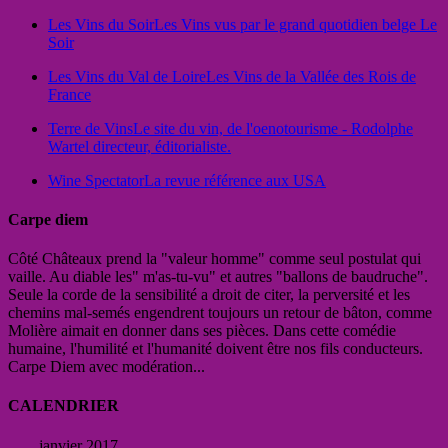
Les Vins du Soir
Les Vins vus par le grand quotidien belge Le
Soir
Les Vins du Val de Loire
Les Vins de la Vallée des Rois de
France
Terre de Vins
Le site du vin, de l'oenotourisme - Rodolphe
Wartel directeur, éditorialiste.
Wine Spectator
La revue référence aux USA
Carpe diem
Côté Châteaux prend la "valeur homme" comme seul postulat qui
vaille. Au diable les" m'as-tu-vu" et autres "ballons de baudruche".
Seule la corde de la sensibilité a droit de citer, la perversité et les
chemins mal-semés engendrent toujours un retour de bâton, comme
Molière aimait en donner dans ses pièces. Dans cette comédie
humaine, l'humilité et l'humanité doivent être nos fils conducteurs.
Carpe Diem avec modération...
CALENDRIER
janvier 2017