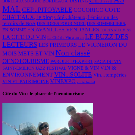
BORDEAUX TASTING
BORDEAUX SO GOOD
MAL
CEP...PITOYABLE
COCORICO
COTE
CHATEAUX, le blog
Côté Châteaux, l'émission des
terroirs de NoA
DES IDEES POUR NOEL
DES SOMMELIERS,
EN AVANT LES VENDANGES
EN SOMME
FOIRES AUX VINS
LE BUZZ DES
LA CITE DU VIN
La Cité du Vin a un an
LECTEURS
LE VIGNERON DU
LES PRIMEURS
Non classé
MOIS
METS ET VIN
OENOTOURISME
PAROLE D'EXPERT
SAGA DU VIN
VIN &
VIGNE & VIN
SAINT-EMILION JAZZ FESTIVAL
VIN...SOLITE
ENVIRONNEMENT
Vin...tempéries
VINEXPO
VIN ET PATRIMOINE
vinitech-sifel
Cité du Vin : le phare de l’oenotourisme