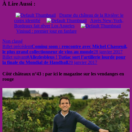
À Lire Aussi :
Drame du château de la Rivière: le
corps identifié
Après New-York,
Bordeaux fait rêver Los Angeles
Vinisud : premier jour en fanfare
Non classé
Billet précédent
Coming soon : rencontre avec Michel Chasseuil,
le plus grand collectionneur de vins au monde
28 janvier 2017
Billet suivant
#Allezlesbleus ! Tutiac sort l’artillerie lourde pour
la finale du Mondial de Handball
29 janvier 2017
Côté châteaux n°43 : par ici le magazine sur les vendanges en
rouge