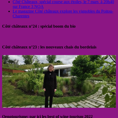
Côté Châteaux, spécial course aux étoiles, le 7 mars à 20h40
sur France 3 NOA
Le magazine Côté châteaux explore les vignobles du Poitou-
Charentes
Côté châteaux n°24 : spécial boom du bio
Côté châteaux n°23 : les nouveaux chais du bordelais
Oenotourisme: par ici les best of wine tourism 2022