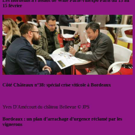
Les Bordelais à l’assaut de Wine Paris-Vinexpo Paris du 13 au
15 février
Côté Châteaux n°38: spécial crise viticole à Bordeaux
Yves D'Amécourt du château Bellevue © JPS
Bordeaux : un plan d’arrachage d’urgence réclamé par les
vignerons