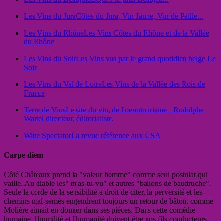
Les Vins du Jura
Côtes du Jura, Vin Jaune, Vin de Paille...
Les Vins du Rhône
Les Vins Côtes du Rhône et de la Vallée
du Rhône
Les Vins du Soir
Les Vins vus par le grand quotidien belge Le
Soir
Les Vins du Val de Loire
Les Vins de la Vallée des Rois de
France
Terre de Vins
Le site du vin, de l'oenotourisme - Rodolphe
Wartel directeur, éditorialiste.
Wine Spectator
La revue référence aux USA
Carpe diem
Côté Châteaux prend la "valeur homme" comme seul postulat qui
vaille. Au diable les" m'as-tu-vu" et autres "ballons de baudruche".
Seule la corde de la sensibilité a droit de citer, la perversité et les
chemins mal-semés engendrent toujours un retour de bâton, comme
Molière aimait en donner dans ses pièces. Dans cette comédie
humaine, l'humilité et l'humanité doivent être nos fils conducteurs.