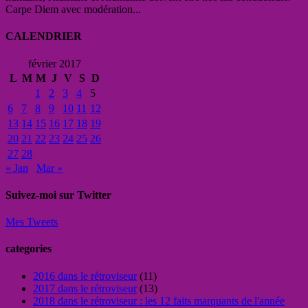
Carpe Diem avec modération...
CALENDRIER
février 2017
L
M
M
J
V
S
D
1
2
3
4
5
6
7
8
9
10
11
12
13
14
15
16
17
18
19
20
21
22
23
24
25
26
27
28
« Jan
Mar »
Suivez-moi sur Twitter
Mes Tweets
categories
2016 dans le rétroviseur
(11)
2017 dans le rétroviseur
(13)
2018 dans le rétroviseur : les 12 faits marquants de l'année