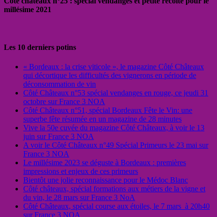
Côté châteaux n°25 : spécial vendanges et petite récolte pour le
millésime 2021
Les 10 derniers potins
« Bordeaux : la crise viticole », le magazine Côté Châteaux
qui décortique les difficultés des vignerons en période de
déconsommation de vin
Côté Châteaux n°53 spécial vendanges en rouge, ce jeudi 31
octobre sur France 3 NOA
Côté Châteaux n°51, spécial Bordeaux Fête le Vin: une
superbe fête résumée en un magazine de 28 minutes
Vive la 50e cuvée du magazine Côté Châteaux, à voir le 13
juin sur France 3 NOA
A voir le Côté Châteaux n°49 Spécial Primeurs le 23 mai sur
France 3 NOA
Le millésime 2023 se déguste à Bordeaux : premières
impressions et enjeux de ces primeurs
Bientôt une jolie reconnaissance pour le Médoc Blanc
Côté châteaux, spécial formations aux métiers de la vigne et
du vin, le 28 mars sur France 3 NoA
Côté Châteaux, spécial course aux étoiles, le 7 mars à 20h40
sur France 3 NOA