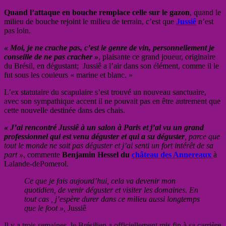
Quand l’attaque en bouche remplace celle sur le gazon
, quand le
milieu de bouche rejoint le milieu de terrain, c’est que
Jussiê
n’est
pas loin.
« Moi, je ne crache pas, c’est le genre de vin, personnellement je
conseille de ne pas cracher »
, plaisante ce grand joueur, originaire
du Brésil, en dégustant; Jussiê a l’air dans son élément, comme il le
fut sous les couleurs « marine et blanc. »
L’ex statutaire du scapulaire s’est trouvé un nouveau sanctuaire,
avec son sympathique accent il ne pouvait pas en être autrement que
cette nouvelle destinée dans des chais.
« J’ai rencontré Jussiê à un salon à Paris et j’ai vu un grand
professionnel qui est venu déguster et qui a su déguster
, parce que
tout le monde ne sait pas déguster et j’ai senti un fort intérêt de sa
part »
, commente
Benjamin Hessel du
château des Annereaux
à
Lalande-dePomerol.
Ce que je fais aujourd’hui, cela va devenir mon
quotidien, de venir déguster et visiter les domaines. En
tout cas , j’espère durer dans ce milieu aussi longtemps
que le foot »,
Jussiê
Il y a trois semaines, le Brésilien a officiellement mis fin à sa carrière