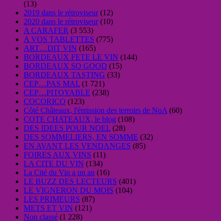
(13)
2019 dans le rétroviseur
(12)
2020 dans le rétroviseur
(10)
A CARAFER
(3 553)
A VOS TABLETTES
(775)
ART…DIT VIN
(165)
BORDEAUX FETE LE VIN
(144)
BORDEAUX SO GOOD
(15)
BORDEAUX TASTING
(33)
CEP…PAS MAL
(1 721)
CEP…PITOYABLE
(238)
COCORICO
(123)
Côté Châteaux, l'émission des terroirs de NoA
(60)
COTE CHATEAUX, le blog
(108)
DES IDEES POUR NOEL
(28)
DES SOMMELIERS, EN SOMME
(32)
EN AVANT LES VENDANGES
(85)
FOIRES AUX VINS
(11)
LA CITE DU VIN
(134)
La Cité du Vin a un an
(16)
LE BUZZ DES LECTEURS
(401)
LE VIGNERON DU MOIS
(104)
LES PRIMEURS
(87)
METS ET VIN
(121)
Non classé
(1 228)