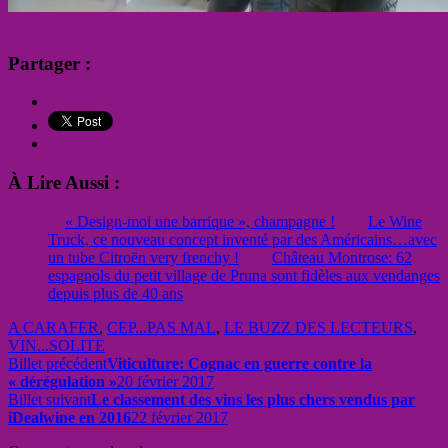
Partager :
À Lire Aussi :
« Design-moi une barrique », champagne !
Le Wine
Truck, ce nouveau concept inventé par des Américains…avec
un tube Citroën very frenchy !
Château Montrose: 62
espagnols du petit village de Pruna sont fidèles aux vendanges
depuis plus de 40 ans
A CARAFER
,
CEP...PAS MAL
,
LE BUZZ DES LECTEURS
,
VIN...SOLITE
Billet précédent
Viticulture: Cognac en guerre contre la
« dérégulation »
20 février 2017
Billet suivant
Le classement des vins les plus chers vendus par
iDealwine en 2016
22 février 2017