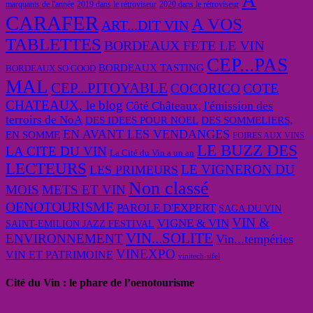
marquants de l'année
2019 dans le rétroviseur
2020 dans le rétroviseur
CARAFER
A VOS
ART...DIT VIN
TABLETTES
BORDEAUX FETE LE VIN
CEP...PAS
BORDEAUX TASTING
BORDEAUX SO GOOD
MAL
CEP...PITOYABLE
COCORICO
COTE
CHATEAUX, le blog
Côté Châteaux, l'émission des
terroirs de NoA
DES IDEES POUR NOEL
DES SOMMELIERS,
EN AVANT LES VENDANGES
EN SOMME
FOIRES AUX VINS
LE BUZZ DES
LA CITE DU VIN
La Cité du Vin a un an
LECTEURS
LE VIGNERON DU
LES PRIMEURS
Non classé
MOIS
METS ET VIN
OENOTOURISME
PAROLE D'EXPERT
SAGA DU VIN
VIN &
VIGNE & VIN
SAINT-EMILION JAZZ FESTIVAL
VIN...SOLITE
ENVIRONNEMENT
Vin...tempéries
VINEXPO
VIN ET PATRIMOINE
vinitech-sifel
Cité du Vin : le phare de l’oenotourisme