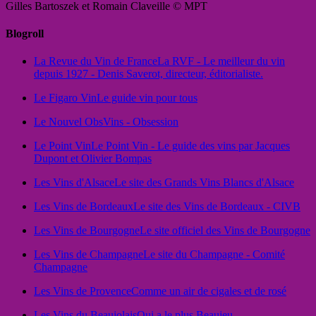
Gilles Bartoszek et Romain Claveille © MPT
Blogroll
La Revue du Vin de France
La RVF - Le meilleur du vin
depuis 1927 - Denis Saverot, directeur, éditorialiste.
Le Figaro Vin
Le guide vin pour tous
Le Nouvel Obs
Vins - Obsession
Le Point Vin
Le Point Vin - Le guide des vins par Jacques
Dupont et Olivier Bompas
Les Vins d'Alsace
Le site des Grands Vins Blancs d'Alsace
Les Vins de Bordeaux
Le site des Vins de Bordeaux - CIVB
Les Vins de Bourgogne
Le site officiel des Vins de Bourgogne
Les Vins de Champagne
Le site du Champagne - Comité
Champagne
Les Vins de Provence
Comme un air de cigales et de rosé
Les Vins du Beaujolais
Qui a le plus Beaujeu...