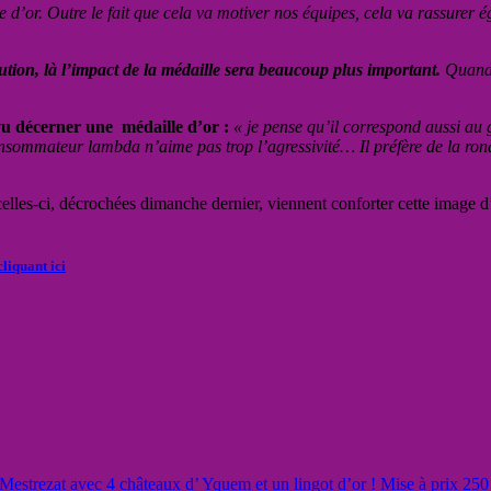
 d’or. Outre le fait que cela va motiver nos équipes, cela va rassurer ég
ution, là l’impact de la médaille sera beaucoup plus important.
Quand o
 vu décerner une médaille d’or :
« je pense qu’il correspond aussi au
nsommateur lambda n’aime pas trop l’agressivité… Il préfère de la ronde
les-ci, décrochées dimanche dernier, viennent conforter cette image d’u
cliquant ici
-Mestrezat avec 4 châteaux d’ Yquem et un lingot d’or ! Mise à prix 2