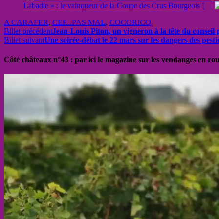
Labadie » : le vainqueur de la Coupe des Crus Bourgeois !
A CARAFER
,
CEP...PAS MAL
,
COCORICO
Billet précédent
Jean-Louis Piton, un vigneron à la tête du consei
Billet suivant
Une soirée-débat le 22 mars sur les dangers des pestic
Côté châteaux n°43 : par ici le magazine sur les vendanges en ro