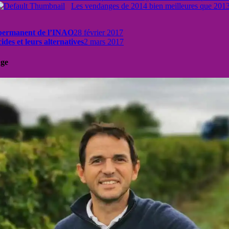
Les vendanges de 2014 bien meilleures que 2013 e
l permanent de l’INAO
28 février 2017
ides et leurs alternatives
2 mars 2017
uge