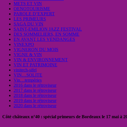
METS ET VIN
OENOTOURISME
PAROLE D’EXPERT
LES PRIMEURS
SAGA DU VIN
SAINT-EMILION JAZZ FESTIVAL
DES SOMMELIERS, EN SOMME
EN AVANT LES VENDANGES
VINEXPO
VIGNERON DU MOIS
VIGNE & VIN
VIN & ENVIRONNEMENT
VIN ET PATRIMOINE
vinitech-sifel
VIN…SOLITE
Vin…tempéries
2016 dans le rétroviseur
2017 dans le rétroviseur
2018 dans le rétroviseur
2019 dans le rétroviseur
2020 dans le rétroviseur
Côté châteaux n°40 : spécial primeurs de Bordeaux le 17 mai à 