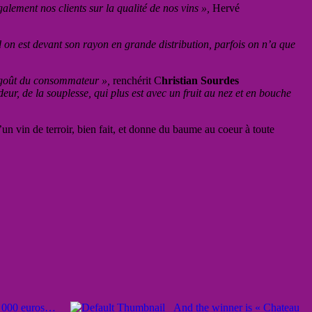
alement nos clients sur la qualité de nos vins »,
Hervé
n est devant son rayon en grande distribution, parfois on n’a que
 goût du consommateur »,
renchérit C
hristian Sourdes
ur, de la souplesse, qui plus est avec un fruit au nez et en bouche
n vin de terroir, bien fait, et donne du baume au coeur à toute
50 000 euros…
And the winner is « Chateau