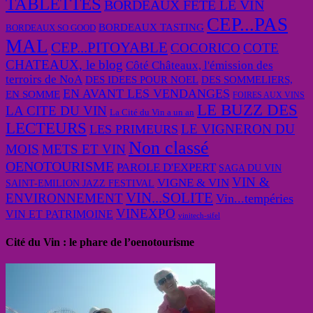
TABLETTES
BORDEAUX FETE LE VIN
CEP...PAS
BORDEAUX TASTING
BORDEAUX SO GOOD
MAL
CEP...PITOYABLE
COCORICO
COTE
CHATEAUX, le blog
Côté Châteaux, l'émission des
terroirs de NoA
DES IDEES POUR NOEL
DES SOMMELIERS,
EN AVANT LES VENDANGES
EN SOMME
FOIRES AUX VINS
LE BUZZ DES
LA CITE DU VIN
La Cité du Vin a un an
LECTEURS
LE VIGNERON DU
LES PRIMEURS
Non classé
MOIS
METS ET VIN
OENOTOURISME
PAROLE D'EXPERT
SAGA DU VIN
VIN &
VIGNE & VIN
SAINT-EMILION JAZZ FESTIVAL
VIN...SOLITE
ENVIRONNEMENT
Vin...tempéries
VINEXPO
VIN ET PATRIMOINE
vinitech-sifel
Cité du Vin : le phare de l’oenotourisme