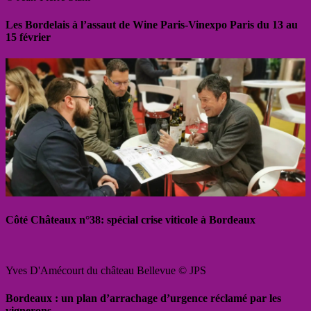
Les Bordelais à l’assaut de Wine Paris-Vinexpo Paris du 13 au
15 février
Côté Châteaux n°38: spécial crise viticole à Bordeaux
Yves D'Amécourt du château Bellevue © JPS
Bordeaux : un plan d’arrachage d’urgence réclamé par les
vignerons