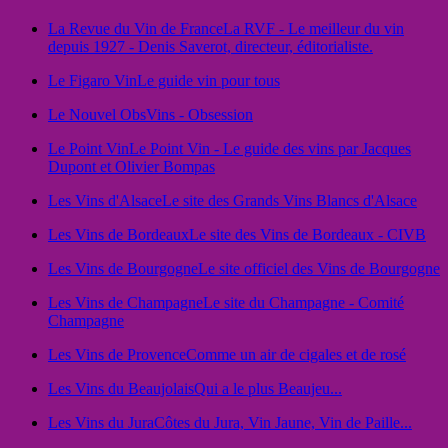
La Revue du Vin de France
La RVF - Le meilleur du vin
depuis 1927 - Denis Saverot, directeur, éditorialiste.
Le Figaro Vin
Le guide vin pour tous
Le Nouvel Obs
Vins - Obsession
Le Point Vin
Le Point Vin - Le guide des vins par Jacques
Dupont et Olivier Bompas
Les Vins d'Alsace
Le site des Grands Vins Blancs d'Alsace
Les Vins de Bordeaux
Le site des Vins de Bordeaux - CIVB
Les Vins de Bourgogne
Le site officiel des Vins de Bourgogne
Les Vins de Champagne
Le site du Champagne - Comité
Champagne
Les Vins de Provence
Comme un air de cigales et de rosé
Les Vins du Beaujolais
Qui a le plus Beaujeu...
Les Vins du Jura
Côtes du Jura, Vin Jaune, Vin de Paille...