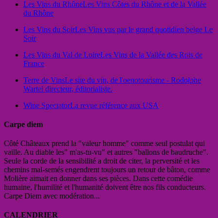
Les Vins du Rhône
Les Vins Côtes du Rhône et de la Vallée
du Rhône
Les Vins du Soir
Les Vins vus par le grand quotidien belge Le
Soir
Les Vins du Val de Loire
Les Vins de la Vallée des Rois de
France
Terre de Vins
Le site du vin, de l'oenotourisme - Rodolphe
Wartel directeur, éditorialiste.
Wine Spectator
La revue référence aux USA
Carpe diem
Côté Châteaux prend la "valeur homme" comme seul postulat qui
vaille. Au diable les" m'as-tu-vu" et autres "ballons de baudruche".
Seule la corde de la sensibilité a droit de citer, la perversité et les
chemins mal-semés engendrent toujours un retour de bâton, comme
Molière aimait en donner dans ses pièces. Dans cette comédie
humaine, l'humilité et l'humanité doivent être nos fils conducteurs.
Carpe Diem avec modération...
CALENDRIER