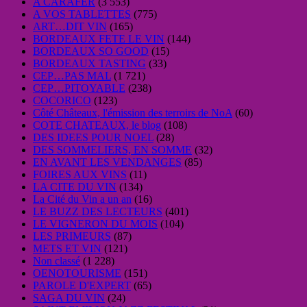
A CARAFER
(3 553)
A VOS TABLETTES
(775)
ART…DIT VIN
(165)
BORDEAUX FETE LE VIN
(144)
BORDEAUX SO GOOD
(15)
BORDEAUX TASTING
(33)
CEP…PAS MAL
(1 721)
CEP…PITOYABLE
(238)
COCORICO
(123)
Côté Châteaux, l'émission des terroirs de NoA
(60)
COTE CHATEAUX, le blog
(108)
DES IDEES POUR NOEL
(28)
DES SOMMELIERS, EN SOMME
(32)
EN AVANT LES VENDANGES
(85)
FOIRES AUX VINS
(11)
LA CITE DU VIN
(134)
La Cité du Vin a un an
(16)
LE BUZZ DES LECTEURS
(401)
LE VIGNERON DU MOIS
(104)
LES PRIMEURS
(87)
METS ET VIN
(121)
Non classé
(1 228)
OENOTOURISME
(151)
PAROLE D'EXPERT
(65)
SAGA DU VIN
(24)