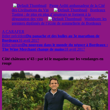
Pierre Arditi ambassadeur de la Cité
des Civilisations du Vin
Bordeaux
Tasting : de plus en plus d’amateurs se forment à la
dégustation des vins
Worldsom: les
premiers diplômés de l’école de sommellerie de Bordeaux
A CARAFER
Billet précédent
Du panache et des bulles au 3e marathon de
Bordeaux
16 avril 2017
Billet suivant
Du nouveau dans le monde du négoce à Bordeaux :
The Wine Merchant change de mains
18 avril 2017
Côté châteaux n°43 : par ici le magazine sur les vendanges en
rouge