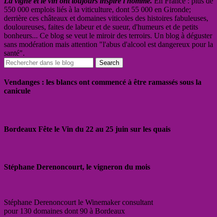
La vigne et le vin ont toujours inspiré l'homme.
En France : plus de
550 000 emplois liés à la viticulture, dont 55 000 en Gironde;
derrière ces châteaux et domaines viticoles des histoires fabuleuses,
douloureuses, faites de labeur et de sueur, d'humeurs et de petits
bonheurs... Ce blog se veut le miroir des terroirs. Un blog à déguster
sans modération mais attention "l'abus d'alcool est dangereux pour la
santé".
Vendanges : les blancs ont commencé à être ramassés sous la
canicule
Bordeaux Fête le Vin du 22 au 25 juin sur les quais
Stéphane Derenoncourt, le vigneron du mois
Stéphane Derenoncourt le Winemaker consultant
pour 130 domaines dont 90 à Bordeaux