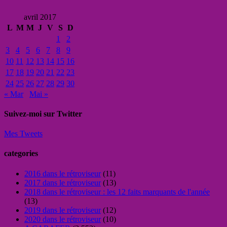
avril 2017
L
M
M
J
V
S
D
1
2
3
4
5
6
7
8
9
10
11
12
13
14
15
16
17
18
19
20
21
22
23
24
25
26
27
28
29
30
« Mar
Mai »
Suivez-moi sur Twitter
Mes Tweets
categories
2016 dans le rétroviseur
(11)
2017 dans le rétroviseur
(13)
2018 dans le rétroviseur : les 12 faits marquants de l'année
(13)
2019 dans le rétroviseur
(12)
2020 dans le rétroviseur
(10)