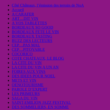
Côté Châteaux, l’émission des terroirs de NoA
Accueil
A CARAFER
ART…DIT VIN
A VOS TABLETTES
BORDEAUX SO GOOD
BORDEAUX FETE LE VIN
BORDEAUX TASTING
BUZZ DES LECTEURS
CEP…PAS MAL
CEP…PITOYABLE
COCORICO
COTE CHATEAUX, LE BLOG
LA CITE DU VIN
LA CITE DU VIN A UN AN
FOIRES AUX VINS
DES IDEES POUR NOEL
METS ET VIN
OENOTOURISME
PAROLE D’EXPERT
LES PRIMEURS
SAGA DU VIN
SAINT-EMILION JAZZ FESTIVAL
DES SOMMELIERS, EN SOMME