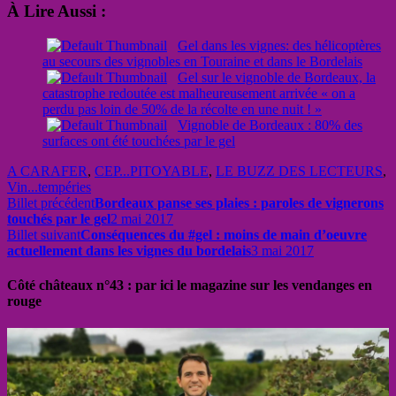
À Lire Aussi :
Gel dans les vignes: des hélicoptères
au secours des vignobles en Touraine et dans le Bordelais
Gel sur le vignoble de Bordeaux, la
catastrophe redoutée est malheureusement arrivée « on a
perdu pas loin de 50% de la récolte en une nuit ! »
Vignoble de Bordeaux : 80% des
surfaces ont été touchées par le gel
A CARAFER
,
CEP...PITOYABLE
,
LE BUZZ DES LECTEURS
,
Vin...tempéries
Billet précédent
Bordeaux panse ses plaies : paroles de vignerons
touchés par le gel
2 mai 2017
Billet suivant
Conséquences du #gel : moins de main d’oeuvre
actuellement dans les vignes du bordelais
3 mai 2017
Côté châteaux n°43 : par ici le magazine sur les vendanges en
rouge