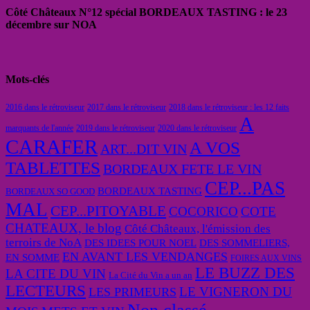
Côté Châteaux N°12 spécial BORDEAUX TASTING : le 23
décembre sur NOA
Mots-clés
2016 dans le rétroviseur
2017 dans le rétroviseur
2018 dans le rétroviseur : les 12 faits
A
marquants de l'année
2019 dans le rétroviseur
2020 dans le rétroviseur
CARAFER
A VOS
ART...DIT VIN
TABLETTES
BORDEAUX FETE LE VIN
CEP...PAS
BORDEAUX TASTING
BORDEAUX SO GOOD
MAL
CEP...PITOYABLE
COCORICO
COTE
CHATEAUX, le blog
Côté Châteaux, l'émission des
terroirs de NoA
DES IDEES POUR NOEL
DES SOMMELIERS,
EN AVANT LES VENDANGES
EN SOMME
FOIRES AUX VINS
LE BUZZ DES
LA CITE DU VIN
La Cité du Vin a un an
LECTEURS
LE VIGNERON DU
LES PRIMEURS