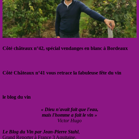
Côté châteaux n°42, spécial vendanges en blanc à Bordeaux
Côté Châteaux n°41 vous retrace la fabuleuse fête du vin
le blog du vin
« Dieu n'avait fait que l'eau,
mais l'homme a fait le vin »
Victor Hugo
Le Blog du Vin par Jean-Pierre Stahl
,
Grand Reporter à France 3 Aquitaine.