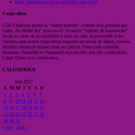
Wine Spectator
La revue référence aux USA
Carpe diem
Côté Châteaux prend la "valeur homme" comme seul postulat qui
vaille. Au diable les" m'as-tu-vu" et autres "ballons de baudruche".
Seule la corde de la sensibilité a droit de citer, la perversité et les
chemins mal-semés engendrent toujours un retour de bâton, comme
Molière aimait en donner dans ses pièces. Dans cette comédie
humaine, l'humilité et l'humanité doivent être nos fils conducteurs.
Carpe Diem avec modération...
CALENDRIER
mai 2017
L
M
M
J
V
S
D
1
2
3
4
5
6
7
8
9
10
11
12
13
14
15
16
17
18
19
20
21
22
23
24
25
26
27
28
29
30
31
« Avr
Juin »