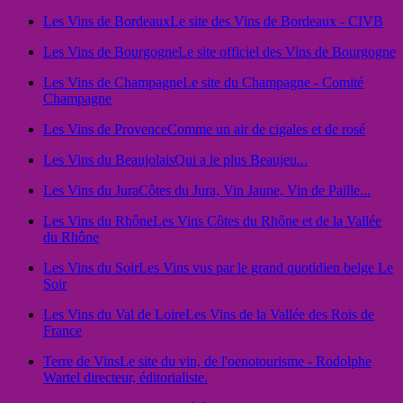
Les Vins de Bordeaux
Le site des Vins de Bordeaux - CIVB
Les Vins de Bourgogne
Le site officiel des Vins de Bourgogne
Les Vins de Champagne
Le site du Champagne - Comité
Champagne
Les Vins de Provence
Comme un air de cigales et de rosé
Les Vins du Beaujolais
Qui a le plus Beaujeu...
Les Vins du Jura
Côtes du Jura, Vin Jaune, Vin de Paille...
Les Vins du Rhône
Les Vins Côtes du Rhône et de la Vallée
du Rhône
Les Vins du Soir
Les Vins vus par le grand quotidien belge Le
Soir
Les Vins du Val de Loire
Les Vins de la Vallée des Rois de
France
Terre de Vins
Le site du vin, de l'oenotourisme - Rodolphe
Wartel directeur, éditorialiste.