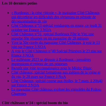
Les 10 derniers potins
« Bordeaux : la crise viticole », le magazine Côté Châteaux
qui décortique les difficultés des vignerons en période de
déconsommation de vin
Côté Châteaux n°53 spécial vendanges en rouge, ce jeudi 31
octobre sur France 3 NOA
Côté Châteaux n°51, spécial Bordeaux Fête le Vin: une
superbe fête résumée en un magazine de 28 minutes
Vive la 50e cuvée du magazine Côté Châteaux, à voir le 13
juin sur France 3 NOA
A voir le Côté Châteaux n°49 Spécial Primeurs le 23 mai sur
France 3 NOA
Le millésime 2023 se déguste à Bordeaux : premières
impressions et enjeux de ces primeurs
Bientôt une jolie reconnaissance pour le Médoc Blanc
Côté châteaux, spécial formations aux métiers de la vigne et
du vin, le 28 mars sur France 3 NoA
Côté Châteaux, spécial course aux étoiles, le 7 mars à 20h40
sur France 3 NOA
Le magazine Côté châteaux explore les vignobles du Poitou-
Charentes
Côté châteaux n°24 : spécial boom du bio