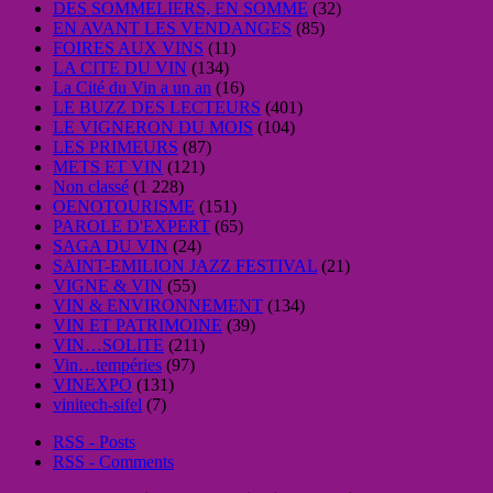
DES SOMMELIERS, EN SOMME
(32)
EN AVANT LES VENDANGES
(85)
FOIRES AUX VINS
(11)
LA CITE DU VIN
(134)
La Cité du Vin a un an
(16)
LE BUZZ DES LECTEURS
(401)
LE VIGNERON DU MOIS
(104)
LES PRIMEURS
(87)
METS ET VIN
(121)
Non classé
(1 228)
OENOTOURISME
(151)
PAROLE D'EXPERT
(65)
SAGA DU VIN
(24)
SAINT-EMILION JAZZ FESTIVAL
(21)
VIGNE & VIN
(55)
VIN & ENVIRONNEMENT
(134)
VIN ET PATRIMOINE
(39)
VIN…SOLITE
(211)
Vin…tempéries
(97)
VINEXPO
(131)
vinitech-sifel
(7)
RSS - Posts
RSS - Comments