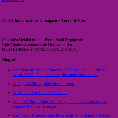
Côté Châteaux dans le magazine Terre de Vins
Sébastien Delalot et Jean-Pierre Stahl l'équipe de
Côté Châteaux entourés de Guillaume Barou,
Gilles Bartoszek et Romain Claveille © MPT
Blogroll
La Revue du Vin de France
La RVF - Le meilleur du vin
depuis 1927 - Denis Saverot, directeur, éditorialiste.
Le Figaro Vin
Le guide vin pour tous
Le Nouvel Obs
Vins - Obsession
Le Point Vin
Le Point Vin - Le guide des vins par Jacques
Dupont et Olivier Bompas
Les Vins d'Alsace
Le site des Grands Vins Blancs d'Alsace