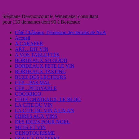
Stéphane Derenoncourt le Winemaker consultant
pour 130 domaines dont 90 à Bordeaux
Côté Châteaux, l’émission des terroirs de NoA
Accueil
A CARAFER
ART…DIT VIN
A VOS TABLETTES
BORDEAUX SO GOOD
BORDEAUX FETE LE VIN
BORDEAUX TASTING
BUZZ DES LECTEURS
CEP…PAS MAL
CEP…PITOYABLE
COCORICO
COTE CHATEAUX, LE BLOG
LA CITE DU VIN
LA CITE DU VIN A UN AN
FOIRES AUX VINS
DES IDEES POUR NOEL
METS ET VIN
OENOTOURISME
PAROLE D’EXPERT