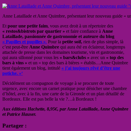
Anne Lataillade et Anne Quimbre, présentant leur nouveau guide « 
Et
pour une petite faim
, vous avez droit à un répertoire des
« restos&bistrots par quartier »
et faire confiance à
Anne
Lataillade, passionnée de gastronomie et auteure du blog
« Papilles et pupilles »
.
Pour la
petite soif,
rien de plus simple, là
c’est peut-être
Anne Quimbre
qui aura été en éclaireur, longtemps
attachée de presse dans les domaines tourisme, vin et gastronomie,
qui aura sillonné pour vous les
« bars&clubs »
avec un
« top des
bars à vins »
et un « top des bars à bières » établis…Anne Quimbre
tient également un blog, intitulé
« j’ai toujours rêvé d’être une
potiche. »‘
Décidément un compagnon de voyage à se procurer de toute
urgence, avec encore un carnet pratique pour dénicher une chambre
d’hôtel, avec à la fin, une carte de la Gironde et un plan détaillé de
Bordeaux. Elle est pas belle la vie ?…à Bordeaux !
Aux éditions Hachette, 8,95€, par Anne Lataillade, Anne Quimbre
et Patrice Hauser.
Partager :