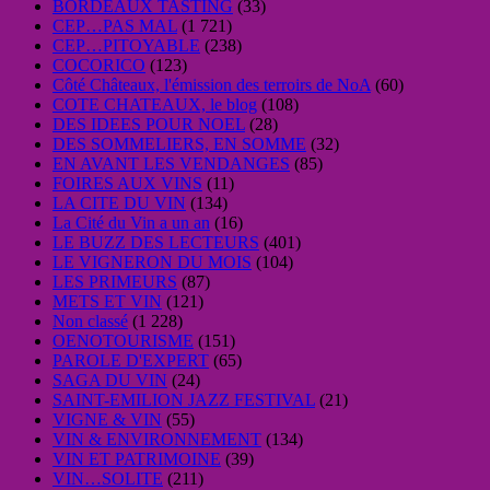
BORDEAUX TASTING
(33)
CEP…PAS MAL
(1 721)
CEP…PITOYABLE
(238)
COCORICO
(123)
Côté Châteaux, l'émission des terroirs de NoA
(60)
COTE CHATEAUX, le blog
(108)
DES IDEES POUR NOEL
(28)
DES SOMMELIERS, EN SOMME
(32)
EN AVANT LES VENDANGES
(85)
FOIRES AUX VINS
(11)
LA CITE DU VIN
(134)
La Cité du Vin a un an
(16)
LE BUZZ DES LECTEURS
(401)
LE VIGNERON DU MOIS
(104)
LES PRIMEURS
(87)
METS ET VIN
(121)
Non classé
(1 228)
OENOTOURISME
(151)
PAROLE D'EXPERT
(65)
SAGA DU VIN
(24)
SAINT-EMILION JAZZ FESTIVAL
(21)
VIGNE & VIN
(55)
VIN & ENVIRONNEMENT
(134)
VIN ET PATRIMOINE
(39)
VIN…SOLITE
(211)