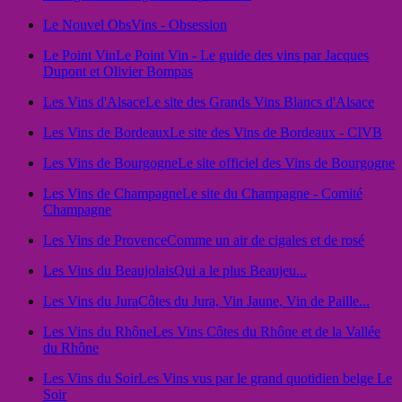
Le Nouvel Obs
Vins - Obsession
Le Point Vin
Le Point Vin - Le guide des vins par Jacques
Dupont et Olivier Bompas
Les Vins d'Alsace
Le site des Grands Vins Blancs d'Alsace
Les Vins de Bordeaux
Le site des Vins de Bordeaux - CIVB
Les Vins de Bourgogne
Le site officiel des Vins de Bourgogne
Les Vins de Champagne
Le site du Champagne - Comité
Champagne
Les Vins de Provence
Comme un air de cigales et de rosé
Les Vins du Beaujolais
Qui a le plus Beaujeu...
Les Vins du Jura
Côtes du Jura, Vin Jaune, Vin de Paille...
Les Vins du Rhône
Les Vins Côtes du Rhône et de la Vallée
du Rhône
Les Vins du Soir
Les Vins vus par le grand quotidien belge Le
Soir