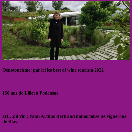
Oenotourisme: par ici les best of wine tourism 2022
150 ans de Lillet à Podensac
art…dit vin : Yann Arthus-Bertrand immortalise les vignerons
de Blaye