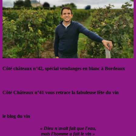
Côté châteaux n°42, spécial vendanges en blanc à Bordeaux
Côté Châteaux n°41 vous retrace la fabuleuse fête du vin
le blog du vin
« Dieu n'avait fait que l'eau,
mais l'homme a fait le vin »