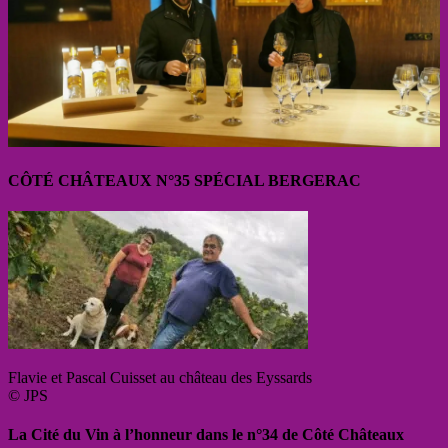
CÔTÉ CHÂTEAUX N°35 SPÉCIAL BERGERAC
Flavie et Pascal Cuisset au château des Eyssards
© JPS
La Cité du Vin à l’honneur dans le n°34 de Côté Châteaux