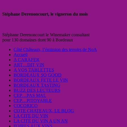
Stéphane Derenoncourt, le vigneron du mois
Stéphane Derenoncourt le Winemaker consultant
pour 130 domaines dont 90 à Bordeaux
Côté Châteaux, l’émission des terroirs de NoA
Accueil
A CARAFER
ART…DIT VIN
A VOS TABLETTES
BORDEAUX SO GOOD
BORDEAUX FETE LE VIN
BORDEAUX TASTING
BUZZ DES LECTEURS
CEP…PAS MAL
CEP…PITOYABLE
COCORICO
COTE CHATEAUX, LE BLOG
LA CITE DU VIN
LA CITE DU VIN A UN AN
FOIRES AUX VINS