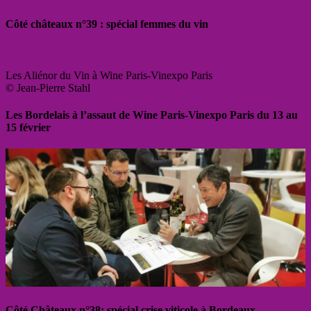
Côté châteaux n°39 : spécial femmes du vin
Les Aliénor du Vin à Wine Paris-Vinexpo Paris
© Jean-Pierre Stahl
Les Bordelais à l’assaut de Wine Paris-Vinexpo Paris du 13 au
15 février
Côté Châteaux n°38: spécial crise viticole à Bordeaux