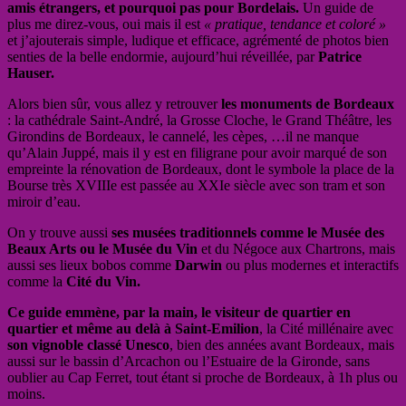
amis étrangers, et pourquoi pas pour Bordelais.
Un guide de
plus me direz-vous, oui mais il est
« pratique, tendance et coloré »
et j’ajouterais simple, ludique et efficace, agrémenté de photos bien
senties de la belle endormie, aujourd’hui réveillée, par
Patrice
Hauser.
Alors bien sûr, vous allez y retrouver
les monuments de Bordeaux
: la cathédrale Saint-André, la Grosse Cloche, le Grand Théâtre, les
Girondins de Bordeaux, le cannelé, les cèpes, …il ne manque
qu’Alain Juppé, mais il y est en filigrane pour avoir marqué de son
empreinte la rénovation de Bordeaux, dont le symbole la place de la
Bourse très XVIIIe est passée au XXIe siècle avec son tram et son
miroir d’eau.
On y trouve aussi
ses musées traditionnels comme le Musée des
Beaux Arts ou le Musée du Vin
et du Négoce aux Chartrons, mais
aussi ses lieux bobos comme
Darwin
ou plus modernes et interactifs
comme la
Cité du Vin.
Ce guide emmène, par la main, le visiteur de quartier en
quartier et même au delà à Saint-Emilion
, la Cité millénaire avec
son vignoble classé Unesco
, bien des années avant Bordeaux, mais
aussi sur le bassin d’Arcachon ou l’Estuaire de la Gironde, sans
oublier au Cap Ferret, tout étant si proche de Bordeaux, à 1h plus ou
moins.