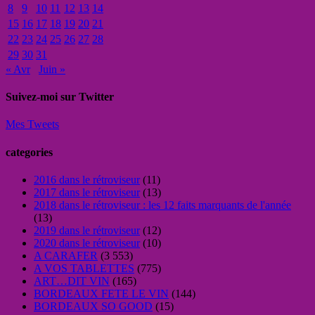
8
9
10
11
12
13
14
15
16
17
18
19
20
21
22
23
24
25
26
27
28
29
30
31
« Avr
Juin »
Suivez-moi sur Twitter
Mes Tweets
categories
2016 dans le rétroviseur
(11)
2017 dans le rétroviseur
(13)
2018 dans le rétroviseur : les 12 faits marquants de l'année
(13)
2019 dans le rétroviseur
(12)
2020 dans le rétroviseur
(10)
A CARAFER
(3 553)
A VOS TABLETTES
(775)
ART…DIT VIN
(165)
BORDEAUX FETE LE VIN
(144)
BORDEAUX SO GOOD
(15)