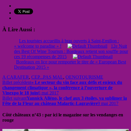
À Lire Aussi :
Les touristes accueillis à bras ouverts à Saint-Emilion :
« welcome to paradise » !
12e Nuit
des Best Of Wine Tourism : Bordeaux retient son souffle pour
ces 19 récompenses de 2015
Bordeaux en lice pour remporter le titre de « European Best
Destination 2015 »
A CARAFER
,
CEP...PAS MAL
,
OENOTOURISME
Billet précédent
« Le secteur du vin face aux défis et enjeux du
changement climatique », la conférence à l’ouverture de
Vinexpo le 18 juin
6 mai 2017
Billet suivant
Yannick Alléno, le chef aux 3 étoiles, va sublimer la
Fête de la Fleur au château Malartic-Lagravière
9 mai 2017
Côté châteaux n°43 : par ici le magazine sur les vendanges en
rouge