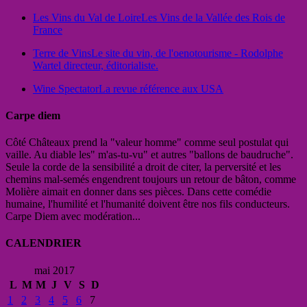
Les Vins du Val de Loire
Les Vins de la Vallée des Rois de
France
Terre de Vins
Le site du vin, de l'oenotourisme - Rodolphe
Wartel directeur, éditorialiste.
Wine Spectator
La revue référence aux USA
Carpe diem
Côté Châteaux prend la "valeur homme" comme seul postulat qui
vaille. Au diable les" m'as-tu-vu" et autres "ballons de baudruche".
Seule la corde de la sensibilité a droit de citer, la perversité et les
chemins mal-semés engendrent toujours un retour de bâton, comme
Molière aimait en donner dans ses pièces. Dans cette comédie
humaine, l'humilité et l'humanité doivent être nos fils conducteurs.
Carpe Diem avec modération...
CALENDRIER
mai 2017
L
M
M
J
V
S
D
1
2
3
4
5
6
7