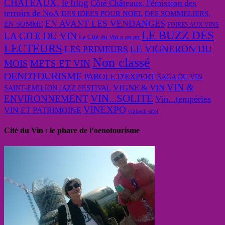
CHATEAUX, le blog
Côté Châteaux, l'émission des
terroirs de NoA
DES IDEES POUR NOEL
DES SOMMELIERS,
EN AVANT LES VENDANGES
EN SOMME
FOIRES AUX VINS
LE BUZZ DES
LA CITE DU VIN
La Cité du Vin a un an
LECTEURS
LE VIGNERON DU
LES PRIMEURS
Non classé
MOIS
METS ET VIN
OENOTOURISME
PAROLE D'EXPERT
SAGA DU VIN
VIN &
VIGNE & VIN
SAINT-EMILION JAZZ FESTIVAL
VIN...SOLITE
ENVIRONNEMENT
Vin...tempéries
VINEXPO
VIN ET PATRIMOINE
vinitech-sifel
Cité du Vin : le phare de l’oenotourisme