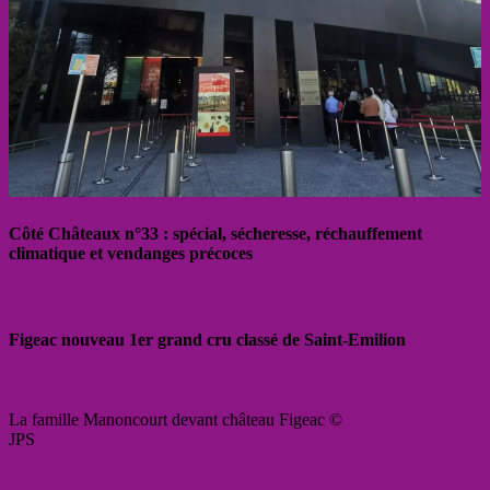
Côté Châteaux n°33 : spécial, sécheresse, réchauffement
climatique et vendanges précoces
Figeac nouveau 1er grand cru classé de Saint-Emilion
La famille Manoncourt devant château Figeac ©
JPS