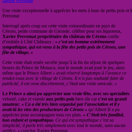
Une visite exceptionnelle à apprécier les mets à base de petits pois et
Perromat
Interrogé après coup sur cette visite extraordinaire en pays de
Cérons, petite commune de Gironde, célèbre pour ses liquoreux,
Xavier Perromat propriétaire du château de Cérons
confie
d’emblée à Côté Châteaux :
« c’est un homme extrêmement
sympathique, qui est venu à la fête des petits pois de Cérons, une
fête de village. »
Cette visite était restée secrète jusqu’à la fin du séjour de quelques
heures du Prince de Monaco, tout le monde avait joué le jeu, alors
même que le Prince Albert
« avait réservé longtemps à l’avance ce
rendez-vous avec le village de Cérons. Il n’a pas souhaité faire de
publicité, il est venu discrètement, c’était une visite amicale. »
Le Prince a ainsi pu apprécier une vraie fête, avec ses spécialités
velouté, cake et viande
aux petits pois
bien sûr car
c’est un grand
amateur
.
« Ca a été très bien organisé par l’association et il y
avait-là les vins des producteurs de Cérons »
qu’Albert II a pu
apprécier pour accompagner tous ces plats.
« C’était très familial,
bon enfant et sympathique.
Ce qui est sympathique c’est sa
simplicité, il parle très simplement avec tout le monde, sans aucun
artifice. »
conclue Xavier Perromat.