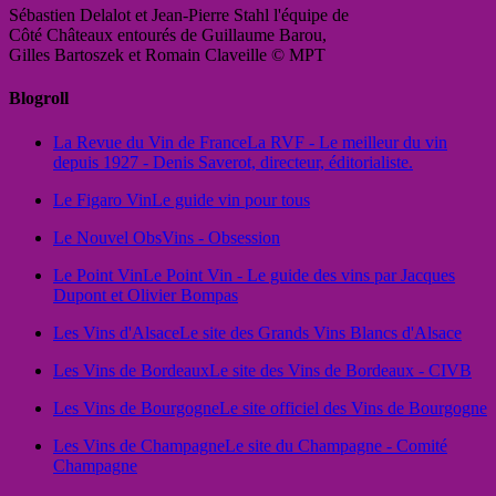
Sébastien Delalot et Jean-Pierre Stahl l'équipe de
Côté Châteaux entourés de Guillaume Barou,
Gilles Bartoszek et Romain Claveille © MPT
Blogroll
La Revue du Vin de France
La RVF - Le meilleur du vin
depuis 1927 - Denis Saverot, directeur, éditorialiste.
Le Figaro Vin
Le guide vin pour tous
Le Nouvel Obs
Vins - Obsession
Le Point Vin
Le Point Vin - Le guide des vins par Jacques
Dupont et Olivier Bompas
Les Vins d'Alsace
Le site des Grands Vins Blancs d'Alsace
Les Vins de Bordeaux
Le site des Vins de Bordeaux - CIVB
Les Vins de Bourgogne
Le site officiel des Vins de Bourgogne
Les Vins de Champagne
Le site du Champagne - Comité
Champagne