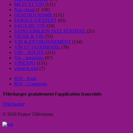
METS ET VIN
(121)
Non classé
(1 228)
OENOTOURISME
(151)
PAROLE D'EXPERT
(65)
SAGA DU VIN
(24)
SAINT-EMILION JAZZ FESTIVAL
(21)
VIGNE & VIN
(55)
VIN & ENVIRONNEMENT
(134)
VIN ET PATRIMOINE
(39)
VIN…SOLITE
(211)
Vin…tempéries
(97)
VINEXPO
(131)
vinitech-sifel
(7)
RSS - Posts
RSS - Comments
Télécharger gratuitement l’application franceinfo
Télécharger
© 2026 France Télévisions