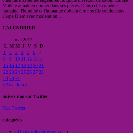
chemins mal-semés engendrent toujours un retour de bâton, comme
Molière aimait en donner dans ses pièces. Dans cette comédie
humaine, l'humilité et l'humanité doivent être nos fils conducteurs.
Carpe Diem avec modération...
CALENDRIER
mai 2017
L
M
M
J
V
S
D
1
2
3
4
5
6
7
8
9
10
11
12
13
14
15
16
17
18
19
20
21
22
23
24
25
26
27
28
29
30
31
« Avr
Juin »
Suivez-moi sur Twitter
Mes Tweets
categories
2016 dans le rétroviseur
(11)