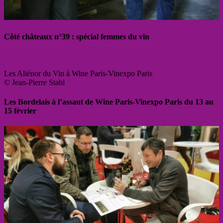
Côté châteaux n°39 : spécial femmes du vin
Les Aliénor du Vin à Wine Paris-Vinexpo Paris
© Jean-Pierre Stahl
Les Bordelais à l’assaut de Wine Paris-Vinexpo Paris du 13 au
15 février