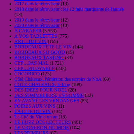
2017 dans le rétroviseur
(13)
2018 dans le rétroviseur : les 12 faits marquants de l'année
(13)
2019 dans le rétroviseur
(12)
2020 dans le rétroviseur
(10)
A CARAFER
(3 553)
A VOS TABLETTES
(775)
ART…DIT VIN
(165)
BORDEAUX FETE LE VIN
(144)
BORDEAUX SO GOOD
(15)
BORDEAUX TASTING
(33)
CEP…PAS MAL
(1 721)
CEP…PITOYABLE
(238)
COCORICO
(123)
Côté Châteaux, l'émission des terroirs de NoA
(60)
COTE CHATEAUX, le blog
(108)
DES IDEES POUR NOEL
(28)
DES SOMMELIERS, EN SOMME
(32)
EN AVANT LES VENDANGES
(85)
FOIRES AUX VINS
(11)
LA CITE DU VIN
(134)
La Cité du Vin a un an
(16)
LE BUZZ DES LECTEURS
(401)
LE VIGNERON DU MOIS
(104)
LES PRIMEURS
(87)