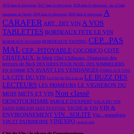
2016 dans le rétroviseur
2017 dans le rétroviseur
2018 dans le rétroviseur : les 12 faits
A
marquants de l'année
2019 dans le rétroviseur
2020 dans le rétroviseur
CARAFER
A VOS
ART...DIT VIN
TABLETTES
BORDEAUX FETE LE VIN
CEP...PAS
BORDEAUX TASTING
BORDEAUX SO GOOD
MAL
CEP...PITOYABLE
COCORICO
COTE
CHATEAUX, le blog
Côté Châteaux, l'émission des
terroirs de NoA
DES IDEES POUR NOEL
DES SOMMELIERS,
EN AVANT LES VENDANGES
EN SOMME
FOIRES AUX VINS
LE BUZZ DES
LA CITE DU VIN
La Cité du Vin a un an
LECTEURS
LE VIGNERON DU
LES PRIMEURS
Non classé
MOIS
METS ET VIN
OENOTOURISME
PAROLE D'EXPERT
SAGA DU VIN
VIN &
VIGNE & VIN
SAINT-EMILION JAZZ FESTIVAL
VIN...SOLITE
ENVIRONNEMENT
Vin...tempéries
VINEXPO
VIN ET PATRIMOINE
vinitech-sifel
Cité du Vin : le phare de l’oenotourisme