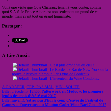
Voilà une visite que Côté Châteaux tenait à vous conter, comme
quoi S.A.S. le Prince Albert est non seulement un grand de ce
monde, mais avant tout un grand humaniste.
Partager :
À Lire Aussi :
C’est plus drone vu du ciel !
Le Bordeaux Bar de New-York ou la
nouvelle histoire d’amour…des vins de Bordeaux
L’inventeur du Wine Condom…
A CARAFER
,
CEP...PAS MAL
,
VIN...SOLITE
Billet précédent
« 18h55, l’afterwork en Médoc », les premiers
jeudis des mois d’été
16 mai 2017
Billet suivant
C’est aujourd’hui le coup d’envoi du Festival de
Cannes et l’ouverture du Mouton Cadet Wine Bar
17 mai 2017