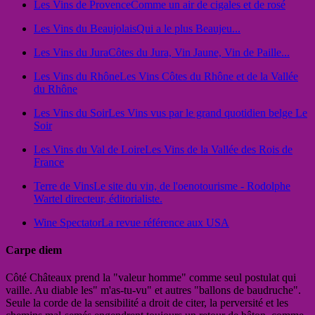
Les Vins de Provence
Comme un air de cigales et de rosé
Les Vins du Beaujolais
Qui a le plus Beaujeu...
Les Vins du Jura
Côtes du Jura, Vin Jaune, Vin de Paille...
Les Vins du Rhône
Les Vins Côtes du Rhône et de la Vallée
du Rhône
Les Vins du Soir
Les Vins vus par le grand quotidien belge Le
Soir
Les Vins du Val de Loire
Les Vins de la Vallée des Rois de
France
Terre de Vins
Le site du vin, de l'oenotourisme - Rodolphe
Wartel directeur, éditorialiste.
Wine Spectator
La revue référence aux USA
Carpe diem
Côté Châteaux prend la "valeur homme" comme seul postulat qui
vaille. Au diable les" m'as-tu-vu" et autres "ballons de baudruche".
Seule la corde de la sensibilité a droit de citer, la perversité et les