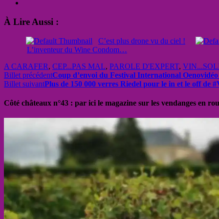
À Lire Aussi :
C’est plus drone vu du ciel !
L’inventeur du Wine Condom…
A CARAFER
,
CEP...PAS MAL
,
PAROLE D'EXPERT
,
VIN...SOL
Billet précédent
Coup d’envoi du Festival International Oenovidéo 
Billet suivant
Plus de 150 000 verres Riedel pour le in et le off d
Côté châteaux n°43 : par ici le magazine sur les vendanges en ro