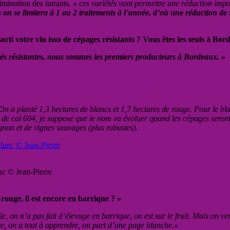
diminution des intrants
. « ces variétés vont permettre une réduction im
ntes on se limitera à 1 ou 2 traitements à l’année, d’où une réduction d
rti votre vin issu de cépages résistants ? Vous êtes les seuls à Bor
étés résistantes, nous sommes les premiers producteurs à Bordeaux. »
 On a planté 1,3 hectares de blancs et 1,7 hectares de rouge. Pour le bl
e de cal 604, je suppose que le nom va évoluer quand les cépages seron
gnon et de vignes sauvages (plus robustes).
nc © Jean-Pierre
 rouge, il est encore en barrique ? »
le, on n’a pas fait d’élevage en barrique, on est sur le fruit. Mais on v
 on a tout à apprendre, on part d’une page blanche.
«