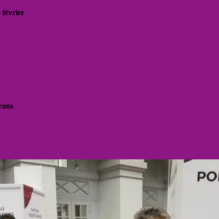
 février
rons