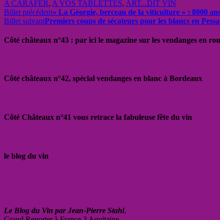
A CARAFER
,
A VOS TABLETTES
,
ART...DIT VIN
Billet précédent
« La Géorgie, berceau de la viticulture » : 8000 ans
Billet suivant
Premiers coups de sécateurs pour les blancs en Pes
Côté châteaux n°43 : par ici le magazine sur les vendanges en ro
Côté châteaux n°42, spécial vendanges en blanc à Bordeaux
Côté Châteaux n°41 vous retrace la fabuleuse fête du vin
le blog du vin
Le Blog du Vin par Jean-Pierre Stahl
,
Grand Reporter à France 3 Aquitaine.