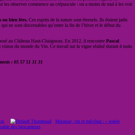
our les observer commence au crépuscule : on a moins de mal à les voir
s ou bien fées.
Ces esprits de la nature sont éternels. Ils étaient jadis
qui ne sont discernables qu’entre la fin de l’hiver et le début du
posé au Château Haut-Chaigneau. En 2012, il rencontre
Pascal
 vision du monde du Vin. Ce travail sur la vigne réalisé durant 4 nuits
ents : 05 57 51 31 31
ion
Musique, vin et mécénat : « soirée
nable des brocanteurs