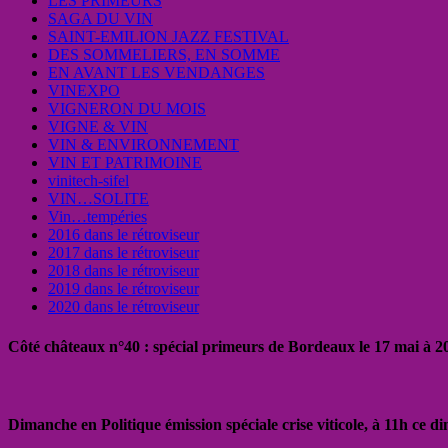
LES PRIMEURS
SAGA DU VIN
SAINT-EMILION JAZZ FESTIVAL
DES SOMMELIERS, EN SOMME
EN AVANT LES VENDANGES
VINEXPO
VIGNERON DU MOIS
VIGNE & VIN
VIN & ENVIRONNEMENT
VIN ET PATRIMOINE
vinitech-sifel
VIN…SOLITE
Vin…tempéries
2016 dans le rétroviseur
2017 dans le rétroviseur
2018 dans le rétroviseur
2019 dans le rétroviseur
2020 dans le rétroviseur
Côté châteaux n°40 : spécial primeurs de Bordeaux le 17 mai à 
Dimanche en Politique émission spéciale crise viticole, à 11h ce 