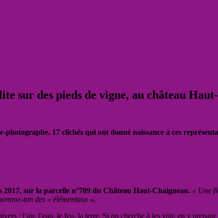
olite sur des pieds de vigne, au château Hau
e-photographe. 17 clichés qui ont donné naissance à ces représentati
rs 2017, sur la parcelle n°789 du Château Haut-Chaigneau.
« Une fl
s nomme-ton des « élémentaux ».
rs : l’air, l’eau, le feu, la terre. Si on cherche à les voir, en y prenan