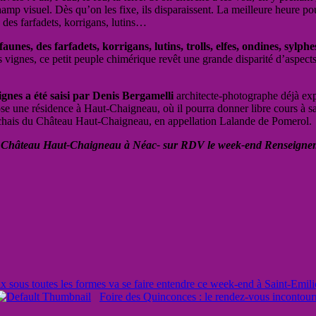
hamp visuel. Dès qu’on les fixe, ils disparaissent. La meilleure heure p
 des farfadets, korrigans, lutins…
unes, des farfadets, korrigans, lutins, trolls, elfes, ondines, sylphe
 vignes, ce petit peuple chimérique revêt une grande disparité d’aspects 
gnes a été saisi par Denis Bergamelli
architecte-photographe déjà ex
pose une résidence à Haut-Chaigneau, où il pourra donner libre cours à sa
es chais du Château Haut-Chaigneau, en appellation Lalande de Pomerol.
au Château Haut-Chaigneau à Néac- sur RDV le week-end Renseignem
oix sous toutes les formes va se faire entendre ce week-end à Saint-Emil
Foire des Quinconces : le rendez-vous incontour