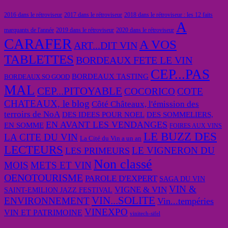
2016 dans le rétroviseur
2017 dans le rétroviseur
2018 dans le rétroviseur : les 12 faits
A
marquants de l'année
2019 dans le rétroviseur
2020 dans le rétroviseur
CARAFER
A VOS
ART...DIT VIN
TABLETTES
BORDEAUX FETE LE VIN
CEP...PAS
BORDEAUX TASTING
BORDEAUX SO GOOD
MAL
CEP...PITOYABLE
COCORICO
COTE
CHATEAUX, le blog
Côté Châteaux, l'émission des
terroirs de NoA
DES IDEES POUR NOEL
DES SOMMELIERS,
EN AVANT LES VENDANGES
EN SOMME
FOIRES AUX VINS
LE BUZZ DES
LA CITE DU VIN
La Cité du Vin a un an
LECTEURS
LE VIGNERON DU
LES PRIMEURS
Non classé
MOIS
METS ET VIN
OENOTOURISME
PAROLE D'EXPERT
SAGA DU VIN
VIN &
VIGNE & VIN
SAINT-EMILION JAZZ FESTIVAL
VIN...SOLITE
ENVIRONNEMENT
Vin...tempéries
VINEXPO
VIN ET PATRIMOINE
vinitech-sifel