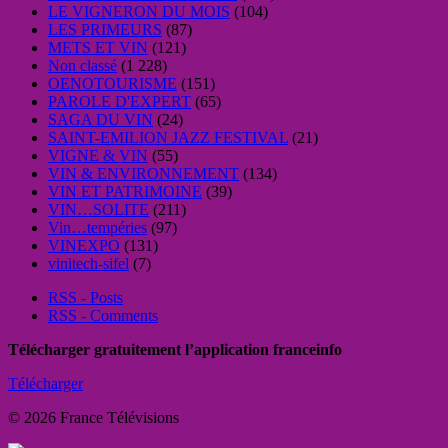
LE VIGNERON DU MOIS
(104)
LES PRIMEURS
(87)
METS ET VIN
(121)
Non classé
(1 228)
OENOTOURISME
(151)
PAROLE D'EXPERT
(65)
SAGA DU VIN
(24)
SAINT-EMILION JAZZ FESTIVAL
(21)
VIGNE & VIN
(55)
VIN & ENVIRONNEMENT
(134)
VIN ET PATRIMOINE
(39)
VIN…SOLITE
(211)
Vin…tempéries
(97)
VINEXPO
(131)
vinitech-sifel
(7)
RSS - Posts
RSS - Comments
Télécharger gratuitement l’application franceinfo
Télécharger
© 2026 France Télévisions