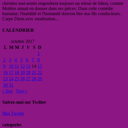
chemins mal-semés engendrent toujours un retour de bâton, comme
Molière aimait en donner dans ses pièces. Dans cette comédie
humaine, l'humilité et l'humanité doivent être nos fils conducteurs.
Carpe Diem avec modération...
CALENDRIER
octobre 2017
L
M
M
J
V
S
D
1
2
3
4
5
6
7
8
9
10
11
12
13
14
15
16
17
18
19
20
21
22
23
24
25
26
27
28
29
30
31
« Sep
Nov »
Suivez-moi sur Twitter
Mes Tweets
categories