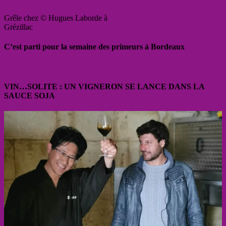
Grêle chez © Hugues Laborde à
Grézillac
C’est parti pour la semaine des primeurs à Bordeaux
VIN…SOLITE : UN VIGNERON SE LANCE DANS LA
SAUCE SOJA