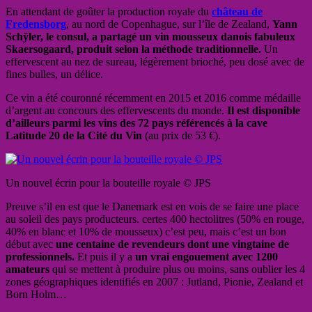
En attendant de goûter la production royale du
château de
Fredensborg
, au nord de Copenhague, sur l’île de Zealand,
Yann
Schÿler, le consul, a partagé un vin mousseux danois fabuleux
Skaersogaard, produit selon la méthode traditionnelle.
Un
effervescent au nez de sureau, légèrement brioché, peu dosé avec de
fines bulles, un délice.
Ce vin a été couronné récemment en 2015 et 2016 comme médaille
d’argent au concours des effervescents du monde.
Il est disponible
d’ailleurs parmi les vins des 72 pays référencés à la cave
Latitude 20 de la Cité du Vin
(au prix de 53 €).
Un nouvel écrin pour la bouteille royale © JPS
Preuve s’il en est que le Danemark est en vois de se faire une place
au soleil des pays producteurs. certes 400 hectolitres (50% en rouge,
40% en blanc et 10% de mousseux) c’est peu, mais c’est un bon
début avec
une centaine de revendeurs dont une vingtaine de
professionnels.
Et puis il y a
un vrai engouement avec 1200
amateurs
qui se mettent à produire plus ou moins, sans oublier les 4
zones géographiques identifiés en 2007 : Jutland, Pionie, Zealand et
Born Holm…