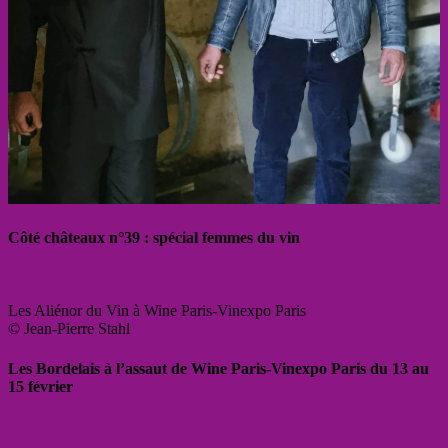
Côté châteaux n°39 : spécial femmes du vin
Les Aliénor du Vin à Wine Paris-Vinexpo Paris
© Jean-Pierre Stahl
Les Bordelais à l’assaut de Wine Paris-Vinexpo Paris du 13 au
15 février