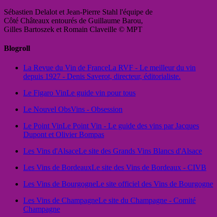
Sébastien Delalot et Jean-Pierre Stahl l'équipe de
Côté Châteaux entourés de Guillaume Barou,
Gilles Bartoszek et Romain Claveille © MPT
Blogroll
La Revue du Vin de France
La RVF - Le meilleur du vin
depuis 1927 - Denis Saverot, directeur, éditorialiste.
Le Figaro Vin
Le guide vin pour tous
Le Nouvel Obs
Vins - Obsession
Le Point Vin
Le Point Vin - Le guide des vins par Jacques
Dupont et Olivier Bompas
Les Vins d'Alsace
Le site des Grands Vins Blancs d'Alsace
Les Vins de Bordeaux
Le site des Vins de Bordeaux - CIVB
Les Vins de Bourgogne
Le site officiel des Vins de Bourgogne
Les Vins de Champagne
Le site du Champagne - Comité
Champagne