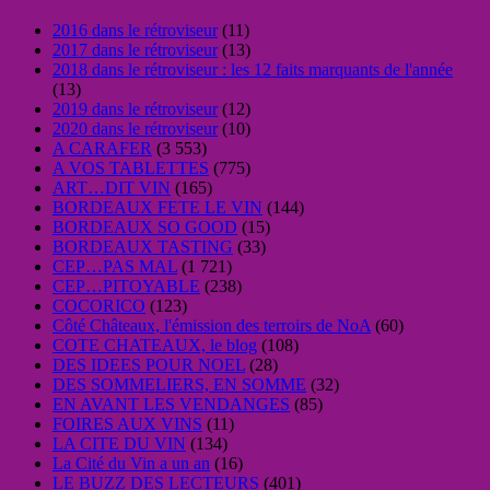
2016 dans le rétroviseur
(11)
2017 dans le rétroviseur
(13)
2018 dans le rétroviseur : les 12 faits marquants de l'année
(13)
2019 dans le rétroviseur
(12)
2020 dans le rétroviseur
(10)
A CARAFER
(3 553)
A VOS TABLETTES
(775)
ART…DIT VIN
(165)
BORDEAUX FETE LE VIN
(144)
BORDEAUX SO GOOD
(15)
BORDEAUX TASTING
(33)
CEP…PAS MAL
(1 721)
CEP…PITOYABLE
(238)
COCORICO
(123)
Côté Châteaux, l'émission des terroirs de NoA
(60)
COTE CHATEAUX, le blog
(108)
DES IDEES POUR NOEL
(28)
DES SOMMELIERS, EN SOMME
(32)
EN AVANT LES VENDANGES
(85)
FOIRES AUX VINS
(11)
LA CITE DU VIN
(134)
La Cité du Vin a un an
(16)
LE BUZZ DES LECTEURS
(401)