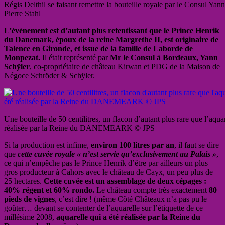
Régis Delthil se faisant remettre la bouteille royale par le Consul Yan
Pierre Stahl
L’événement est d’autant plus retentissant que le Prince Henrik
du Danemark, époux de la reine Margrethe II, est originaire de
Talence en Gironde, et issue de la famille de Laborde de
Monpezat.
Il était représenté par
Mr le Consul à Bordeaux, Yann
Schÿler
, co-propriétaire de château Kirwan et PDG de la Maison de
Négoce Schröder & Schÿler.
Une bouteille de 50 centilitres, un flacon d’autant plus rare que l’aqua
réalisée par la Reine du DANEMEARK © JPS
Si la production est infime,
environ 100 litres par an
, il faut se dire
que
cette cuvée royale « n’est servie qu’exclusivement au Palais »
,
ce qui n’empêche pas le Prince Henrik d’être par ailleurs un plus
gros producteur à Cahors avec le château de Cayx, un peu plus de
25 hectares.
Cette cuvée est un assemblage de deux cépages :
40% régent et 60% rondo.
Le château compte très exactement
80
pieds de vignes
, c’est dire ! (même Côté Châteaux n’a pas pu le
goûter… devant se contenter de l’aquarelle sur l’étiquette de ce
millésime 2008,
aquarelle qui a été réalisée par la Reine du