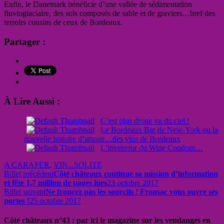
Enfin, le Danemark bénéficie d’une vallée de sédimentation
fluvioglaciaire, des sols composés de sable et de graviers…bref des
terroirs cousins de ceux de Bordeaux.
Partager :
À Lire Aussi :
C’est plus drone vu du ciel !
Le Bordeaux Bar de New-York ou la
nouvelle histoire d’amour…des vins de Bordeaux
L’inventeur du Wine Condom…
A CARAFER
,
VIN...SOLITE
Billet précédent
Côté châteaux continue sa mission d’information
et fête 1,7 million de pages lues
23 octobre 2017
Billet suivant
Ne froncez pas les sourcils ! Fronsac vous ouvre ses
portes !
25 octobre 2017
Côté châteaux n°43 : par ici le magazine sur les vendanges en