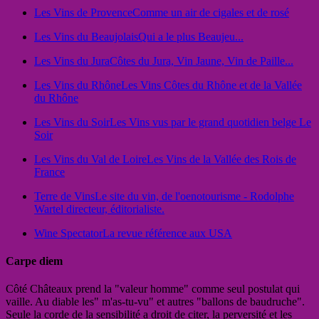
Les Vins de Provence
Comme un air de cigales et de rosé
Les Vins du Beaujolais
Qui a le plus Beaujeu...
Les Vins du Jura
Côtes du Jura, Vin Jaune, Vin de Paille...
Les Vins du Rhône
Les Vins Côtes du Rhône et de la Vallée
du Rhône
Les Vins du Soir
Les Vins vus par le grand quotidien belge Le
Soir
Les Vins du Val de Loire
Les Vins de la Vallée des Rois de
France
Terre de Vins
Le site du vin, de l'oenotourisme - Rodolphe
Wartel directeur, éditorialiste.
Wine Spectator
La revue référence aux USA
Carpe diem
Côté Châteaux prend la "valeur homme" comme seul postulat qui
vaille. Au diable les" m'as-tu-vu" et autres "ballons de baudruche".
Seule la corde de la sensibilité a droit de citer, la perversité et les