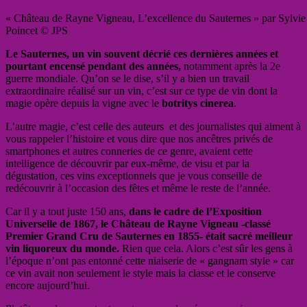
« Château de Rayne Vigneau, L’excellence du Sauternes » par Sylvie
Poincet © JPS
Le Sauternes, un vin souvent décrié ces dernières années et
pourtant encensé pendant des années,
notamment après la 2e
guerre mondiale. Qu’on se le dise, s’il y a bien un travail
extraordinaire réalisé sur un vin, c’est sur ce type de vin dont la
magie opère depuis la vigne avec le
botritys cinerea
.
L’autre magie, c’est celle des auteurs et des journalistes qui aiment à
vous rappeler l’histoire et vous dire que nos ancêtres privés de
smartphones et autres conneries de ce genre, avaient cette
intelligence de découvrir par eux-même, de visu et par la
dégustation, ces vins exceptionnels que je vous conseille de
redécouvrir à l’occasion des fêtes et même le reste de l’année.
Car il y a tout juste 150 ans,
dans le cadre de l’Exposition
Universelle de 1867, le Château de Rayne Vigneau -classé
Premier Grand Cru de Sauternes en 1855- était sacré meilleur
vin liquoreux du monde.
Rien que cela. Alors c’est sûr les gens à
l’époque n’ont pas entonné cette niaiserie de « gangnam style » car
ce vin avait non seulement le style mais la classe et le conserve
encore aujourd’hui.