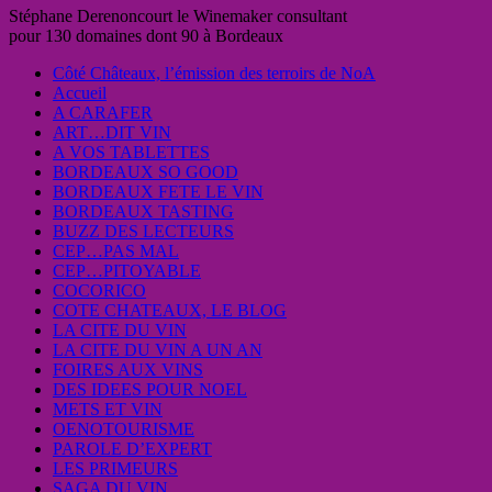
Stéphane Derenoncourt le Winemaker consultant
pour 130 domaines dont 90 à Bordeaux
Côté Châteaux, l’émission des terroirs de NoA
Accueil
A CARAFER
ART…DIT VIN
A VOS TABLETTES
BORDEAUX SO GOOD
BORDEAUX FETE LE VIN
BORDEAUX TASTING
BUZZ DES LECTEURS
CEP…PAS MAL
CEP…PITOYABLE
COCORICO
COTE CHATEAUX, LE BLOG
LA CITE DU VIN
LA CITE DU VIN A UN AN
FOIRES AUX VINS
DES IDEES POUR NOEL
METS ET VIN
OENOTOURISME
PAROLE D’EXPERT
LES PRIMEURS
SAGA DU VIN