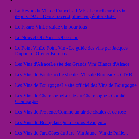
La Revue du Vin de France
La RVF - Le meilleur du vin
depuis 1927 - Denis Saverot, directeur, éditorialiste.
Le Figaro Vin
Le guide vin pour tous
Le Nouvel Obs
Vins - Obsession
Le Point Vin
Le Point Vin - Le guide des vins par Jacques
Dupont et Olivier Bompas
Les Vins d'Alsace
Le site des Grands Vins Blancs d'Alsace
Les Vins de Bordeaux
Le site des Vins de Bordeaux - CIVB
Les Vins de Bourgogne
Le site officiel des Vins de Bourgogne
Les Vins de Champagne
Le site du Champagne - Comité
Champagne
Les Vins de Provence
Comme un air de cigales et de rosé
Les Vins du Beaujolais
Qui a le plus Beaujeu...
Les Vins du Jura
Côtes du Jura, Vin Jaune, Vin de Paille...