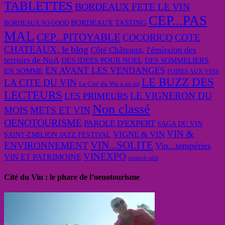
TABLETTES
BORDEAUX FETE LE VIN
CEP...PAS
BORDEAUX TASTING
BORDEAUX SO GOOD
MAL
CEP...PITOYABLE
COCORICO
COTE
CHATEAUX, le blog
Côté Châteaux, l'émission des
terroirs de NoA
DES IDEES POUR NOEL
DES SOMMELIERS,
EN AVANT LES VENDANGES
EN SOMME
FOIRES AUX VINS
LE BUZZ DES
LA CITE DU VIN
La Cité du Vin a un an
LECTEURS
LE VIGNERON DU
LES PRIMEURS
Non classé
MOIS
METS ET VIN
OENOTOURISME
PAROLE D'EXPERT
SAGA DU VIN
VIN &
VIGNE & VIN
SAINT-EMILION JAZZ FESTIVAL
VIN...SOLITE
ENVIRONNEMENT
Vin...tempéries
VINEXPO
VIN ET PATRIMOINE
vinitech-sifel
Cité du Vin : le phare de l’oenotourisme