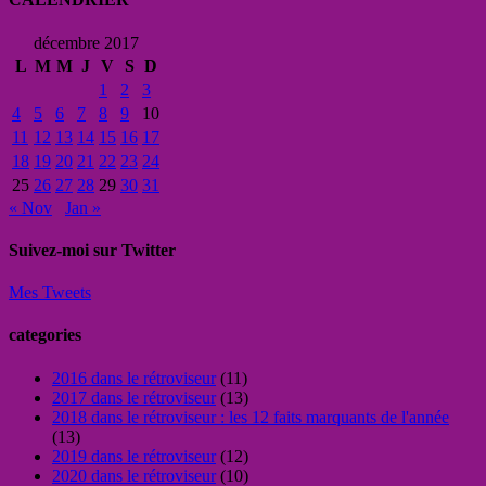
décembre 2017
L
M
M
J
V
S
D
1
2
3
4
5
6
7
8
9
10
11
12
13
14
15
16
17
18
19
20
21
22
23
24
25
26
27
28
29
30
31
« Nov
Jan »
Suivez-moi sur Twitter
Mes Tweets
categories
2016 dans le rétroviseur
(11)
2017 dans le rétroviseur
(13)
2018 dans le rétroviseur : les 12 faits marquants de l'année
(13)
2019 dans le rétroviseur
(12)
2020 dans le rétroviseur
(10)