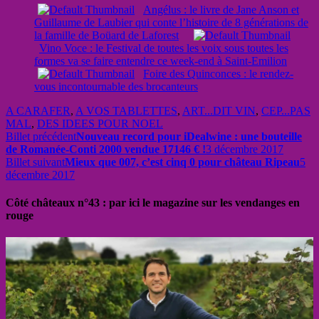
Angélus : le livre de Jane Anson et
Guillaume de Laubier qui conte l’histoire de 8 générations de
la famille de Boüard de Laforest
Vino Voce : le Festival de toutes les voix sous toutes les
formes va se faire entendre ce week-end à Saint-Emilion
Foire des Quinconces : le rendez-
vous incontournable des brocanteurs
A CARAFER
,
A VOS TABLETTES
,
ART...DIT VIN
,
CEP...PAS
MAL
,
DES IDEES POUR NOEL
Billet précédent
Nouveau record pour iDealwine : une bouteille
de Romanée-Conti 2000 vendue 17146 € !
3 décembre 2017
Billet suivant
Mieux que 007, c’est cinq 0 pour château Ripeau
5
décembre 2017
Côté châteaux n°43 : par ici le magazine sur les vendanges en
rouge