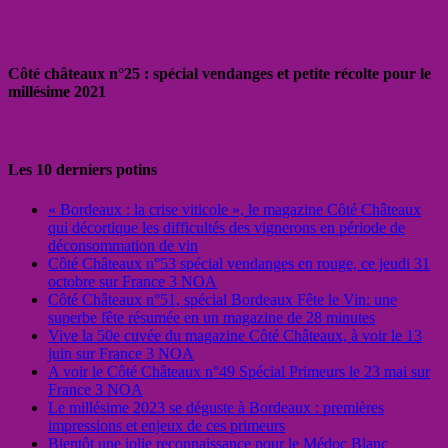
Côté châteaux n°25 : spécial vendanges et petite récolte pour le
millésime 2021
Les 10 derniers potins
« Bordeaux : la crise viticole », le magazine Côté Châteaux
qui décortique les difficultés des vignerons en période de
déconsommation de vin
Côté Châteaux n°53 spécial vendanges en rouge, ce jeudi 31
octobre sur France 3 NOA
Côté Châteaux n°51, spécial Bordeaux Fête le Vin: une
superbe fête résumée en un magazine de 28 minutes
Vive la 50e cuvée du magazine Côté Châteaux, à voir le 13
juin sur France 3 NOA
A voir le Côté Châteaux n°49 Spécial Primeurs le 23 mai sur
France 3 NOA
Le millésime 2023 se déguste à Bordeaux : premières
impressions et enjeux de ces primeurs
Bientôt une jolie reconnaissance pour le Médoc Blanc