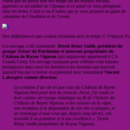
Plutôt que de passer tout son temps sur les réseaux sociaux,
apprenez la sociabilité de l’époque et ce passé en vous plongeant
dans les livres. Celui-ci ou d’autres que je vous propose en guise de
calendrier de l’érudition et de l’avent.
Des millésimes et une couleur évoluants avec le temps ©
François Po
Cet ouvrage a été commandé
Derek Rémy Smith, président du
groupe Trésor du Patrimoine et nouveau propriétaire du
Château de Rayne Vigneau
(qui auparavant appartenait à CA
Grands Crus). Un ouvrage marquant
pour célébrer cette histoire
prestigieuse mais aussi les femmes et les hommes qui œuvrent
aujourd’hui sur ce terroir exceptionnel avec notamment
Vincent
Labergère comme directeur
.
La création d’un vin tel que ceux du Château de Rayne
Vigneau tient pour moi du miracle. Aussi, j’ai voulu ce
livre comme un voyage initiatique au fil de l’histoire du
Château de Rayne Vigneau et des saisons de la vigne,
une invitation à la dégustation de ses vins si uniques, et
un hommage à tous ceux qui, depuis cinq siècles, ont
travaillé à sa grandeur et à son excellence »
Derek
Rémy Smith prorpiétaire de Rayne Vigneau.