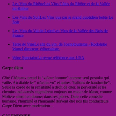
Les Vins du Rhône
Les Vins Côtes du Rhône et de la Vallée
du Rhône
Les Vins du Soir
Les Vins vus par le grand quotidien belge Le
Soir
Les Vins du Val de Loire
Les Vins de la Vallée des Rois de
France
Terre de Vins
Le site du vin, de l'oenotourisme - Rodolphe
Wartel directeur, éditorialiste.
Wine Spectator
La revue référence aux USA
Carpe diem
Côté Châteaux prend la "valeur homme" comme seul postulat qui
vaille. Au diable les" m'as-tu-vu" et autres "ballons de baudruche".
Seule la corde de la sensibilité a droit de citer, la perversité et les
chemins mal-semés engendrent toujours un retour de bâton, comme
Molière aimait en donner dans ses pièces. Dans cette comédie
humaine, l'humilité et l'humanité doivent être nos fils conducteurs.
Carpe Diem avec modération...
CALENDRIER