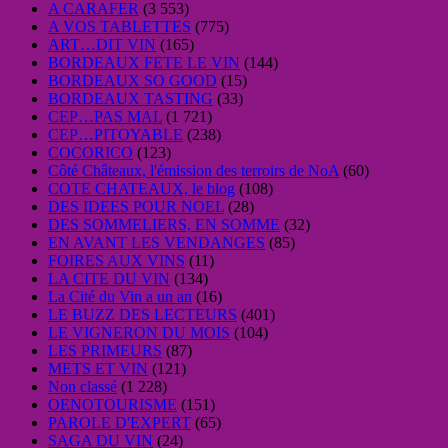
A CARAFER
(3 553)
A VOS TABLETTES
(775)
ART…DIT VIN
(165)
BORDEAUX FETE LE VIN
(144)
BORDEAUX SO GOOD
(15)
BORDEAUX TASTING
(33)
CEP…PAS MAL
(1 721)
CEP…PITOYABLE
(238)
COCORICO
(123)
Côté Châteaux, l'émission des terroirs de NoA
(60)
COTE CHATEAUX, le blog
(108)
DES IDEES POUR NOEL
(28)
DES SOMMELIERS, EN SOMME
(32)
EN AVANT LES VENDANGES
(85)
FOIRES AUX VINS
(11)
LA CITE DU VIN
(134)
La Cité du Vin a un an
(16)
LE BUZZ DES LECTEURS
(401)
LE VIGNERON DU MOIS
(104)
LES PRIMEURS
(87)
METS ET VIN
(121)
Non classé
(1 228)
OENOTOURISME
(151)
PAROLE D'EXPERT
(65)
SAGA DU VIN
(24)