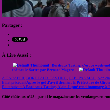
Partager :
À Lire Aussi :
Bordeaux Tasting, c’est ce week-end
château le Sartre par Bernard Magrez
A CARAFER
,
BORDEAUX TASTING
,
CEP...PAS MAL
,
Non cla
Billet précédent
Après le gel d’avril dernier, la Préfecture de Girond
Billet suivant
A Bordeaux Tasting, Alain Juppé rend hommage à Joh
Côté châteaux n°43 : par ici le magazine sur les vendanges en ro