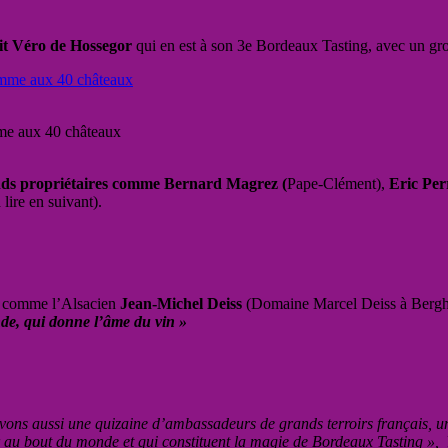
t Véro de Hossegor
qui en est à son 3e Bordeaux Tasting, avec un gr
mme aux 40 châteaux
rands propriétaires comme Bernard Magrez (
Pape-Clément),
Eric Per
lire en suivant).
s comme l’Alsacien
Jean-Michel Deiss
(Domaine Marcel Deiss à Bergh
onde, qui donne l’âme du vin »
ons aussi une quizaine d’ambassadeurs de grands terroirs français, une
 au bout du monde et qui constituent la magie de Bordeaux Tasting »,
R