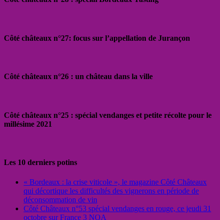
Côté châteaux n°27: focus sur l’appellation de Jurançon
Côté châteaux n°26 : un château dans la ville
Côté châteaux n°25 : spécial vendanges et petite récolte pour le
millésime 2021
Les 10 derniers potins
« Bordeaux : la crise viticole », le magazine Côté Châteaux
qui décortique les difficultés des vignerons en période de
déconsommation de vin
Côté Châteaux n°53 spécial vendanges en rouge, ce jeudi 31
octobre sur France 3 NOA