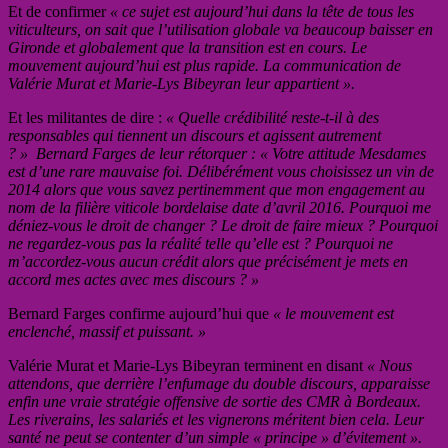
Et de confirmer
« ce sujet est aujourd’hui dans la tête de tous les
viticulteurs, on sait que l’utilisation globale va beaucoup baisser en
Gironde et globalement que la transition est en cours. Le
mouvement aujourd’hui est plus rapide. La communication de
Valérie Murat et Marie-Lys Bibeyran leur appartient ».
Et les militantes de dire :
« Quelle crédibilité reste-t-il à des
responsables qui tiennent un discours et agissent autrement
? » Bernard Farges de leur rétorquer : « Votre attitude Mesdames
est d’une rare mauvaise foi. Délibérément vous choisissez un vin de
2014 alors que vous savez pertinemment que mon engagement au
nom de la filière viticole bordelaise date d’avril 2016. Pourquoi me
déniez-vous le droit de changer ? Le droit de faire mieux ? Pourquoi
ne regardez-vous pas la réalité telle qu’elle est ? Pourquoi ne
m’accordez-vous aucun crédit alors que précisément je mets en
accord mes actes avec mes discours ? »
Bernard Farges confirme aujourd’hui que
« le mouvement est
enclenché, massif et puissant. »
Valérie Murat et Marie-Lys Bibeyran terminent en disant
« Nous
attendons, que derrière l’enfumage du double discours, apparaisse
enfin une vraie stratégie offensive de sortie des CMR à Bordeaux.
Les riverains, les salariés et les vignerons méritent bien cela. Leur
santé ne peut se contenter d’un simple « principe » d’évitement ».