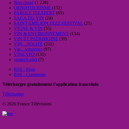
Non classé
(1 228)
OENOTOURISME
(151)
PAROLE D'EXPERT
(65)
SAGA DU VIN
(24)
SAINT-EMILION JAZZ FESTIVAL
(21)
VIGNE & VIN
(55)
VIN & ENVIRONNEMENT
(134)
VIN ET PATRIMOINE
(39)
VIN…SOLITE
(211)
Vin…tempéries
(97)
VINEXPO
(131)
vinitech-sifel
(7)
RSS - Posts
RSS - Comments
Télécharger gratuitement l’application franceinfo
Télécharger
© 2026 France Télévisions