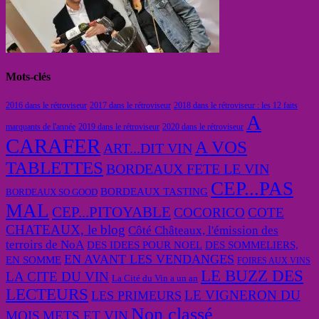
Mots-clés
2016 dans le rétroviseur
2017 dans le rétroviseur
2018 dans le rétroviseur : les 12 faits
A
marquants de l'année
2019 dans le rétroviseur
2020 dans le rétroviseur
CARAFER
A VOS
ART...DIT VIN
TABLETTES
BORDEAUX FETE LE VIN
CEP...PAS
BORDEAUX TASTING
BORDEAUX SO GOOD
MAL
CEP...PITOYABLE
COCORICO
COTE
CHATEAUX, le blog
Côté Châteaux, l'émission des
terroirs de NoA
DES IDEES POUR NOEL
DES SOMMELIERS,
EN AVANT LES VENDANGES
EN SOMME
FOIRES AUX VINS
LE BUZZ DES
LA CITE DU VIN
La Cité du Vin a un an
LECTEURS
LE VIGNERON DU
LES PRIMEURS
Non classé
MOIS
METS ET VIN