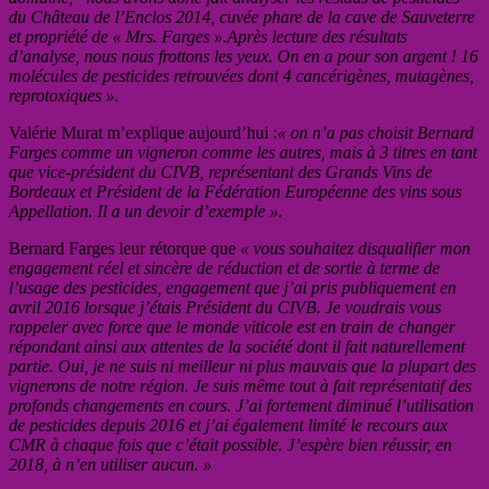
du Château de l’Enclos 2014, cuvée phare de la cave de Sauveterre
et propriété de « Mrs. Farges ».Après lecture des résultats
d’analyse, nous nous frottons les yeux. On en a pour son argent ! 16
molécules de pesticides retrouvées dont 4 cancérigènes, mutagènes,
reprotoxiques ».
Valérie Murat m’explique
aujourd’hui :
« on n’a pas choisit Bernard
Farges comme un vigneron comme les autres, mais à 3 titres en tant
que vice-président du CIVB, représentant des Grands Vins de
Bordeaux et Président de la Fédération Européenne des vins sous
Appellation. Il a un devoir d’exemple ».
Bernard Farges leur rétorque que
« vous souhaitez disqualifier mon
engagement réel et sincère de réduction et de sortie à terme de
l’usage des pesticides, engagement que j’ai pris publiquement en
avril 2016 lorsque j’étais Président du CIVB. Je voudrais vous
rappeler avec force que le monde viticole est en train de changer
répondant ainsi aux attentes de la société dont il fait naturellement
partie. Oui, je ne suis ni meilleur ni plus mauvais que la plupart des
vignerons de notre région. Je suis même tout à fait représentatif des
profonds changements en cours. J’ai fortement diminué l’utilisation
de pesticides depuis 2016 et j’ai également limité le recours aux
CMR à chaque fois que c’était possible. J’espère bien réussir, en
2018, à n’en utiliser aucun. »