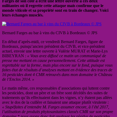
Farges de son côté a écrit une lettre ouverte à ces deux
militantes où il regrette cette attaque mais confirme que le
monde viticole et sa propriété sont en train de changer. Voici
leurs échanges musclés.
Bernard Farges au bar à vins du CIVB à Bordeaux © JPS
En début d’après-midi, ce vendredi Bernard Farges, figure de
Bordeaux, puisqu’ancien président du CIVB, et vice-président
actuel, envoie une lettre ouverte à Valérie MURAT et Marie-Lys
BIBEYRAN :
« Vous avez diffusé ce matin un communiqué de
presse me mettant en cause personnellement. Cette attitude est
regrettable sur la forme, mais plus encore sur le fond, puisque vous
faites état de résultats d’analyses mettant en évidence des traces de
16 pesticides dont 4 CMR retrouvés dans mon domaine le Château
de l’Enclos 2014. »
Le matin même, ces responsables d’associations qui luttent contre
les pesticides, dont un père et un frère sont décédés des suites de
traitements qu’ils effectuaient dans les vignes, n’y étaient pas allées
avec le dos de la cuillère et faisaient une attaque plutôt virulente :
« Stupéfaites d’entendre M. Farges assumer encore, à l’été 2017,
l’utilisation de produits phytosanitaires classés CMR sur son propre
domaine,* nous avons donc fait analyser les résidus de pesticides