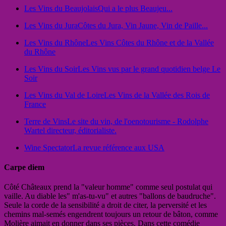
Les Vins du Beaujolais
Qui a le plus Beaujeu...
Les Vins du Jura
Côtes du Jura, Vin Jaune, Vin de Paille...
Les Vins du Rhône
Les Vins Côtes du Rhône et de la Vallée
du Rhône
Les Vins du Soir
Les Vins vus par le grand quotidien belge Le
Soir
Les Vins du Val de Loire
Les Vins de la Vallée des Rois de
France
Terre de Vins
Le site du vin, de l'oenotourisme - Rodolphe
Wartel directeur, éditorialiste.
Wine Spectator
La revue référence aux USA
Carpe diem
Côté Châteaux prend la "valeur homme" comme seul postulat qui
vaille. Au diable les" m'as-tu-vu" et autres "ballons de baudruche".
Seule la corde de la sensibilité a droit de citer, la perversité et les
chemins mal-semés engendrent toujours un retour de bâton, comme
Molière aimait en donner dans ses pièces. Dans cette comédie