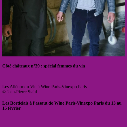
Côté châteaux n°39 : spécial femmes du vin
Les Aliénor du Vin à Wine Paris-Vinexpo Paris
© Jean-Pierre Stahl
Les Bordelais à l’assaut de Wine Paris-Vinexpo Paris du 13 au
15 février