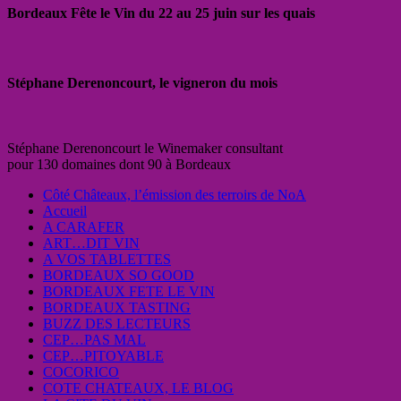
Bordeaux Fête le Vin du 22 au 25 juin sur les quais
Stéphane Derenoncourt, le vigneron du mois
Stéphane Derenoncourt le Winemaker consultant
pour 130 domaines dont 90 à Bordeaux
Côté Châteaux, l’émission des terroirs de NoA
Accueil
A CARAFER
ART…DIT VIN
A VOS TABLETTES
BORDEAUX SO GOOD
BORDEAUX FETE LE VIN
BORDEAUX TASTING
BUZZ DES LECTEURS
CEP…PAS MAL
CEP…PITOYABLE
COCORICO
COTE CHATEAUX, LE BLOG