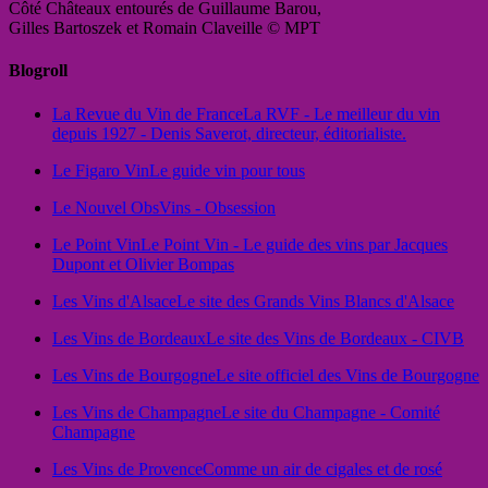
Côté Châteaux entourés de Guillaume Barou,
Gilles Bartoszek et Romain Claveille © MPT
Blogroll
La Revue du Vin de France
La RVF - Le meilleur du vin
depuis 1927 - Denis Saverot, directeur, éditorialiste.
Le Figaro Vin
Le guide vin pour tous
Le Nouvel Obs
Vins - Obsession
Le Point Vin
Le Point Vin - Le guide des vins par Jacques
Dupont et Olivier Bompas
Les Vins d'Alsace
Le site des Grands Vins Blancs d'Alsace
Les Vins de Bordeaux
Le site des Vins de Bordeaux - CIVB
Les Vins de Bourgogne
Le site officiel des Vins de Bourgogne
Les Vins de Champagne
Le site du Champagne - Comité
Champagne
Les Vins de Provence
Comme un air de cigales et de rosé