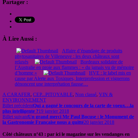
Partager :
À Lire Aussi :
Affaire d’épandage de produits
phytosanitaires de Villeneuve : les deux châteaux sont
relaxés
Bordeaux solidaire de
l’Australie en proie aux flammes : « du jamais vu de mémoire
d’homme »
HVE : le label mis en
cause par Alerte aux Toxiques, Interprofession et vignerons
dénoncent une interprétation fausse…
A CARAFER
,
CEP...PITOYABLE
,
Non classé
,
VIN &
ENVIRONNEMENT
Billet précédent
Qui a gagné le concours de la carte de voeux…la
plus intelligente ?
19 janvier 2018
Billet suivant
Un grand merci Mr Paul Bocuse : le Monument de
la Gastronomie Française nous a quitté
20 janvier 2018
Côté châteaux n°43 : par ici le magazine sur les vendanges en