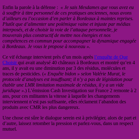
Enfin la parole à la défense :
« Je sais Mesdames que vous avez eu
à souffrir à titre personnel de ces pratiques anciennes, nous avons
d’ailleurs eu l’occasion d’en parler à Bordeaux à maintes reprises.
Plutôt que d’alimenter une polémique vaine et injuste par médias
interposés, et de choisir la voie de l’attaque personnelle, je
trouverais plus constructif de mettre nos énergies et nos
compétences en commun pour accompagner la dynamique engagée
à Bordeaux. Je vous le propose à nouveau ».
Ce vif échange intervient près d’un mois après
l’enquête de Que
Choisir
qui avait analysé 40 châteaux à Bordeaux et montré qu’en 4
ans, il y avait eu une diminution par 3 des résidus, molécules et
traces de pesticides. (
« Enquête bidon » selon Valérie Murat, le
protocole d’analyses est insuffisant; il n’y a pas de législation pour
établir une LMR limitation maximale de résidus, il y a un vide
juridique »
.) L’émission Cash Investigation sur France 2 remonte à 2
ans, pour ces militantes la vitesse à laquelle les changements
interviennent n’est pas suffisante, elles réclament l’abandon des
produits avec CMR les plus dangereux.
Une chose est sûre le dialogue serein est à privilégier, alors de part et
d’autre, laissez retomber la pression et parlez-vous, dans un respect
mutuel.