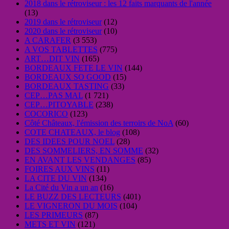
2018 dans le rétroviseur : les 12 faits marquants de l'année
(13)
2019 dans le rétroviseur
(12)
2020 dans le rétroviseur
(10)
A CARAFER
(3 553)
A VOS TABLETTES
(775)
ART…DIT VIN
(165)
BORDEAUX FETE LE VIN
(144)
BORDEAUX SO GOOD
(15)
BORDEAUX TASTING
(33)
CEP…PAS MAL
(1 721)
CEP…PITOYABLE
(238)
COCORICO
(123)
Côté Châteaux, l'émission des terroirs de NoA
(60)
COTE CHATEAUX, le blog
(108)
DES IDEES POUR NOEL
(28)
DES SOMMELIERS, EN SOMME
(32)
EN AVANT LES VENDANGES
(85)
FOIRES AUX VINS
(11)
LA CITE DU VIN
(134)
La Cité du Vin a un an
(16)
LE BUZZ DES LECTEURS
(401)
LE VIGNERON DU MOIS
(104)
LES PRIMEURS
(87)
METS ET VIN
(121)