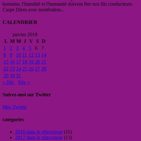
humaine, l'humilité et l'humanité doivent être nos fils conducteurs.
Carpe Diem avec modération...
CALENDRIER
janvier 2018
L
M
M
J
V
S
D
1
2
3
4
5
6
7
8
9
10
11
12
13
14
15
16
17
18
19
20
21
22
23
24
25
26
27
28
29
30
31
« Déc
Fév »
Suivez-moi sur Twitter
Mes Tweets
categories
2016 dans le rétroviseur
(11)
2017 dans le rétroviseur
(13)