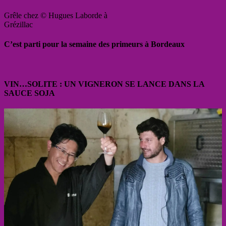
Grêle chez © Hugues Laborde à
Grézillac
C’est parti pour la semaine des primeurs à Bordeaux
VIN…SOLITE : UN VIGNERON SE LANCE DANS LA
SAUCE SOJA