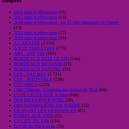
categories
2016 dans le rétroviseur
(11)
2017 dans le rétroviseur
(13)
2018 dans le rétroviseur : les 12 faits marquants de l'année
(13)
2019 dans le rétroviseur
(12)
2020 dans le rétroviseur
(10)
A CARAFER
(3 553)
A VOS TABLETTES
(775)
ART…DIT VIN
(165)
BORDEAUX FETE LE VIN
(144)
BORDEAUX SO GOOD
(15)
BORDEAUX TASTING
(33)
CEP…PAS MAL
(1 721)
CEP…PITOYABLE
(238)
COCORICO
(123)
Côté Châteaux, l'émission des terroirs de NoA
(60)
COTE CHATEAUX, le blog
(108)
DES IDEES POUR NOEL
(28)
DES SOMMELIERS, EN SOMME
(32)
EN AVANT LES VENDANGES
(85)
FOIRES AUX VINS
(11)
LA CITE DU VIN
(134)
La Cité du Vin a un an
(16)