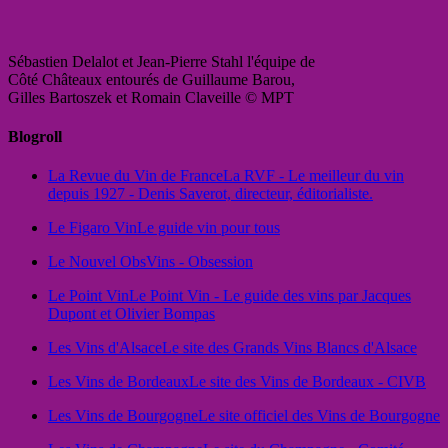
Sébastien Delalot et Jean-Pierre Stahl l'équipe de
Côté Châteaux entourés de Guillaume Barou,
Gilles Bartoszek et Romain Claveille © MPT
Blogroll
La Revue du Vin de France
La RVF - Le meilleur du vin
depuis 1927 - Denis Saverot, directeur, éditorialiste.
Le Figaro Vin
Le guide vin pour tous
Le Nouvel Obs
Vins - Obsession
Le Point Vin
Le Point Vin - Le guide des vins par Jacques
Dupont et Olivier Bompas
Les Vins d'Alsace
Le site des Grands Vins Blancs d'Alsace
Les Vins de Bordeaux
Le site des Vins de Bordeaux - CIVB
Les Vins de Bourgogne
Le site officiel des Vins de Bourgogne