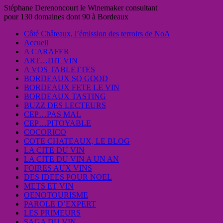
Stéphane Derenoncourt le Winemaker consultant
pour 130 domaines dont 90 à Bordeaux
Côté Châteaux, l’émission des terroirs de NoA
Accueil
A CARAFER
ART…DIT VIN
A VOS TABLETTES
BORDEAUX SO GOOD
BORDEAUX FETE LE VIN
BORDEAUX TASTING
BUZZ DES LECTEURS
CEP…PAS MAL
CEP…PITOYABLE
COCORICO
COTE CHATEAUX, LE BLOG
LA CITE DU VIN
LA CITE DU VIN A UN AN
FOIRES AUX VINS
DES IDEES POUR NOEL
METS ET VIN
OENOTOURISME
PAROLE D’EXPERT
LES PRIMEURS
SAGA DU VIN