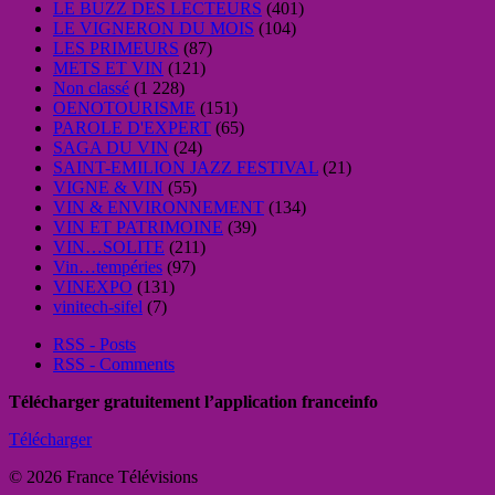
LE BUZZ DES LECTEURS
(401)
LE VIGNERON DU MOIS
(104)
LES PRIMEURS
(87)
METS ET VIN
(121)
Non classé
(1 228)
OENOTOURISME
(151)
PAROLE D'EXPERT
(65)
SAGA DU VIN
(24)
SAINT-EMILION JAZZ FESTIVAL
(21)
VIGNE & VIN
(55)
VIN & ENVIRONNEMENT
(134)
VIN ET PATRIMOINE
(39)
VIN…SOLITE
(211)
Vin…tempéries
(97)
VINEXPO
(131)
vinitech-sifel
(7)
RSS - Posts
RSS - Comments
Télécharger gratuitement l’application franceinfo
Télécharger
© 2026 France Télévisions