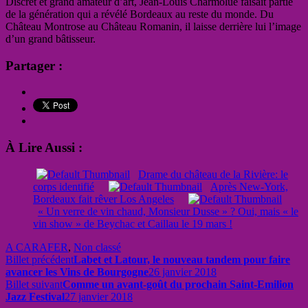
Discret et grand amateur d’art, Jean-Louis Charmolüe faisait partie
de la génération qui a révélé Bordeaux au reste du monde. Du
Château Montrose au Château Romanin, il laisse derrière lui l’image
d’un grand bâtisseur.
Partager :
À Lire Aussi :
Drame du château de la Rivière: le
corps identifié
Après New-York,
Bordeaux fait rêver Los Angeles
« Un verre de vin chaud, Monsieur Dusse » ? Oui, mais « le
vin show » de Beychac et Caillau le 19 mars !
A CARAFER
,
Non classé
Billet précédent
Labet et Latour, le nouveau tandem pour faire
avancer les Vins de Bourgogne
26 janvier 2018
Billet suivant
Comme un avant-goût du prochain Saint-Emilion
Jazz Festival
27 janvier 2018