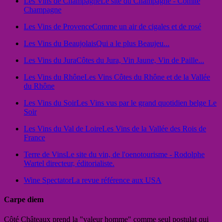
Les Vins de Champagne
Le site du Champagne - Comité
Champagne
Les Vins de Provence
Comme un air de cigales et de rosé
Les Vins du Beaujolais
Qui a le plus Beaujeu...
Les Vins du Jura
Côtes du Jura, Vin Jaune, Vin de Paille...
Les Vins du Rhône
Les Vins Côtes du Rhône et de la Vallée
du Rhône
Les Vins du Soir
Les Vins vus par le grand quotidien belge Le
Soir
Les Vins du Val de Loire
Les Vins de la Vallée des Rois de
France
Terre de Vins
Le site du vin, de l'oenotourisme - Rodolphe
Wartel directeur, éditorialiste.
Wine Spectator
La revue référence aux USA
Carpe diem
Côté Châteaux prend la "valeur homme" comme seul postulat qui