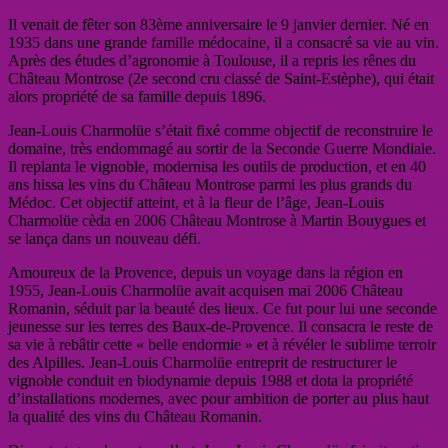
Il venait de fêter son 83ème anniversaire le 9 janvier dernier. Né en
1935 dans une grande famille médocaine, il a consacré sa vie au vin.
Après des études d’agronomie à Toulouse, il a repris les rênes du
Château Montrose (2e second cru classé de Saint-Estèphe), qui était
alors propriété de sa famille depuis 1896.
Jean-Louis Charmolüe s’était fixé comme objectif de reconstruire le
domaine, très endommagé au sortir de la Seconde Guerre Mondiale.
Il replanta le vignoble, modernisa les outils de production, et en 40
ans hissa les vins du Château Montrose parmi les plus grands du
Médoc. Cet objectif atteint, et à la fleur de l’âge, Jean-Louis
Charmolüe cèda en 2006 Château Montrose à Martin Bouygues et
se lança dans un nouveau défi.
Amoureux de la Provence, depuis un voyage dans la région en
1955, Jean-Louis Charmolüe avait acquisen mai 2006 Château
Romanin, séduit par la beauté des lieux. Ce fut pour lui une seconde
jeunesse sur les terres des Baux-de-Provence. Il consacra le reste de
sa vie à rebâtir cette « belle endormie » et à révéler le sublime terroir
des Alpilles. Jean-Louis Charmolüe entreprit de restructurer le
vignoble conduit en biodynamie depuis 1988 et dota la propriété
d’installations modernes, avec pour ambition de porter au plus haut
la qualité des vins du Château Romanin.