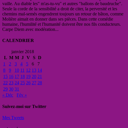
vaille. Au diable les" m'as-tu-vu" et autres "ballons de baudruche".
Seule la corde de la sensibilité a droit de citer, la perversité et les
chemins mal-semés engendrent toujours un retour de bâton, comme
Molière aimait en donner dans ses pièces. Dans cette comédie
humaine, l'humilité et l'humanité doivent être nos fils conducteurs.
Carpe Diem avec modération...
CALENDRIER
janvier 2018
L
M
M
J
V
S
D
1
2
3
4
5
6
7
8
9
10
11
12
13
14
15
16
17
18
19
20
21
22
23
24
25
26
27
28
29
30
31
« Déc
Fév »
Suivez-moi sur Twitter
Mes Tweets