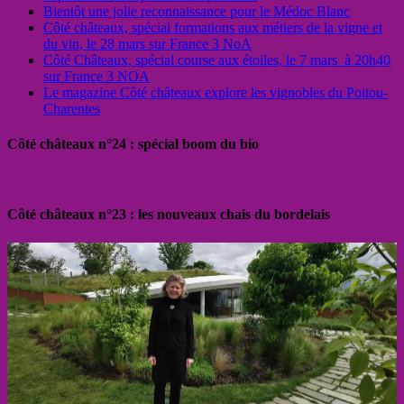
Bientôt une jolie reconnaissance pour le Médoc Blanc
Côté châteaux, spécial formations aux métiers de la vigne et
du vin, le 28 mars sur France 3 NoA
Côté Châteaux, spécial course aux étoiles, le 7 mars à 20h40
sur France 3 NOA
Le magazine Côté châteaux explore les vignobles du Poitou-
Charentes
Côté châteaux n°24 : spécial boom du bio
Côté châteaux n°23 : les nouveaux chais du bordelais