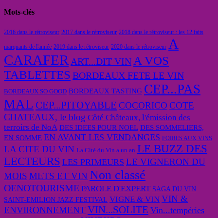
Mots-clés
2016 dans le rétroviseur
2017 dans le rétroviseur
2018 dans le rétroviseur : les 12 faits
A
marquants de l'année
2019 dans le rétroviseur
2020 dans le rétroviseur
CARAFER
A VOS
ART...DIT VIN
TABLETTES
BORDEAUX FETE LE VIN
CEP...PAS
BORDEAUX TASTING
BORDEAUX SO GOOD
MAL
CEP...PITOYABLE
COCORICO
COTE
CHATEAUX, le blog
Côté Châteaux, l'émission des
terroirs de NoA
DES IDEES POUR NOEL
DES SOMMELIERS,
EN AVANT LES VENDANGES
EN SOMME
FOIRES AUX VINS
LE BUZZ DES
LA CITE DU VIN
La Cité du Vin a un an
LECTEURS
LE VIGNERON DU
LES PRIMEURS
Non classé
MOIS
METS ET VIN
OENOTOURISME
PAROLE D'EXPERT
SAGA DU VIN
VIN &
VIGNE & VIN
SAINT-EMILION JAZZ FESTIVAL
VIN...SOLITE
ENVIRONNEMENT
Vin...tempéries