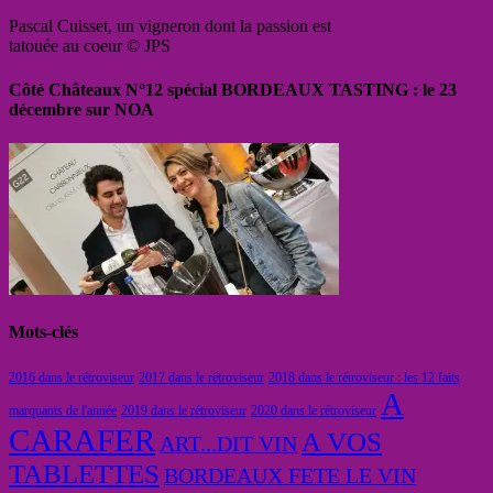
Pascal Cuisset, un vigneron dont la passion est
tatouée au coeur © JPS
Côté Châteaux N°12 spécial BORDEAUX TASTING : le 23
décembre sur NOA
Mots-clés
2016 dans le rétroviseur
2017 dans le rétroviseur
2018 dans le rétroviseur : les 12 faits
A
marquants de l'année
2019 dans le rétroviseur
2020 dans le rétroviseur
CARAFER
A VOS
ART...DIT VIN
TABLETTES
BORDEAUX FETE LE VIN