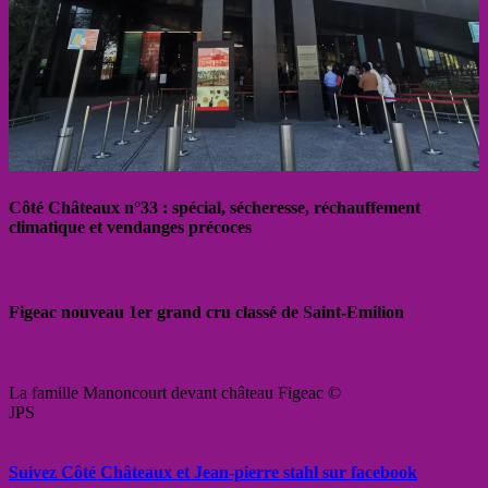
Côté Châteaux n°33 : spécial, sécheresse, réchauffement
climatique et vendanges précoces
Figeac nouveau 1er grand cru classé de Saint-Emilion
La famille Manoncourt devant château Figeac ©
JPS
Suivez Côté Châteaux et Jean-pierre stahl sur facebook