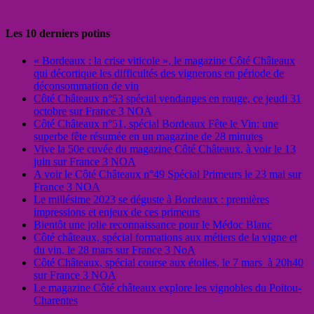
Les 10 derniers potins
« Bordeaux : la crise viticole », le magazine Côté Châteaux
qui décortique les difficultés des vignerons en période de
déconsommation de vin
Côté Châteaux n°53 spécial vendanges en rouge, ce jeudi 31
octobre sur France 3 NOA
Côté Châteaux n°51, spécial Bordeaux Fête le Vin: une
superbe fête résumée en un magazine de 28 minutes
Vive la 50e cuvée du magazine Côté Châteaux, à voir le 13
juin sur France 3 NOA
A voir le Côté Châteaux n°49 Spécial Primeurs le 23 mai sur
France 3 NOA
Le millésime 2023 se déguste à Bordeaux : premières
impressions et enjeux de ces primeurs
Bientôt une jolie reconnaissance pour le Médoc Blanc
Côté châteaux, spécial formations aux métiers de la vigne et
du vin, le 28 mars sur France 3 NoA
Côté Châteaux, spécial course aux étoiles, le 7 mars à 20h40
sur France 3 NOA
Le magazine Côté châteaux explore les vignobles du Poitou-
Charentes