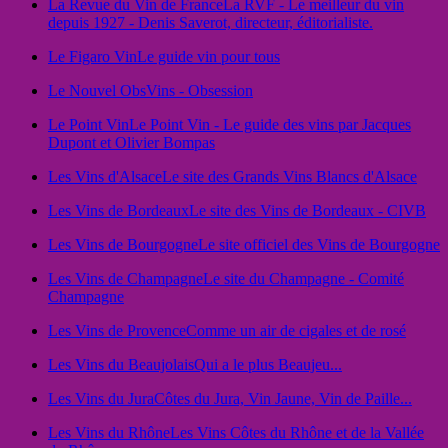
La Revue du Vin de France
La RVF - Le meilleur du vin
depuis 1927 - Denis Saverot, directeur, éditorialiste.
Le Figaro Vin
Le guide vin pour tous
Le Nouvel Obs
Vins - Obsession
Le Point Vin
Le Point Vin - Le guide des vins par Jacques
Dupont et Olivier Bompas
Les Vins d'Alsace
Le site des Grands Vins Blancs d'Alsace
Les Vins de Bordeaux
Le site des Vins de Bordeaux - CIVB
Les Vins de Bourgogne
Le site officiel des Vins de Bourgogne
Les Vins de Champagne
Le site du Champagne - Comité
Champagne
Les Vins de Provence
Comme un air de cigales et de rosé
Les Vins du Beaujolais
Qui a le plus Beaujeu...
Les Vins du Jura
Côtes du Jura, Vin Jaune, Vin de Paille...
Les Vins du Rhône
Les Vins Côtes du Rhône et de la Vallée