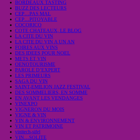
BORDEAUX TASTING
BUZZ DES LECTEURS
CEP…PAS MAL
CEP…PITOYABLE
COCORICO
COTE CHATEAUX, LE BLOG
LA CITE DU VIN
LA CITE DU VIN A UN AN
FOIRES AUX VINS
DES IDEES POUR NOEL
METS ET VIN
OENOTOURISME
PAROLE D’EXPERT
LES PRIMEURS
SAGA DU VIN
SAINT-EMILION JAZZ FESTIVAL
DES SOMMELIERS, EN SOMME
EN AVANT LES VENDANGES
VINEXPO
VIGNERON DU MOIS
VIGNE & VIN
VIN & ENVIRONNEMENT
VIN ET PATRIMOINE
vinitech-sifel
VIN…SOLITE