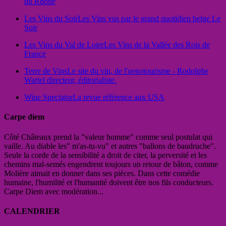
du Rhône
Les Vins du Soir
Les Vins vus par le grand quotidien belge Le
Soir
Les Vins du Val de Loire
Les Vins de la Vallée des Rois de
France
Terre de Vins
Le site du vin, de l'oenotourisme - Rodolphe
Wartel directeur, éditorialiste.
Wine Spectator
La revue référence aux USA
Carpe diem
Côté Châteaux prend la "valeur homme" comme seul postulat qui
vaille. Au diable les" m'as-tu-vu" et autres "ballons de baudruche".
Seule la corde de la sensibilité a droit de citer, la perversité et les
chemins mal-semés engendrent toujours un retour de bâton, comme
Molière aimait en donner dans ses pièces. Dans cette comédie
humaine, l'humilité et l'humanité doivent être nos fils conducteurs.
Carpe Diem avec modération...
CALENDRIER