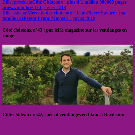
Billet précédent
Côté Châteaux : plus d’1 million 800000 pages
bues…non lues !
30 janvier 2018
Billet suivant
Mercato des châteaux : Jean-Pierre Savare et sa
famille rachètent Franc Mayne
31 janvier 2018
Côté châteaux n°43 : par ici le magazine sur les vendanges en
rouge
Côté châteaux n°42, spécial vendanges en blanc à Bordeaux