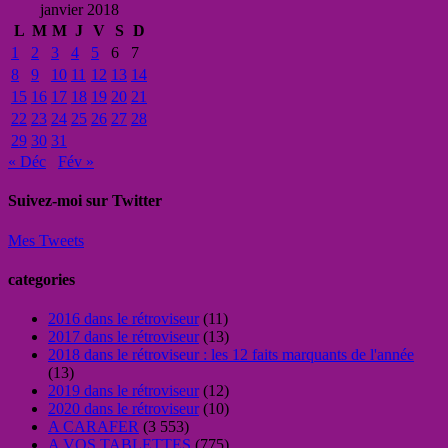
janvier 2018
L
M
M
J
V
S
D
1
2
3
4
5
6
7
8
9
10
11
12
13
14
15
16
17
18
19
20
21
22
23
24
25
26
27
28
29
30
31
« Déc
Fév »
Suivez-moi sur Twitter
Mes Tweets
categories
2016 dans le rétroviseur
(11)
2017 dans le rétroviseur
(13)
2018 dans le rétroviseur : les 12 faits marquants de l'année
(13)
2019 dans le rétroviseur
(12)
2020 dans le rétroviseur
(10)
A CARAFER
(3 553)
A VOS TABLETTES
(775)