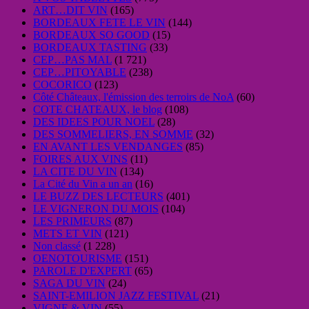
ART…DIT VIN
(165)
BORDEAUX FETE LE VIN
(144)
BORDEAUX SO GOOD
(15)
BORDEAUX TASTING
(33)
CEP…PAS MAL
(1 721)
CEP…PITOYABLE
(238)
COCORICO
(123)
Côté Châteaux, l'émission des terroirs de NoA
(60)
COTE CHATEAUX, le blog
(108)
DES IDEES POUR NOEL
(28)
DES SOMMELIERS, EN SOMME
(32)
EN AVANT LES VENDANGES
(85)
FOIRES AUX VINS
(11)
LA CITE DU VIN
(134)
La Cité du Vin a un an
(16)
LE BUZZ DES LECTEURS
(401)
LE VIGNERON DU MOIS
(104)
LES PRIMEURS
(87)
METS ET VIN
(121)
Non classé
(1 228)
OENOTOURISME
(151)
PAROLE D'EXPERT
(65)
SAGA DU VIN
(24)
SAINT-EMILION JAZZ FESTIVAL
(21)
VIGNE & VIN
(55)