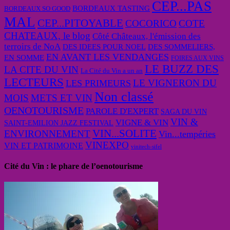
CEP...PAS
BORDEAUX TASTING
BORDEAUX SO GOOD
MAL
CEP...PITOYABLE
COCORICO
COTE
CHATEAUX, le blog
Côté Châteaux, l'émission des
terroirs de NoA
DES IDEES POUR NOEL
DES SOMMELIERS,
EN AVANT LES VENDANGES
EN SOMME
FOIRES AUX VINS
LE BUZZ DES
LA CITE DU VIN
La Cité du Vin a un an
LECTEURS
LE VIGNERON DU
LES PRIMEURS
Non classé
MOIS
METS ET VIN
OENOTOURISME
PAROLE D'EXPERT
SAGA DU VIN
VIN &
VIGNE & VIN
SAINT-EMILION JAZZ FESTIVAL
VIN...SOLITE
ENVIRONNEMENT
Vin...tempéries
VINEXPO
VIN ET PATRIMOINE
vinitech-sifel
Cité du Vin : le phare de l’oenotourisme