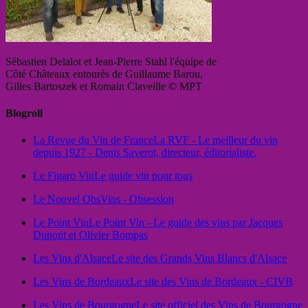
Sébastien Delalot et Jean-Pierre Stahl l'équipe de
Côté Châteaux entourés de Guillaume Barou,
Gilles Bartoszek et Romain Claveille © MPT
Blogroll
La Revue du Vin de France
La RVF - Le meilleur du vin
depuis 1927 - Denis Saverot, directeur, éditorialiste.
Le Figaro Vin
Le guide vin pour tous
Le Nouvel Obs
Vins - Obsession
Le Point Vin
Le Point Vin - Le guide des vins par Jacques
Dupont et Olivier Bompas
Les Vins d'Alsace
Le site des Grands Vins Blancs d'Alsace
Les Vins de Bordeaux
Le site des Vins de Bordeaux - CIVB
Les Vins de Bourgogne
Le site officiel des Vins de Bourgogne