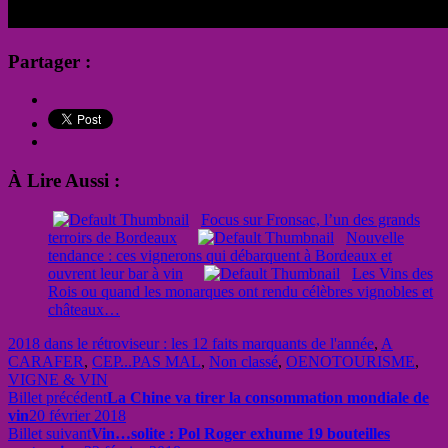
Partager :
À Lire Aussi :
Focus sur Fronsac, l’un des grands
terroirs de Bordeaux
Nouvelle
tendance : ces vignerons qui débarquent à Bordeaux et
ouvrent leur bar à vin
Les Vins des
Rois ou quand les monarques ont rendu célèbres vignobles et
châteaux…
2018 dans le rétroviseur : les 12 faits marquants de l'année
,
A
CARAFER
,
CEP...PAS MAL
,
Non classé
,
OENOTOURISME
,
VIGNE & VIN
Billet précédent
La Chine va tirer la consommation mondiale de
vin
20 février 2018
Billet suivant
Vin…solite : Pol Roger exhume 19 bouteilles