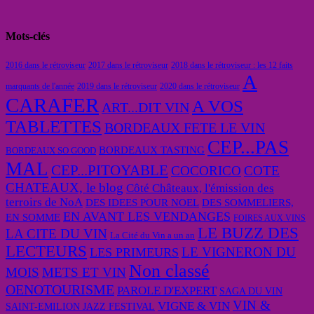
Mots-clés
2016 dans le rétroviseur
2017 dans le rétroviseur
2018 dans le rétroviseur : les 12 faits
A
marquants de l'année
2019 dans le rétroviseur
2020 dans le rétroviseur
CARAFER
A VOS
ART...DIT VIN
TABLETTES
BORDEAUX FETE LE VIN
CEP...PAS
BORDEAUX TASTING
BORDEAUX SO GOOD
MAL
CEP...PITOYABLE
COCORICO
COTE
CHATEAUX, le blog
Côté Châteaux, l'émission des
terroirs de NoA
DES IDEES POUR NOEL
DES SOMMELIERS,
EN AVANT LES VENDANGES
EN SOMME
FOIRES AUX VINS
LE BUZZ DES
LA CITE DU VIN
La Cité du Vin a un an
LECTEURS
LE VIGNERON DU
LES PRIMEURS
Non classé
MOIS
METS ET VIN
OENOTOURISME
PAROLE D'EXPERT
SAGA DU VIN
VIN &
VIGNE & VIN
SAINT-EMILION JAZZ FESTIVAL