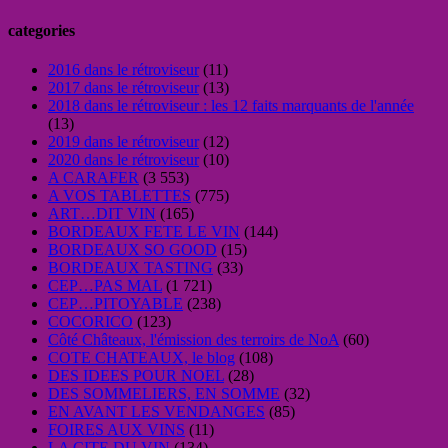
categories
2016 dans le rétroviseur
(11)
2017 dans le rétroviseur
(13)
2018 dans le rétroviseur : les 12 faits marquants de l'année
(13)
2019 dans le rétroviseur
(12)
2020 dans le rétroviseur
(10)
A CARAFER
(3 553)
A VOS TABLETTES
(775)
ART…DIT VIN
(165)
BORDEAUX FETE LE VIN
(144)
BORDEAUX SO GOOD
(15)
BORDEAUX TASTING
(33)
CEP…PAS MAL
(1 721)
CEP…PITOYABLE
(238)
COCORICO
(123)
Côté Châteaux, l'émission des terroirs de NoA
(60)
COTE CHATEAUX, le blog
(108)
DES IDEES POUR NOEL
(28)
DES SOMMELIERS, EN SOMME
(32)
EN AVANT LES VENDANGES
(85)
FOIRES AUX VINS
(11)
LA CITE DU VIN
(134)