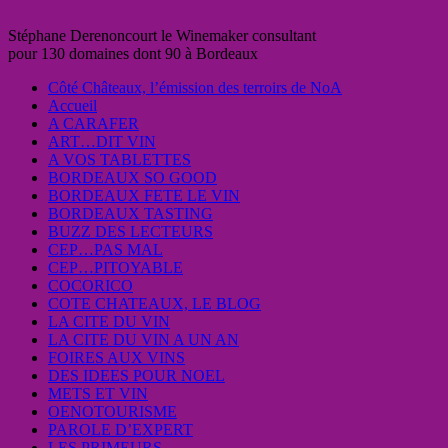
Stéphane Derenoncourt le Winemaker consultant
pour 130 domaines dont 90 à Bordeaux
Côté Châteaux, l’émission des terroirs de NoA
Accueil
A CARAFER
ART…DIT VIN
A VOS TABLETTES
BORDEAUX SO GOOD
BORDEAUX FETE LE VIN
BORDEAUX TASTING
BUZZ DES LECTEURS
CEP…PAS MAL
CEP…PITOYABLE
COCORICO
COTE CHATEAUX, LE BLOG
LA CITE DU VIN
LA CITE DU VIN A UN AN
FOIRES AUX VINS
DES IDEES POUR NOEL
METS ET VIN
OENOTOURISME
PAROLE D’EXPERT
LES PRIMEURS