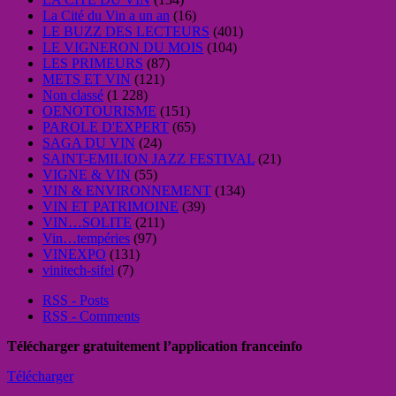
La Cité du Vin a un an
(16)
LE BUZZ DES LECTEURS
(401)
LE VIGNERON DU MOIS
(104)
LES PRIMEURS
(87)
METS ET VIN
(121)
Non classé
(1 228)
OENOTOURISME
(151)
PAROLE D'EXPERT
(65)
SAGA DU VIN
(24)
SAINT-EMILION JAZZ FESTIVAL
(21)
VIGNE & VIN
(55)
VIN & ENVIRONNEMENT
(134)
VIN ET PATRIMOINE
(39)
VIN…SOLITE
(211)
Vin…tempéries
(97)
VINEXPO
(131)
vinitech-sifel
(7)
RSS - Posts
RSS - Comments
Télécharger gratuitement l’application franceinfo
Télécharger