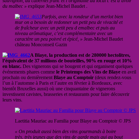
sauvignon, du cabernet franc et l’originalité au local c’est d’avoir
du malbec »
explique Jean-Michel Baudet
.
Parfois, avec la rondeur d’un merlot bien
mur on a besoin de redonner un petit peu de vivacité et
de fraîcheur avec un petit peu d emalbec et puis au
niveau arômatique, c’est complémentaire avec un
caractère un peu poivré et épicé, »
Jean-Michel Baudet
château Monconseil Gazin
A Blaye, la production est de 280000 hectolitres,
l’équivalent de 37 millions de bouteilles, 90% en rouge et 10%
en blanc.
Des vignerons qui se bougent et qui organisent quelques
événements phares comme
le Printemps des Vins de Blaye
en avril
prochain ou dernièrement
Blaye au Comptoir
(deux rendez-vous
l’un à l’automne à Paris et l’autre en février à Bordeaux, avec
bientôt Bruxelles aussi) où une cinquantaine de vignerons
investissent cavistes, brasseries et restaurants pour faire découvrir
leurs vins.
Laetitia Mauriac au Familia pour Blaye au Comptoir © JPS
« On produit aussi bien des vins gourmands à boire
très, très jeunes que des vins de garde mais qui au bout