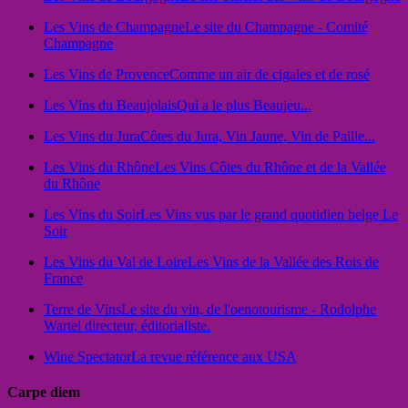
Les Vins de Champagne
Le site du Champagne - Comité
Champagne
Les Vins de Provence
Comme un air de cigales et de rosé
Les Vins du Beaujolais
Qui a le plus Beaujeu...
Les Vins du Jura
Côtes du Jura, Vin Jaune, Vin de Paille...
Les Vins du Rhône
Les Vins Côtes du Rhône et de la Vallée
du Rhône
Les Vins du Soir
Les Vins vus par le grand quotidien belge Le
Soir
Les Vins du Val de Loire
Les Vins de la Vallée des Rois de
France
Terre de Vins
Le site du vin, de l'oenotourisme - Rodolphe
Wartel directeur, éditorialiste.
Wine Spectator
La revue référence aux USA
Carpe diem