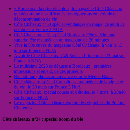
« Bordeaux : la crise viticole », le magazine Côté Châteaux
qui décortique les difficultés des vignerons en période de
déconsommation de vin
Côté Châteaux n°53 spécial vendanges en rouge, ce jeudi 31
octobre sur France 3 NOA
Côté Châteaux n°51, spécial Bordeaux Fête le Vin: une
superbe fête résumée en un magazine de 28 minutes
Vive la 50e cuvée du magazine Côté Châteaux, à voir le 13
juin sur France 3 NOA
A voir le Côté Châteaux n°49 Spécial Primeurs le 23 mai sur
France 3 NOA
Le millésime 2023 se déguste à Bordeaux : premières
impressions et enjeux de ces primeurs
Bientôt une jolie reconnaissance pour le Médoc Blanc
Côté châteaux, spécial formations aux métiers de la vigne et
du vin, le 28 mars sur France 3 NoA
Côté Châteaux, spécial course aux étoiles, le 7 mars à 20h40
sur France 3 NOA
Le magazine Côté châteaux explore les vignobles du Poitou-
Charentes
Côté châteaux n°24 : spécial boom du bio