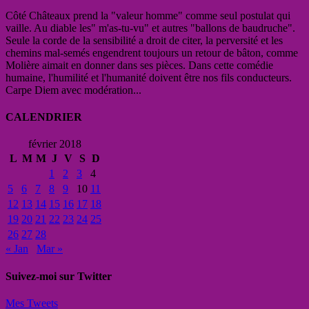
Côté Châteaux prend la "valeur homme" comme seul postulat qui
vaille. Au diable les" m'as-tu-vu" et autres "ballons de baudruche".
Seule la corde de la sensibilité a droit de citer, la perversité et les
chemins mal-semés engendrent toujours un retour de bâton, comme
Molière aimait en donner dans ses pièces. Dans cette comédie
humaine, l'humilité et l'humanité doivent être nos fils conducteurs.
Carpe Diem avec modération...
CALENDRIER
février 2018
L
M
M
J
V
S
D
1
2
3
4
5
6
7
8
9
10
11
12
13
14
15
16
17
18
19
20
21
22
23
24
25
26
27
28
« Jan
Mar »
Suivez-moi sur Twitter
Mes Tweets