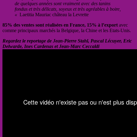
de quelques années sont vraiment avec des tanins
fondus et très délicats, soyeux et très agréables à boire,
«
Laetitia Mauriac château la Levrette
85% des ventes sont réalisées en France, 15% à l’export
avec
comme principaux marchés la Belgique, la Chine et les Etats-Unis.
Regardez le reportage de Jean-Pierre Stahl, Pascal Lécuyer, Eric
Delwarde, Ines Cardenas et Jean-Marc Ceccaldi