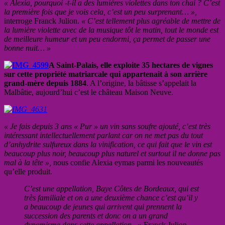
« Alexia, pourquoi -t-il a des lumières violettes dans ton chai ? C’est
la première fois que je vois cela, c’est un peu surprenant… »,
interroge Franck Julion.
« C’est tellement plus agréable de mettre de
la lumière violette avec de la musique tôt le matin, tout le monde est
de meilleure humeur et un peu endormi, ça permet de passer une
bonne nuit… »
A Saint-Palais, elle exploite 35 hectares de vignes
sur cette propriété matriarcale qui appartenait à son arrière
grand-mère depuis 1884
. A l’origine, la bâtisse s’appelait la
Malbâtie, aujourd’hui c’est le château Maison Neuve.
« Je fais depuis 3 ans « Pur » un vin sans soufre ajouté, c’est très
intéressant intellectuellement parlant car on ne met pas du tout
d’anhydrite sulfureux dans la vinification, ce qui fait que le vin est
beaucoup plus noir, beaucoup plus naturel et surtout il ne donne pas
mal à la tête »,
nous confie Alexia eymas parmi les nouveautés
qu’elle produit.
C’est une appellation, Baye Côtes de Bordeaux, qui est
très familiale et on a une deuxième chance c’est qu’il y
a beaucoup de jeunes qui arrivent qui prennent la
succession des parents et donc on a un grand
dynamisme dans cette appellation
, » Franck Julion,