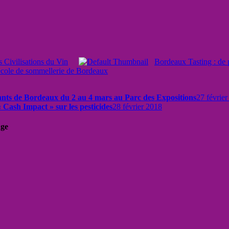
s Civilisations du Vin
Bordeaux Tasting : de p
école de sommellerie de Bordeaux
ants de Bordeaux du 2 au 4 mars au Parc des Expositions
27 févrie
 Cash Impact » sur les pesticides
28 février 2018
uge