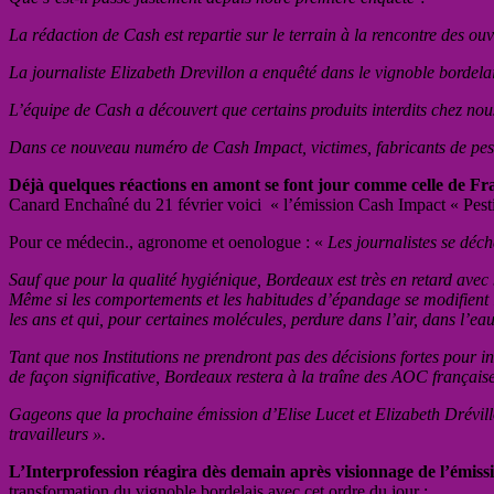
La rédaction de Cash est repartie sur le terrain à la rencontre des ouv
La journaliste Elizabeth Drevillon a enquêté dans le vignoble bordel
L’équipe de Cash a découvert que certains produits interdits chez nou
Dans ce nouveau numéro de Cash Impact, victimes, fabricants de pestici
Déjà quelques réactions en amont se font jour comme celle de F
Canard Enchaîné du 21 février voici « l’émission Cash Impact « Pesti
Pour ce médecin., agronome et oenologue : «
Les journalistes se déc
Sauf que pour la qualité hygiénique, Bordeaux est très en retard ave
Même si les comportements et les habitudes d’épandage se modifient le
les ans et qui, pour certaines molécules, perdure dans l’air, dans l’ea
Tant que nos Institutions ne prendront pas des décisions fortes pour i
de façon significative, Bordeaux restera à la traîne des AOC françaises
Gageons que la prochaine émission d’Elise Lucet et Elizabeth Drévill
travailleurs ».
L’Interprofession réagira dès demain après visionnage de l’émissi
transformation du vignoble bordelais avec cet ordre du jour :