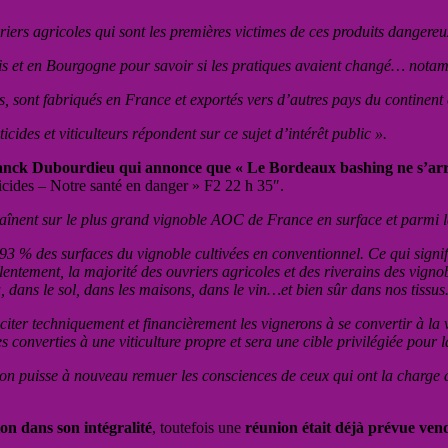
riers agricoles qui sont les premières victimes de ces produits dangereu
ais et en Bourgogne pour savoir si les pratiques avaient changé… notam
s, sont fabriqués en France et exportés vers d’autres pays du continent 
des et viticulteurs répondent sur ce sujet d’intérêt public ».
ranck Dubourdieu qui annonce que « Le Bordeaux bashing ne s’arr
cides – Notre santé en danger » F2 22 h 35″.
haînent sur le plus grand vignoble AOC de France en surface et parmi l
c 93 % des surfaces du vignoble cultivées en conventionnel. Ce qui sig
ntement, la majorité des ouvriers agricoles et des riverains des vignob
u, dans le sol, dans les maisons, dans le vin…et bien sûr dans nos tissus
nciter techniquement et financièrement les vignerons à se convertir à la 
 converties à une viticulture propre et sera une cible privilégiée pour l
on puisse à nouveau remuer les consciences de ceux qui ont la charge 
on dans son intégralité
, toutefois une
réunion était déjà prévue ven