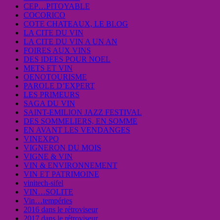
CEP…PITOYABLE
COCORICO
COTE CHATEAUX, LE BLOG
LA CITE DU VIN
LA CITE DU VIN A UN AN
FOIRES AUX VINS
DES IDEES POUR NOEL
METS ET VIN
OENOTOURISME
PAROLE D’EXPERT
LES PRIMEURS
SAGA DU VIN
SAINT-EMILION JAZZ FESTIVAL
DES SOMMELIERS, EN SOMME
EN AVANT LES VENDANGES
VINEXPO
VIGNERON DU MOIS
VIGNE & VIN
VIN & ENVIRONNEMENT
VIN ET PATRIMOINE
vinitech-sifel
VIN…SOLITE
Vin…tempéries
2016 dans le rétroviseur
2017 dans le rétroviseur