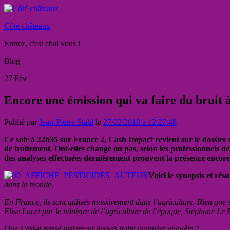
Côté châteaux
Entrez, c'est chai vous !
Blog
27
Fév
Encore une émission qui va faire du bruit 
Publié par
Jean-Pierre Stahl
le
27/02/2018 à 12:27:48
Ce soir à 22h35 sur France 2, Cash Impact revient sur le dossier s
de traitement. Ont-elles changé ou pas, selon les professionnels des
des analyses effectuées dernièrement prouvent la présence encore 
Voici le synopsis et rés
dans le monde.
En France, ils sont utilisés massivement dans l’agriculture. Rien que 
Elise Lucet par le ministre de l’agriculture de l’époque, Stéphane Le F
Que s’est-il passé justement depuis notre première enquête ?