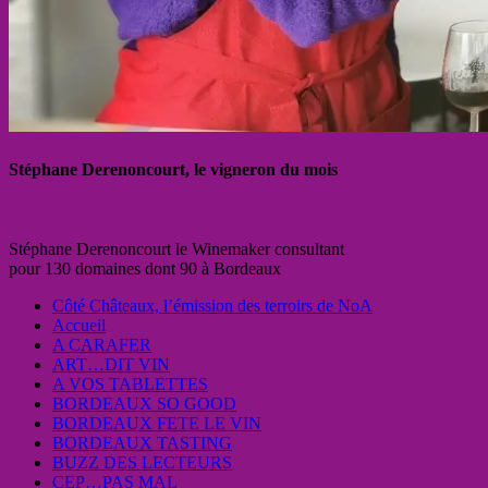
Stéphane Derenoncourt, le vigneron du mois
Stéphane Derenoncourt le Winemaker consultant
pour 130 domaines dont 90 à Bordeaux
Côté Châteaux, l’émission des terroirs de NoA
Accueil
A CARAFER
ART…DIT VIN
A VOS TABLETTES
BORDEAUX SO GOOD
BORDEAUX FETE LE VIN
BORDEAUX TASTING
BUZZ DES LECTEURS
CEP…PAS MAL