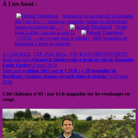
À Lire Aussi :
Ambiance bio au marché Gourmand
des Vins Bio : « jamais un pesticide, jamais un désherbant,
jamais un insecticide… »
Smith
Haut Lafitte : cap sur la cop 21
COP21 : « un voyage pour le climat » 1800 bouteilles de
Bordeaux à Paris en péniche
A CARAFER
,
CEP...PAS MAL
,
VIN & ENVIRONNEMENT
Billet précédent
Quand la biodiversité a droit de cité au Domaine
Emile Grelier
13 mars 2018
Billet suivant
Bilan 2017 par le CIVB : « 20 bouteilles de
Bordeaux vendues chaque seconde dans le monde ! »
14 mars
2018
Côté châteaux n°43 : par ici le magazine sur les vendanges en
rouge