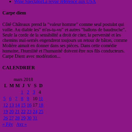
Wine Spectator
La revue référence aux USA
Carpe diem
Côté Châteaux prend la "valeur homme" comme seul postulat qui
vaille. Au diable les" m'as-tu-vu" et autres "ballons de baudruche".
Seule la corde de la sensibilité a droit de citer, la perversité et les
chemins mal-semés engendrent toujours un retour de bâton, comme
Molière aimait en donner dans ses pièces. Dans cette comédie
humaine, l'humilité et l'humanité doivent être nos fils conducteurs.
Carpe Diem avec modération...
CALENDRIER
mars 2018
L
M
M
J
V
S
D
1
2
3
4
5
6
7
8
9
10
11
12
13
14
15
16
17
18
19
20
21
22
23
24
25
26
27
28
29
30
31
« Fév
Avr »