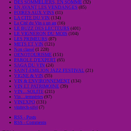
DES SOMMELIERS, EN SOMME
(32)
EN AVANT LES VENDANGES
(85)
FOIRES AUX VINS
(11)
LA CITE DU VIN
(134)
La Cité du Vin a un an
(16)
LE BUZZ DES LECTEURS
(401)
LE VIGNERON DU MOIS
(104)
LES PRIMEURS
(87)
METS ET VIN
(121)
Non classé
(1 228)
OENOTOURISME
(151)
PAROLE D'EXPERT
(65)
SAGA DU VIN
(24)
SAINT-EMILION JAZZ FESTIVAL
(21)
VIGNE & VIN
(55)
VIN & ENVIRONNEMENT
(134)
VIN ET PATRIMOINE
(39)
VIN…SOLITE
(211)
Vin…tempéries
(97)
VINEXPO
(131)
vinitech-sifel
(7)
RSS - Posts
RSS - Comments