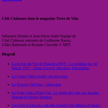
Côté Châteaux dans le magazine Terre de Vins
Sébastien Delalot et Jean-Pierre Stahl l'équipe de
Côté Châteaux entourés de Guillaume Barou,
Gilles Bartoszek et Romain Claveille © MPT
Blogroll
La Revue du Vin de France
La RVF - Le meilleur du vin
depuis 1927 - Denis Saverot, directeur, éditorialiste.
Le Figaro Vin
Le guide vin pour tous
Le Nouvel Obs
Vins - Obsession
Le Point Vin
Le Point Vin - Le guide des vins par Jacques
Dupont et Olivier Bompas
Les Vins d'Alsace
Le site des Grands Vins Blancs d'Alsace