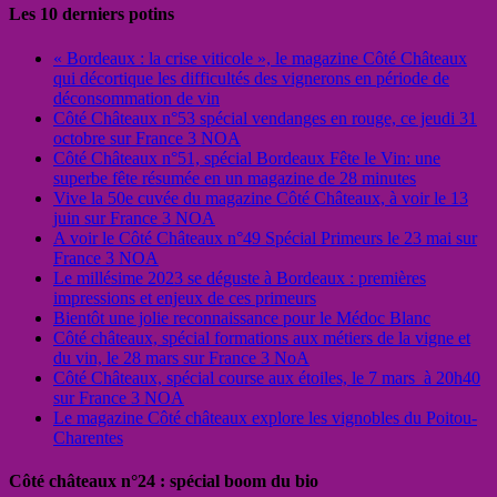
Les 10 derniers potins
« Bordeaux : la crise viticole », le magazine Côté Châteaux
qui décortique les difficultés des vignerons en période de
déconsommation de vin
Côté Châteaux n°53 spécial vendanges en rouge, ce jeudi 31
octobre sur France 3 NOA
Côté Châteaux n°51, spécial Bordeaux Fête le Vin: une
superbe fête résumée en un magazine de 28 minutes
Vive la 50e cuvée du magazine Côté Châteaux, à voir le 13
juin sur France 3 NOA
A voir le Côté Châteaux n°49 Spécial Primeurs le 23 mai sur
France 3 NOA
Le millésime 2023 se déguste à Bordeaux : premières
impressions et enjeux de ces primeurs
Bientôt une jolie reconnaissance pour le Médoc Blanc
Côté châteaux, spécial formations aux métiers de la vigne et
du vin, le 28 mars sur France 3 NoA
Côté Châteaux, spécial course aux étoiles, le 7 mars à 20h40
sur France 3 NOA
Le magazine Côté châteaux explore les vignobles du Poitou-
Charentes
Côté châteaux n°24 : spécial boom du bio