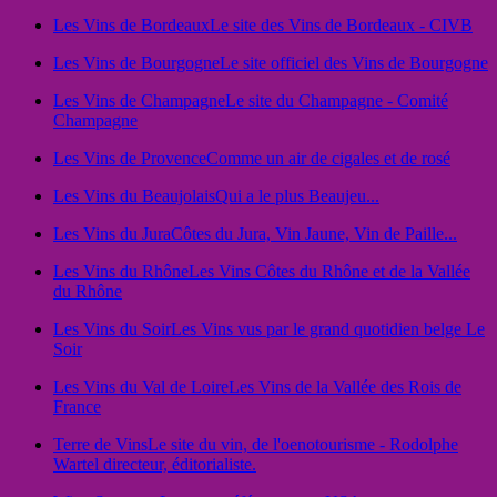
Les Vins de Bordeaux
Le site des Vins de Bordeaux - CIVB
Les Vins de Bourgogne
Le site officiel des Vins de Bourgogne
Les Vins de Champagne
Le site du Champagne - Comité
Champagne
Les Vins de Provence
Comme un air de cigales et de rosé
Les Vins du Beaujolais
Qui a le plus Beaujeu...
Les Vins du Jura
Côtes du Jura, Vin Jaune, Vin de Paille...
Les Vins du Rhône
Les Vins Côtes du Rhône et de la Vallée
du Rhône
Les Vins du Soir
Les Vins vus par le grand quotidien belge Le
Soir
Les Vins du Val de Loire
Les Vins de la Vallée des Rois de
France
Terre de Vins
Le site du vin, de l'oenotourisme - Rodolphe
Wartel directeur, éditorialiste.