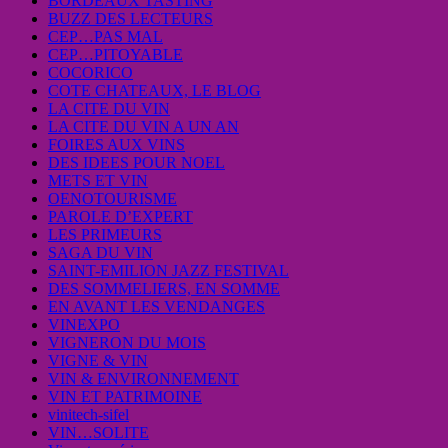
BORDEAUX TASTING
BUZZ DES LECTEURS
CEP…PAS MAL
CEP…PITOYABLE
COCORICO
COTE CHATEAUX, LE BLOG
LA CITE DU VIN
LA CITE DU VIN A UN AN
FOIRES AUX VINS
DES IDEES POUR NOEL
METS ET VIN
OENOTOURISME
PAROLE D’EXPERT
LES PRIMEURS
SAGA DU VIN
SAINT-EMILION JAZZ FESTIVAL
DES SOMMELIERS, EN SOMME
EN AVANT LES VENDANGES
VINEXPO
VIGNERON DU MOIS
VIGNE & VIN
VIN & ENVIRONNEMENT
VIN ET PATRIMOINE
vinitech-sifel
VIN…SOLITE