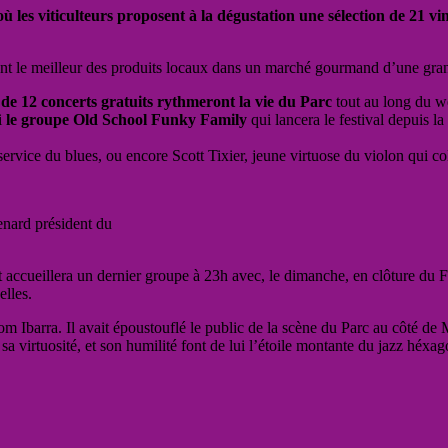
ù les viticulteurs proposent à la
dégustation une sélection de 21 v
ent le meilleur des produits locaux dans un marché gourmand d’une gran
de 12 concerts gratuits rythmeront la vie du Parc
tout au long du we
i
le groupe Old School Funky Family
qui lancera le festival depuis 
ervice du blues, ou encore Scott Tixier, jeune virtuose du violon qui co
nard président du
 accueillera un dernier groupe à 23h avec, le dimanche, en clôture du Fes
elles.
 Ibarra. Il avait époustouflé le public de la scène du Parc au côté de M
 sa virtuosité, et son humilité font de lui l’étoile montante du jazz héx