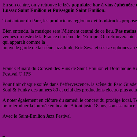
En son centre, on y retrouve
le très populaire bar à vins éphémère o
Lussac Saint-Émilion
et Puisseguin Saint-Émilion.
Tout autour du Parc, les producteurs régionaux et food-trucks propos
Bien entendu, la musique sera l’élément central de ce lieu.
Pas moins 
venues du reste de la France et même de l’Europe. On retrouvera ains
qui apparaît comme la
nouvelle garde de la scène jazz-funk, Eric Seva et ses saxophones au s
Franck Binard du Conseil des Vins de Saint-Emilion et Dominique Re
Festival © JPS
Pour finir chaque soirée dans l’effervescence, la scène du Parc Guadet
Soul & Funky des années 80 et celui des productions électro plus actu
A noter également en clôture du samedi le concert du prodige local, Tom
pour terminer la journée en beauté. A tout juste 18 ans, son assurance,
Avec le Saint-Emilion Jazz Festival