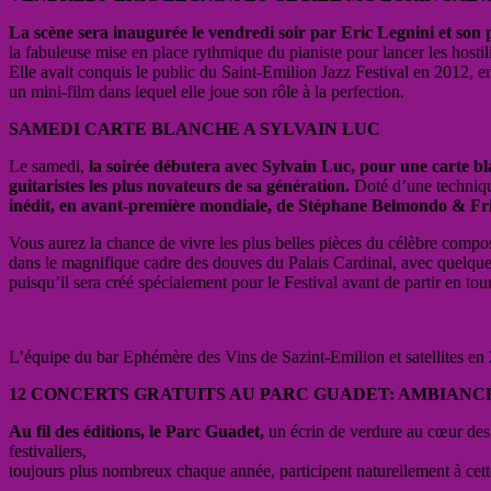
La scène sera inaugurée le vendredi soir par Eric Legnini et son
la fabuleuse mise en place rythmique du pianiste pour lancer les hostil
Elle avait conquis le public du Saint-Emilion Jazz Festival en 2012, en
un mini-film dans lequel elle joue son rôle à la perfection.
SAMEDI CARTE BLANCHE A SYLVAIN LUC
Le samedi,
la soirée débutera avec Sylvain Luc, pour une carte blan
guitaristes les plus novateurs de sa génération.
Doté d’une techniqu
inédit, en avant-première mondiale, de Stéphane Belmondo & Fri
Vous aurez la chance de vivre les plus belles pièces du célèbre compos
dans le magnifique cadre des douves du Palais Cardinal, avec quelque
puisqu’il sera créé spécialement pour le Festival avant de partir en to
L’équipe du bar Ephémère des Vins de Sazint-Emilion et satellites e
12 CONCERTS GRATUITS AU PARC GUADET: AMBIANC
Au fil des éditions, le Parc Guadet,
un écrin de verdure au cœur des p
festivaliers,
toujours plus nombreux chaque année, participent naturellement à cett