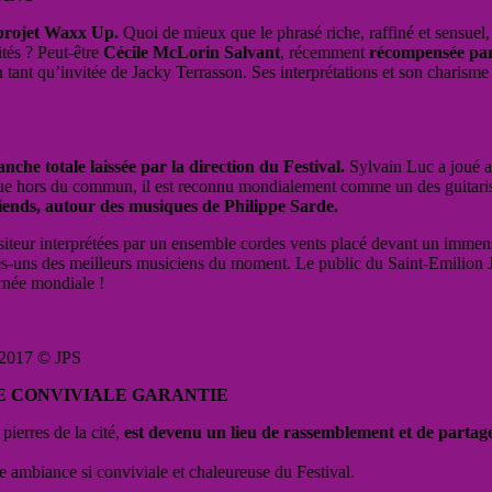
 projet Waxx Up.
Quoi de mieux que le phrasé riche, raffiné et sensuel, 
ités ? Peut-être
Cécile McLorin Salvant
, récemment
récompensée pa
 tant qu’invitée de Jacky Terrasson. Ses interprétations et son charisme
che totale laissée par la direction du Festival.
Sylvain Luc a joué a
e hors du commun, il est reconnu mondialement comme un des guitariste
ends, autour des musiques de Philippe Sarde.
iteur interprétées par un ensemble cordes vents placé devant un immense 
s-uns des meilleurs musiciens du moment. Le public du Saint-Emilion Ja
urnée mondiale !
n 2017 © JPS
E CONVIVIALE GARANTIE
ierres de la cité,
est devenu un lieu de rassemblement et de partag
e ambiance si conviviale et chaleureuse du Festival.