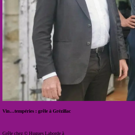
Vin…tempéries : grêle à Grézillac
Grêle chez © Hugues Laborde à