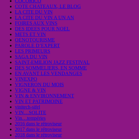
COCORICO
COTE CHATEAUX, LE BLOG
LA CITE DU VIN
LA CITE DU VIN A UN AN
FOIRES AUX VINS
DES IDEES POUR NOEL
METS ET VIN
OENOTOURISME
PAROLE D’EXPERT
LES PRIMEURS
SAGA DU VIN
SAINT-EMILION JAZZ FESTIVAL
DES SOMMELIERS, EN SOMME
EN AVANT LES VENDANGES
VINEXPO
VIGNERON DU MOIS
VIGNE & VIN
VIN & ENVIRONNEMENT
VIN ET PATRIMOINE
vinitech-sifel
VIN…SOLITE
Vin…tempéries
2016 dans le rétroviseur
2017 dans le rétroviseur
2018 dans le rétroviseur