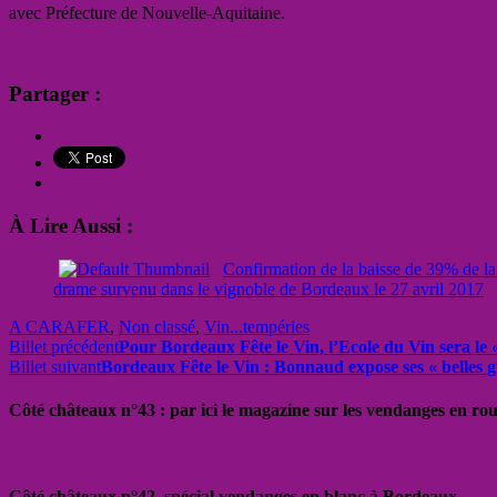
avec Préfecture de Nouvelle-Aquitaine.
Partager :
À Lire Aussi :
Confirmation de la baisse de 39% de la
drame survenu dans le vignoble de Bordeaux le 27 avril 2017
A CARAFER
,
Non classé
,
Vin...tempéries
Billet précédent
Pour Bordeaux Fête le Vin, l’Ecole du Vin sera le «
Billet suivant
Bordeaux Fête le Vin : Bonnaud expose ses « belles g
Côté châteaux n°43 : par ici le magazine sur les vendanges en ro
Côté châteaux n°42, spécial vendanges en blanc à Bordeaux