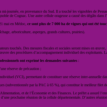
à la mi-journée, en provenance du Sud. Il a touché les vignobles de Pes
ignoble de Cognac. Une autre cellule orageuse a causé des dégâts dans 
e 21 mai en Médoc,
ce sont plus de 7 000 ha de vignes qui ont été tou
chage, arboriculture, asperges, grands cultures, prairies).
érateurs touchés. Des mesures fiscales et sociales seront mises en œuvre, 
en œuvre des procédures d’accompagnement individuel des exploitants. La
rofessionnels ont exprimé les demandes suivantes
:
d’une réserve de précaution ;
dividuel (VCI), permettant de constituer une réserve inter-annuelle d
ues (subventionnée par la PAC à 65 %), qui constitue le meilleur filet de
’Alimentation, et de l’Économie et des Finances. Le préfet a assuré l’e
 d’une prochaine réunion de la cellule départementale. D’autres réunion