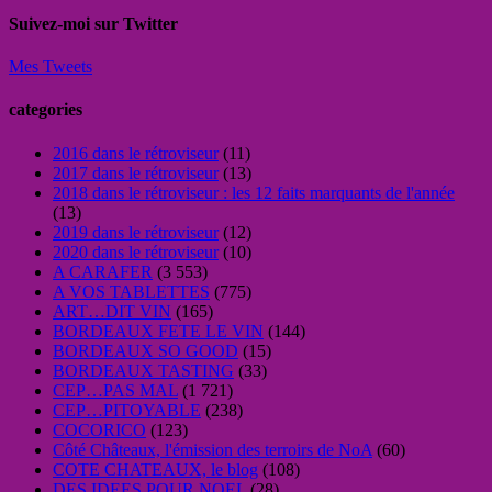
Suivez-moi sur Twitter
Mes Tweets
categories
2016 dans le rétroviseur
(11)
2017 dans le rétroviseur
(13)
2018 dans le rétroviseur : les 12 faits marquants de l'année
(13)
2019 dans le rétroviseur
(12)
2020 dans le rétroviseur
(10)
A CARAFER
(3 553)
A VOS TABLETTES
(775)
ART…DIT VIN
(165)
BORDEAUX FETE LE VIN
(144)
BORDEAUX SO GOOD
(15)
BORDEAUX TASTING
(33)
CEP…PAS MAL
(1 721)
CEP…PITOYABLE
(238)
COCORICO
(123)
Côté Châteaux, l'émission des terroirs de NoA
(60)
COTE CHATEAUX, le blog
(108)
DES IDEES POUR NOEL
(28)