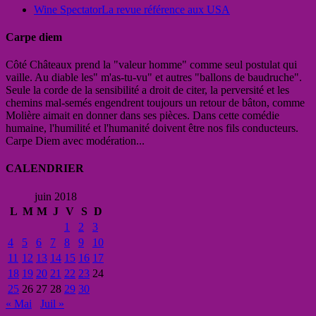
Wine Spectator
La revue référence aux USA
Carpe diem
Côté Châteaux prend la "valeur homme" comme seul postulat qui
vaille. Au diable les" m'as-tu-vu" et autres "ballons de baudruche".
Seule la corde de la sensibilité a droit de citer, la perversité et les
chemins mal-semés engendrent toujours un retour de bâton, comme
Molière aimait en donner dans ses pièces. Dans cette comédie
humaine, l'humilité et l'humanité doivent être nos fils conducteurs.
Carpe Diem avec modération...
CALENDRIER
juin 2018
L
M
M
J
V
S
D
1
2
3
4
5
6
7
8
9
10
11
12
13
14
15
16
17
18
19
20
21
22
23
24
25
26
27
28
29
30
« Mai
Juil »