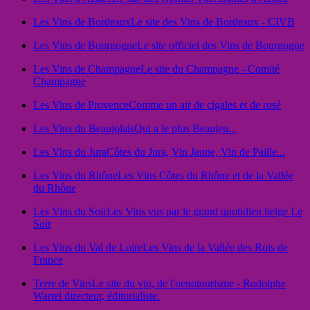
Les Vins de Bordeaux
Le site des Vins de Bordeaux - CIVB
Les Vins de Bourgogne
Le site officiel des Vins de Bourgogne
Les Vins de Champagne
Le site du Champagne - Comité
Champagne
Les Vins de Provence
Comme un air de cigales et de rosé
Les Vins du Beaujolais
Qui a le plus Beaujeu...
Les Vins du Jura
Côtes du Jura, Vin Jaune, Vin de Paille...
Les Vins du Rhône
Les Vins Côtes du Rhône et de la Vallée
du Rhône
Les Vins du Soir
Les Vins vus par le grand quotidien belge Le
Soir
Les Vins du Val de Loire
Les Vins de la Vallée des Rois de
France
Terre de Vins
Le site du vin, de l'oenotourisme - Rodolphe
Wartel directeur, éditorialiste.