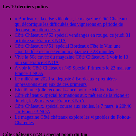
Les 10 derniers potins
« Bordeaux : la crise viticole », le magazine Côté Châteaux
qui décortique les difficultés des vignerons en période de
déconsommation de vin
Côté Châteaux n°53 spécial vendanges en rouge, ce jeudi 31
octobre sur France 3 NOA
Côté Châteaux n°51, spécial Bordeaux Fête le Vin: une
superbe fête résumée en un magazine de 28 minutes
Vive la 50e cuvée du magazine Côté Châteaux, à voir le 13
juin sur France 3 NOA
A voir le Côté Châteaux n°49 Spécial Primeurs le 23 mai sur
France 3 NOA
Le millésime 2023 se déguste à Bordeaux : premières
impressions et enjeux de ces primeurs
Bientôt une jolie reconnaissance pour le Médoc Blanc
Côté châteaux, spécial formations aux métiers de la vigne et
du vin, le 28 mars sur France 3 NoA
Côté Châteaux, spécial course aux étoiles, le 7 mars à 20h40
sur France 3 NOA
Le magazine Côté châteaux explore les vignobles du Poitou-
Charentes
Côté châteaux n°24 : spécial boom du bio