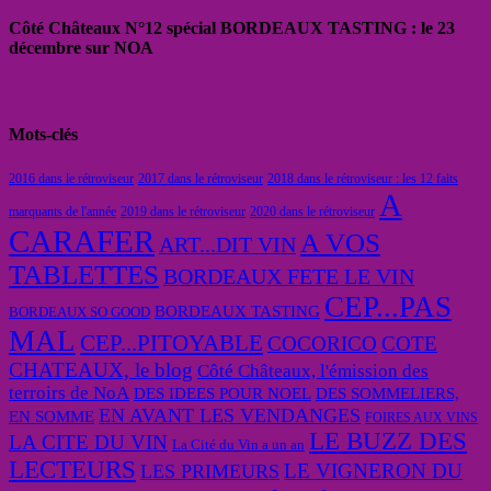
Côté Châteaux N°12 spécial BORDEAUX TASTING : le 23
décembre sur NOA
Mots-clés
2016 dans le rétroviseur
2017 dans le rétroviseur
2018 dans le rétroviseur : les 12 faits
A
marquants de l'année
2019 dans le rétroviseur
2020 dans le rétroviseur
CARAFER
A VOS
ART...DIT VIN
TABLETTES
BORDEAUX FETE LE VIN
CEP...PAS
BORDEAUX TASTING
BORDEAUX SO GOOD
MAL
CEP...PITOYABLE
COCORICO
COTE
CHATEAUX, le blog
Côté Châteaux, l'émission des
terroirs de NoA
DES IDEES POUR NOEL
DES SOMMELIERS,
EN AVANT LES VENDANGES
EN SOMME
FOIRES AUX VINS
LE BUZZ DES
LA CITE DU VIN
La Cité du Vin a un an
LECTEURS
LE VIGNERON DU
LES PRIMEURS