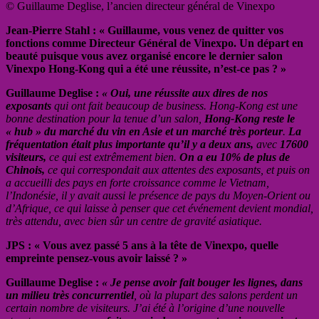
© Guillaume Deglise, l’ancien directeur général de Vinexpo
Jean-Pierre Stahl : « Guillaume, vous venez de quitter vos
fonctions comme Directeur Général de Vinexpo. Un départ en
beauté puisque vous avez organisé encore le dernier salon
Vinexpo Hong-Kong qui a été une réussite, n’est-ce pas ? »
Guillaume Deglise :
« Oui, une réussite aux dires de nos
exposants
qui ont fait beaucoup de business. Hong-Kong est une
bonne destination pour la tenue d’un salon,
Hong-Kong reste le
« hub » du marché du vin en Asie et un marché très porteur
.
La
fréquentation était plus importante qu’il y a deux ans,
avec
17600
visiteurs,
ce qui est extrêmement bien.
On a eu 10% de plus de
Chinois,
ce qui correspondait aux attentes des exposants, et puis on
a accueilli des pays en forte croissance comme le Vietnam,
l’Indonésie, il y avait aussi le présence de pays du Moyen-Orient ou
d’Afrique, ce qui laisse à penser que cet événement devient mondial,
très attendu, avec bien sûr un centre de gravité asiatique.
JPS : « Vous avez passé 5 ans à la tête de Vinexpo, quelle
empreinte pensez-vous avoir laissé ? »
Guillaume Deglise :
« Je pense avoir fait bouger les lignes, dans
un milieu très concurrentiel
, où la plupart des salons perdent un
certain nombre de visiteurs. J’ai été à l’origine d’une nouvelle