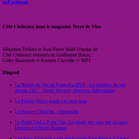
onFacebook
Côté Châteaux dans le magazine Terre de Vins
Sébastien Delalot et Jean-Pierre Stahl l'équipe de
Côté Châteaux entourés de Guillaume Barou,
Gilles Bartoszek et Romain Claveille © MPT
Blogroll
La Revue du Vin de France
La RVF - Le meilleur du vin
depuis 1927 - Denis Saverot, directeur, éditorialiste.
Le Figaro Vin
Le guide vin pour tous
Le Nouvel Obs
Vins - Obsession
Le Point Vin
Le Point Vin - Le guide des vins par Jacques
Dupont et Olivier Bompas
Les Vins d'Alsace
Le site des Grands Vins Blancs d'Alsace