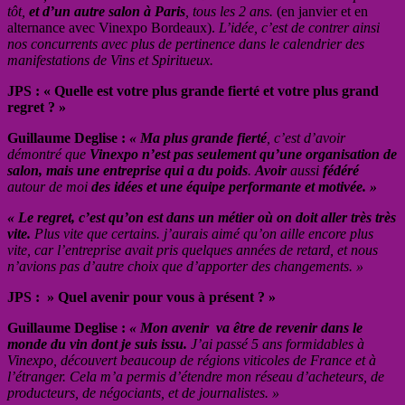
tôt,
et d’un autre salon à Paris
, tous les 2 ans.
(en janvier et en
alternance avec Vinexpo Bordeaux).
L’idée, c’est de contrer ainsi
nos concurrents avec plus de pertinence dans le calendrier des
manifestations de Vins et Spiritueux.
JPS : « Quelle est votre plus grande fierté et votre plus grand
regret ? »
Guillaume Deglise :
« Ma plus grande fierté
, c’est d’avoir
démontré que
Vinexpo n’est pas seulement qu’une organisation de
salon, mais une entreprise qui a du poids
.
Avoir
aussi
fédéré
autour de moi
des idées et une équipe performante et motivée. »
« Le regret, c’est qu’on est dans un métier où on doit aller très très
vite.
Plus vite que certains. j’aurais aimé qu’on aille encore plus
vite, car l’entreprise avait pris quelques années de retard, et nous
n’avions pas d’autre choix que d’apporter des changements. »
JPS : » Quel avenir pour vous à présent ? »
Guillaume Deglise :
« Mon avenir va être de revenir dans le
monde du vin dont je suis issu.
J’ai passé 5 ans formidables à
Vinexpo, découvert beaucoup de régions viticoles de France et à
l’étranger. Cela m’a permis d’étendre mon réseau d’acheteurs, de
producteurs, de négociants, et de journalistes. »