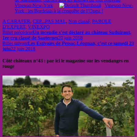
Vinexpo New-York
Vinexpo New-
York : les Bordelais à la conquête de l’Ouest !
A CARAFER
,
CEP...PAS MAL
,
Non classé
,
PAROLE
D'EXPERT
,
VINEXPO
Billet précédent
Un incendie s’est déclaré au château Suduiraut,
1er cru classé de Sauternes
20 juin 2018
Billet suivant
Les Estivales de Pessac-Léognan, c’est ce samedi 23
juin
22 juin 2018
Côté châteaux n°43 : par ici le magazine sur les vendanges en
rouge