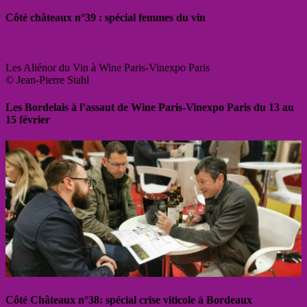
Côté châteaux n°39 : spécial femmes du vin
Les Aliénor du Vin à Wine Paris-Vinexpo Paris
© Jean-Pierre Stahl
Les Bordelais à l’assaut de Wine Paris-Vinexpo Paris du 13 au
15 février
Côté Châteaux n°38: spécial crise viticole à Bordeaux