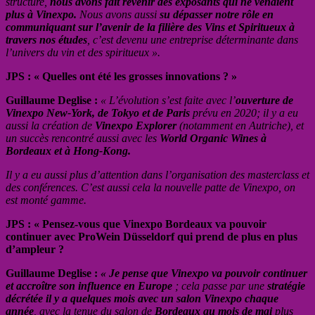
structure,
nous avons fait revenir des exposants qui ne venaient
plus à Vinexpo.
Nous avons aussi
su dépasser notre rôle en
communiquant sur l’avenir de la filière des Vins et Spiritueux à
travers nos études
, c’est devenu une entreprise déterminante dans
l’univers du vin et des spiritueux ».
JPS : « Quelles ont été les grosses innovations ? »
Guillaume Deglise :
« L’évolution s’est faite avec l’
ouverture de
Vinexpo New-York, de Tokyo et de Paris
prévu en 2020; il y a eu
aussi la création de
Vinexpo Explorer
(notamment en Autriche), et
un succès rencontré aussi avec les
World Organic Wines à
Bordeaux et à Hong-Kong.
Il y a eu aussi plus d’attention dans l’organisation des masterclass et
des conférences. C’est aussi cela la nouvelle patte de Vinexpo, on
est monté gamme.
JPS : « Pensez-vous que Vinexpo Bordeaux va pouvoir
continuer avec ProWein Düsseldorf qui prend de plus en plus
d’ampleur ?
Guillaume Deglise :
« Je pense que Vinexpo va pouvoir continuer
et accroître son influence en Europe
; cela passe par une
stratégie
décrétée il y a quelques mois avec un salon Vinexpo chaque
année
, avec la tenue du salon de
Bordeaux au mois de mai
plus