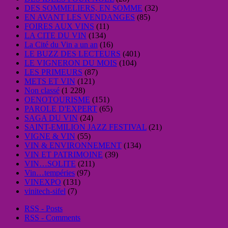
DES SOMMELIERS, EN SOMME
(32)
EN AVANT LES VENDANGES
(85)
FOIRES AUX VINS
(11)
LA CITE DU VIN
(134)
La Cité du Vin a un an
(16)
LE BUZZ DES LECTEURS
(401)
LE VIGNERON DU MOIS
(104)
LES PRIMEURS
(87)
METS ET VIN
(121)
Non classé
(1 228)
OENOTOURISME
(151)
PAROLE D'EXPERT
(65)
SAGA DU VIN
(24)
SAINT-EMILION JAZZ FESTIVAL
(21)
VIGNE & VIN
(55)
VIN & ENVIRONNEMENT
(134)
VIN ET PATRIMOINE
(39)
VIN…SOLITE
(211)
Vin…tempéries
(97)
VINEXPO
(131)
vinitech-sifel
(7)
RSS - Posts
RSS - Comments