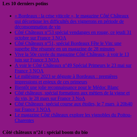
Les 10 derniers potins
« Bordeaux : la crise viticole », le magazine Côté Châteaux
qui décortique les difficultés des vignerons en période de
déconsommation de vin
Côté Châteaux n°53 spécial vendanges en rouge, ce jeudi 31
octobre sur France 3 NOA
Côté Châteaux n°51, spécial Bordeaux Fête le Vin: une
superbe fête résumée en un magazine de 28 minutes
Vive la 50e cuvée du magazine Côté Châteaux, à voir le 13
juin sur France 3 NOA
A voir le Côté Châteaux n°49 Spécial Primeurs le 23 mai sur
France 3 NOA
Le millésime 2023 se déguste à Bordeaux : premières
impressions et enjeux de ces primeurs
Bientôt une jolie reconnaissance pour le Médoc Blanc
Côté châteaux, spécial formations aux métiers de la vigne et
du vin, le 28 mars sur France 3 NoA
Côté Châteaux, spécial course aux étoiles, le 7 mars à 20h40
sur France 3 NOA
Le magazine Côté châteaux explore les vignobles du Poitou-
Charentes
Côté châteaux n°24 : spécial boom du bio