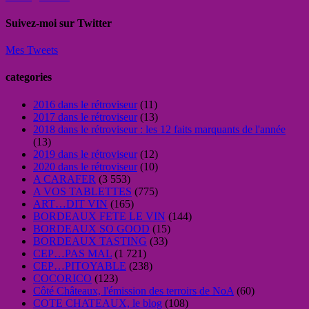
Suivez-moi sur Twitter
Mes Tweets
categories
2016 dans le rétroviseur
(11)
2017 dans le rétroviseur
(13)
2018 dans le rétroviseur : les 12 faits marquants de l'année
(13)
2019 dans le rétroviseur
(12)
2020 dans le rétroviseur
(10)
A CARAFER
(3 553)
A VOS TABLETTES
(775)
ART…DIT VIN
(165)
BORDEAUX FETE LE VIN
(144)
BORDEAUX SO GOOD
(15)
BORDEAUX TASTING
(33)
CEP…PAS MAL
(1 721)
CEP…PITOYABLE
(238)
COCORICO
(123)
Côté Châteaux, l'émission des terroirs de NoA
(60)
COTE CHATEAUX, le blog
(108)