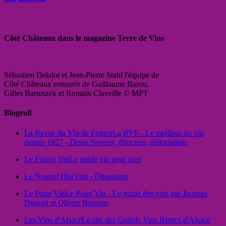
Côté Châteaux dans le magazine Terre de Vins
Sébastien Delalot et Jean-Pierre Stahl l'équipe de
Côté Châteaux entourés de Guillaume Barou,
Gilles Bartoszek et Romain Claveille © MPT
Blogroll
La Revue du Vin de France
La RVF - Le meilleur du vin
depuis 1927 - Denis Saverot, directeur, éditorialiste.
Le Figaro Vin
Le guide vin pour tous
Le Nouvel Obs
Vins - Obsession
Le Point Vin
Le Point Vin - Le guide des vins par Jacques
Dupont et Olivier Bompas
Les Vins d'Alsace
Le site des Grands Vins Blancs d'Alsace