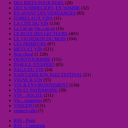
DES IDEES POUR NOEL
(28)
DES SOMMELIERS, EN SOMME
(32)
EN AVANT LES VENDANGES
(85)
FOIRES AUX VINS
(11)
LA CITE DU VIN
(134)
La Cité du Vin a un an
(16)
LE BUZZ DES LECTEURS
(401)
LE VIGNERON DU MOIS
(104)
LES PRIMEURS
(87)
METS ET VIN
(121)
Non classé
(1 228)
OENOTOURISME
(151)
PAROLE D'EXPERT
(65)
SAGA DU VIN
(24)
SAINT-EMILION JAZZ FESTIVAL
(21)
VIGNE & VIN
(55)
VIN & ENVIRONNEMENT
(134)
VIN ET PATRIMOINE
(39)
VIN…SOLITE
(211)
Vin…tempéries
(97)
VINEXPO
(131)
vinitech-sifel
(7)
RSS - Posts
RSS - Comments