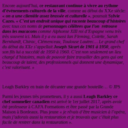
Encore aujourd’hui,
ce restaurant continue à vivre au rythme
d’événements culturels de la ville
, comme au début du XXe siècle:
« on a une clientèle assez brassée et culturelle »
, poursuit
Sylvie
Cazes.
« C’est un endroit unique qui raconte beaucoup d’histoires
avec tous ces noms de
personnages célèbres que l’on retrouve
dans les macacons
comme Alphonse XIII roi d’Espagne venu très
très souvent ici. Mais il y a eu aussi Ian Fleming, Colette, Sarah
Bernhardt, Chirac, Clémenceau, Toulouse Lautrec… Le grand chef
du début du XXe s’appellait
Joseph Sicart de 1901 à 1950
, après
son fils lui a succédé de 1950 à 1960. C’est non seulement un lieu
chargé d’histoires, mais de pouvoir faire travailler des gens qui ont
beaucoup de talent, des professionnels qui donnent une dynamique,
c’est valorisant. »
Leagh Barkley en train de décanter une grande bouteille… © JPS
Parmi les jeunes très prometteurs, il y a aussi
Leagh Barkley ce
chef sommelier canadien
est arrivé le 1er juillet 2017, après avoir
été professeur à CAFA Formations et être passé par la Grande
Maison à Bordeaux. Plus jeune
« je rêvais d’être musicien à l’opéra,
mais j’adorais aussi la restauration et je trouvais que c’était plus
facile de rentrer dans la restauration »
.