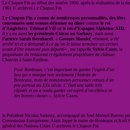
Le Chapon Fin au début des années 1900, après la réalisation de la fa
1901 © archives Le Chapon Fin
Le Chapon Fin a connu de nombreuses personnalités, des têtes
couronnées sont venues déjeuner ou dîner
comme
le roi
d’Angleterre Edouard VII
ou l
e roi d’Espagne Alphonse XIII
,
il y a eu aussi
les présidents Chirac ou Sarkozy
, mais aussi
l’actrice Sarah Bernhardt
.
«
Georges Mandel
, résistant, a été
arrêté ici et a demandé à ce qu’on le laisse terminer ses cerises
avant d’être emmené puis déporté
« , me rappelle
Sylvie Cazes
, la
propriétaire du restaurant et également propriétaire de château
Chauvin à Saint-Emilion.
Pour Bordeaux, c’est important de garder l’esprit d’un
lieu qui a marqué non seulement l’histoire de
Bordeaux, mais de nombreuses personnes venues d’un
peu partout au XXe siècle. C’était une table très
réputée et on a voulu garder cet esprit d’excellence et
des bonnes choses »
, Sylvie Cazes.
le Président Nicolas Sarkozy, accompagné de José Manuel Baroso pré
Commission Européenne, Alain Juppé le maire de Bordeaux et Kofi A
général des Nations-Unies © archives le Chapon Fin