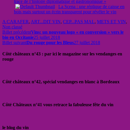
trace de l’histoire diplomatique et gastronomique »
La Scena : une réplique de caisse en
bois mais surtout un écrin transparent pour révéler le vin
A CARAFER
,
ART...DIT VIN
,
CEP...PAS MAL
,
METS ET VIN
,
Non classé
Billet précédent
Vins: un nouveau logo « en conversion » vers le
bio en Occitanie
25 juillet 2018
Billet suivant
Du rouge pour les Bleus
27 juillet 2018
Côté châteaux n°43 : par ici le magazine sur les vendanges en
rouge
Côté châteaux n°42, spécial vendanges en blanc à Bordeaux
Côté Châteaux n°41 vous retrace la fabuleuse fête du vin
le blog du vin