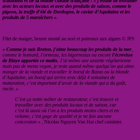
traditions et de la bonne cuisine française :
« j’essaie de travailler
avec les acteurs locaux et avec des produits de saison, comme le
pigeon, la truffe d’été de Dordogne, le caviar d’Aquitaine et les
produits de 5 maraîchers »
.
Filet de maigre, beurre monté au nori et poireaux aux algues © JPS
« Comme je suis Breton, j’aime beaucoup les produits de la mer
,
comme le homard, l’ormeau, les bigorneaux ou encore
l’écrevisse
de Blaye apportée ce matin.
J’ai même une assiette végétarienne
mais pas de menu vegan, je reste quand même quelqu’un qui aime
manger de la viande et travailler le boeuf de Bazas ou la blonde
d’Aquitaine, un boeuf qui arrive avec déjà 4 semaines de
maturation, c’est important d’avoir de la viande qui a du goût,
racée. »
C’est ça notre métier de restaurateur, c’est trouver et
travailler avec des produits locaux et de saison
,
car
c’est là aussi où l’on a les produits moins chers et en
volume, c’est gage de qualité et je ne fais aucune
concession » ,
Nicolas Nguyen Van Hai chef cuisinier.