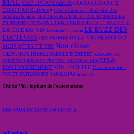
MAL
CEP...PITOYABLE
COCORICO
COTE
CHATEAUX, le blog
Côté Châteaux, l'émission des
terroirs de NoA
DES IDEES POUR NOEL
DES SOMMELIERS,
EN AVANT LES VENDANGES
EN SOMME
FOIRES AUX VINS
LE BUZZ DES
LA CITE DU VIN
La Cité du Vin a un an
LECTEURS
LE VIGNERON DU
LES PRIMEURS
Non classé
MOIS
METS ET VIN
OENOTOURISME
PAROLE D'EXPERT
SAGA DU VIN
VIN &
VIGNE & VIN
SAINT-EMILION JAZZ FESTIVAL
VIN...SOLITE
ENVIRONNEMENT
Vin...tempéries
VINEXPO
VIN ET PATRIMOINE
vinitech-sifel
Cité du Vin : le phare de l’oenotourisme
LES AMIS DE COTE CHATEAUX
onFacebook