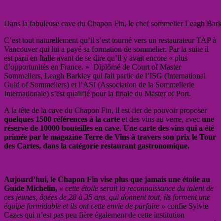
Dans la fabuleuse cave du Chapon Fin, le chef sommelier Leagh Bar
C’est tout naturellement qu’il s’est tourné vers un restaurateur TAP à
Vancouver qui lui a payé sa formation de sommelier. Par la suite il
est parti en Italie avant de se dire qu’il y avait encore « plus
d’opportunités en France. » Diplômé de Court of Master
Sommeliers, Leagh Barkley qui fait partie de l’ISG (International
Guid of Sommeliers) et l’ASI (Association de la Sommellerie
Internationale) s’est qualifié pour la finale du Master of Port.
A la tête de la cave du Chapon Fin, il est fier de pouvoir proposer
quelques 1500 références à la carte
et des vins au verre, avec
une
réserve de 10000 bouteilles en cave
.
Une carte des vins qui a été
primée par le magazine Terre de Vins à travers son prix le Tour
des Cartes, dans la catégorie restaurant gastronomique.
Aujourd’hui, le Chapon Fin vise plus que jamais une étoile au
Guide Michelin,
« cette étoile serait la reconnaissance du talent de
ces jeunes, âgées de 28 à 35 ans, qui donnent tout, ils forment une
équipe formidable et ils ont cette envie de parfaire »
confie Sylvie
Cazes qui n’est pas peu fière également de cette institution