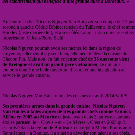
bel établissement qui bénéficie d’une grande aura à Bordeaux. »
Au centre le chef Nicolas Nguyen Van Hai avec son équipe de 12 per
second à gauche Cédric Bibinet (ancien du Taillevent), le chef somm
Barkley (juste derrière lui), et à ses côtés Laure Turlan directrice et S
propriétaire © Jean-Pierre Stahl
Nicolas Nguyen pourrait avoir ses racines ici dans la région de
Guyenne, tellement il s’y sent bien, tellement il élève la cuisine du
Chapon Fin. Mais non, en fait
ce jeune chef de 35 ans nous vient
de Bretagne et avait un grand-père vietnamien
, ce qui lui a
toujours donné une belle ouverture d’esprit et une imagination au
service le grande cuisine.
Nicolas Nguyen Van Hai a repris les cuisines en avril 2014 © JPS
Ses premières armes dans la grande cuisine, Nicolas Nguyen
Van Hai les a faites auprès de très grands chefs comme Yannick
Alléno en 2003 au Meurice
et juste avant dans 2 autres restaurants
étoilés parisien
le « Clovis » et « Le Sèvres». C’est en 2005 qu’il
est arrivé dans la région de Bordeaux et a rejoint Michel Portos au «
Saint-James » à Bouliac, il a ainsi pu dévoiler son talent à ses côtés,