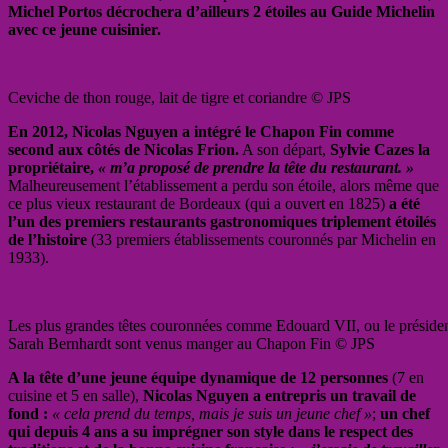
Michel Portos décrochera d’ailleurs 2 étoiles au Guide Michelin
avec ce jeune cuisinier.
Ceviche de thon rouge, lait de tigre et coriandre © JPS
En 2012, Nicolas Nguyen a intégré le Chapon Fin comme
second aux côtés de Nicolas Frion.
A son départ,
Sylvie Cazes la
propriétaire,
« m’a proposé de prendre la tête du restaurant. »
Malheureusement l’établissement a perdu son étoile, alors même que
ce plus vieux restaurant de Bordeaux (qui a ouvert en 1825)
a été
l’un des premiers restaurants gastronomiques triplement étoilés
de l’histoire
(33 premiers établissements couronnés par Michelin en
1933).
Les plus grandes têtes couronnées comme Edouard VII, ou le présiden
Sarah Bernhardt sont venus manger au Chapon Fin © JPS
A la tête d’une jeune équipe dynamique de 12 personnes
(7 en
cuisine et 5 en salle),
Nicolas Nguyen a entrepris un travail de
fond :
«
cela prend du temps, mais je suis un jeune chef »
;
un chef
qui depuis 4 ans a su imprégner son style dans le respect des