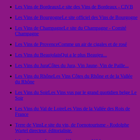
Les Vins de Bordeaux
Le site des Vins de Bordeaux - CIVB
Les Vins de Bourgogne
Le site officiel des Vins de Bourgogne
Les Vins de Champagne
Le site du Champagne - Comité
Champagne
Les Vins de Provence
Comme un air de cigales et de rosé
Les Vins du Beaujolais
Qui a le plus Beaujeu...
Les Vins du Jura
Côtes du Jura, Vin Jaune, Vin de Paille...
Les Vins du Rhône
Les Vins Côtes du Rhône et de la Vallée
du Rhône
Les Vins du Soir
Les Vins vus par le grand quotidien belge Le
Soir
Les Vins du Val de Loire
Les Vins de la Vallée des Rois de
France
Terre de Vins
Le site du vin, de l'oenotourisme - Rodolphe
Wartel directeur, éditorialiste.