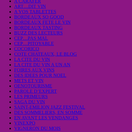
A CARAFER
ART…DIT VIN
A VOS TABLETTES
BORDEAUX SO GOOD
BORDEAUX FETE LE VIN
BORDEAUX TASTING
BUZZ DES LECTEURS
CEP…PAS MAL
CEP…PITOYABLE
COCORICO
COTE CHATEAUX, LE BLOG
LA CITE DU VIN
LA CITE DU VIN A UN AN
FOIRES AUX VINS
DES IDEES POUR NOEL
METS ET VIN
OENOTOURISME
PAROLE D’EXPERT
LES PRIMEURS
SAGA DU VIN
SAINT-EMILION JAZZ FESTIVAL
DES SOMMELIERS, EN SOMME
EN AVANT LES VENDANGES
VINEXPO
VIGNERON DU MOIS