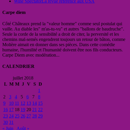
Wine Spectator
La revue référence aux USA
Carpe diem
Côté Châteaux prend la "valeur homme" comme seul postulat qui
vaille. Au diable les" m'as-tu-vu" et autres "ballons de baudruche".
Seule la corde de la sensibilité a droit de citer, la perversité et les
chemins mal-semés engendrent toujours un retour de bâton, comme
Molière aimait en donner dans ses pièces. Dans cette comédie
humaine, l'humilité et l'humanité doivent être nos fils conducteurs.
Carpe Diem avec modération...
CALENDRIER
juillet 2018
L
M
M
J
V
S
D
1
2
3
4
5
6
7
8
9
10
11
12
13
14
15
16
17
18
19
20
21
22
23
24
25
26
27
28
29
30
31
« Juin
Août »