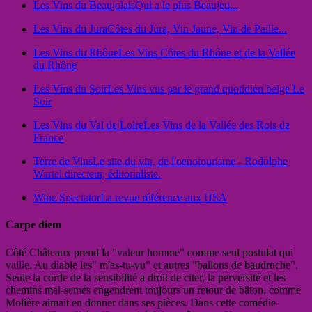
Les Vins du Beaujolais
Qui a le plus Beaujeu...
Les Vins du Jura
Côtes du Jura, Vin Jaune, Vin de Paille...
Les Vins du Rhône
Les Vins Côtes du Rhône et de la Vallée
du Rhône
Les Vins du Soir
Les Vins vus par le grand quotidien belge Le
Soir
Les Vins du Val de Loire
Les Vins de la Vallée des Rois de
France
Terre de Vins
Le site du vin, de l'oenotourisme - Rodolphe
Wartel directeur, éditorialiste.
Wine Spectator
La revue référence aux USA
Carpe diem
Côté Châteaux prend la "valeur homme" comme seul postulat qui
vaille. Au diable les" m'as-tu-vu" et autres "ballons de baudruche".
Seule la corde de la sensibilité a droit de citer, la perversité et les
chemins mal-semés engendrent toujours un retour de bâton, comme
Molière aimait en donner dans ses pièces. Dans cette comédie