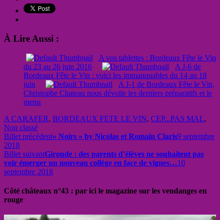
À Lire Aussi :
A vos tablettes : Bordeaux Fête le Vin
du 23 au 26 juin 2016
A J-6 de
Bordeaux Fête le Vin : voici les immanquables du 14 au 18
juin
A J-1 de Bordeaux Fête le Vin,
Christophe Chateau nous dévoile les derniers préparatifs et le
menu
A CARAFER
,
BORDEAUX FETE LE VIN
,
CEP...PAS MAL
,
Non classé
Billet précédent
« Noirs » by Nicolas et Romain Claris
9 septembre
2018
Billet suivant
Gironde : des parents d’élèves ne souhaitent pas
voir émerger un nouveau collège en face de vignes…
10
septembre 2018
Côté châteaux n°43 : par ici le magazine sur les vendanges en
rouge