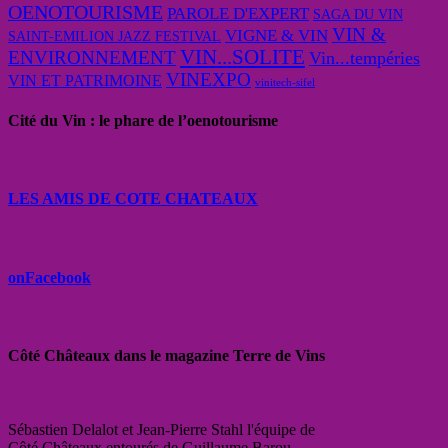
OENOTOURISME
PAROLE D'EXPERT
SAGA DU VIN
VIN &
VIGNE & VIN
SAINT-EMILION JAZZ FESTIVAL
VIN...SOLITE
ENVIRONNEMENT
Vin...tempéries
VINEXPO
VIN ET PATRIMOINE
vinitech-sifel
Cité du Vin : le phare de l’oenotourisme
LES AMIS DE COTE CHATEAUX
onFacebook
Côté Châteaux dans le magazine Terre de Vins
Sébastien Delalot et Jean-Pierre Stahl l'équipe de
Côté Châteaux entourés de Guillaume Barou,