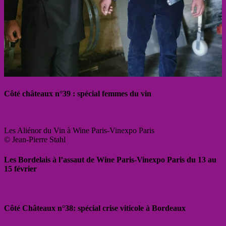
Côté châteaux n°39 : spécial femmes du vin
Les Aliénor du Vin à Wine Paris-Vinexpo Paris
© Jean-Pierre Stahl
Les Bordelais à l’assaut de Wine Paris-Vinexpo Paris du 13 au
15 février
Côté Châteaux n°38: spécial crise viticole à Bordeaux