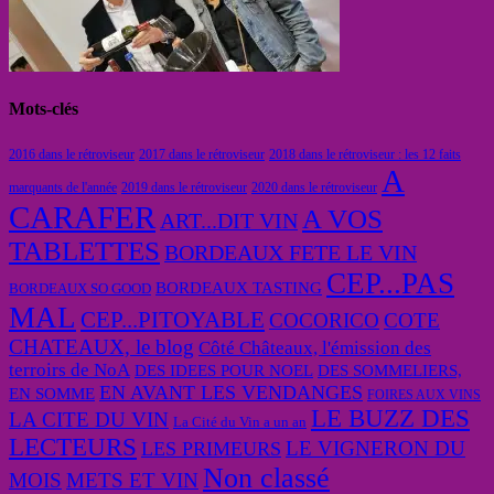
Mots-clés
2016 dans le rétroviseur
2017 dans le rétroviseur
2018 dans le rétroviseur : les 12 faits
A
marquants de l'année
2019 dans le rétroviseur
2020 dans le rétroviseur
CARAFER
A VOS
ART...DIT VIN
TABLETTES
BORDEAUX FETE LE VIN
CEP...PAS
BORDEAUX TASTING
BORDEAUX SO GOOD
MAL
CEP...PITOYABLE
COCORICO
COTE
CHATEAUX, le blog
Côté Châteaux, l'émission des
terroirs de NoA
DES IDEES POUR NOEL
DES SOMMELIERS,
EN AVANT LES VENDANGES
EN SOMME
FOIRES AUX VINS
LE BUZZ DES
LA CITE DU VIN
La Cité du Vin a un an
LECTEURS
LE VIGNERON DU
LES PRIMEURS
Non classé
MOIS
METS ET VIN