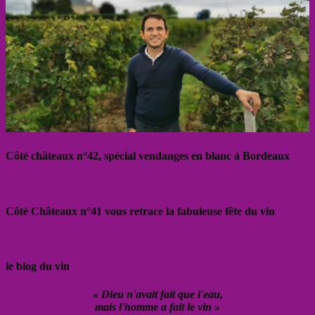
Côté châteaux n°42, spécial vendanges en blanc à Bordeaux
Côté Châteaux n°41 vous retrace la fabuleuse fête du vin
le blog du vin
« Dieu n'avait fait que l'eau,
mais l'homme a fait le vin »