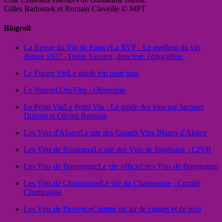
Gilles Bartoszek et Romain Claveille © MPT
Blogroll
La Revue du Vin de France
La RVF - Le meilleur du vin
depuis 1927 - Denis Saverot, directeur, éditorialiste.
Le Figaro Vin
Le guide vin pour tous
Le Nouvel Obs
Vins - Obsession
Le Point Vin
Le Point Vin - Le guide des vins par Jacques
Dupont et Olivier Bompas
Les Vins d'Alsace
Le site des Grands Vins Blancs d'Alsace
Les Vins de Bordeaux
Le site des Vins de Bordeaux - CIVB
Les Vins de Bourgogne
Le site officiel des Vins de Bourgogne
Les Vins de Champagne
Le site du Champagne - Comité
Champagne
Les Vins de Provence
Comme un air de cigales et de rosé