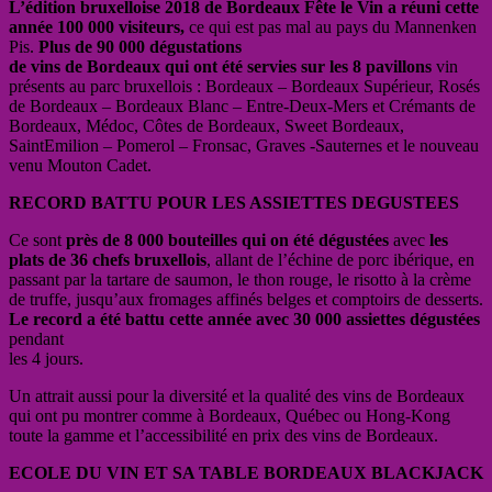
L’édition bruxelloise 2018 de Bordeaux Fête le Vin a réuni cette
année 100 000 visiteurs,
ce qui est pas mal au pays du Mannenken
Pis.
Plus de 90 000 dégustations
de vins de Bordeaux qui ont été servies sur les 8 pavillons
vin
présents au parc bruxellois : Bordeaux – Bordeaux Supérieur, Rosés
de Bordeaux – Bordeaux Blanc – Entre-Deux-Mers et Crémants de
Bordeaux, Médoc, Côtes de Bordeaux, Sweet Bordeaux,
SaintEmilion – Pomerol – Fronsac, Graves -Sauternes et le nouveau
venu Mouton Cadet.
RECORD BATTU POUR LES ASSIETTES DEGUSTEES
Ce sont
près de 8 000 bouteilles qui on été dégustées
avec
les
plats de 36 chefs bruxellois
, allant de l’échine de porc ibérique, en
passant par la tartare de saumon, le thon rouge, le risotto à la crème
de truffe, jusqu’aux fromages affinés belges et comptoirs de desserts.
Le record a été battu cette année avec 30 000 assiettes dégustées
pendant
les 4 jours.
Un attrait aussi pour la diversité et la qualité des vins de Bordeaux
qui ont pu montrer comme à Bordeaux, Québec ou Hong-Kong
toute la gamme et l’accessibilité en prix des vins de Bordeaux.
ECOLE DU VIN ET SA TABLE BORDEAUX BLACKJACK