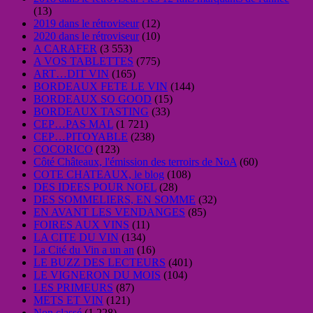
(13)
2019 dans le rétroviseur
(12)
2020 dans le rétroviseur
(10)
A CARAFER
(3 553)
A VOS TABLETTES
(775)
ART…DIT VIN
(165)
BORDEAUX FETE LE VIN
(144)
BORDEAUX SO GOOD
(15)
BORDEAUX TASTING
(33)
CEP…PAS MAL
(1 721)
CEP…PITOYABLE
(238)
COCORICO
(123)
Côté Châteaux, l'émission des terroirs de NoA
(60)
COTE CHATEAUX, le blog
(108)
DES IDEES POUR NOEL
(28)
DES SOMMELIERS, EN SOMME
(32)
EN AVANT LES VENDANGES
(85)
FOIRES AUX VINS
(11)
LA CITE DU VIN
(134)
La Cité du Vin a un an
(16)
LE BUZZ DES LECTEURS
(401)
LE VIGNERON DU MOIS
(104)
LES PRIMEURS
(87)
METS ET VIN
(121)
Non classé
(1 228)