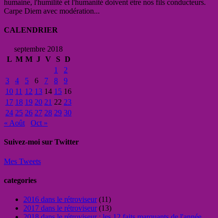
humaine, l'humilité et l'humanité doivent être nos fils conducteurs.
Carpe Diem avec modération...
CALENDRIER
septembre 2018
L
M
M
J
V
S
D
1
2
3
4
5
6
7
8
9
10
11
12
13
14
15
16
17
18
19
20
21
22
23
24
25
26
27
28
29
30
« Août
Oct »
Suivez-moi sur Twitter
Mes Tweets
categories
2016 dans le rétroviseur
(11)
2017 dans le rétroviseur
(13)
2018 dans le rétroviseur : les 12 faits marquants de l'année