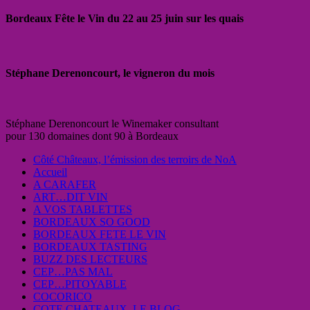
Bordeaux Fête le Vin du 22 au 25 juin sur les quais
Stéphane Derenoncourt, le vigneron du mois
Stéphane Derenoncourt le Winemaker consultant
pour 130 domaines dont 90 à Bordeaux
Côté Châteaux, l’émission des terroirs de NoA
Accueil
A CARAFER
ART…DIT VIN
A VOS TABLETTES
BORDEAUX SO GOOD
BORDEAUX FETE LE VIN
BORDEAUX TASTING
BUZZ DES LECTEURS
CEP…PAS MAL
CEP…PITOYABLE
COCORICO
COTE CHATEAUX, LE BLOG