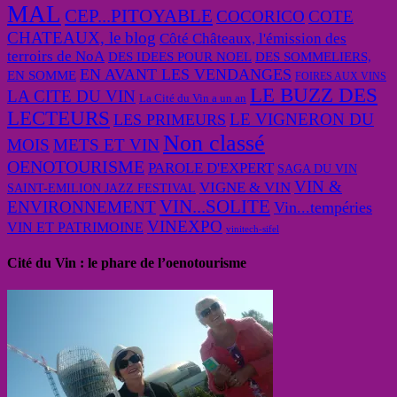
MAL
CEP...PITOYABLE
COCORICO
COTE
CHATEAUX, le blog
Côté Châteaux, l'émission des
terroirs de NoA
DES IDEES POUR NOEL
DES SOMMELIERS,
EN AVANT LES VENDANGES
EN SOMME
FOIRES AUX VINS
LE BUZZ DES
LA CITE DU VIN
La Cité du Vin a un an
LECTEURS
LE VIGNERON DU
LES PRIMEURS
Non classé
MOIS
METS ET VIN
OENOTOURISME
PAROLE D'EXPERT
SAGA DU VIN
VIN &
VIGNE & VIN
SAINT-EMILION JAZZ FESTIVAL
VIN...SOLITE
ENVIRONNEMENT
Vin...tempéries
VINEXPO
VIN ET PATRIMOINE
vinitech-sifel
Cité du Vin : le phare de l’oenotourisme