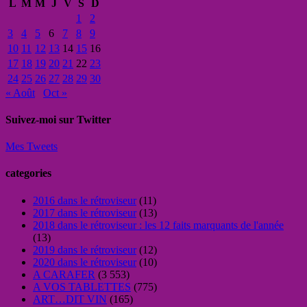
L
M
M
J
V
S
D
1
2
3
4
5
6
7
8
9
10
11
12
13
14
15
16
17
18
19
20
21
22
23
24
25
26
27
28
29
30
« Août
Oct »
Suivez-moi sur Twitter
Mes Tweets
categories
2016 dans le rétroviseur
(11)
2017 dans le rétroviseur
(13)
2018 dans le rétroviseur : les 12 faits marquants de l'année
(13)
2019 dans le rétroviseur
(12)
2020 dans le rétroviseur
(10)
A CARAFER
(3 553)
A VOS TABLETTES
(775)
ART…DIT VIN
(165)