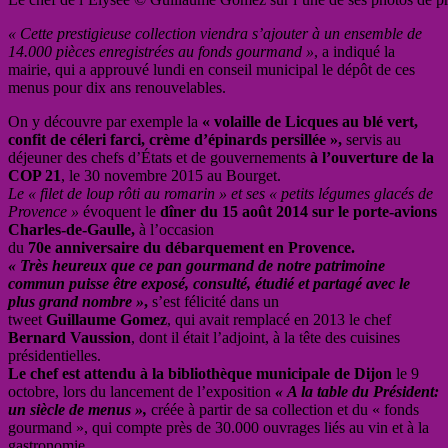
« Cette prestigieuse collection viendra s’ajouter à un ensemble de
14.000 pièces enregistrées au fonds gourmand »
, a indiqué la
mairie, qui a approuvé lundi en conseil municipal le dépôt de ces
menus pour dix ans renouvelables.
On y découvre par exemple la
« volaille de Licques au blé vert,
confit de céleri farci, crème d’épinards persillée »,
servis au
déjeuner des chefs d’États et de gouvernements
à l’ouverture de la
COP 21
, le 30 novembre 2015 au Bourget.
Le « filet de loup rôti au romarin » et ses « petits légumes glacés de
Provence »
évoquent le
dîner du 15 août 2014 sur le porte-avions
Charles-de-Gaulle,
à l’occasion
du
70e anniversaire du débarquement en Provence.
« Très heureux que ce pan gourmand de notre patrimoine
commun puisse être exposé,
consulté, étudié et partagé avec le
plus grand nombre »
,
s’est félicité dans un
tweet
Guillaume Gomez
, qui avait remplacé en 2013 le chef
Bernard Vaussion
, dont il était l’adjoint, à la tête des cuisines
présidentielles.
Le chef est attendu à la bibliothèque municipale de Dijon
le 9
octobre, lors du lancement de l’exposition
« A la table du Président:
un siècle de menus »,
créée à partir de sa collection et du « fonds
gourmand », qui compte près de 30.000 ouvrages liés au vin et à la
gastronomie.