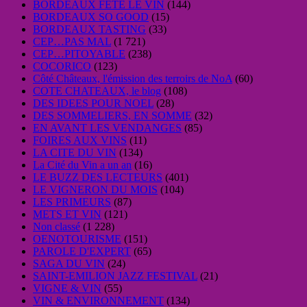
BORDEAUX FETE LE VIN
(144)
BORDEAUX SO GOOD
(15)
BORDEAUX TASTING
(33)
CEP…PAS MAL
(1 721)
CEP…PITOYABLE
(238)
COCORICO
(123)
Côté Châteaux, l'émission des terroirs de NoA
(60)
COTE CHATEAUX, le blog
(108)
DES IDEES POUR NOEL
(28)
DES SOMMELIERS, EN SOMME
(32)
EN AVANT LES VENDANGES
(85)
FOIRES AUX VINS
(11)
LA CITE DU VIN
(134)
La Cité du Vin a un an
(16)
LE BUZZ DES LECTEURS
(401)
LE VIGNERON DU MOIS
(104)
LES PRIMEURS
(87)
METS ET VIN
(121)
Non classé
(1 228)
OENOTOURISME
(151)
PAROLE D'EXPERT
(65)
SAGA DU VIN
(24)
SAINT-EMILION JAZZ FESTIVAL
(21)
VIGNE & VIN
(55)
VIN & ENVIRONNEMENT
(134)