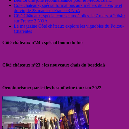
Bientôt une jolie reconnaissance pour le Médoc Blanc
Côté châteaux, spécial formations aux métiers de la vigne et
du vin, le 28 mars sur France 3 NoA
Côté Châteaux, spécial course aux étoiles, le 7 mars à 20h40
sur France 3 NOA
Le magazine Côté châteaux explore les vignobles du Poitou-
Charentes
Côté châteaux n°24 : spécial boom du bio
Côté châteaux n°23 : les nouveaux chais du bordelais
Oenotourisme: par ici les best of wine tourism 2022