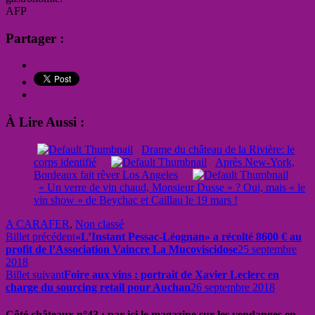
AFP
Partager :
À Lire Aussi :
Drame du château de la Rivière: le
corps identifié
Après New-York,
Bordeaux fait rêver Los Angeles
« Un verre de vin chaud, Monsieur Dusse » ? Oui, mais « le
vin show » de Beychac et Caillau le 19 mars !
A CARAFER
,
Non classé
Billet précédent
«L’Instant Pessac-Léognan» a récolté 8600 € au
profit de l’Association Vaincre La Mucoviscidose
25 septembre
2018
Billet suivant
Foire aux vins : portrait de Xavier Leclerc en
charge du sourcing retail pour Auchan
26 septembre 2018
Côté châteaux n°43 : par ici le magazine sur les vendanges en