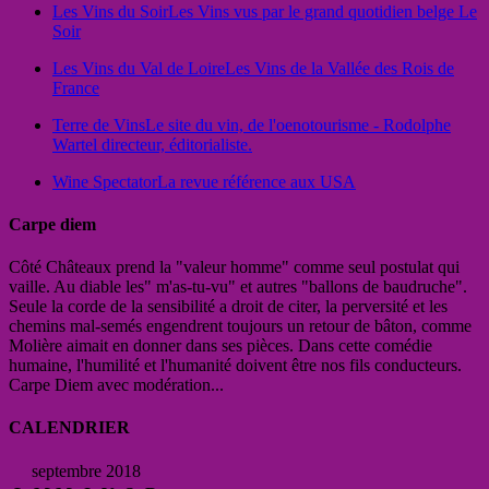
Les Vins du Soir
Les Vins vus par le grand quotidien belge Le
Soir
Les Vins du Val de Loire
Les Vins de la Vallée des Rois de
France
Terre de Vins
Le site du vin, de l'oenotourisme - Rodolphe
Wartel directeur, éditorialiste.
Wine Spectator
La revue référence aux USA
Carpe diem
Côté Châteaux prend la "valeur homme" comme seul postulat qui
vaille. Au diable les" m'as-tu-vu" et autres "ballons de baudruche".
Seule la corde de la sensibilité a droit de citer, la perversité et les
chemins mal-semés engendrent toujours un retour de bâton, comme
Molière aimait en donner dans ses pièces. Dans cette comédie
humaine, l'humilité et l'humanité doivent être nos fils conducteurs.
Carpe Diem avec modération...
CALENDRIER
septembre 2018