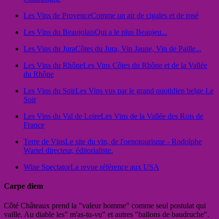
Les Vins de Provence
Comme un air de cigales et de rosé
Les Vins du Beaujolais
Qui a le plus Beaujeu...
Les Vins du Jura
Côtes du Jura, Vin Jaune, Vin de Paille...
Les Vins du Rhône
Les Vins Côtes du Rhône et de la Vallée
du Rhône
Les Vins du Soir
Les Vins vus par le grand quotidien belge Le
Soir
Les Vins du Val de Loire
Les Vins de la Vallée des Rois de
France
Terre de Vins
Le site du vin, de l'oenotourisme - Rodolphe
Wartel directeur, éditorialiste.
Wine Spectator
La revue référence aux USA
Carpe diem
Côté Châteaux prend la "valeur homme" comme seul postulat qui
vaille. Au diable les" m'as-tu-vu" et autres "ballons de baudruche".