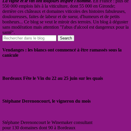
La vigne et le vin ont toujours inspiré l'homme.
En France : plus de
550 000 emplois liés à la viticulture, dont 55 000 en Gironde;
derrière ces châteaux et domaines viticoles des histoires fabuleuses,
douloureuses, faites de labeur et de sueur, d'humeurs et de petits
bonheurs... Ce blog se veut le miroir des terroirs. Un blog à déguster
sans modération mais attention "l'abus d'alcool est dangereux pour la
santé".
Vendanges : les blancs ont commencé à être ramassés sous la
canicule
Bordeaux Fête le Vin du 22 au 25 juin sur les quais
Stéphane Derenoncourt, le vigneron du mois
Stéphane Derenoncourt le Winemaker consultant
pour 130 domaines dont 90 à Bordeaux