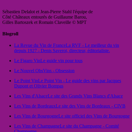
Sébastien Delalot et Jean-Pierre Stahl l'équipe de
Côté Châteaux entourés de Guillaume Barou,
Gilles Bartoszek et Romain Claveille © MPT
Blogroll
La Revue du Vin de France
La RVF - Le meilleur du vin
depuis 1927 - Denis Saverot, directeur, éditorialiste.
Le Figaro Vin
Le guide vin pour tous
Le Nouvel Obs
Vins - Obsession
Le Point Vin
Le Point Vin - Le guide des vins par Jacques
Dupont et Olivier Bompas
Les Vins d'Alsace
Le site des Grands Vins Blancs d'Alsace
Les Vins de Bordeaux
Le site des Vins de Bordeaux - CIVB
Les Vins de Bourgogne
Le site officiel des Vins de Bourgogne
Les Vins de Champagne
Le site du Champagne - Comité
Champagne