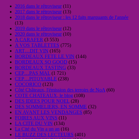
2016 dans le rétroviseur
(11)
2017 dans le rétroviseur
(13)
2018 dans le rétroviseur : les 12 faits marquants de l'année
(13)
2019 dans le rétroviseur
(12)
2020 dans le rétroviseur
(10)
A CARAFER
(3 553)
A VOS TABLETTES
(775)
ART…DIT VIN
(165)
BORDEAUX FETE LE VIN
(144)
BORDEAUX SO GOOD
(15)
BORDEAUX TASTING
(33)
CEP…PAS MAL
(1 721)
CEP…PITOYABLE
(238)
COCORICO
(123)
Côté Châteaux, l'émission des terroirs de NoA
(60)
COTE CHATEAUX, le blog
(108)
DES IDEES POUR NOEL
(28)
DES SOMMELIERS, EN SOMME
(32)
EN AVANT LES VENDANGES
(85)
FOIRES AUX VINS
(11)
LA CITE DU VIN
(134)
La Cité du Vin a un an
(16)
LE BUZZ DES LECTEURS
(401)