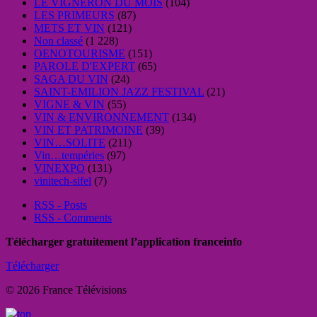
LE VIGNERON DU MOIS
(104)
LES PRIMEURS
(87)
METS ET VIN
(121)
Non classé
(1 228)
OENOTOURISME
(151)
PAROLE D'EXPERT
(65)
SAGA DU VIN
(24)
SAINT-EMILION JAZZ FESTIVAL
(21)
VIGNE & VIN
(55)
VIN & ENVIRONNEMENT
(134)
VIN ET PATRIMOINE
(39)
VIN…SOLITE
(211)
Vin…tempéries
(97)
VINEXPO
(131)
vinitech-sifel
(7)
RSS - Posts
RSS - Comments
Télécharger gratuitement l’application franceinfo
Télécharger
© 2026 France Télévisions