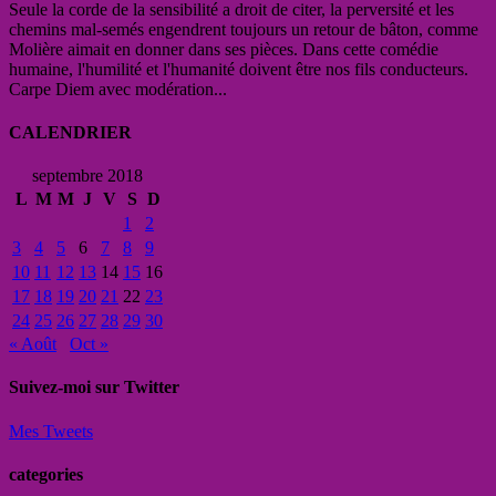
Seule la corde de la sensibilité a droit de citer, la perversité et les
chemins mal-semés engendrent toujours un retour de bâton, comme
Molière aimait en donner dans ses pièces. Dans cette comédie
humaine, l'humilité et l'humanité doivent être nos fils conducteurs.
Carpe Diem avec modération...
CALENDRIER
septembre 2018
L
M
M
J
V
S
D
1
2
3
4
5
6
7
8
9
10
11
12
13
14
15
16
17
18
19
20
21
22
23
24
25
26
27
28
29
30
« Août
Oct »
Suivez-moi sur Twitter
Mes Tweets
categories