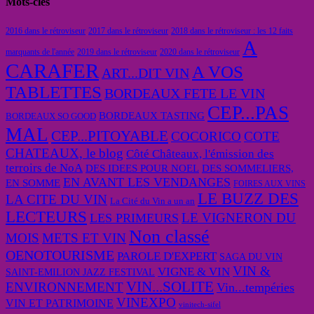
Mots-clés
2016 dans le rétroviseur
2017 dans le rétroviseur
2018 dans le rétroviseur : les 12 faits
A
marquants de l'année
2019 dans le rétroviseur
2020 dans le rétroviseur
CARAFER
A VOS
ART...DIT VIN
TABLETTES
BORDEAUX FETE LE VIN
CEP...PAS
BORDEAUX TASTING
BORDEAUX SO GOOD
MAL
CEP...PITOYABLE
COCORICO
COTE
CHATEAUX, le blog
Côté Châteaux, l'émission des
terroirs de NoA
DES IDEES POUR NOEL
DES SOMMELIERS,
EN AVANT LES VENDANGES
EN SOMME
FOIRES AUX VINS
LE BUZZ DES
LA CITE DU VIN
La Cité du Vin a un an
LECTEURS
LE VIGNERON DU
LES PRIMEURS
Non classé
MOIS
METS ET VIN
OENOTOURISME
PAROLE D'EXPERT
SAGA DU VIN
VIN &
VIGNE & VIN
SAINT-EMILION JAZZ FESTIVAL
VIN...SOLITE
ENVIRONNEMENT
Vin...tempéries
VINEXPO
VIN ET PATRIMOINE
vinitech-sifel