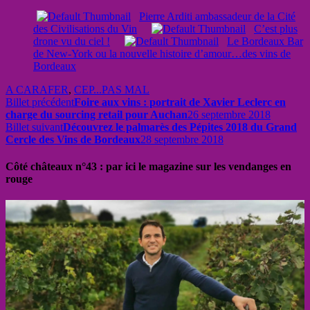
Pierre Arditi ambassadeur de la Cité
des Civilisations du Vin
C’est plus
drone vu du ciel !
Le Bordeaux Bar
de New-York ou la nouvelle histoire d’amour…des vins de
Bordeaux
A CARAFER
,
CEP...PAS MAL
Billet précédent
Foire aux vins : portrait de Xavier Leclerc en
charge du sourcing retail pour Auchan
26 septembre 2018
Billet suivant
Découvrez le palmarès des Pépites 2018 du Grand
Cercle des Vins de Bordeaux
28 septembre 2018
Côté châteaux n°43 : par ici le magazine sur les vendanges en
rouge