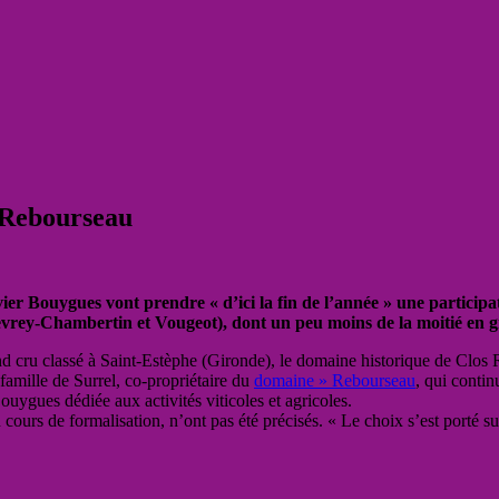
 Rebourseau
Olivier Bouygues vont prendre « d’ici la fin de l’année » une partic
Gevrey-Chambertin et Vougeot), dont un peu moins de la moitié en 
 cru classé à Saint-Estèphe (Gironde), le domaine historique de Clos R
 famille de Surrel, co-propriétaire du
domaine » Rebourseau
, qui contin
ygues dédiée aux activités viticoles et agricoles.
n cours de formalisation, n’ont pas été précisés. « Le choix s’est porté s