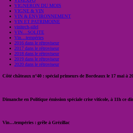
VINEXPO
VIGNERON DU MOIS
VIGNE & VIN
VIN & ENVIRONNEMENT
VIN ET PATRIMOINE
vinitech-sifel
VIN…SOLITE
Vin…tempéries
2016 dans le rétroviseur
2017 dans le rétroviseur
2018 dans le rétroviseur
2019 dans le rétroviseur
2020 dans le rétroviseur
Côté châteaux n°40 : spécial primeurs de Bordeaux le 17 mai à 
Dimanche en Politique émission spéciale crise viticole, à 11h ce 
Vin…tempéries : grêle à Grézillac