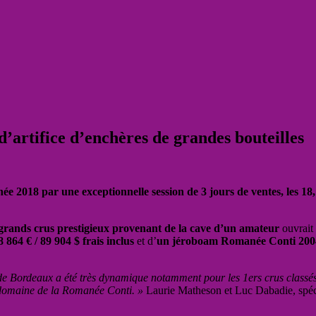
d’artifice d’enchères de grandes bouteilles
ée 2018 par une exceptionnelle session de 3 jours de ventes, les 1
grands crus prestigieux provenant de la cave d’un amateur
ouvrait 
864 € / 89 904 $ frais inclus
et d’
un jéroboam Romanée Conti 2004 (
s de Bordeaux a été très dynamique notamment pour les 1ers crus classés
u domaine de la Romanée Conti. »
Laurie Matheson et Luc Dabadie, spéci