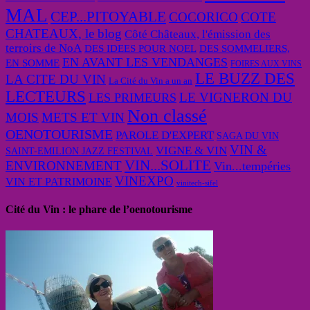
MAL
CEP...PITOYABLE
COCORICO
COTE
CHATEAUX, le blog
Côté Châteaux, l'émission des
terroirs de NoA
DES IDEES POUR NOEL
DES SOMMELIERS,
EN AVANT LES VENDANGES
EN SOMME
FOIRES AUX VINS
LE BUZZ DES
LA CITE DU VIN
La Cité du Vin a un an
LECTEURS
LE VIGNERON DU
LES PRIMEURS
Non classé
MOIS
METS ET VIN
OENOTOURISME
PAROLE D'EXPERT
SAGA DU VIN
VIN &
VIGNE & VIN
SAINT-EMILION JAZZ FESTIVAL
VIN...SOLITE
ENVIRONNEMENT
Vin...tempéries
VINEXPO
VIN ET PATRIMOINE
vinitech-sifel
Cité du Vin : le phare de l’oenotourisme