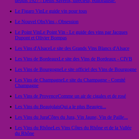
depuis 1927 - Denis Saverot, directeur, éditorialiste.
Le Figaro Vin
Le guide vin pour tous
Le Nouvel Obs
Vins - Obsession
Le Point Vin
Le Point Vin - Le guide des vins par Jacques
Dupont et Olivier Bompas
Les Vins d'Alsace
Le site des Grands Vins Blancs d'Alsace
Les Vins de Bordeaux
Le site des Vins de Bordeaux - CIVB
Les Vins de Bourgogne
Le site officiel des Vins de Bourgogne
Les Vins de Champagne
Le site du Champagne - Comité
Champagne
Les Vins de Provence
Comme un air de cigales et de rosé
Les Vins du Beaujolais
Qui a le plus Beaujeu...
Les Vins du Jura
Côtes du Jura, Vin Jaune, Vin de Paille...
Les Vins du Rhône
Les Vins Côtes du Rhône et de la Vallée
du Rhône