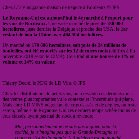
Chez LD Vins grande maison de négoce à Bordeaux © JPS
Le Royaume-Uni est aujourd’hui le 4e marché à l’export pour
les vins de Bordeaux.
Une vaste marché de
près de 180 000
hectolitres,
juste derrière la Belgique et proche des USA,
le 1er
restant de loin la Chine avec 464 594 hectolitres.
Un marché où
179 696 hectolitres, soit près de 24 millions de
bouteilles, ont été exportés sur les 12 derniers mois
(chiffres à fin
novembre 2018 selon le CIVB). Cela traduit
une hausse de 1% en
volume et 14% en valeur.
Thierry Decré, le PDG de LD Vins © JPS
Chez les distributeurs de petits vins, on a ressenti ces derniers mois
des ventes plus importantes vu le contexte et l’incertitude qui plane.
Mais chez LD VINS négociant de crus classés et de pépites, on reste
serein, même si le Royaume-Uni ces derniers temps achète moins de
crus classés, ayant pas mal de stock à revendre.
Moi, personnellement je ne suis pas inquiet, pour la
société, je n’imagine pas que la Grande-Bretagne se
coupe et s’isole du monde. L’Angleterre est un marché