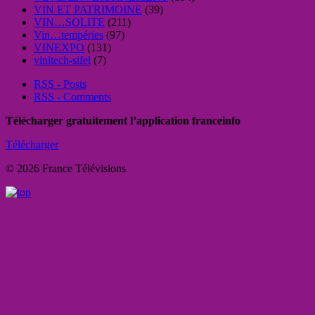
VIN ET PATRIMOINE
(39)
VIN…SOLITE
(211)
Vin…tempéries
(97)
VINEXPO
(131)
vinitech-sifel
(7)
RSS - Posts
RSS - Comments
Télécharger gratuitement l’application franceinfo
Télécharger
© 2026 France Télévisions