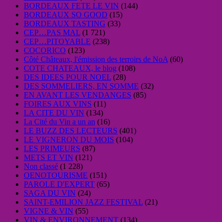
BORDEAUX FETE LE VIN
(144)
BORDEAUX SO GOOD
(15)
BORDEAUX TASTING
(33)
CEP…PAS MAL
(1 721)
CEP…PITOYABLE
(238)
COCORICO
(123)
Côté Châteaux, l'émission des terroirs de NoA
(60)
COTE CHATEAUX, le blog
(108)
DES IDEES POUR NOEL
(28)
DES SOMMELIERS, EN SOMME
(32)
EN AVANT LES VENDANGES
(85)
FOIRES AUX VINS
(11)
LA CITE DU VIN
(134)
La Cité du Vin a un an
(16)
LE BUZZ DES LECTEURS
(401)
LE VIGNERON DU MOIS
(104)
LES PRIMEURS
(87)
METS ET VIN
(121)
Non classé
(1 228)
OENOTOURISME
(151)
PAROLE D'EXPERT
(65)
SAGA DU VIN
(24)
SAINT-EMILION JAZZ FESTIVAL
(21)
VIGNE & VIN
(55)
VIN & ENVIRONNEMENT
(134)