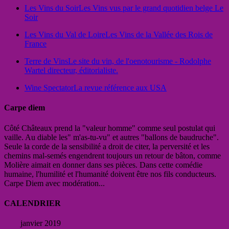
Les Vins du Soir
Les Vins vus par le grand quotidien belge Le
Soir
Les Vins du Val de Loire
Les Vins de la Vallée des Rois de
France
Terre de Vins
Le site du vin, de l'oenotourisme - Rodolphe
Wartel directeur, éditorialiste.
Wine Spectator
La revue référence aux USA
Carpe diem
Côté Châteaux prend la "valeur homme" comme seul postulat qui
vaille. Au diable les" m'as-tu-vu" et autres "ballons de baudruche".
Seule la corde de la sensibilité a droit de citer, la perversité et les
chemins mal-semés engendrent toujours un retour de bâton, comme
Molière aimait en donner dans ses pièces. Dans cette comédie
humaine, l'humilité et l'humanité doivent être nos fils conducteurs.
Carpe Diem avec modération...
CALENDRIER
janvier 2019