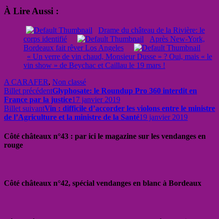
À Lire Aussi :
Drame du château de la Rivière: le
corps identifié
Après New-York,
Bordeaux fait rêver Los Angeles
« Un verre de vin chaud, Monsieur Dusse » ? Oui, mais « le
vin show » de Beychac et Caillau le 19 mars !
A CARAFER
,
Non classé
Billet précédent
Glyphosate: le Roundup Pro 360 interdit en
France par la justice
17 janvier 2019
Billet suivant
Vin : difficile d’accorder les violons entre le ministre
de l’Agriculture et la ministre de la Santé
19 janvier 2019
Côté châteaux n°43 : par ici le magazine sur les vendanges en
rouge
Côté châteaux n°42, spécial vendanges en blanc à Bordeaux