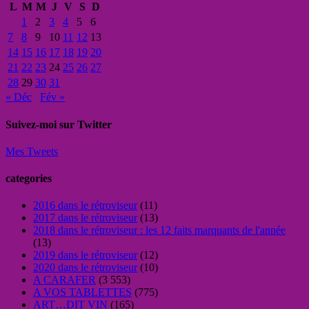
L
M
M
J
V
S
D
1
2
3
4
5
6
7
8
9
10
11
12
13
14
15
16
17
18
19
20
21
22
23
24
25
26
27
28
29
30
31
« Déc
Fév »
Suivez-moi sur Twitter
Mes Tweets
categories
2016 dans le rétroviseur
(11)
2017 dans le rétroviseur
(13)
2018 dans le rétroviseur : les 12 faits marquants de l'année
(13)
2019 dans le rétroviseur
(12)
2020 dans le rétroviseur
(10)
A CARAFER
(3 553)
A VOS TABLETTES
(775)
ART…DIT VIN
(165)