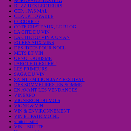
BORDEAUX TASTING
BUZZ DES LECTEURS
CEP…PAS MAL
CEP…PITOYABLE
COCORICO
COTE CHATEAUX, LE BLOG
LA CITE DU VIN
LA CITE DU VIN A UN AN
FOIRES AUX VINS
DES IDEES POUR NOEL
METS ET VIN
OENOTOURISME
PAROLE D’EXPERT
LES PRIMEURS
SAGA DU VIN
SAINT-EMILION JAZZ FESTIVAL
DES SOMMELIERS, EN SOMME
EN AVANT LES VENDANGES
VINEXPO
VIGNERON DU MOIS
VIGNE & VIN
VIN & ENVIRONNEMENT
VIN ET PATRIMOINE
vinitech-sifel
VIN…SOLITE