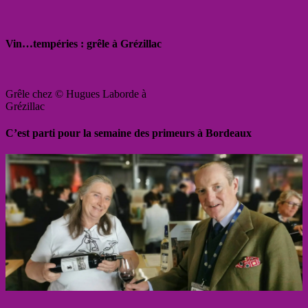
Vin…tempéries : grêle à Grézillac
Grêle chez © Hugues Laborde à
Grézillac
C’est parti pour la semaine des primeurs à Bordeaux