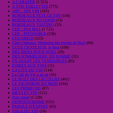
A CARAFER
(3 553)
A VOS TABLETTES
(775)
ART…DIT VIN
(165)
BORDEAUX FETE LE VIN
(144)
BORDEAUX SO GOOD
(15)
BORDEAUX TASTING
(33)
CEP…PAS MAL
(1 721)
CEP…PITOYABLE
(238)
COCORICO
(123)
Côté Châteaux, l'émission des terroirs de NoA
(60)
COTE CHATEAUX, le blog
(108)
DES IDEES POUR NOEL
(28)
DES SOMMELIERS, EN SOMME
(32)
EN AVANT LES VENDANGES
(85)
FOIRES AUX VINS
(11)
LA CITE DU VIN
(134)
La Cité du Vin a un an
(16)
LE BUZZ DES LECTEURS
(401)
LE VIGNERON DU MOIS
(104)
LES PRIMEURS
(87)
METS ET VIN
(121)
Non classé
(1 228)
OENOTOURISME
(151)
PAROLE D'EXPERT
(65)
SAGA DU VIN
(24)