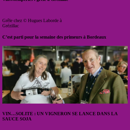
Grêle chez © Hugues Laborde à
Grézillac
C’est parti pour la semaine des primeurs à Bordeaux
VIN…SOLITE : UN VIGNERON SE LANCE DANS LA
SAUCE SOJA