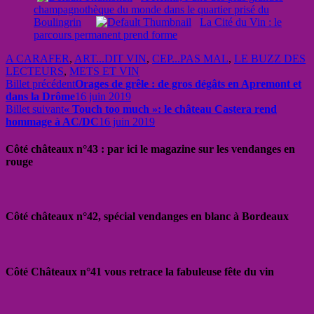
champagnothèque du monde dans le quartier prisé du
Boulingrin
La Cité du Vin : le
parcours permanent prend forme
A CARAFER
,
ART...DIT VIN
,
CEP...PAS MAL
,
LE BUZZ DES
LECTEURS
,
METS ET VIN
Billet précédent
Orages de grêle : de gros dégâts en Apremont et
dans la Drôme
16 juin 2019
Billet suivant
« Touch too much »: le château Castera rend
hommage à AC/DC
16 juin 2019
Côté châteaux n°43 : par ici le magazine sur les vendanges en
rouge
Côté châteaux n°42, spécial vendanges en blanc à Bordeaux
Côté Châteaux n°41 vous retrace la fabuleuse fête du vin