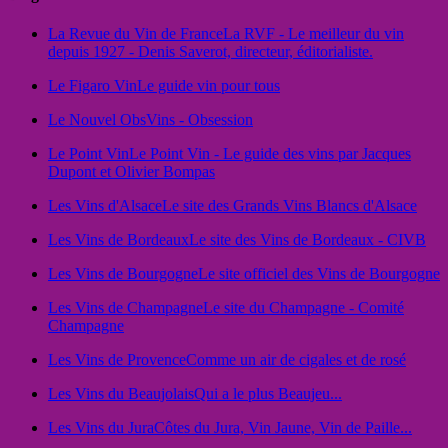
La Revue du Vin de France
La RVF - Le meilleur du vin
depuis 1927 - Denis Saverot, directeur, éditorialiste.
Le Figaro Vin
Le guide vin pour tous
Le Nouvel Obs
Vins - Obsession
Le Point Vin
Le Point Vin - Le guide des vins par Jacques
Dupont et Olivier Bompas
Les Vins d'Alsace
Le site des Grands Vins Blancs d'Alsace
Les Vins de Bordeaux
Le site des Vins de Bordeaux - CIVB
Les Vins de Bourgogne
Le site officiel des Vins de Bourgogne
Les Vins de Champagne
Le site du Champagne - Comité
Champagne
Les Vins de Provence
Comme un air de cigales et de rosé
Les Vins du Beaujolais
Qui a le plus Beaujeu...
Les Vins du Jura
Côtes du Jura, Vin Jaune, Vin de Paille...