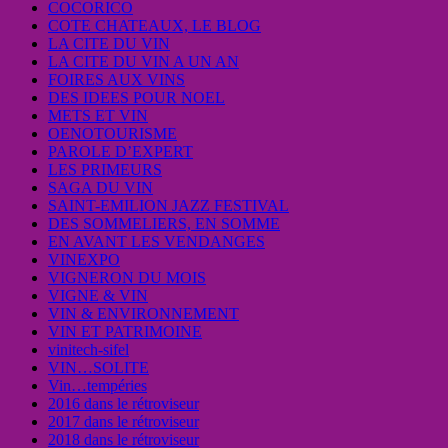
COCORICO
COTE CHATEAUX, LE BLOG
LA CITE DU VIN
LA CITE DU VIN A UN AN
FOIRES AUX VINS
DES IDEES POUR NOEL
METS ET VIN
OENOTOURISME
PAROLE D’EXPERT
LES PRIMEURS
SAGA DU VIN
SAINT-EMILION JAZZ FESTIVAL
DES SOMMELIERS, EN SOMME
EN AVANT LES VENDANGES
VINEXPO
VIGNERON DU MOIS
VIGNE & VIN
VIN & ENVIRONNEMENT
VIN ET PATRIMOINE
vinitech-sifel
VIN…SOLITE
Vin…tempéries
2016 dans le rétroviseur
2017 dans le rétroviseur
2018 dans le rétroviseur