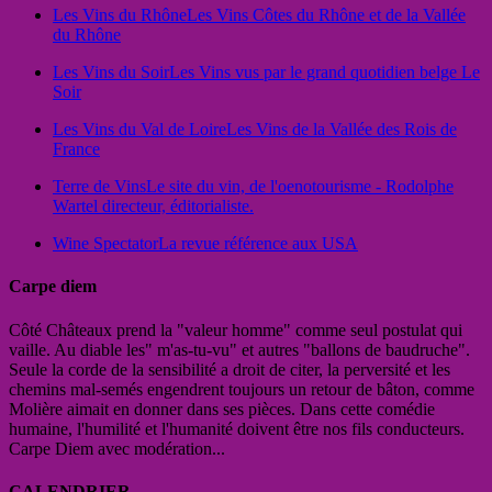
Les Vins du Rhône
Les Vins Côtes du Rhône et de la Vallée
du Rhône
Les Vins du Soir
Les Vins vus par le grand quotidien belge Le
Soir
Les Vins du Val de Loire
Les Vins de la Vallée des Rois de
France
Terre de Vins
Le site du vin, de l'oenotourisme - Rodolphe
Wartel directeur, éditorialiste.
Wine Spectator
La revue référence aux USA
Carpe diem
Côté Châteaux prend la "valeur homme" comme seul postulat qui
vaille. Au diable les" m'as-tu-vu" et autres "ballons de baudruche".
Seule la corde de la sensibilité a droit de citer, la perversité et les
chemins mal-semés engendrent toujours un retour de bâton, comme
Molière aimait en donner dans ses pièces. Dans cette comédie
humaine, l'humilité et l'humanité doivent être nos fils conducteurs.
Carpe Diem avec modération...
CALENDRIER