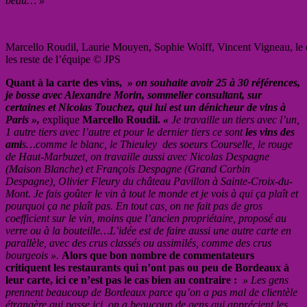
beau… »
Marcello Roudil, Laurie Mouyen, Sophie Wolff, Vincent Vigneau, le c
les reste de l’équipe © JPS
Quant à la carte des vins,
» on souhaite avoir 25 à 30 références,
je bosse avec Alexandre Morin, sommelier consultant, sur
certaines et Nicolas Touchez, qui lui est un dénicheur de vins à
Paris »,
explique
Marcello Roudil.
«
Je travaille un tiers avec l’un,
1 autre tiers avec l’autre et pour le dernier tiers ce sont
les vins des
ami
s…comme le blanc, le Thieuley des soeurs Courselle, le rouge
de Haut-Marbuzet, on travaille aussi avec Nicolas Despagne
(Maison Blanche) et François Despagne (Grand Corbin
Despagne), Olivier Fleury du château Pavillon à Sainte-Croix-du-
Mont. Je fais goûter le vin à tout le monde et je vois à qui ça plaît et
pourquoi ça ne plaît pas. En tout cas, on ne fait pas de gros
coefficient sur le vin, moins que l’ancien propriétaire, proposé au
verre ou à la bouteille…L’idée est de faire aussi une autre carte en
parallèle, avec des crus classés ou assimilés, comme des crus
bourgeois ».
Alors que bon nombre de commentateurs
critiquent les restaurants qui n’ont pas ou peu de Bordeaux à
leur carte, ici ce n’est pas le cas bien au contraire :
» Les gens
prennent beaucoup de Bordeaux parce qu’on a pas mal de clientèle
étrangère qui passe ici, on a beaucoup de gens qui apprécient les