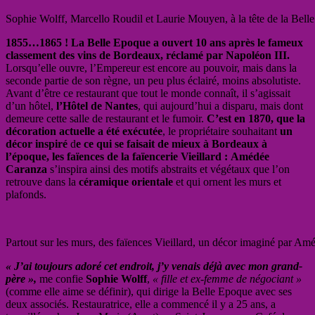
Sophie Wolff, Marcello Roudil et Laurie Mouyen, à la tête de la Bel
1855…1865 ! La Belle Epoque a ouvert 10 ans après le fameux
classement des vins de Bordeaux, réclamé par Napoléon III.
Lorsqu’elle ouvre, l’Empereur est encore au pouvoir, mais dans la
seconde partie de son règne, un peu plus éclairé, moins absolutiste.
Avant d’être ce restaurant que tout le monde connaît, il s’agissait
d’un hôtel,
l’Hôtel de Nantes
, qui aujourd’hui a disparu, mais dont
demeure cette salle de restaurant et le fumoir.
C’est en 1870, que la
décoration actuelle a été exécutée
, le propriétaire souhaitant
un
décor inspiré
d
e ce qui se faisait de mieux à Bordeaux à
l’époque, les faïences de la faïencerie Vieillard :
Amédée
Caranza
s’inspira ainsi des motifs abstraits et végétaux que l’on
retrouve dans la
céramique orientale
et qui ornent les murs et
plafonds.
Partout sur les murs, des faïences Vieillard, un décor imaginé par 
« J’ai toujours adoré cet endroit, j’y venais déjà avec mon grand-
père »,
me confie
Sophie Wolff
,
« fille et ex-femme de négociant »
(comme elle aime se définir), qui dirige la Belle Epoque avec ses
deux associés. Restauratrice, elle a commencé il y a 25 ans, a