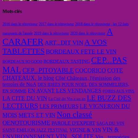
Mots-clés
2016 dans le rétroviseur
2017 dans le rétroviseur
2018 dans le rétroviseur : les 12 faits
A
marquants de l'année
2019 dans le rétroviseur
2020 dans le rétroviseur
CARAFER
A VOS
ART...DIT VIN
TABLETTES
BORDEAUX FETE LE VIN
CEP...PAS
BORDEAUX TASTING
BORDEAUX SO GOOD
MAL
CEP...PITOYABLE
COCORICO
COTE
CHATEAUX, le blog
Côté Châteaux, l'émission des
terroirs de NoA
DES IDEES POUR NOEL
DES SOMMELIERS,
EN AVANT LES VENDANGES
EN SOMME
FOIRES AUX VINS
LE BUZZ DES
LA CITE DU VIN
La Cité du Vin a un an
LECTEURS
LE VIGNERON DU
LES PRIMEURS
Non classé
MOIS
METS ET VIN
OENOTOURISME
PAROLE D'EXPERT
SAGA DU VIN
VIN &
VIGNE & VIN
SAINT-EMILION JAZZ FESTIVAL
VIN...SOLITE
ENVIRONNEMENT
Vin...tempéries