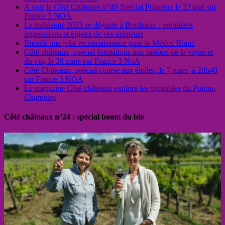
A voir le Côté Châteaux n°49 Spécial Primeurs le 23 mai sur
France 3 NOA
Le millésime 2023 se déguste à Bordeaux : premières
impressions et enjeux de ces primeurs
Bientôt une jolie reconnaissance pour le Médoc Blanc
Côté châteaux, spécial formations aux métiers de la vigne et
du vin, le 28 mars sur France 3 NoA
Côté Châteaux, spécial course aux étoiles, le 7 mars à 20h40
sur France 3 NOA
Le magazine Côté châteaux explore les vignobles du Poitou-
Charentes
Côté châteaux n°24 : spécial boom du bio