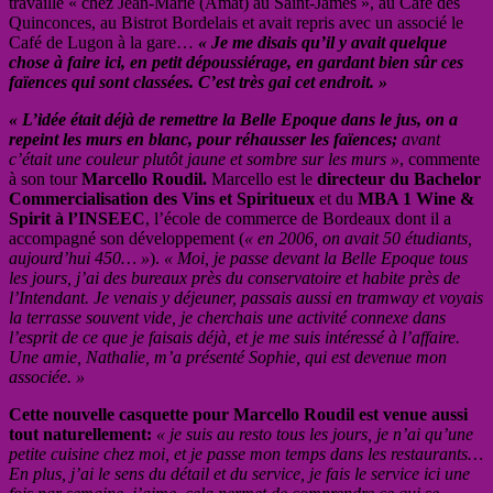
travaillé « chez Jean-Marie (Amat) au Saint-James », au Café des
Quinconces, au Bistrot Bordelais et avait repris avec un associé le
Café de Lugon à la gare…
« Je me disais qu’il y avait quelque
chose à faire ici, en petit dépoussiérage, en gardant bien sûr ces
faïences qui sont classées. C’est très gai cet endroit. »
« L’idée était déjà de remettre la Belle Epoque dans le jus, on a
repeint les murs en blanc, pour réhausser les faïences;
avant
c’était une couleur plutôt jaune et sombre sur les murs »
, commente
à son tour
Marcello Roudil.
Marcello est le
directeur du Bachelor
Commercialisation des Vins et Spiritueux
et du
MBA 1 Wine &
Spirit à l’INSEEC
, l’école de commerce de Bordeaux dont il a
accompagné son développement (
« en 2006, on avait 50 étudiants,
aujourd’hui 450… »
).
« Moi, je passe devant la Belle Epoque tous
les jours, j’ai des bureaux près du conservatoire et habite près de
l’Intendant. Je venais y déjeuner, passais aussi en tramway et voyais
la terrasse souvent vide, je cherchais une activité connexe dans
l’esprit de ce que je faisais déjà, et je me suis intéressé à l’affaire.
Une amie, Nathalie, m’a présenté Sophie, qui est devenue mon
associée. »
Cette nouvelle casquette pour Marcello Roudil est venue aussi
tout naturellement:
« je suis au resto tous les jours, je n’ai qu’une
petite cuisine chez moi, et je passe mon temps dans les restaurants…
En plus, j’ai le sens du détail et du service, je fais le service ici une