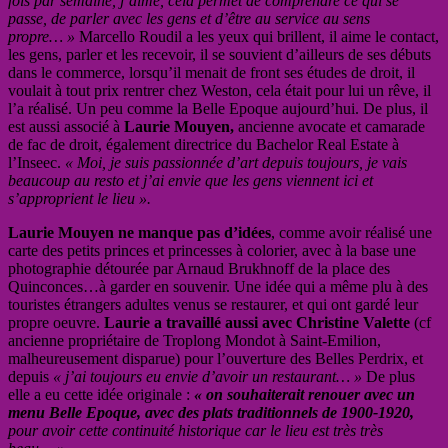
fois par semaine, j’aime, cela permet de comprendre ce qui se
passe, de parler avec les gens et d’être au service au sens
propre… »
Marcello Roudil a les yeux qui brillent, il aime le contact,
les gens, parler et les recevoir, il se souvient d’ailleurs de ses débuts
dans le commerce, lorsqu’il menait de front ses études de droit, il
voulait à tout prix rentrer chez Weston, cela était pour lui un rêve, il
l’a réalisé. Un peu comme la Belle Epoque aujourd’hui. De plus, il
est aussi associé à
Laurie Mouyen,
ancienne avocate et camarade
de fac de droit, également directrice du Bachelor Real Estate à
l’Inseec.
« Moi, je suis passionnée d’art depuis toujours, je vais
beaucoup au resto et j’ai envie que les gens viennent ici et
s’approprient le lieu ».
Laurie Mouyen ne manque pas d’idées
, comme avoir réalisé une
carte des petits princes et princesses à colorier, avec à la base une
photographie détourée par Arnaud Brukhnoff de la place des
Quinconces…à garder en souvenir. Une idée qui a même plu à des
touristes étrangers adultes venus se restaurer, et qui ont gardé leur
propre oeuvre.
Laurie a travaillé aussi avec Christine Valette
(cf
ancienne propriétaire de Troplong Mondot à Saint-Emilion,
malheureusement disparue) pour l’ouverture des Belles Perdrix, et
depuis
« j’ai toujours eu envie d’avoir un restaurant… »
De plus
elle a eu cette idée originale :
« on souhaiterait renouer avec un
menu Belle Epoque, avec des plats traditionnels de 1900-1920,
pour avoir cette continuité historique car le lieu est très très