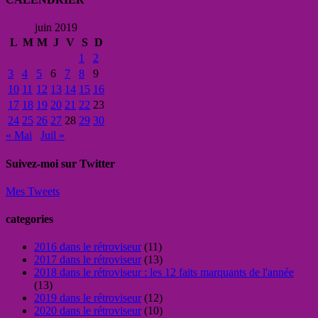
juin 2019
L
M
M
J
V
S
D
1
2
3
4
5
6
7
8
9
10
11
12
13
14
15
16
17
18
19
20
21
22
23
24
25
26
27
28
29
30
« Mai
Juil »
Suivez-moi sur Twitter
Mes Tweets
categories
2016 dans le rétroviseur
(11)
2017 dans le rétroviseur
(13)
2018 dans le rétroviseur : les 12 faits marquants de l'année
(13)
2019 dans le rétroviseur
(12)
2020 dans le rétroviseur
(10)