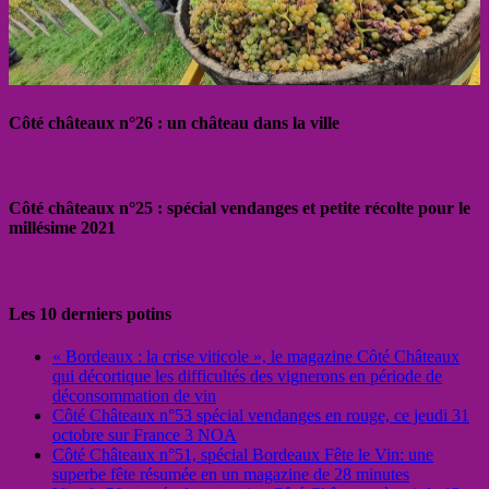
Côté châteaux n°26 : un château dans la ville
Côté châteaux n°25 : spécial vendanges et petite récolte pour le
millésime 2021
Les 10 derniers potins
« Bordeaux : la crise viticole », le magazine Côté Châteaux
qui décortique les difficultés des vignerons en période de
déconsommation de vin
Côté Châteaux n°53 spécial vendanges en rouge, ce jeudi 31
octobre sur France 3 NOA
Côté Châteaux n°51, spécial Bordeaux Fête le Vin: une
superbe fête résumée en un magazine de 28 minutes