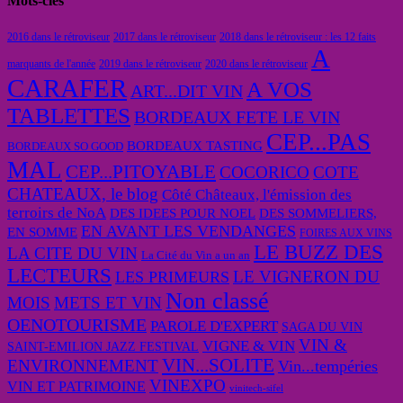
Mots-clés
2016 dans le rétroviseur
2017 dans le rétroviseur
2018 dans le rétroviseur : les 12 faits
A
marquants de l'année
2019 dans le rétroviseur
2020 dans le rétroviseur
CARAFER
A VOS
ART...DIT VIN
TABLETTES
BORDEAUX FETE LE VIN
CEP...PAS
BORDEAUX TASTING
BORDEAUX SO GOOD
MAL
CEP...PITOYABLE
COCORICO
COTE
CHATEAUX, le blog
Côté Châteaux, l'émission des
terroirs de NoA
DES IDEES POUR NOEL
DES SOMMELIERS,
EN AVANT LES VENDANGES
EN SOMME
FOIRES AUX VINS
LE BUZZ DES
LA CITE DU VIN
La Cité du Vin a un an
LECTEURS
LE VIGNERON DU
LES PRIMEURS
Non classé
MOIS
METS ET VIN
OENOTOURISME
PAROLE D'EXPERT
SAGA DU VIN
VIN &
VIGNE & VIN
SAINT-EMILION JAZZ FESTIVAL
VIN...SOLITE
ENVIRONNEMENT
Vin...tempéries
VINEXPO
VIN ET PATRIMOINE
vinitech-sifel