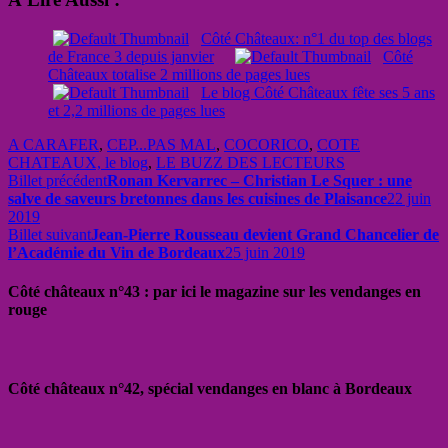
Côté Châteaux: n°1 du top des blogs
de France 3 depuis janvier
Côté
Châteaux totalise 2 millions de pages lues
Le blog Côté Châteaux fête ses 5 ans
et 2,2 millions de pages lues
A CARAFER
,
CEP...PAS MAL
,
COCORICO
,
COTE
CHATEAUX, le blog
,
LE BUZZ DES LECTEURS
Billet précédent
Ronan Kervarrec – Christian Le Squer : une
salve de saveurs bretonnes dans les cuisines de Plaisance
22 juin
2019
Billet suivant
Jean-Pierre Rousseau devient Grand Chancelier de
l’Académie du Vin de Bordeaux
25 juin 2019
Côté châteaux n°43 : par ici le magazine sur les vendanges en
rouge
Côté châteaux n°42, spécial vendanges en blanc à Bordeaux