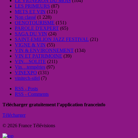
LE VIGNERON DU MOIS
(104)
LES PRIMEURS
(87)
METS ET VIN
(121)
Non classé
(1 228)
OENOTOURISME
(151)
PAROLE D'EXPERT
(65)
SAGA DU VIN
(24)
SAINT-EMILION JAZZ FESTIVAL
(21)
VIGNE & VIN
(55)
VIN & ENVIRONNEMENT
(134)
VIN ET PATRIMOINE
(39)
VIN…SOLITE
(211)
Vin…tempéries
(97)
VINEXPO
(131)
vinitech-sifel
(7)
RSS - Posts
RSS - Comments
Télécharger gratuitement l’application franceinfo
Télécharger
© 2026 France Télévisions