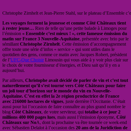
Christophe Zirnhelt et Jean-Pierre Stahl, sur le plateau d’Ensemble c’
Les voyages forment la jeunesse et comme Côté Châteaux tient
à rester jeune…
Rien de telle qu’une petite balade à Limoges pour
l’émission
« Ensemble c’est mieux ! », cette fameuse émission du
matin sur France 3 Nouvelle-Aquitaine
, présentée avec brio par le
sémillant
Christophe Zirnhelt
. Cette émission d’accompagnement
offre toute une série d’infos « service » qui sont utiles dans le
quotidien des gens, comme ce matin avec
Jacques Robert, président
de l’
UFC-Que Choisir
Limousin qui vous aide à y voir plus clair sur
le choix de votre
fournisseur d’énergies, et Dieu sait qu’il y en a
aujourd’hui.
Par ailleurs,
Christophe avait décidé de parler de vin et c’est tout
naturellement qu’il s’est tourné vers Côté Châteaux pour faire
un joli tour d’horizon sur le monde du vin en Nouvelle-
Aquitaine. C’est en effet la
2e région productrice de France
avec 216000 hectares de vignes
, juste derrière l’Occitanie. C’était
aussi pour lui l’occasion de faire connaître au plus grand nombre le
blog
Côté Châteaux
, de votre serviteur, qui
totalise à ce jour 2
millions 400 000 pages lues
, mais aussi l’émission éponyme,
Côté
Châteaux sur No
A, dont la prochaine va être tournée ce week-end
avec Sébastien Delalot à l’occasion des
20 ans de la Juridiction de