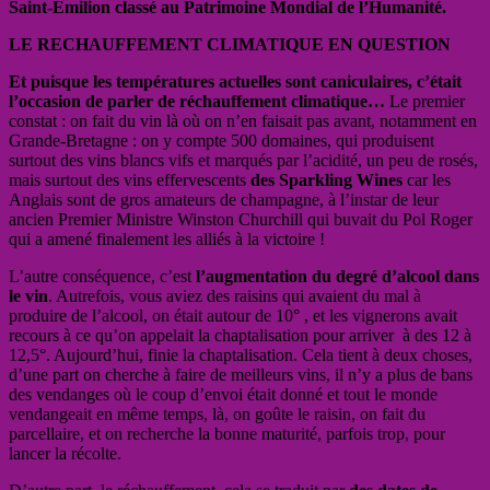
Saint-Emilion classé au Patrimoine Mondial de l’Humanité.
LE RECHAUFFEMENT CLIMATIQUE EN QUESTION
Et puisque les températures actuelles sont caniculaires, c’était
l’occasion de parler de réchauffement climatique…
Le premier
constat : on fait du vin là où on n’en faisait pas avant, notamment en
Grande-Bretagne : on y compte 500 domaines, qui produisent
surtout des vins blancs vifs et marqués par l’acidité, un peu de rosés,
mais surtout des vins effervescents
des Sparkling Wines
car les
Anglais sont de gros amateurs de champagne, à l’instar de leur
ancien Premier Ministre Winston Churchill qui buvait du Pol Roger
qui a amené finalement les alliés à la victoire !
L’autre conséquence, c’est
l’augmentation du degré d’alcool dans
le vin
. Autrefois, vous aviez des raisins qui avaient du mal à
produire de l’alcool, on était autour de 10° , et les vignerons avait
recours à ce qu’on appelait la chaptalisation pour arriver à des 12 à
12,5°. Aujourd’hui, finie la chaptalisation. Cela tient à deux choses,
d’une part on cherche à faire de meilleurs vins, il n’y a plus de bans
des vendanges où le coup d’envoi était donné et tout le monde
vendangeait en même temps, là, on goûte le raisin, on fait du
parcellaire, et on recherche la bonne maturité, parfois trop, pour
lancer la récolte.