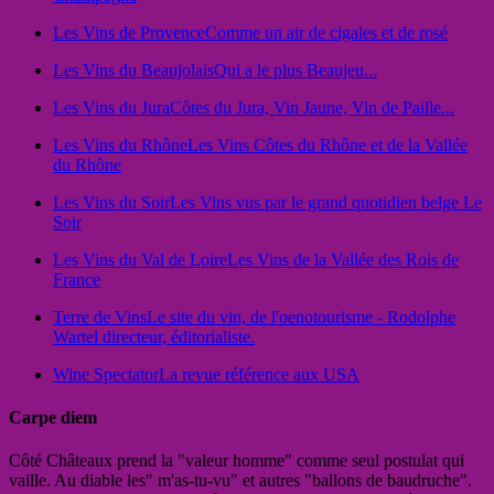
Les Vins de Provence
Comme un air de cigales et de rosé
Les Vins du Beaujolais
Qui a le plus Beaujeu...
Les Vins du Jura
Côtes du Jura, Vin Jaune, Vin de Paille...
Les Vins du Rhône
Les Vins Côtes du Rhône et de la Vallée
du Rhône
Les Vins du Soir
Les Vins vus par le grand quotidien belge Le
Soir
Les Vins du Val de Loire
Les Vins de la Vallée des Rois de
France
Terre de Vins
Le site du vin, de l'oenotourisme - Rodolphe
Wartel directeur, éditorialiste.
Wine Spectator
La revue référence aux USA
Carpe diem
Côté Châteaux prend la "valeur homme" comme seul postulat qui
vaille. Au diable les" m'as-tu-vu" et autres "ballons de baudruche".