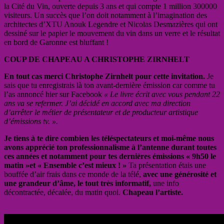
la Cité du Vin, ouverte depuis 3 ans et qui compte 1 million 300000
visiteurs. Un succès que l’on doit notamment à l’imagination des
architectes d’XTU Anouk Legendre et Nicolas Desmazières qui ont
dessiné sur le papier le mouvement du vin dans un verre et le résultat
en bord de Garonne est bluffant !
COUP DE CHAPEAU A CHRISTOPHE ZIRNHELT
En tout cas merci Christophe Zirnhelt pour cette invitation.
Je
sais que tu enregistrais là ton avant-dernière émission car comme tu
l’as annoncé hier sur Facebook
« Le livre écrit avec vous pendant 22
ans va se refermer. J’ai décidé en accord avec ma direction
d’arrêter le métier de présentateur et de producteur artistique
d’émissions tv. ».
Je tiens à te dire combien les téléspectateurs et moi-même nous
avons apprécié ton professionnalisme à l’antenne durant toutes
ces années et notamment pour tes dernières émissions « 9h50 le
matin »et « Ensemble c’est mieux ! »
Ta présentation étais une
bouffée d’air frais dans ce monde de la télé,
avec une générosité et
une grandeur d’âme, le tout très informatif,
une info
décontractée, décalée, du matin quoi.
Chapeau l’artiste.