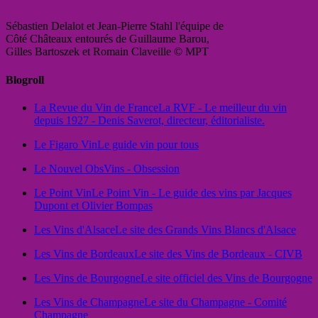
Sébastien Delalot et Jean-Pierre Stahl l'équipe de
Côté Châteaux entourés de Guillaume Barou,
Gilles Bartoszek et Romain Claveille © MPT
Blogroll
La Revue du Vin de France
La RVF - Le meilleur du vin
depuis 1927 - Denis Saverot, directeur, éditorialiste.
Le Figaro Vin
Le guide vin pour tous
Le Nouvel Obs
Vins - Obsession
Le Point Vin
Le Point Vin - Le guide des vins par Jacques
Dupont et Olivier Bompas
Les Vins d'Alsace
Le site des Grands Vins Blancs d'Alsace
Les Vins de Bordeaux
Le site des Vins de Bordeaux - CIVB
Les Vins de Bourgogne
Le site officiel des Vins de Bourgogne
Les Vins de Champagne
Le site du Champagne - Comité
Champagne