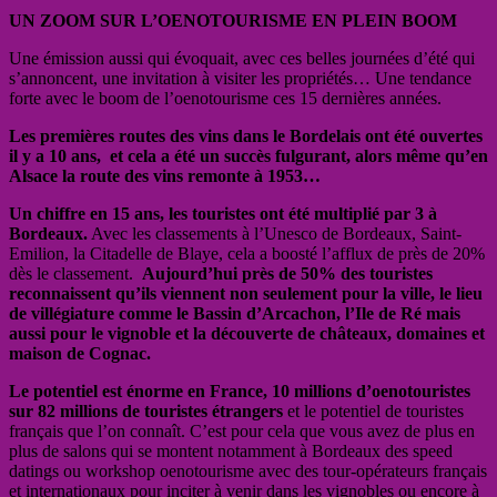
UN ZOOM SUR L’OENOTOURISME EN PLEIN BOOM
Une émission aussi qui évoquait, avec ces belles journées d’été qui
s’annoncent, une invitation à visiter les propriétés… Une tendance
forte avec le boom de l’oenotourisme ces 15 dernières années.
Les premières routes des vins dans le Bordelais ont été ouvertes
il y a 10 ans, et cela a été un succès fulgurant, alors même qu’en
Alsace la route des vins remonte à 1953…
Un chiffre en 15 ans, les touristes ont été multiplié par 3 à
Bordeaux
.
Avec les classements à l’Unesco de Bordeaux, Saint-
Emilion, la Citadelle de Blaye, cela a boosté l’afflux de près de 20%
dès le classement.
Aujourd’hui près de 50% des touristes
reconnaissent qu’ils viennent non seulement pour la ville, le lieu
de villégiature comme le Bassin d’Arcachon, l’Ile de Ré mais
aussi pour le vignoble et la découverte de châteaux, domaines et
maison de Cognac.
Le potentiel est énorme en France, 10 millions d’oenotouristes
sur 82 millions de touristes étrangers
et le potentiel de touristes
français que l’on connaît. C’est pour cela que vous avez de plus en
plus de salons qui se montent notamment à Bordeaux des speed
datings ou workshop oenotourisme avec des tour-opérateurs français
et internationaux pour inciter à venir dans les vignobles ou encore à