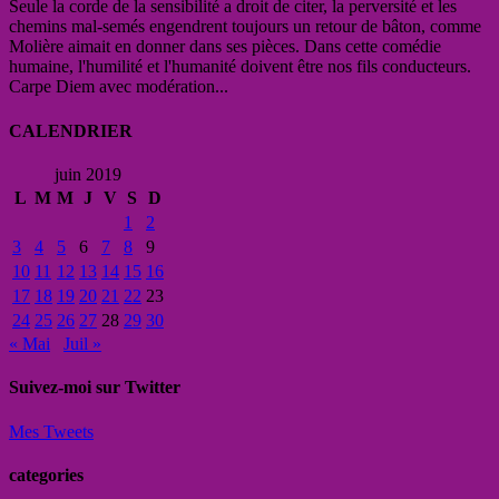
Seule la corde de la sensibilité a droit de citer, la perversité et les
chemins mal-semés engendrent toujours un retour de bâton, comme
Molière aimait en donner dans ses pièces. Dans cette comédie
humaine, l'humilité et l'humanité doivent être nos fils conducteurs.
Carpe Diem avec modération...
CALENDRIER
juin 2019
L
M
M
J
V
S
D
1
2
3
4
5
6
7
8
9
10
11
12
13
14
15
16
17
18
19
20
21
22
23
24
25
26
27
28
29
30
« Mai
Juil »
Suivez-moi sur Twitter
Mes Tweets
categories