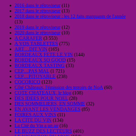
2016 dans le rétroviseur
(11)
2017 dans le rétroviseur
(13)
2018 dans le rétroviseur : les 12 faits marquants de l'année
(13)
2019 dans le rétroviseur
(12)
2020 dans le rétroviseur
(10)
A CARAFER
(3 553)
A VOS TABLETTES
(775)
ART…DIT VIN
(165)
BORDEAUX FETE LE VIN
(144)
BORDEAUX SO GOOD
(15)
BORDEAUX TASTING
(33)
CEP…PAS MAL
(1 721)
CEP…PITOYABLE
(238)
COCORICO
(123)
Côté Châteaux, l'émission des terroirs de NoA
(60)
COTE CHATEAUX, le blog
(108)
DES IDEES POUR NOEL
(28)
DES SOMMELIERS, EN SOMME
(32)
EN AVANT LES VENDANGES
(85)
FOIRES AUX VINS
(11)
LA CITE DU VIN
(134)
La Cité du Vin a un an
(16)
LE BUZZ DES LECTEURS
(401)