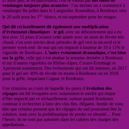
D’autre part, le réchauffement, cela se traduit par
des dates de
vendanges toujours plus avancées
: l’an dernier on a commencé à
vendanger fin juillet dans le Languedoc Roussillon, à Bordeaux vers
er
le 20 août pour les 1
blancs, et mi-septembre pour les rouges.
Qui dit réchauffement dit également une multiplication
d’événement climatiques
:
le gel
, avec un débourrement qui a eu
lieu avec 15 jours d’avance cette année avec un mois de février très
chaud, s’en sont suivies deux périodes de gel vers la mi-avril et le
premier week-end de mai qui ont impacté à hauteur de 10 à 15% le
vignoble de Bordeaux.
L’autre événement dramatique, c’est bien
sur la grêle
, celle qui s’est abattue la semaine dernière à Bordeaux
et sur d’autres vignobles en Rhône-Alpes, Crozes-Ermittage et
Apremont notamment. Des événements qui ont été intenses, en 2017
pour le gel aec 40% de récolte en moins à Bordeaux ou en 2018
pour la grêle, impactant Cognac et Bordeaux.
Une émission au cours de laquelle les pistes d’
évolution des
cépages
ont été évoquées avec notamment le merlot qui risque
d’être impacté par ce réchauffement, surtout quand Bordeaux
continue à rechercher à faire des vins fins, élégants. Inutile de vous
dire que certains pensent que les cépages du sud pourraient être la
solution, mais avec la problématique de perdre en identité… Pour
l’heure, ils ne sont pas autorisés dans les cahiers des charges des
appellations…