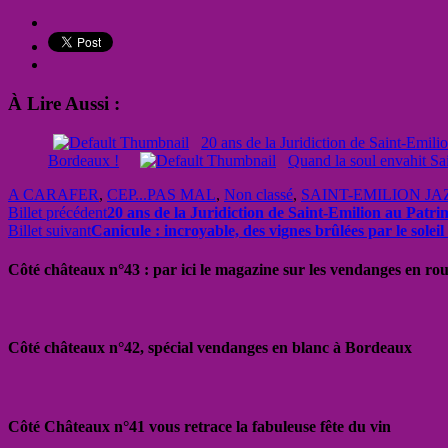
À Lire Aussi :
20 ans de la Juridiction de Saint-Emili
Bordeaux !
Quand la soul envahit Sa
A CARAFER
,
CEP...PAS MAL
,
Non classé
,
SAINT-EMILION JA
Billet précédent
20 ans de la Juridiction de Saint-Emilion au Patri
Billet suivant
Canicule : incroyable, des vignes brûlées par le soleil
Côté châteaux n°43 : par ici le magazine sur les vendanges en ro
Côté châteaux n°42, spécial vendanges en blanc à Bordeaux
Côté Châteaux n°41 vous retrace la fabuleuse fête du vin