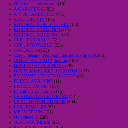
2020 dans le rétroviseur
(10)
A CARAFER
(3 553)
A VOS TABLETTES
(775)
ART…DIT VIN
(165)
BORDEAUX FETE LE VIN
(144)
BORDEAUX SO GOOD
(15)
BORDEAUX TASTING
(33)
CEP…PAS MAL
(1 721)
CEP…PITOYABLE
(238)
COCORICO
(123)
Côté Châteaux, l'émission des terroirs de NoA
(60)
COTE CHATEAUX, le blog
(108)
DES IDEES POUR NOEL
(28)
DES SOMMELIERS, EN SOMME
(32)
EN AVANT LES VENDANGES
(85)
FOIRES AUX VINS
(11)
LA CITE DU VIN
(134)
La Cité du Vin a un an
(16)
LE BUZZ DES LECTEURS
(401)
LE VIGNERON DU MOIS
(104)
LES PRIMEURS
(87)
METS ET VIN
(121)
Non classé
(1 228)
OENOTOURISME
(151)
PAROLE D'EXPERT
(65)