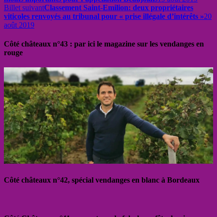
Billet suivant
Classement Saint-Emilion: deux propriétaires
viticoles renvoyés au tribunal pour « prise illégale d’intérêts »
20
août 2019
Côté châteaux n°43 : par ici le magazine sur les vendanges en
rouge
Côté châteaux n°42, spécial vendanges en blanc à Bordeaux