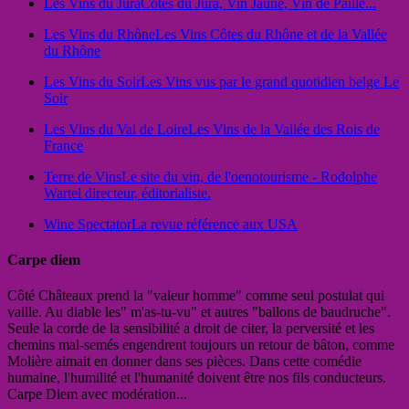
Les Vins du Jura
Côtes du Jura, Vin Jaune, Vin de Paille...
Les Vins du Rhône
Les Vins Côtes du Rhône et de la Vallée
du Rhône
Les Vins du Soir
Les Vins vus par le grand quotidien belge Le
Soir
Les Vins du Val de Loire
Les Vins de la Vallée des Rois de
France
Terre de Vins
Le site du vin, de l'oenotourisme - Rodolphe
Wartel directeur, éditorialiste.
Wine Spectator
La revue référence aux USA
Carpe diem
Côté Châteaux prend la "valeur homme" comme seul postulat qui
vaille. Au diable les" m'as-tu-vu" et autres "ballons de baudruche".
Seule la corde de la sensibilité a droit de citer, la perversité et les
chemins mal-semés engendrent toujours un retour de bâton, comme
Molière aimait en donner dans ses pièces. Dans cette comédie
humaine, l'humilité et l'humanité doivent être nos fils conducteurs.
Carpe Diem avec modération...