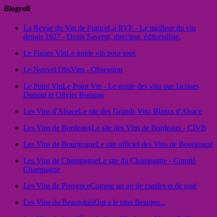
Blogroll
La Revue du Vin de France
La RVF - Le meilleur du vin
depuis 1927 - Denis Saverot, directeur, éditorialiste.
Le Figaro Vin
Le guide vin pour tous
Le Nouvel Obs
Vins - Obsession
Le Point Vin
Le Point Vin - Le guide des vins par Jacques
Dupont et Olivier Bompas
Les Vins d'Alsace
Le site des Grands Vins Blancs d'Alsace
Les Vins de Bordeaux
Le site des Vins de Bordeaux - CIVB
Les Vins de Bourgogne
Le site officiel des Vins de Bourgogne
Les Vins de Champagne
Le site du Champagne - Comité
Champagne
Les Vins de Provence
Comme un air de cigales et de rosé
Les Vins du Beaujolais
Qui a le plus Beaujeu...