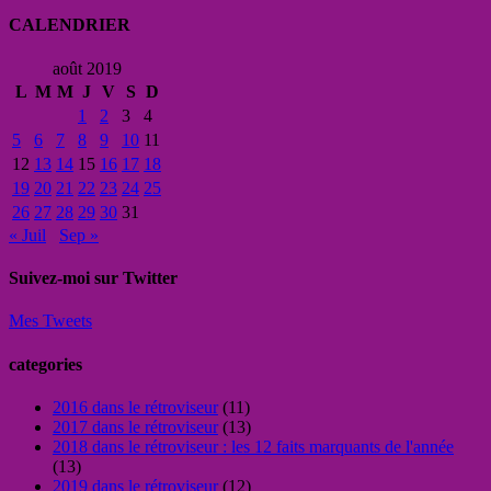
CALENDRIER
août 2019
L
M
M
J
V
S
D
1
2
3
4
5
6
7
8
9
10
11
12
13
14
15
16
17
18
19
20
21
22
23
24
25
26
27
28
29
30
31
« Juil
Sep »
Suivez-moi sur Twitter
Mes Tweets
categories
2016 dans le rétroviseur
(11)
2017 dans le rétroviseur
(13)
2018 dans le rétroviseur : les 12 faits marquants de l'année
(13)
2019 dans le rétroviseur
(12)