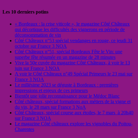
Les 10 derniers potins
« Bordeaux : la crise viticole », le magazine Côté Châteaux
qui décortique les difficultés des vignerons en période de
déconsommation de vin
Côté Châteaux n°53 spécial vendanges en rouge, ce jeudi 31
octobre sur France 3 NOA
Côté Châteaux n°51, spécial Bordeaux Fête le Vin: une
superbe fête résumée en un magazine de 28 minutes
Vive la 50e cuvée du magazine Côté Châteaux, à voir le 13
juin sur France 3 NOA
A voir le Côté Châteaux n°49 Spécial Primeurs le 23 mai sur
France 3 NOA
Le millésime 2023 se déguste à Bordeaux : premières
impressions et enjeux de ces primeurs
Bientôt une jolie reconnaissance pour le Médoc Blanc
Côté châteaux, spécial formations aux métiers de la vigne et
du vin, le 28 mars sur France 3 NoA
Côté Châteaux, spécial course aux étoiles, le 7 mars à 20h40
sur France 3 NOA
Le magazine Côté châteaux explore les vignobles du Poitou-
Charentes