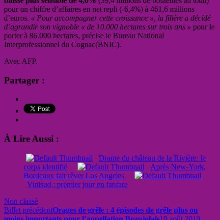
baisse plus sensible de 4,6%
(39,4 millions de bouteilles au total)
pour un chiffre d’affaires en net repli (-6,4%) à 461,6 millions
d’euros.
« Pour accompagner cette croissance », la filière a décidé
d’agrandir son vignoble « de 10.000 hectares sur trois ans »
pour le
porter à 86.000 hectares, précise le Bureau National
Interprofessionnel du Cognac(BNIC).
Avec AFP.
Partager :
À Lire Aussi :
Drame du château de la Rivière: le
corps identifié
Après New-York,
Bordeaux fait rêver Los Angeles
Vinisud : premier jour en fanfare
Non classé
Billet précédent
Orages de grêle : 4 épisodes de grêle plus ou
moins importants pour l’appellation Beaujolais
19 août 2019