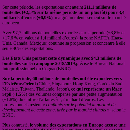
Sur cette période, les exportations ont atteint
211,1 millions de
bouteilles (+2,5% sur la même période un an plus tôt) pour 3,4
milliards d’euros (+6,9%
), malgré un ralentissement sur le marché
européen.
Avec 97,7 millions de bouteilles exportées sur la période (+8,8% et
+17,6 % en valeur à 1,4 milliard d’euros), la zone NAFTA (Etats-
Unis, Canada, Mexique) continue sa progression et concentre à elle
seule 46% des exportations.
Les Etats-Unis portent cette dynamique avec 94,3 millions de
bouteilles sur la campagne 2018/2019
,précise le Bureau National
Interprofessionnel du Cognac(BNIC).
Sur la période, 60 millions de bouteilles ont été exportées vers
l’Extrême-Orient
(Chine, Singapour, Hong Kong, Corée du Sud,
Malaisie, Taïwan, Thaïlande, Japon),
ce qui représente un léger
repli (-1,5%)
des volumes compensé par une petite augmentation
(+1,8%) du chiffre d’affaires à 1,2 milliard d’euros. Les
professionnels restent
« confiants sur le potentiel important de
développement de cette zone, tirée par le marché chinois »
, selon le
BNIC.
Plus contrasté,
le volume des exportations en Europe accuse une