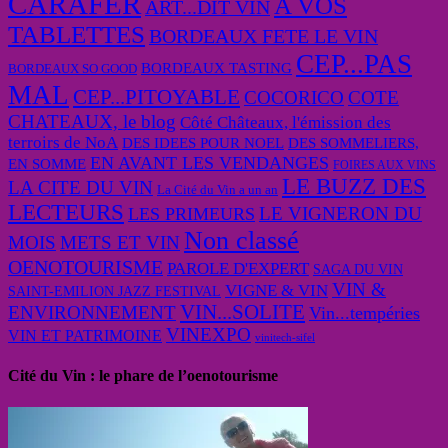
CARAFER
A VOS
ART...DIT VIN
TABLETTES
BORDEAUX FETE LE VIN
CEP...PAS
BORDEAUX TASTING
BORDEAUX SO GOOD
MAL
CEP...PITOYABLE
COCORICO
COTE
CHATEAUX, le blog
Côté Châteaux, l'émission des
terroirs de NoA
DES IDEES POUR NOEL
DES SOMMELIERS,
EN AVANT LES VENDANGES
EN SOMME
FOIRES AUX VINS
LE BUZZ DES
LA CITE DU VIN
La Cité du Vin a un an
LECTEURS
LE VIGNERON DU
LES PRIMEURS
Non classé
MOIS
METS ET VIN
OENOTOURISME
PAROLE D'EXPERT
SAGA DU VIN
VIN &
VIGNE & VIN
SAINT-EMILION JAZZ FESTIVAL
VIN...SOLITE
ENVIRONNEMENT
Vin...tempéries
VINEXPO
VIN ET PATRIMOINE
vinitech-sifel
Cité du Vin : le phare de l’oenotourisme