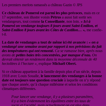
Les premiers merlots ramassés a château Gazin © JPS
Ce château de Pomerol est parmi les plus précoces
, mais en ce
17 septembre, son illustre voisin
Pétrus
a aussi fait sortir ses
vendangeurs, tout comme
la Conseillante
, non loin.
« Ici à
Pomerol on vendange toujours 8 jours avant Saint-Emilion, et
Saint-Emilion 8 jours avant les Côtes de Castillon… »,
me confie-
t-il.
La date de vendanges a tout de même ici été avancée :
« on a
vendangé une semaine avant par rapport à nos prévisions du fait
des températures qui ont remonté.
Ca se ramasse bien, après nous
avons de
petites baies très concentrées, par manque d’eau.
On
devrait obtenir un rendement dans la moyenne décennale de 40
hectolitres à l’hectare »,
explique
Michaël Obert.
Si ce château appartient à la famille depuis plus d’un siècle, depuis
1918 avec Louis Soualle,
le lancement des vendanges à la bonne
date est toujours une question cruciale
à laquelle on n’y répond
que chaque année, qu’à chaque millésime et selon les conditions
climatiques différentes.
Pour lancer une vendange, il y a plusieurs paramètres,
il y a bien évidemment les équilibres entre les taux de
sucre et l’acidité, mais actuellement on est plus dans