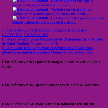
Dossier vigne et vin : quels
travaux à la vigne et au chai l’hiver ?
Vin boisé ou vin fruité: de
l’influence de la barrique et du chêne sur le vin…
La Chine Boit Rouge ou quand les
Chinois raflent les châteaux du Bordelais
A CARAFER
,
A VOS TABLETTES
,
LE BUZZ DES
LECTEURS
,
VIGNE & VIN
Billet précédent
Thomas Pesquet invité d’Honneur de la Jurade
de Saint-Emilion
17 septembre 2019
Billet suivant
10 000 vignerons et négociants de Bordeaux
attendus au match Bordeaux-Monaco
19 septembre 2019
Côté châteaux n°43 : par ici le magazine sur les vendanges en
rouge
Côté châteaux n°42, spécial vendanges en blanc à Bordeaux
Côté Châteaux n°41 vous retrace la fabuleuse fête du vin