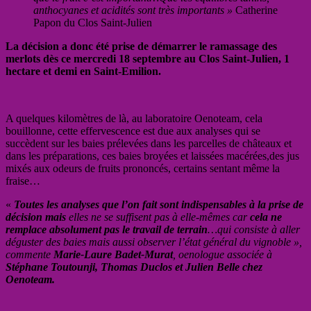
anthocyanes et acidités sont très importants »
Catherine
Papon du Clos Saint-Julien
La décision a donc été prise de démarrer le ramassage des
merlots dès ce mercredi 18 septembre au Clos Saint-Julien, 1
hectare et demi en Saint-Emilion.
A quelques kilomètres de là, au laboratoire Oenoteam, cela
bouillonne, cette effervescence est due aux analyses qui se
succèdent sur les baies prélevées dans les parcelles de châteaux et
dans les préparations, ces baies broyées et laissées macérées,des jus
mixés aux odeurs de fruits prononcés, certains sentant même la
fraise…
«
Toutes les analyses que l’on fait sont indispensables à la prise de
décision mais
elles ne se suffisent pas à elle-mêmes car
cela ne
remplace absolument pas le travail de terrain
…qui consiste à aller
déguster des baies mais aussi observer l’état général du vignoble »,
commente
Marie-Laure Badet-Murat
, oenologue associée à
Stéphane Toutounji, Thomas Duclos et Julien Belle chez
Oenoteam.