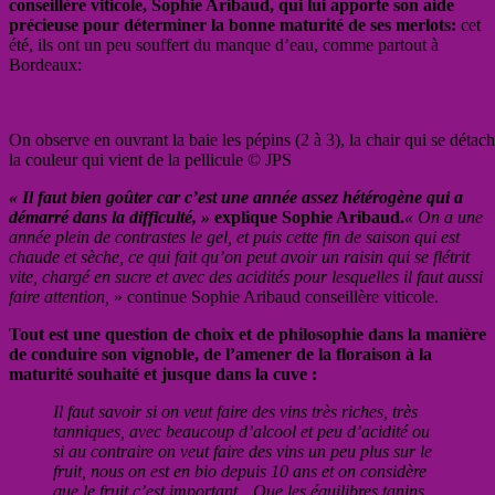
conseillère viticole, Sophie Aribaud, qui lui apporte son aide
précieuse pour déterminer la bonne maturité de ses merlots:
cet
été, ils ont un peu souffert du manque d’eau, comme partout à
Bordeaux:
On observe en ouvrant la baie les pépins (2 à 3), la chair qui se détac
la couleur qui vient de la pellicule © JPS
« Il faut bien goûter car c’est une année assez hétérogène qui a
démarré dans la difficulté, »
explique Sophie Aribaud.
« On a une
année plein de contrastes le gel, et puis cette fin de saison qui est
chaude et sèche, ce qui fait qu’on peut avoir un raisin qui se flétrit
vite, chargé en sucre et avec des acidités pour lesquelles il faut aussi
faire attention,
» continue Sophie Aribaud conseillère viticole.
Tout est une question de choix et de philosophie dans la manière
de conduire son vignoble, de l’amener de la floraison à la
maturité souhaité et jusque dans la cuve :
Il faut savoir si on veut faire des vins très riches, très
tanniques, avec beaucoup d’alcool et peu d’acidité ou
si au contraire on veut faire des vins un peu plus sur le
fruit, nous on est en bio depuis 10 ans et on considère
que le fruit c’est important…Que les équilibres tanins,