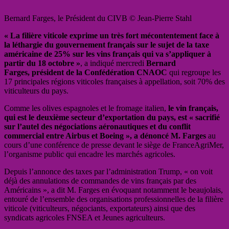
Bernard Farges, le Président du CIVB © Jean-Pierre Stahl
« La filière viticole exprime un très fort mécontentement face à
la léthargie du
gouvernement français sur le sujet de la taxe
américaine de 25% sur les vins français
qui va s’appliquer à
partir du 18 octobre »
, a indiqué mercredi
Bernard
Farges,
président de la Confédération CNAOC
qui regroupe les
17 principales régions viticoles françaises à appellation, soit 70% des
viticulteurs du pays.
Comme les olives espagnoles et le fromage italien,
le vin français,
qui est le deuxième secteur d’exportation du pays, est « sacrifié
sur l’autel des négociations aéronautiques et du conflit
commercial entre Airbus et Boeing », a dénoncé M. Farges
au
cours d’une conférence de presse devant le siège de FranceAgriMer,
l’organisme public qui encadre les marchés agricoles.
Depuis l’annonce des taxes par l’administration Trump, « on voit
déjà des annulations de commandes de vins français par des
Américains », a dit M. Farges en évoquant notamment le beaujolais,
entouré de l’ensemble des organisations professionnelles de la filière
viticole (viticulteurs, négociants, exportateurs) ainsi que des
syndicats agricoles FNSEA et Jeunes agriculteurs.