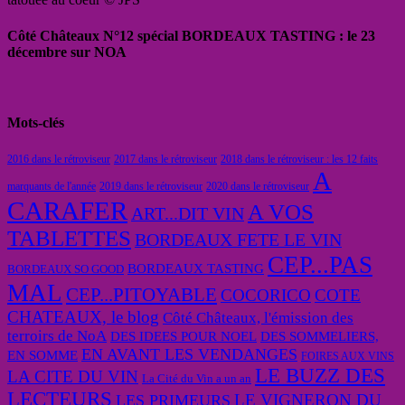
Côté Châteaux N°12 spécial BORDEAUX TASTING : le 23
décembre sur NOA
Mots-clés
2016 dans le rétroviseur
2017 dans le rétroviseur
2018 dans le rétroviseur : les 12 faits
A
marquants de l'année
2019 dans le rétroviseur
2020 dans le rétroviseur
CARAFER
A VOS
ART...DIT VIN
TABLETTES
BORDEAUX FETE LE VIN
CEP...PAS
BORDEAUX TASTING
BORDEAUX SO GOOD
MAL
CEP...PITOYABLE
COCORICO
COTE
CHATEAUX, le blog
Côté Châteaux, l'émission des
terroirs de NoA
DES IDEES POUR NOEL
DES SOMMELIERS,
EN AVANT LES VENDANGES
EN SOMME
FOIRES AUX VINS
LE BUZZ DES
LA CITE DU VIN
La Cité du Vin a un an
LECTEURS
LE VIGNERON DU
LES PRIMEURS