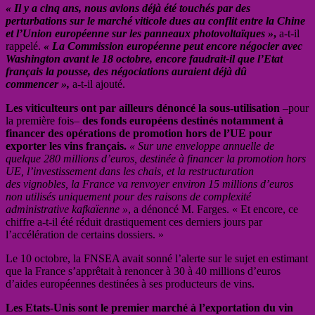
« Il y a cinq ans, nous avions déjà été touchés par des
perturbations sur le marché viticole dues au conflit entre la Chine
et l’Union européenne sur les panneaux photovoltaïques »
,
a-t-il
rappelé.
« La Commission européenne peut encore négocier avec
Washington avant le 18 octobre, encore faudrait-il que l’Etat
français la pousse, des négociations auraient déjà dû
commencer »,
a-t-il ajouté.
Les viticulteurs ont par ailleurs dénoncé la sous-utilisation
–pour
la première fois–
des fonds européens destinés notamment à
financer des opérations de promotion hors de l’UE pour
exporter les vins français.
« Sur une enveloppe annuelle de
quelque 280 millions d’euros, destinée à financer la promotion hors
UE, l’investissement dans les chais, et la restructuration
des
vignobles, la France va renvoyer environ 15 millions d’euros
non utilisés uniquement
pour des raisons de complexité
administrative kafkaïenne »
, a dénoncé M. Farges. « Et encore, ce
chiffre a-t-il été réduit drastiquement ces derniers jours par
l’accélération de certains dossiers. »
Le 10 octobre, la FNSEA avait sonné l’alerte sur le sujet en estimant
que la France s’apprêtait à renoncer à 30 à 40 millions d’euros
d’aides européennes destinées à ses producteurs de vins.
Les Etats-Unis sont le premier marché à l’exportation du vin