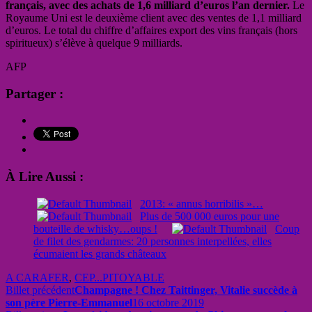
français, avec des achats de 1,6 milliard d’euros l’an dernier.
Le
Royaume Uni est le deuxième client avec des ventes de 1,1 milliard
d’euros. Le total du chiffre d’affaires export des vins français (hors
spiritueux) s’élève à quelque 9 milliards.
AFP
Partager :
À Lire Aussi :
2013: « annus horribilis »…
Plus de 500 000 euros pour une
bouteille de whisky…oups !
Coup
de filet des gendarmes: 20 personnes interpellées, elles
écumaient les grands châteaux
A CARAFER
,
CEP...PITOYABLE
Billet précédent
Champagne ! Chez Taittinger, Vitalie succède à
son père Pierre-Emmanuel
16 octobre 2019