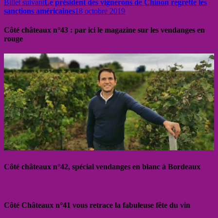
Billet suivant
Le président des vignerons de Chinon regrette les
sanctions américaines
18 octobre 2019
Côté châteaux n°43 : par ici le magazine sur les vendanges en
rouge
Côté châteaux n°42, spécial vendanges en blanc à Bordeaux
Côté Châteaux n°41 vous retrace la fabuleuse fête du vin