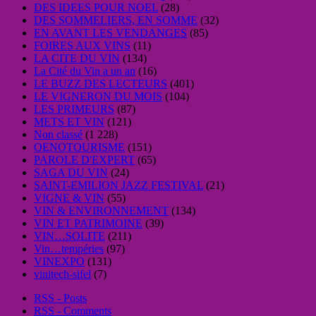
DES IDEES POUR NOEL
(28)
DES SOMMELIERS, EN SOMME
(32)
EN AVANT LES VENDANGES
(85)
FOIRES AUX VINS
(11)
LA CITE DU VIN
(134)
La Cité du Vin a un an
(16)
LE BUZZ DES LECTEURS
(401)
LE VIGNERON DU MOIS
(104)
LES PRIMEURS
(87)
METS ET VIN
(121)
Non classé
(1 228)
OENOTOURISME
(151)
PAROLE D'EXPERT
(65)
SAGA DU VIN
(24)
SAINT-EMILION JAZZ FESTIVAL
(21)
VIGNE & VIN
(55)
VIN & ENVIRONNEMENT
(134)
VIN ET PATRIMOINE
(39)
VIN…SOLITE
(211)
Vin…tempéries
(97)
VINEXPO
(131)
vinitech-sifel
(7)
RSS - Posts
RSS - Comments