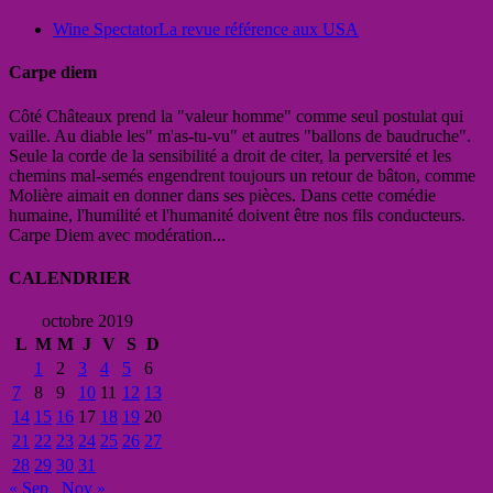
Wine Spectator
La revue référence aux USA
Carpe diem
Côté Châteaux prend la "valeur homme" comme seul postulat qui
vaille. Au diable les" m'as-tu-vu" et autres "ballons de baudruche".
Seule la corde de la sensibilité a droit de citer, la perversité et les
chemins mal-semés engendrent toujours un retour de bâton, comme
Molière aimait en donner dans ses pièces. Dans cette comédie
humaine, l'humilité et l'humanité doivent être nos fils conducteurs.
Carpe Diem avec modération...
CALENDRIER
octobre 2019
L
M
M
J
V
S
D
1
2
3
4
5
6
7
8
9
10
11
12
13
14
15
16
17
18
19
20
21
22
23
24
25
26
27
28
29
30
31
« Sep
Nov »