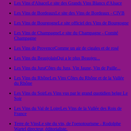
Les Vins d'Alsace
Le site des Grands Vins Blancs d'Alsace
Les Vins de Bordeaux
Le site des Vins de Bordeaux - CIVB
Les Vins de Bourgogne
Le site officiel des Vins de Bourgogne
Les Vins de Champagne
Le site du Champagne - Comité
Champagne
Les Vins de Provence
Comme un air de cigales et de rosé
Les Vins du Beaujolais
Qui a le plus Beaujeu...
Les Vins du Jura
Côtes du Jura, Vin Jaune, Vin de Paille...
Les Vins du Rhône
Les Vins Côtes du Rhône et de la Vallée
du Rhône
Les Vins du Soir
Les Vins vus par le grand quotidien belge Le
Soir
Les Vins du Val de Loire
Les Vins de la Vallée des Rois de
France
Terre de Vins
Le site du vin, de l'oenotourisme - Rodolphe
Wartel directeur, éditorialiste.