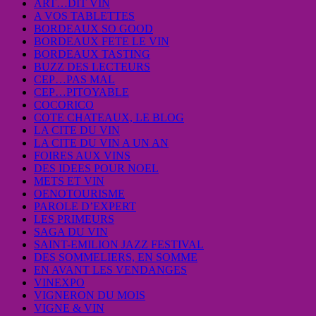
ART…DIT VIN
A VOS TABLETTES
BORDEAUX SO GOOD
BORDEAUX FETE LE VIN
BORDEAUX TASTING
BUZZ DES LECTEURS
CEP…PAS MAL
CEP…PITOYABLE
COCORICO
COTE CHATEAUX, LE BLOG
LA CITE DU VIN
LA CITE DU VIN A UN AN
FOIRES AUX VINS
DES IDEES POUR NOEL
METS ET VIN
OENOTOURISME
PAROLE D’EXPERT
LES PRIMEURS
SAGA DU VIN
SAINT-EMILION JAZZ FESTIVAL
DES SOMMELIERS, EN SOMME
EN AVANT LES VENDANGES
VINEXPO
VIGNERON DU MOIS
VIGNE & VIN