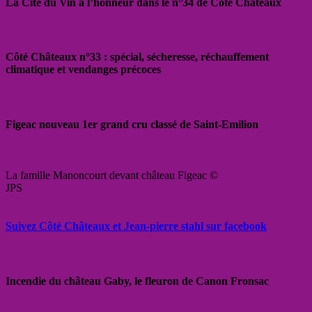
La Cité du Vin à l’honneur dans le n°34 de Côté Châteaux
Côté Châteaux n°33 : spécial, sécheresse, réchauffement
climatique et vendanges précoces
Figeac nouveau 1er grand cru classé de Saint-Emilion
La famille Manoncourt devant château Figeac ©
JPS
Suivez Côté Châteaux et Jean-pierre stahl sur facebook
Incendie du château Gaby, le fleuron de Canon Fronsac