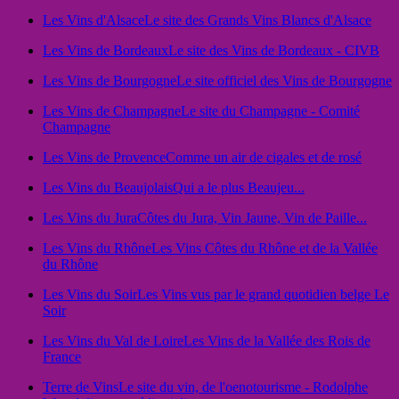
Les Vins d'Alsace
Le site des Grands Vins Blancs d'Alsace
Les Vins de Bordeaux
Le site des Vins de Bordeaux - CIVB
Les Vins de Bourgogne
Le site officiel des Vins de Bourgogne
Les Vins de Champagne
Le site du Champagne - Comité
Champagne
Les Vins de Provence
Comme un air de cigales et de rosé
Les Vins du Beaujolais
Qui a le plus Beaujeu...
Les Vins du Jura
Côtes du Jura, Vin Jaune, Vin de Paille...
Les Vins du Rhône
Les Vins Côtes du Rhône et de la Vallée
du Rhône
Les Vins du Soir
Les Vins vus par le grand quotidien belge Le
Soir
Les Vins du Val de Loire
Les Vins de la Vallée des Rois de
France
Terre de Vins
Le site du vin, de l'oenotourisme - Rodolphe