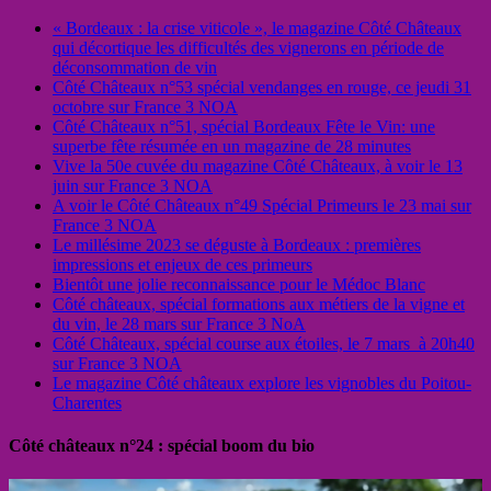
« Bordeaux : la crise viticole », le magazine Côté Châteaux
qui décortique les difficultés des vignerons en période de
déconsommation de vin
Côté Châteaux n°53 spécial vendanges en rouge, ce jeudi 31
octobre sur France 3 NOA
Côté Châteaux n°51, spécial Bordeaux Fête le Vin: une
superbe fête résumée en un magazine de 28 minutes
Vive la 50e cuvée du magazine Côté Châteaux, à voir le 13
juin sur France 3 NOA
A voir le Côté Châteaux n°49 Spécial Primeurs le 23 mai sur
France 3 NOA
Le millésime 2023 se déguste à Bordeaux : premières
impressions et enjeux de ces primeurs
Bientôt une jolie reconnaissance pour le Médoc Blanc
Côté châteaux, spécial formations aux métiers de la vigne et
du vin, le 28 mars sur France 3 NoA
Côté Châteaux, spécial course aux étoiles, le 7 mars à 20h40
sur France 3 NOA
Le magazine Côté châteaux explore les vignobles du Poitou-
Charentes
Côté châteaux n°24 : spécial boom du bio