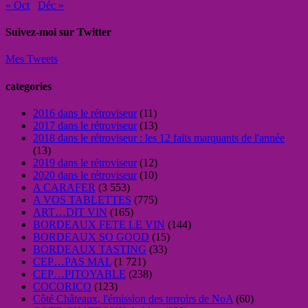
« Oct
Déc »
Suivez-moi sur Twitter
Mes Tweets
categories
2016 dans le rétroviseur
(11)
2017 dans le rétroviseur
(13)
2018 dans le rétroviseur : les 12 faits marquants de l'année
(13)
2019 dans le rétroviseur
(12)
2020 dans le rétroviseur
(10)
A CARAFER
(3 553)
A VOS TABLETTES
(775)
ART…DIT VIN
(165)
BORDEAUX FETE LE VIN
(144)
BORDEAUX SO GOOD
(15)
BORDEAUX TASTING
(33)
CEP…PAS MAL
(1 721)
CEP…PITOYABLE
(238)
COCORICO
(123)
Côté Châteaux, l'émission des terroirs de NoA
(60)