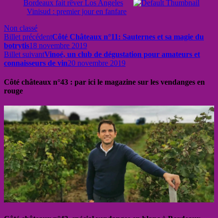
Bordeaux fait rêver Los Angeles
Vinisud : premier jour en fanfare
Non classé
Billet précédent
Côté Châteaux n°11: Sauternes et sa magie du
botrytis
18 novembre 2019
Billet suivant
Vinoé, un club de dégustation pour amateurs et
connaisseurs de vin
20 novembre 2019
Côté châteaux n°43 : par ici le magazine sur les vendanges en
rouge