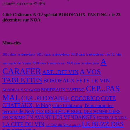
tatouée au coeur © JPS
Côté Châteaux N°12 spécial BORDEAUX TASTING : le 23
décembre sur NOA
Mots-clés
2016 dans le rétroviseur
2017 dans le rétroviseur
2018 dans le rétroviseur : les 12 faits
A
marquants de l'année
2019 dans le rétroviseur
2020 dans le rétroviseur
CARAFER
A VOS
ART...DIT VIN
TABLETTES
BORDEAUX FETE LE VIN
CEP...PAS
BORDEAUX TASTING
BORDEAUX SO GOOD
MAL
CEP...PITOYABLE
COCORICO
COTE
CHATEAUX, le blog
Côté Châteaux, l'émission des
terroirs de NoA
DES IDEES POUR NOEL
DES SOMMELIERS,
EN AVANT LES VENDANGES
EN SOMME
FOIRES AUX VINS
LE BUZZ DES
LA CITE DU VIN
La Cité du Vin a un an