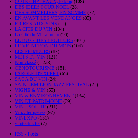
COTE CHATEAUX, le blog
(108)
DES IDEES POUR NOEL
(28)
DES SOMMELIERS, EN SOMME
(32)
EN AVANT LES VENDANGES
(85)
FOIRES AUX VINS
(11)
LA CITE DU VIN
(134)
La Cité du Vin a un an
(16)
LE BUZZ DES LECTEURS
(401)
LE VIGNERON DU MOIS
(104)
LES PRIMEURS
(87)
METS ET VIN
(121)
Non classé
(1 228)
OENOTOURISME
(151)
PAROLE D'EXPERT
(65)
SAGA DU VIN
(24)
SAINT-EMILION JAZZ FESTIVAL
(21)
VIGNE & VIN
(55)
VIN & ENVIRONNEMENT
(134)
VIN ET PATRIMOINE
(39)
VIN…SOLITE
(211)
Vin…tempéries
(97)
VINEXPO
(131)
vinitech-sifel
(7)
RSS - Posts