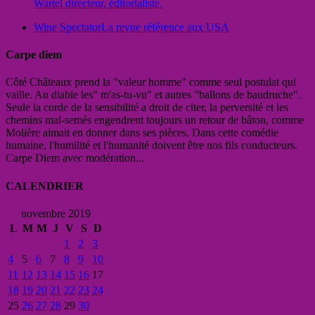
Wartel directeur, éditorialiste.
Wine Spectator
La revue référence aux USA
Carpe diem
Côté Châteaux prend la "valeur homme" comme seul postulat qui
vaille. Au diable les" m'as-tu-vu" et autres "ballons de baudruche".
Seule la corde de la sensibilité a droit de citer, la perversité et les
chemins mal-semés engendrent toujours un retour de bâton, comme
Molière aimait en donner dans ses pièces. Dans cette comédie
humaine, l'humilité et l'humanité doivent être nos fils conducteurs.
Carpe Diem avec modération...
CALENDRIER
novembre 2019
L
M
M
J
V
S
D
1
2
3
4
5
6
7
8
9
10
11
12
13
14
15
16
17
18
19
20
21
22
23
24
25
26
27
28
29
30