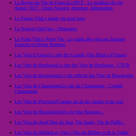
La Revue du Vin de France
La RVF - Le meilleur du vin
depuis 1927 - Denis Saverot, directeur, éditorialiste.
Le Figaro Vin
Le guide vin pour tous
Le Nouvel Obs
Vins - Obsession
Le Point Vin
Le Point Vin - Le guide des vins par Jacques
Dupont et Olivier Bompas
Les Vins d'Alsace
Le site des Grands Vins Blancs d'Alsace
Les Vins de Bordeaux
Le site des Vins de Bordeaux - CIVB
Les Vins de Bourgogne
Le site officiel des Vins de Bourgogne
Les Vins de Champagne
Le site du Champagne - Comité
Champagne
Les Vins de Provence
Comme un air de cigales et de rosé
Les Vins du Beaujolais
Qui a le plus Beaujeu...
Les Vins du Jura
Côtes du Jura, Vin Jaune, Vin de Paille...
Les Vins du Rhône
Les Vins Côtes du Rhône et de la Vallée