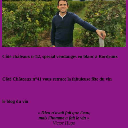
Côté châteaux n°42, spécial vendanges en blanc à Bordeaux
Côté Châteaux n°41 vous retrace la fabuleuse fête du vin
le blog du vin
« Dieu n'avait fait que l'eau,
mais l'homme a fait le vin »
Victor Hugo