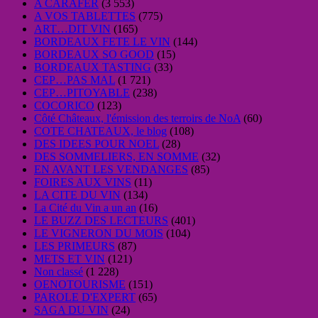
A CARAFER
(3 553)
A VOS TABLETTES
(775)
ART…DIT VIN
(165)
BORDEAUX FETE LE VIN
(144)
BORDEAUX SO GOOD
(15)
BORDEAUX TASTING
(33)
CEP…PAS MAL
(1 721)
CEP…PITOYABLE
(238)
COCORICO
(123)
Côté Châteaux, l'émission des terroirs de NoA
(60)
COTE CHATEAUX, le blog
(108)
DES IDEES POUR NOEL
(28)
DES SOMMELIERS, EN SOMME
(32)
EN AVANT LES VENDANGES
(85)
FOIRES AUX VINS
(11)
LA CITE DU VIN
(134)
La Cité du Vin a un an
(16)
LE BUZZ DES LECTEURS
(401)
LE VIGNERON DU MOIS
(104)
LES PRIMEURS
(87)
METS ET VIN
(121)
Non classé
(1 228)
OENOTOURISME
(151)
PAROLE D'EXPERT
(65)
SAGA DU VIN
(24)