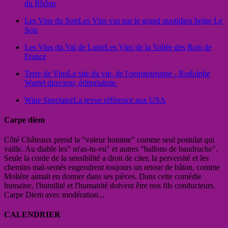
du Rhône
Les Vins du Soir
Les Vins vus par le grand quotidien belge Le
Soir
Les Vins du Val de Loire
Les Vins de la Vallée des Rois de
France
Terre de Vins
Le site du vin, de l'oenotourisme - Rodolphe
Wartel directeur, éditorialiste.
Wine Spectator
La revue référence aux USA
Carpe diem
Côté Châteaux prend la "valeur homme" comme seul postulat qui
vaille. Au diable les" m'as-tu-vu" et autres "ballons de baudruche".
Seule la corde de la sensibilité a droit de citer, la perversité et les
chemins mal-semés engendrent toujours un retour de bâton, comme
Molière aimait en donner dans ses pièces. Dans cette comédie
humaine, l'humilité et l'humanité doivent être nos fils conducteurs.
Carpe Diem avec modération...
CALENDRIER