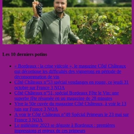
Les 10 derniers potins
« Bordeaux : la crise viticole », le magazine Côté Châteaux
qui décortique les difficultés des vignerons en période de
déconsommation de vin
Côté Châteaux n°53 spécial vendanges en rouge, ce jeudi 31
octobre sur France 3 NOA
Côté Châteaux n°51, spécial Bordeaux Fête le Vin: une
superbe fête résumée en un magazine de 28 minutes
Vive la 50e cuvée du magazine Côté Châteaux, à voir le 13
juin sur France 3 NOA
A voir le Côté Châteaux n°49 Spécial Primeurs le 23 mai sur
France 3 NOA
Le millésime 2023 se déguste à Bordeaux : premières
impressions et enjeux de ces primeurs