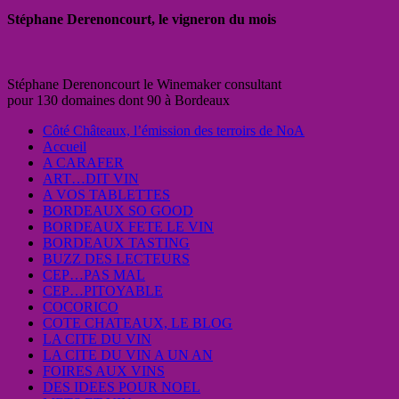
Stéphane Derenoncourt, le vigneron du mois
Stéphane Derenoncourt le Winemaker consultant
pour 130 domaines dont 90 à Bordeaux
Côté Châteaux, l’émission des terroirs de NoA
Accueil
A CARAFER
ART…DIT VIN
A VOS TABLETTES
BORDEAUX SO GOOD
BORDEAUX FETE LE VIN
BORDEAUX TASTING
BUZZ DES LECTEURS
CEP…PAS MAL
CEP…PITOYABLE
COCORICO
COTE CHATEAUX, LE BLOG
LA CITE DU VIN
LA CITE DU VIN A UN AN
FOIRES AUX VINS
DES IDEES POUR NOEL