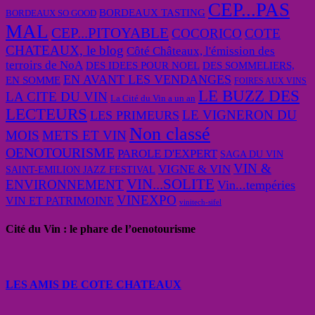
CEP...PAS
BORDEAUX TASTING
BORDEAUX SO GOOD
MAL
CEP...PITOYABLE
COCORICO
COTE
CHATEAUX, le blog
Côté Châteaux, l'émission des
terroirs de NoA
DES IDEES POUR NOEL
DES SOMMELIERS,
EN AVANT LES VENDANGES
EN SOMME
FOIRES AUX VINS
LE BUZZ DES
LA CITE DU VIN
La Cité du Vin a un an
LECTEURS
LE VIGNERON DU
LES PRIMEURS
Non classé
MOIS
METS ET VIN
OENOTOURISME
PAROLE D'EXPERT
SAGA DU VIN
VIN &
VIGNE & VIN
SAINT-EMILION JAZZ FESTIVAL
VIN...SOLITE
ENVIRONNEMENT
Vin...tempéries
VINEXPO
VIN ET PATRIMOINE
vinitech-sifel
Cité du Vin : le phare de l’oenotourisme
LES AMIS DE COTE CHATEAUX