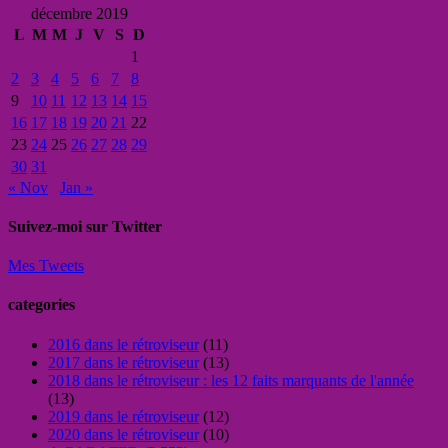
décembre 2019
L
M
M
J
V
S
D
1
2
3
4
5
6
7
8
9
10
11
12
13
14
15
16
17
18
19
20
21
22
23
24
25
26
27
28
29
30
31
« Nov
Jan »
Suivez-moi sur Twitter
Mes Tweets
categories
2016 dans le rétroviseur
(11)
2017 dans le rétroviseur
(13)
2018 dans le rétroviseur : les 12 faits marquants de l'année
(13)
2019 dans le rétroviseur
(12)
2020 dans le rétroviseur
(10)